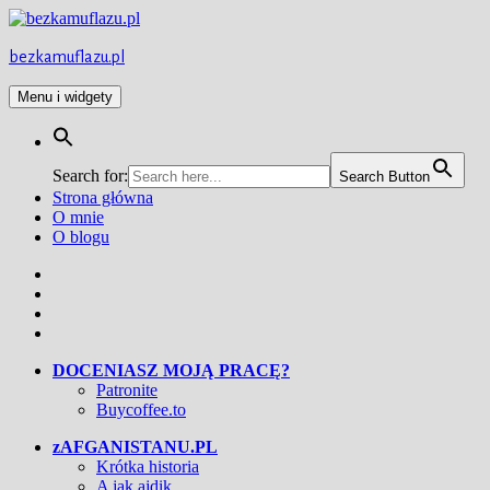
Przejdź
do
treści
bezkamuflazu.pl
Menu i widgety
Search for:
Search Button
Strona główna
O mnie
O blogu
Facebook
Twitter
Instagram
YouTube
DOCENIASZ MOJĄ PRACĘ?
Patronite
Buycoffee.to
zAFGANISTANU.PL
Krótka historia
A jak ajdik