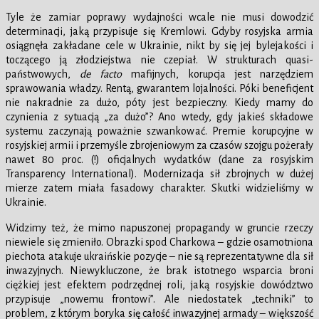
Tyle że zamiar poprawy wydajności wcale nie musi dowodzić
determinacji, jaką przypisuje się Kremlowi. Gdyby rosyjska armia
osiągnęła zakładane cele w Ukrainie, nikt by się jej bylejakości i
toczącego ją złodziejstwa nie czepiał. W strukturach quasi-
państwowych,
de facto
mafijnych, korupcja jest narzędziem
sprawowania władzy. Rentą, gwarantem lojalności. Póki beneficjent
nie nakradnie za dużo, póty jest bezpieczny. Kiedy mamy do
czynienia z sytuacją „za dużo”? Ano wtedy, gdy jakieś składowe
systemu zaczynają poważnie szwankować. Premie korupcyjne w
rosyjskiej armii i przemyśle zbrojeniowym za czasów szojgu pożerały
nawet 80 proc. (!) oficjalnych wydatków (dane za rosyjskim
Transparency International). Modernizacja sił zbrojnych w dużej
mierze zatem miała fasadowy charakter. Skutki widzieliśmy w
Ukrainie.
Widzimy też, że mimo napuszonej propagandy w gruncie rzeczy
niewiele się zmieniło. Obrazki spod Charkowa – gdzie osamotniona
piechota atakuje ukraińskie pozycje – nie są reprezentatywne dla sił
inwazyjnych. Niewykluczone, że brak istotnego wsparcia broni
ciężkiej jest efektem podrzędnej roli, jaką rosyjskie dowództwo
przypisuje „nowemu frontowi”. Ale niedostatek „techniki” to
problem, z którym boryka się całość inwazyjnej armady – większość