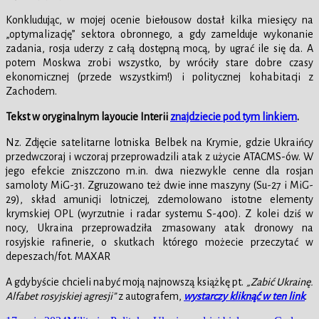
Konkludując, w mojej ocenie biełousow dostał kilka miesięcy na
„optymalizację” sektora obronnego, a gdy zamelduje wykonanie
zadania, rosja uderzy z całą dostępną mocą, by ugrać ile się da. A
potem Moskwa zrobi wszystko, by wróciły stare dobre czasy
ekonomicznej (przede wszystkim!) i politycznej kohabitacji z
Zachodem.
Tekst w oryginalnym layoucie Interii
znajdziecie pod tym linkiem
.
Nz. Zdjęcie satelitarne lotniska Belbek na Krymie, gdzie Ukraińcy
przedwczoraj i wczoraj przeprowadzili atak z użycie ATACMS-ów. W
jego efekcie zniszczono m.in. dwa niezwykle cenne dla rosjan
samoloty MiG-31. Zgruzowano też dwie inne maszyny (Su-27 i MiG-
29), skład amunicji lotniczej, zdemolowano istotne elementy
krymskiej OPL (wyrzutnie i radar systemu S-400). Z kolei dziś w
nocy, Ukraina przeprowadziła zmasowany atak dronowy na
rosyjskie rafinerie, o skutkach którego możecie przeczytać w
depeszach/fot. MAXAR
A gdybyście chcieli nabyć moją najnowszą książkę pt.
„Zabić Ukrainę.
Alfabet rosyjskiej agresji”
z autografem,
wystarczy kliknąć w ten link
.