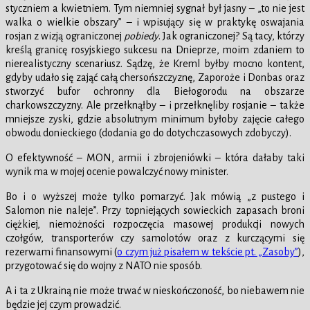
styczniem a kwietniem. Tym niemniej sygnał był jasny – „to nie jest
walka o wielkie obszary” – i wpisujący się w praktykę oswajania
rosjan z wizją ograniczonej
pobiedy
. Jak ograniczonej? Są tacy, którzy
kreślą granicę rosyjskiego sukcesu na Dnieprze, moim zdaniem to
nierealistyczny scenariusz. Sądzę, że Kreml byłby mocno kontent,
gdyby udało się zająć całą chersońszczyznę, Zaporoże i Donbas oraz
stworzyć bufor ochronny dla Biełogorodu na obszarze
charkowszczyzny. Ale przełknąłby – i przełknęliby rosjanie – także
mniejsze zyski, gdzie absolutnym minimum byłoby zajęcie całego
obwodu donieckiego (dodania go do dotychczasowych zdobyczy).
O efektywność – MON, armii i zbrojeniówki – która dałaby taki
wynik ma w mojej ocenie powalczyć nowy minister.
Bo i o wyższej może tylko pomarzyć. Jak mówią „z pustego i
Salomon nie naleje”. Przy topniejących sowieckich zapasach broni
ciężkiej, niemożności rozpoczęcia masowej produkcji nowych
czołgów, transporterów czy samolotów oraz z kurczącymi się
rezerwami finansowymi (
o czym już pisałem w tekście pt. „Zasoby”
),
przygotować się do wojny z NATO nie sposób.
A i ta z Ukrainą nie może trwać w nieskończoność, bo niebawem nie
będzie jej czym prowadzić.