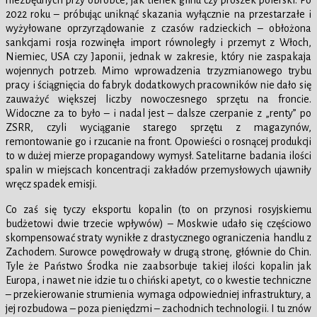
niezbędnych przy obróbce, jak tlenek glinu czy proszek polerski. Po
2022 roku – próbując uniknąć skazania wyłącznie na przestarzałe i
wyżyłowane oprzyrządowanie z czasów radzieckich – obłożona
sankcjami rosja rozwinęła import równoległy i przemyt z Włoch,
Niemiec, USA czy Japonii, jednak w zakresie, który nie zaspakaja
wojennych potrzeb. Mimo wprowadzenia trzyzmianowego trybu
pracy i ściągnięcia do fabryk dodatkowych pracowników nie dało się
zauważyć większej liczby nowoczesnego sprzętu na froncie.
Widoczne za to było – i nadal jest – dalsze czerpanie z „renty” po
ZSRR, czyli wyciąganie starego sprzętu z magazynów,
remontowanie go i rzucanie na front. Opowieści o rosnącej produkcji
to w dużej mierze propagandowy wymysł. Satelitarne badania ilości
spalin w miejscach koncentracji zakładów przemysłowych ujawniły
wręcz spadek emisji.
Co zaś się tyczy eksportu kopalin (to on przynosi rosyjskiemu
budżetowi dwie trzecie wpływów) – Moskwie udało się częściowo
skompensować straty wynikłe z drastycznego ograniczenia handlu z
Zachodem. Surowce powędrowały w drugą stronę, głównie do Chin.
Tyle że Państwo Środka nie zaabsorbuje takiej ilości kopalin jak
Europa, i nawet nie idzie tu o chiński apetyt, co o kwestie techniczne
– przekierowanie strumienia wymaga odpowiedniej infrastruktury, a
jej rozbudowa – poza pieniędzmi – zachodnich technologii. I tu znów