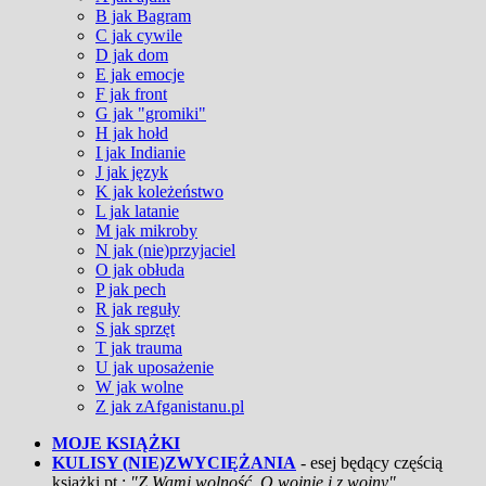
B jak Bagram
C jak cywile
D jak dom
E jak emocje
F jak front
G jak "gromiki"
H jak hołd
I jak Indianie
J jak język
K jak koleżeństwo
L jak latanie
M jak mikroby
N jak (nie)przyjaciel
O jak obłuda
P jak pech
R jak reguły
S jak sprzęt
T jak trauma
U jak uposażenie
W jak wolne
Z jak zAfganistanu.pl
MOJE KSIĄŻKI
KULISY (NIE)ZWYCIĘŻANIA
- esej będący częścią
książki pt.:
"Z Wami wolność. O wojnie i z wojny"