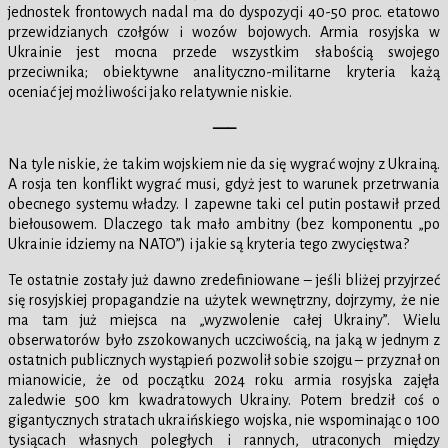
jednostek frontowych nadal ma do dyspozycji 40-50 proc. etatowo
przewidzianych czołgów i wozów bojowych. Armia rosyjska w
Ukrainie jest mocna przede wszystkim słabością swojego
przeciwnika; obiektywne analityczno-militarne kryteria każą
oceniać jej możliwości jako relatywnie niskie.
—–
Na tyle niskie, że takim wojskiem nie da się wygrać wojny z Ukrainą.
A rosja ten konflikt wygrać musi, gdyż jest to warunek przetrwania
obecnego systemu władzy. I zapewne taki cel putin postawił przed
biełousowem. Dlaczego tak mało ambitny (bez komponentu „po
Ukrainie idziemy na NATO”) i jakie są kryteria tego zwycięstwa?
Te ostatnie zostały już dawno zredefiniowane – jeśli bliżej przyjrzeć
się rosyjskiej propagandzie na użytek wewnętrzny, dojrzymy, że nie
ma tam już miejsca na „wyzwolenie całej Ukrainy”. Wielu
obserwatorów było zszokowanych uczciwością, na jaką w jednym z
ostatnich publicznych wystąpień pozwolił sobie szojgu – przyznał on
mianowicie, że od początku 2024 roku armia rosyjska zajęła
zaledwie 500 km kwadratowych Ukrainy. Potem bredził coś o
gigantycznych stratach ukraińskiego wojska, nie wspominając o 100
tysiącach własnych poległych i rannych, utraconych między