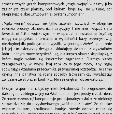
strategicznych grach komputerowych „mgłę wojny” widzimy jako
zasłonięte części planszy, pod którymi kryje się… no właśnie, co?
Nieprzyjacielskie ugrupowanie? System umocnień?
„Mgła wojny” dotyczy nie tylko zjawisk fizycznych – obejmuje
również procesy planowania i decyzyjny. I nie musi wiązać się z
kwestiami ściśle wojskowymi – w oparach niewiadomej kryć się
mogą na przykład informacje o wydolności bazy przemysłowej,
niezbędnej dla podtrzymania wysiłku wojennego.
Nebel
– podobnie
jak jej atmosferyczny desygnat składający się m.in. z kryształków
lodu – jednym może przynieść ulgę, dla innych okazać się pułapką, z
której nagle wyłoni się śmiertelne zagrożenie. Dlatego każdy
zaangażowany w wojnę kraj robi co w jego mocy, aby mgłę
spowijającą działania przeciwnika przynajmniej rozrzedzić. To samo
czynią inne państwa na różne sposoby (sojuszem czy rywalizacją)
związane ze stronami konfliktu. No i zewnętrzni obserwatorzy.
O czym wspominam, byśmy mieli świadomość, że prognozowanie
dalszego przebiegu wojny na Wschodzie nie jest prostym zadaniem.
Że może przerosnąć kompetencje profesjonalnych służb, że niekiedy
sprowadza się do przysłowiowego „wróżenia z fusów”. Że chociaż
wsparte faktami, analityczne intuicje równie dobrze mogą się