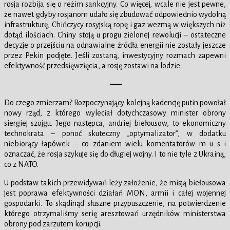
rosja rozbija się o reżim sankcyjny. Co więcej, wcale nie jest pewne,
że nawet gdyby rosjanom udało się zbudować odpowiednio wydolną
infrastrukturę, Chińczycy rosyjską ropę i gaz wezmą w większych niż
dotąd ilościach. Chiny stoją u progu zielonej rewolucji – ostateczne
decyzje o przejściu na odnawialne źródła energii nie zostały jeszcze
przez Pekin podjęte. Jeśli zostaną, inwestycyjny rozmach zapewni
efektywność przedsięwzięcia, a rosję zostawi na lodzie.
—–
Do czego zmierzam? Rozpoczynający kolejną kadencję putin powołał
nowy rząd, z którego wyleciał dotychczasowy minister obrony
siergiej szojgu. Jego następca, andriej biełousow, to ekonomiczny
technokrata – ponoć skuteczny „optymalizator”, w dodatku
niebiorący łapówek – co zdaniem wielu komentatorów m u s i
oznaczać, że rosja szykuje się do długiej wojny. I to nie tyle z Ukrainą,
co z NATO.
U podstaw takich przewidywań leży założenie, że misją biełousowa
jest poprawa efektywności działań MON, armii i całej wojennej
gospodarki. To skądinąd słuszne przypuszczenie, na potwierdzenie
którego otrzymaliśmy serię aresztowań urzędników ministerstwa
obrony pod zarzutem korupcji.