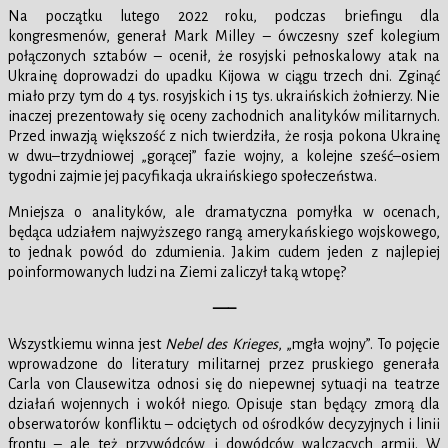
Na początku lutego 2022 roku, podczas briefingu dla
kongresmenów, generał Mark Milley – ówczesny szef kolegium
połączonych sztabów – ocenił, że rosyjski pełnoskalowy atak na
Ukrainę doprowadzi do upadku Kijowa w ciągu trzech dni. Zginąć
miało przy tym do 4 tys. rosyjskich i 15 tys. ukraińskich żołnierzy. Nie
inaczej prezentowały się oceny zachodnich analityków militarnych.
Przed inwazją większość z nich twierdziła, że rosja pokona Ukrainę
w dwu–trzydniowej „gorącej” fazie wojny, a kolejne sześć–osiem
tygodni zajmie jej pacyfikacja ukraińskiego społeczeństwa.
Mniejsza o analityków, ale dramatyczna pomyłka w ocenach,
będąca udziałem najwyższego rangą amerykańskiego wojskowego,
to jednak powód do zdumienia. Jakim cudem jeden z najlepiej
poinformowanych ludzi na Ziemi zaliczył taką wtopę?
—–
Wszystkiemu winna jest
Nebel des Krieges
, „mgła wojny”. To pojęcie
wprowadzone do literatury militarnej przez pruskiego generała
Carla von Clausewitza odnosi się do niepewnej sytuacji na teatrze
działań wojennych i wokół niego. Opisuje stan będący zmorą dla
obserwatorów konfliktu – odciętych od ośrodków decyzyjnych i linii
frontu – ale też przywódców i dowódców walczących armii. W