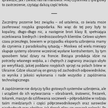
sprawdzić, jak i zwieść nas na manowce. Miej Czytelniku z tyłu głowy
to zastrzeżenie, czytając dalszą część tekstu.
—–
Zacznijmy pozornie bez związku – od ustalenia, co światu może
zaoferować rosyjska gospodarka. No więc do tej pory były to
kopaliny, długo-długo nic, a następnie broń klasy B, spełniająca
oczekiwania biednych i średniozasobnych klientów. Celowo użyłem
czasu przeszłego, bowiem w przypadku eksportu uzbrojenia mamy
do czynienia z paradoksalną sytuacją – Moskwa od wielu miesięcy
skupuje systemy obronne wcześniej wysłane kontrahentom, by tym
sposobem łatać dziury na froncie. Bieżąca produkcja idzie na
potrzeby własnego wojska, a i chętnych z zagranicy znacząco ubyło
po weryfikacji, jakiej poddano rosyjskich sprzęt na polach bitew w
Ukrainie. Gdzie okazał się on gorszy od zachodnich odpowiedników,
co wynika z jakości wykonania i nade wszystko z zapóźnienia
technologicznego.
A zapóźnienie nie dotyczy tylko gotowych systemów uzbrojenia, ale
i urządzeń do ich wytwarzania – obrabiarek, śrutownic, frezarek,
tokarek, maszyn do szlifowania soczewek – półproduktów w rodzaju
taśm miedzianych i części półprzewodnikowych oraz surowców