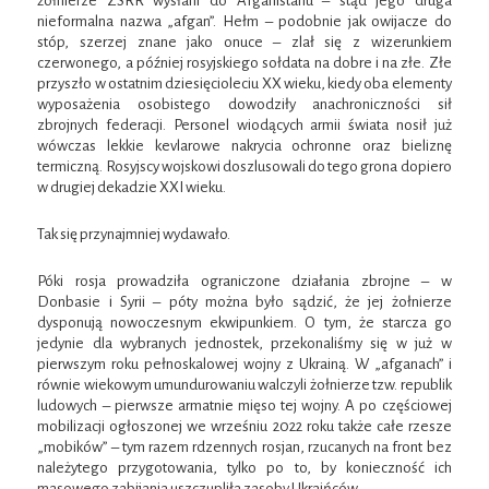
żołnierze ZSRR wysłani do Afganistanu – stąd jego druga
nieformalna nazwa „afgan”. Hełm – podobnie jak owijacze do
stóp, szerzej znane jako onuce – zlał się z wizerunkiem
czerwonego, a później rosyjskiego sołdata na dobre i na złe. Złe
przyszło w ostatnim dziesięcioleciu XX wieku, kiedy oba elementy
wyposażenia osobistego dowodziły anachroniczności sił
zbrojnych federacji. Personel wiodących armii świata nosił już
wówczas lekkie kevlarowe nakrycia ochronne oraz bieliznę
termiczną. Rosyjscy wojskowi doszlusowali do tego grona dopiero
w drugiej dekadzie XXI wieku.
Tak się przynajmniej wydawało.
Póki rosja prowadziła ograniczone działania zbrojne – w
Donbasie i Syrii – póty można było sądzić, że jej żołnierze
dysponują nowoczesnym ekwipunkiem. O tym, że starcza go
jedynie dla wybranych jednostek, przekonaliśmy się w już w
pierwszym roku pełnoskalowej wojny z Ukrainą. W „afganach” i
równie wiekowym umundurowaniu walczyli żołnierze tzw. republik
ludowych – pierwsze armatnie mięso tej wojny. A po częściowej
mobilizacji ogłoszonej we wrześniu 2022 roku także całe rzesze
„mobików” – tym razem rdzennych rosjan, rzucanych na front bez
należytego przygotowania, tylko po to, by konieczność ich
masowego zabijania uszczupliła zasoby Ukraińców.