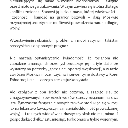
niebuntujących się mimo wszelkich niedostatków i skrajnie
przedmiotowego traktowania. W czym zawiera się istotna dla tego
konfliktu zmienna. Stanowi ją ludzka masa, której właściwości –
liczebność i karność na granicy bezwoli – dają Moskwie
przynajmniej teoretycznie możliwość prowadzenia bardzo długiej
wojny.
W zestawieniu z ukraińskimi problemami mobilizacyjnymi, taki stan
rzeczy skłania do ponurych prognoz.
Nie nastraja optymistycznie świadomość, że rosjanom nie
zabraknie amunicji. Ich przemysł produkuje jej na tyle dużo, że
wystarczy na potrzeby „specjalnej operacji wojskowej”, a w razie
zakłóceń Moskwa może liczyć na interwencyjne dostawy z Korei
Północnej i Iranu – z czego zresztą już korzystała.
Ale czołgów z obu źródeł nie otrzyma, a szacuje się, że
zmagazynowanych sowieckich wozów starczy rosjanom na dwa
lata. Tymczasem fabrycznie nowych tanków produkuje się w rosji
jak na lekarstwo (zważywszy na materiałochłonność prowadzonej
wojny) – i realnych widoków na drastyczny skok nie ma, mimo iż
gospodarka od kilkunastu miesięcy funkcjonuje w trybie wojennym.