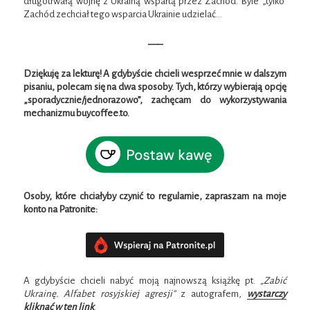
długotrwałą wojnę z Ukrainą wspartą przez Zachód. Byle „tylko”
Zachód zechciał tego wsparcia Ukrainie udzielać…
—–
Dziękuję za lekturę! A gdybyście chcieli wesprzeć mnie w dalszym
pisaniu, polecam się na dwa sposoby. Tych, którzy wybierają opcję
„sporadycznie/jednorazowo”, zachęcam do wykorzystywania
mechanizmu buycoffee.to.
Osoby, które chciałyby czynić to regularnie, zapraszam na moje
konto na Patronite:
A gdybyście chcieli nabyć moją najnowszą książkę pt.
„Zabić
Ukrainę. Alfabet rosyjskiej agresji”
z autografem,
wystarczy
kliknąć w ten link
.