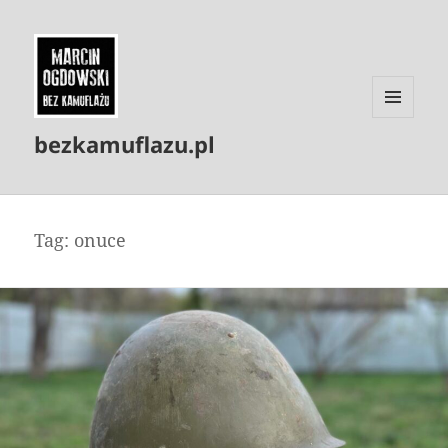
MENU
bezkamuflazu.pl
I
WIDGETY
Tag:
onuce