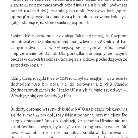
2023 roku ze zgromadzonych przed inwazją 9 bln rubli (wówczas
ponad 100 mld dol.), zostało 5 bln rubli. Przez dwa lata „spec-
operacji” rosja wydała z funduszu 4 bln rubli na ratowanie kolejnych
gałęzi słabnącej na skutek sankcji gospodarki.
Sankcji, które rzekomo nie działają. Tak nie działają, że Gazprom
odnotował w 2023 roku ogromną stratę w kwocie 6,86 mld dol. Tym
samym odwracając wcześniejszą serię zysków, która trwała
nieprzerwanie od 24 lat. Dla porządku odnotujmy, że rosyjski
budżet w dwóch trzecich składa się ze środków pochodzących ze
sprzedaży kopalin.
Idźmy dalej, rosyjski PKB w 2023 roku był dziesiątym na świecie (z
dochodem 1,86 bln dol.), nie do porównania z PKB Stanów
Zjednoczonych (27 bln dol.) i całej UE (18,3 bln). Mniejszy od wyniku
Włoch (2,2 bln) czy Kanady (2,1 bln).
Budżety obronne wszystkich krajów NATO na bieżący rok kumulują
się do sumy 1,23 bln dol., rosyjski jest ponad 10 razy mniejszy. Do
czego zmierzam? Ano do konkluzji, że samotna Ukraina nie ma
zasobów finansowych, by toczyć z rosją długotrwałą wojnę. Ale
równie samotna rosja nie ma takich środków, by prowadzić