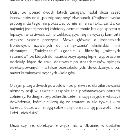
Dziś, po ponad dwóch latach zmagań, nadal duża część
interwentów nosi „przedpotopowy” ekwipunek. (Pro)kremlowska
propaganda tego nie pokazuje, co nie zmienia faktu, że dla co
najmniej jednej trzeciej żołnierzy permanentnie brakuje sprzętu o
lepszych właściwościach, przekładających się na wyższy komfort i
większe szanse przeżycia. Mowa głównie o jednostkach
frontowych, używanych do „zmiękczania” ukraińskich linii
obronnych. „Zmiękczania” zgodnie z filozofią „mięsnych
szturmów”, po których do natarcia przystępują lepiej wyposażone
oddziały. Idące do ataku dosłownie po stosach trupów byle jak
wyekwipowanych – a także przeszkolonych, dowodzonych, ba,
nawet karmionych i pojonych – kolegów.
O czym piszę z dwóch powodów – po pierwsze, dla zilustrowania
niemocy rosji w zakresie zaspokajania podstawowych potrzeb
żołnierzy. Po drugie, by podkreślić determinację rosyjskiej władzy i
dowództwa, które nie liczą się ze stratami w sile żywej i – to
kwestia kluczowa – mogą sobie na tę nonszalancję pozwolić. „Bo
ludzi u nich dużo”.
Dużo czy nie, obiektywnie więcej niż w Ukrainie, w dodatku