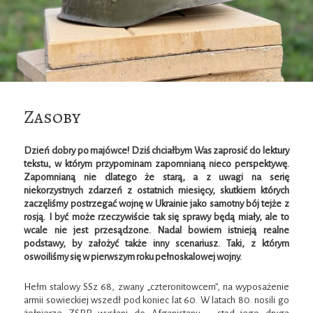
Zasoby
Dzień dobry po majówce! Dziś chciałbym Was zaprosić do lektury
tekstu, w którym przypominam zapomnianą nieco perspektywę.
Zapomnianą nie dlatego że starą, a z uwagi na serię
niekorzystnych zdarzeń z ostatnich miesięcy, skutkiem których
zaczęliśmy postrzegać wojnę w Ukrainie jako samotny bój tejże z
rosją. I być może rzeczywiście tak się sprawy będą miały, ale to
wcale nie jest przesądzone. Nadal bowiem istnieją realne
podstawy, by założyć także inny scenariusz. Taki, z którym
oswoiliśmy się w pierwszym roku pełnoskalowej wojny.
Hełm stalowy SSz 68, zwany „czteronitowcem”, na wyposażenie
armii sowieckiej wszedł pod koniec lat 60. W latach 80. nosili go