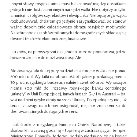
Innymi słowy, rosyjska armia musi balansować między dostatkami
jednych i niedostatkami innych narzędzi walki. Nie dotyczy to tylko
amunicji i czołgów czy rekrutów i ekwipunku. Nie będę tego wątku
rozbudowywał, chciałem go jedynie zasygnalizować, bo stanowi
ważne dopełnienie całościowego obrazu rosyjskich możliwości.
Na które obok zasobów militarnych i demograficznych składają się
również te
stricte
ekonomiczne, finansowe.
I tu znów, na pierwszy rzut oka, trudno uciec od ponuractwa, gdzie
bowiem Ukrainie do możliwości rosji. Ale…
Moskwa wydała do tej pory na działania zbrojne w Ukrainie ponad
200 mld dol. Wydatki na obronność oficjalnie pochłaniają niemal
30 proc. rosyjskiego budżetu, realnie nawet 40 proc. Wynoszące
niemal 300 mld dol. rezerwy rosyjskiego banku centralnego
„utknęły” w Unii Europejskiej, innych krajach G-7 i w Australii – ba,
wisi nad nimi ryzyko utraty na rzecz Ukrainy. Przepadną czy nie, już
teraz, z uwagi na ich niedostępność, rosjanie zmuszeni są do
drenowania innych dostępnych rezerw.
I tak środki z rosyjskiego Funduszu Opieki Narodowej – takiej
skarbonki na czarną godzinę – topnieją w zastraszającym tempie.
Ministerstwo Finansów federacji podało niedawno, że na koniec