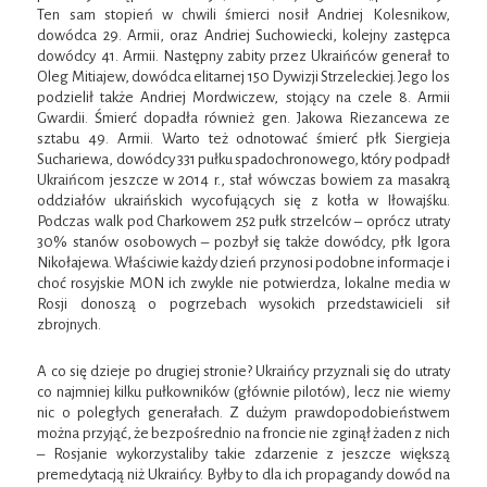
Ten sam stopień w chwili śmierci nosił Andriej Kolesnikow,
dowódca 29. Armii, oraz Andriej Suchowiecki, kolejny zastępca
dowódcy 41. Armii. Następny zabity przez Ukraińców generał to
Oleg Mitiajew, dowódca elitarnej 150 Dywizji Strzeleckiej. Jego los
podzielił także Andriej Mordwiczew, stojący na czele 8. Armii
Gwardii. Śmierć dopadła również gen. Jakowa Riezancewa ze
sztabu 49. Armii. Warto też odnotować śmierć płk Siergieja
Suchariewa, dowódcy 331 pułku spadochronowego, który podpadł
Ukraińcom jeszcze w 2014 r., stał wówczas bowiem za masakrą
oddziałów ukraińskich wycofujących się z kotła w Iłowajśku.
Podczas walk pod Charkowem 252 pułk strzelców – oprócz utraty
30% stanów osobowych – pozbył się także dowódcy, płk Igora
Nikołajewa. Właściwie każdy dzień przynosi podobne informacje i
choć rosyjskie MON ich zwykle nie potwierdza, lokalne media w
Rosji donoszą o pogrzebach wysokich przedstawicieli sił
zbrojnych.
A co się dzieje po drugiej stronie? Ukraińcy przyznali się do utraty
co najmniej kilku pułkowników (głównie pilotów), lecz nie wiemy
nic o poległych generałach. Z dużym prawdopodobieństwem
można przyjąć, że bezpośrednio na froncie nie zginął żaden z nich
– Rosjanie wykorzystaliby takie zdarzenie z jeszcze większą
premedytacją niż Ukraińcy. Byłby to dla ich propagandy dowód na