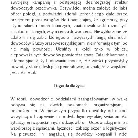
zwycięską kampanię i postępującą dezintegrację struktur
dowódczych przeciwnika. Oczywiście, można założyć, że jakiś
oficer poległ, a podwładni zdołali uchronić jego ciało przed
przejęciem przez wrogów. No i pamiętajmy, że agresorzy, przy
użyciu rakiet i bomb lotniczych, zaatakowali setki rozmaitych
instalacji militarnych, w tym centra dowodzenia. Niewykluczone, że
udało im się zabić któregoś z najwyższych rangą ukraińskich
dowódców. Służby prasowe rosyjskiej armii nie informują o tym, bo
nie mają pewności, Ukraińcy z kolei tylko w obliczu
niepodważalnych dowodów potwierdzą stratę. Cała ich kampania
informacyjna służy budowaniu morale, złe wieści przyniosłyby
odwrotny skutek. Jeśli giną generałowie, to znak, że z wojskiem
jest coś nie tak.
Pogarda dla życia
W teorii, dowodzenie oddziałami zaangażowanymi w walkę
odbywa się na dwóch poziomach: organizacyjnym i
bezpośrednim. W pierwszym przypadku dowódcy od majora
wzwyż są od zapewnienia podwładnym wysokiej świadomości
sytuacyjnej i wsparcia innych rodzajów broni. Odpowiadają m.in. za
współpracę z sąsiadami, łączność i zabezpieczenie logistyczne.
Na pierwszej linii angażują się dowódcy kompanii i niżej