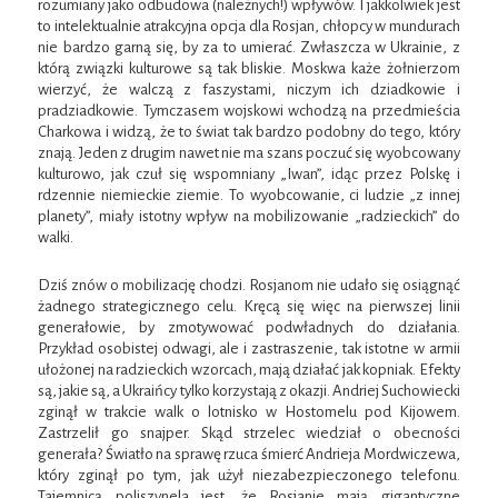
rozumiany jako odbudowa (należnych!) wpływów. I jakkolwiek jest
to intelektualnie atrakcyjna opcja dla Rosjan, chłopcy w mundurach
nie bardzo garną się, by za to umierać. Zwłaszcza w Ukrainie, z
którą związki kulturowe są tak bliskie. Moskwa każe żołnierzom
wierzyć, że walczą z faszystami, niczym ich dziadkowie i
pradziadkowie. Tymczasem wojskowi wchodzą na przedmieścia
Charkowa i widzą, że to świat tak bardzo podobny do tego, który
znają. Jeden z drugim nawet nie ma szans poczuć się wyobcowany
kulturowo, jak czuł się wspomniany „Iwan”, idąc przez Polskę i
rdzennie niemieckie ziemie. To wyobcowanie, ci ludzie „z innej
planety”, miały istotny wpływ na mobilizowanie „radzieckich” do
walki.
Dziś znów o mobilizację chodzi. Rosjanom nie udało się osiągnąć
żadnego strategicznego celu. Kręcą się więc na pierwszej linii
generałowie, by zmotywować podwładnych do działania.
Przykład osobistej odwagi, ale i zastraszenie, tak istotne w armii
ułożonej na radzieckich wzorcach, mają działać jak kopniak. Efekty
są, jakie są, a Ukraińcy tylko korzystają z okazji. Andriej Suchowiecki
zginął w trakcie walk o lotnisko w Hostomelu pod Kijowem.
Zastrzelił go snajper. Skąd strzelec wiedział o obecności
generała? Światło na sprawę rzuca śmierć Andrieja Mordwiczewa,
który zginął po tym, jak użył niezabezpieczonego telefonu.
Tajemnicą poliszynela jest, że Rosjanie mają gigantyczne