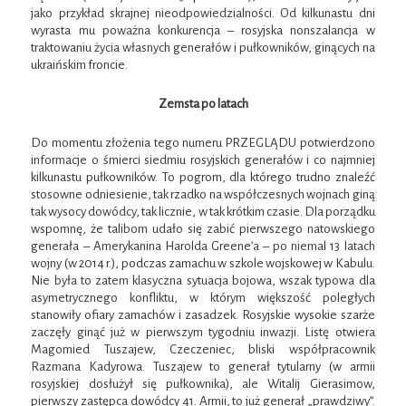
jako przykład skrajnej nieodpowiedzialności. Od kilkunastu dni
wyrasta mu poważna konkurencja – rosyjska nonszalancja w
traktowaniu życia własnych generałów i pułkowników, ginących na
ukraińskim froncie.
Zemsta po latach
Do momentu złożenia tego numeru PRZEGLĄDU potwierdzono
informacje o śmierci siedmiu rosyjskich generałów i co najmniej
kilkunastu pułkowników. To pogrom, dla którego trudno znaleźć
stosowne odniesienie, tak rzadko na współczesnych wojnach giną
tak wysocy dowódcy, tak licznie, w tak krótkim czasie. Dla porządku
wspomnę, że talibom udało się zabić pierwszego natowskiego
generała – Amerykanina Harolda Greene’a – po niemal 13 latach
wojny (w 2014 r.), podczas zamachu w szkole wojskowej w Kabulu.
Nie była to zatem klasyczna sytuacja bojowa, wszak typowa dla
asymetrycznego konfliktu, w którym większość poległych
stanowiły ofiary zamachów i zasadzek. Rosyjskie wysokie szarże
zaczęły ginąć już w pierwszym tygodniu inwazji. Listę otwiera
Magomied Tuszajew, Czeczeniec, bliski współpracownik
Razmana Kadyrowa. Tuszajew to generał tytularny (w armii
rosyjskiej dosłużył się pułkownika), ale Witalij Gierasimow,
pierwszy zastępca dowódcy 41. Armii, to już generał „prawdziwy”.