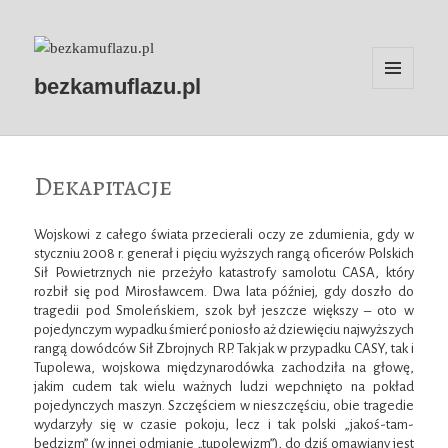
bezkamuflazu.pl
MENU
I
WIDGETY
Dekapitacje
Wojskowi z całego świata przecierali oczy ze zdumienia, gdy w
styczniu 2008 r. generał i pięciu wyższych rangą oficerów Polskich
Sił Powietrznych nie przeżyło katastrofy samolotu CASA, który
rozbił się pod Mirosławcem. Dwa lata później, gdy doszło do
tragedii pod Smoleńskiem, szok był jeszcze większy – oto w
pojedynczym wypadku śmierć poniosło aż dziewięciu najwyższych
rangą dowódców Sił Zbrojnych RP. Tak jak w przypadku CASY, tak i
Tupolewa, wojskowa międzynarodówka zachodziła na głowę,
jakim cudem tak wielu ważnych ludzi wepchnięto na pokład
pojedynczych maszyn. Szczęściem w nieszczęściu, obie tragedie
wydarzyły się w czasie pokoju, lecz i tak polski „jakoś-tam-
będzizm” (w innej odmianie „tupolewizm”), do dziś omawiany jest