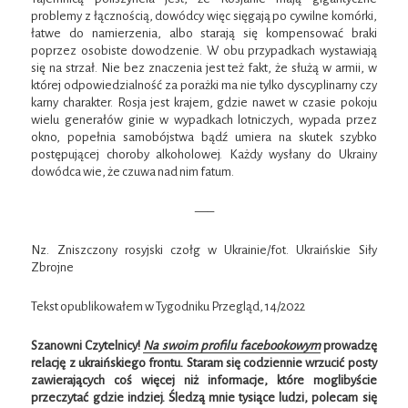
problemy z łącznością, dowódcy więc sięgają po cywilne komórki,
łatwe do namierzenia, albo starają się kompensować braki
poprzez osobiste dowodzenie. W obu przypadkach wystawiają
się na strzał. Nie bez znaczenia jest też fakt, że służą w armii, w
której odpowiedzialność za porażki ma nie tylko dyscyplinarny czy
karny charakter. Rosja jest krajem, gdzie nawet w czasie pokoju
wielu generałów ginie w wypadkach lotniczych, wypada przez
okno, popełnia samobójstwa bądź umiera na skutek szybko
postępującej choroby alkoholowej. Każdy wysłany do Ukrainy
dowódca wie, że czuwa nad nim fatum.
—–
Nz. Zniszczony rosyjski czołg w Ukrainie/fot. Ukraińskie Siły
Zbrojne
Tekst opublikowałem w Tygodniku Przegląd, 14/2022
Szanowni Czytelnicy!
Na swoim profilu facebookowym
prowadzę
relację z ukraińskiego frontu. Staram się codziennie wrzucić posty
zawierających coś więcej niż informacje, które moglibyście
przeczytać gdzie indziej. Śledzą mnie tysiące ludzi, polecam się