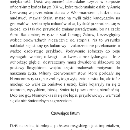
nietykalność. Dość wspomnieć absurdalne czystki w korpusie
oficerskim z końca lat 30. XX w., które tak brutalnie osłabiły Armię
Czerwoną w przededniu starcia z Wehrmachtem. „Ludzi u nas
mnóstwo”, mawiał Stalin, mając na myśli także kandydatów na
generałów. Trzeba było milionów ofiar, by ilość przerodziła się w
jakość, co i tak nie przyniosło zmiany paradygmatu, bo na czele
Armii Radzieckiej w 1945 r. stał Gieorgij Żukow, bezwzględny
wobec podwładnych niezależnie od stopnia. Na to wszystko
nakładał się istotny rys kulturowy – zakorzenione przekonanie o
wadze osobistego przykładu. Podrywanie żołnierzy do boju
wymagało wielkiej odwagi – to kwestia bezdyskusyjna – lecz
wchodząc głębiej, dostrzeżemy mniej chwalebne składowe tej
postawy. Rosyjskiemu wojsku często brakowało motywacji do
narażania życia. Miliony czerwonoarmistów, które poddały się
Niemcom w 1941 r., nie zrobiły tego wyłącznie ze strachu, ale też z
niechęci do walki za państwo i ustrój, które kojarzyły im się z
terrorem, wyzyskiem, biedą, śmiercią i powszechną nieufnością.
Dopiero gdy Niemcy okazali się nie lepsi, przysłowiowy „Iwan” stał
się dla nich śmiertelnym zagrożeniem.
Czuwające fatum
Dziś naczelną ideologią państwa rosyjskiego jest imperializm,