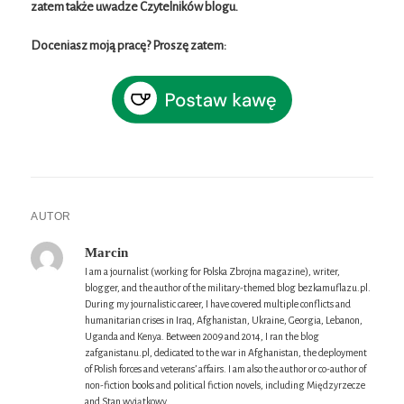
zatem także uwadze Czytelników blogu.
Doceniasz moją pracę? Proszę zatem:
AUTOR
Marcin
I am a journalist (working for Polska Zbrojna magazine), writer,
blogger, and the author of the military-themed blog bezkamuflazu.pl.
During my journalistic career, I have covered multiple conflicts and
humanitarian crises in Iraq, Afghanistan, Ukraine, Georgia, Lebanon,
Uganda and Kenya. Between 2009 and 2014, I ran the blog
zafganistanu.pl, dedicated to the war in Afghanistan, the deployment
of Polish forces and veterans’ affairs. I am also the author or co-author of
non-fiction books and political fiction novels, including Międzyrzecze
and Stan wyjątkowy.