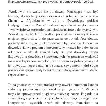
(kapitanowie, porucznicy, przy wydatnej pomocy podoficerów).
„Wodzowie” nie walczą już od dawna. Pouczająca może być
historia, jaka wydarzyła się podczas ataku rebeliantów na bazę w
Ghazni w Afganistanie w 2013 r. Dowodzący polskim
kontyngentem gen. Marek Sokołowski – postać niezwykle barwna
– w chwili pierwszego uderzenia siedział na fotelu dentystycznym.
Zerwał się i z pistoletem w dłoni pobiegł na pierwszą linię – w
miejsce, gdzie doszło do przerwania umocnień.
Post factum
pojawiły się głosy, że „Sokół” powinien był udać się do centrum
dowodzenia. Na poziomie merytorycznym łatwo było ów zarzut
odeprzeć – tak jak admirał floty nie jest dowódcą okrętu
flagowego, a dowódca sił powietrznych nie powinien wydawać
rozkazów kapitanowi samolotu, tak od organizacji obrony bazy był
jej dowódca i jego sztab. Inna sprawa, czy generał mógł sobie
pozwolić na ryzyko utraty życia i czy nie byłoby właściwsze udanie
się do schronu.
To na gruncie zachodniej tradycji wojskowej elementem kanonu
stało się przekonanie o niewalczących „wodzach”. W armii
rosyjskiej sprawy przed długi czas miały się inaczej. Pogarda dla
żołnierskiego życia nie dotyczyła tylko szeregowych, a wyjątkowe
kompetencje wysokich szarż nie dawały immunitetu na