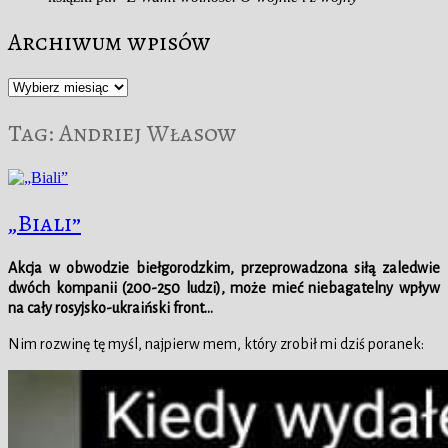
Archiwum wpisów
Archiwum
wpisów
Tag:
Andriej Własow
„Biali”
Akcja w obwodzie biełgorodzkim, przeprowadzona siłą zaledwie
dwóch kompanii (200-250 ludzi), może mieć niebagatelny wpływ
na cały rosyjsko-ukraiński front…
Nim rozwinę tę myśl, najpierw mem, który zrobił mi dziś poranek: