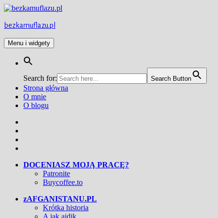
Przejdź
do
treści
bezkamuflazu.pl
Menu i widgety
Search for:
Search Button
Strona główna
O mnie
O blogu
Facebook
Twitter
Instagram
YouTube
DOCENIASZ MOJĄ PRACĘ?
Patronite
Buycoffee.to
zAFGANISTANU.PL
Krótka historia
A jak ajdik