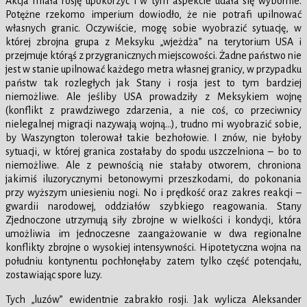
Akcja miała rosję upokorzyć i w tym aspekcie udała się wybornie.
Potężne rzekomo imperium dowiodło, że nie potrafi upilnować
własnych granic. Oczywiście, mogę sobie wyobrazić sytuację, w
której zbrojna grupa z Meksyku „wjeżdża” na terytorium USA i
przejmuje którąś z przygranicznych miejscowości. Żadne państwo nie
jest w stanie upilnować każdego metra własnej granicy, w przypadku
państw tak rozległych jak Stany i rosja jest to tym bardziej
niemożliwe. Ale jeśliby USA prowadziły z Meksykiem wojnę
(konflikt z prawdziwego zdarzenia, a nie coś, co przeciwnicy
nielegalnej migracji nazywają wojną…), trudno mi wyobrazić sobie,
by Waszyngton tolerował takie bezhołowie. I znów, nie byłoby
sytuacji, w której granica zostałaby do spodu uszczelniona – bo to
niemożliwe. Ale z pewnością nie stałaby otworem, chroniona
jakimiś iluzorycznymi betonowymi przeszkodami, do pokonania
przy wyższym uniesieniu nogi. No i prędkość oraz zakres reakcji –
gwardii narodowej, oddziałów szybkiego reagowania. Stany
Zjednoczone utrzymują siły zbrojne w wielkości i kondycji, która
umożliwia im jednoczesne zaangażowanie w dwa regionalne
konflikty zbrojne o wysokiej intensywności. Hipotetyczna wojna na
południu kontynentu pochłonęłaby zatem tylko część potencjału,
zostawiając spore luzy.
Tych „luzów” ewidentnie zabrakło rosji. Jak wylicza Aleksander