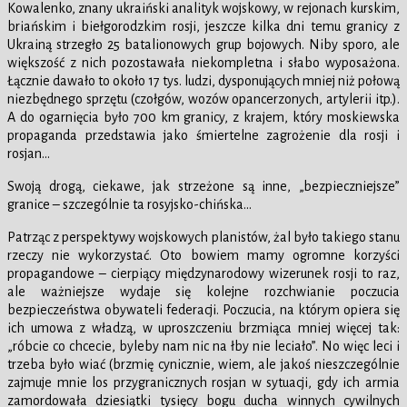
Kowalenko, znany ukraiński analityk wojskowy, w rejonach kurskim,
briańskim i biełgorodzkim rosji, jeszcze kilka dni temu granicy z
Ukrainą strzegło 25 batalionowych grup bojowych. Niby sporo, ale
większość z nich pozostawała niekompletna i słabo wyposażona.
Łącznie dawało to około 17 tys. ludzi, dysponujących mniej niż połową
niezbędnego sprzętu (czołgów, wozów opancerzonych, artylerii itp.).
A do ogarnięcia było 700 km granicy, z krajem, który moskiewska
propaganda przedstawia jako śmiertelne zagrożenie dla rosji i
rosjan…
Swoją drogą, ciekawe, jak strzeżone są inne, „bezpieczniejsze”
granice – szczególnie ta rosyjsko-chińska…
Patrząc z perspektywy wojskowych planistów, żal było takiego stanu
rzeczy nie wykorzystać. Oto bowiem mamy ogromne korzyści
propagandowe – cierpiący międzynarodowy wizerunek rosji to raz,
ale ważniejsze wydaje się kolejne rozchwianie poczucia
bezpieczeństwa obywateli federacji. Poczucia, na którym opiera się
ich umowa z władzą, w uproszczeniu brzmiąca mniej więcej tak:
„róbcie co chcecie, byleby nam nic na łby nie leciało”. No więc leci i
trzeba było wiać (brzmię cynicznie, wiem, ale jakoś nieszczególnie
zajmuje mnie los przygranicznych rosjan w sytuacji, gdy ich armia
zamordowała dziesiątki tysięcy bogu ducha winnych cywilnych