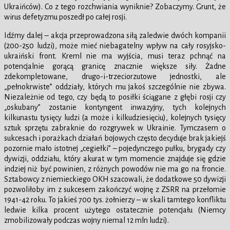
Ukraińców). Co z tego rozchwiania wyniknie? Zobaczymy. Grunt, że
wirus defetyzmu poszedł po całej rosji.
Idźmy dalej – akcja przeprowadzona siłą zaledwie dwóch kompanii
(200-250 ludzi), może mieć niebagatelny wpływ na cały rosyjsko-
ukraiński front. Kreml nie ma wyjścia, musi teraz pchnąć na
potencjalnie gorącą granicę znacznie większe siły. Żadne
zdekompletowane, drugo-i-trzeciorzutowe jednostki, ale
„pełnokrwiste” oddziały, których mu jakoś szczególnie nie zbywa.
Niezależnie od tego, czy będą to posiłki ściągane z głębi rosji czy
„oskubany” zostanie kontyngent inwazyjny, tych kolejnych
kilkunastu tysięcy ludzi (a może i kilkudziesięciu), kolejnych tysięcy
sztuk sprzętu zabraknie do rozgrywek w Ukrainie. Tymczasem o
sukcesach i porażkach działań bojowych często decyduje brak jakiejś
pozornie mało istotnej „cegiełki” – pojedynczego pułku, brygady czy
dywizji, oddziału, który akurat w tym momencie znajduje się gdzie
indziej niż być powinien, z różnych powodów nie ma go na froncie.
Sztabowcy z niemieckiego OKH szacowali, że dodatkowe 50 dywizji
pozwoliłoby im z sukcesem zakończyć wojnę z ZSRR na przełomie
1941-42 roku. To jakieś 700 tys. żołnierzy – w skali tamtego konfliktu
ledwie kilka procent użytego ostatecznie potencjału (Niemcy
zmobilizowały podczas wojny niemal 12 mln ludzi).