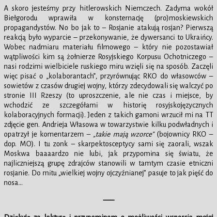
A skoro jesteśmy przy hitlerowskich Niemczech. Zadyma wokół
Biełgorodu wprawiła w konsternację (pro)moskiewskich
propagandystów. No bo jak to – Rosjanie atakują rosjan? Pierwszą
reakcją było wyparcie – przekonywanie, że dywersanci to Ukraińcy.
Wobec nadmiaru materiału filmowego – który nie pozostawiał
wątpliwości kim są żołnierze Rosyjskiego Korpusu Ochotniczego –
nasi rodzimi wielbiciele ruskiego miru wzięli się na sposób. Zaczęli
więc pisać o „kolaborantach”, przyrównując RKO do własowców –
sowietów z czasów drugiej wojny, którzy zdecydowali się walczyć po
stronie III Rzeszy (to uproszczenie, ale nie czas i miejsce, by
wchodzić ze szczegółami w historię rosyjskojęzycznych
kolaboracyjnych formacji). Jeden z takich gamoni wrzucił mi na TT
zdjęcie gen. Andrieja Własowa w towarzystwie kilku podwładnych i
opatrzył je komentarzem –
„takie mają wzorce”
(bojownicy RKO –
dop. MO). I tu zonk – skarpektosceptycy sami się zaorali, wszak
Moskwa baaaardzo nie lubi, jak przypomina się światu, że
najliczniejszą grupę zdrajców stanowili w tamtym czasie etniczni
rosjanie. Do mitu „wielkiej wojny ojczyźnianej” pasuje to jak pięść do
nosa…
—–