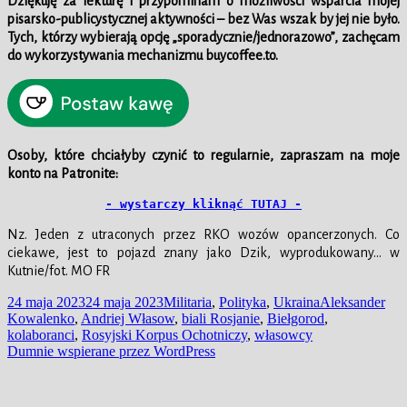
Dziękuję za lekturę i przypominam o możliwości wsparcia mojej
pisarsko-publicystycznej aktywności – bez Was wszak by jej nie było.
Tych, którzy wybierają opcję „sporadycznie/jednorazowo”, zachęcam
do wykorzystywania mechanizmu buycoffee.to.
Osoby, które chciałyby czynić to regularnie, zapraszam na moje
konto na Patronite:
- wystarczy kliknąć TUTAJ -
Nz. Jeden z utraconych przez RKO wozów opancerzonych. Co
ciekawe, jest to pojazd znany jako Dzik, wyprodukowany… w
Kutnie/fot. MO FR
Data
Kategorie
Tagi
24 maja 2023
24 maja 2023
Militaria
,
Polityka
,
Ukraina
Aleksander
publikacji
Kowalenko
,
Andriej Własow
,
biali Rosjanie
,
Biełgorod
,
kolaboranci
,
Rosyjski Korpus Ochotniczy
,
własowcy
Dumnie wspierane przez WordPress