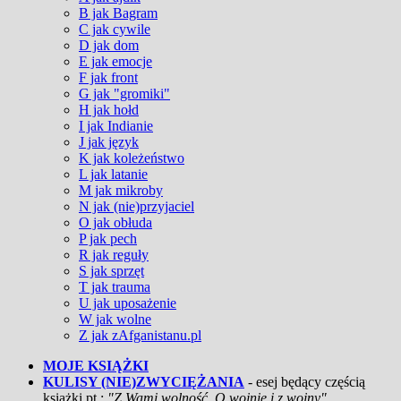
B jak Bagram
C jak cywile
D jak dom
E jak emocje
F jak front
G jak "gromiki"
H jak hołd
I jak Indianie
J jak język
K jak koleżeństwo
L jak latanie
M jak mikroby
N jak (nie)przyjaciel
O jak obłuda
P jak pech
R jak reguły
S jak sprzęt
T jak trauma
U jak uposażenie
W jak wolne
Z jak zAfganistanu.pl
MOJE KSIĄŻKI
KULISY (NIE)ZWYCIĘŻANIA
- esej będący częścią
książki pt.:
"Z Wami wolność. O wojnie i z wojny"