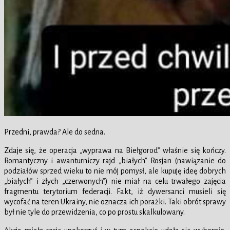
Przedni, prawda? Ale do sedna.
Zdaje się, że operacja „wyprawa na Biełgorod” właśnie się kończy.
Romantyczny i awanturniczy rajd „białych” Rosjan (nawiązanie do
podziałów sprzed wieku to nie mój pomysł, ale kupuję ideę dobrych
„białych” i złych „czerwonych”) nie miał na celu trwałego zajęcia
fragmentu terytorium federacji. Fakt, iż dywersanci musieli się
wycofać na teren Ukrainy, nie oznacza ich porażki. Taki obrót sprawy
był nie tyle do przewidzenia, co po prostu skalkulowany.