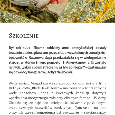
Szkolenie
Był rok 1993. Elitarne oddziały armii amerykańskiej zostały
brutalnie zdziesiątkowane przez słabo wyszkolonych somalijskich
bojowników. Rutynowa akcja przekształciła się w wielogodzinne
starcie, w którym śmierć poniosło 18 Amerykanów, a 73 zostało
rannych. „Jakim cudem straciliśmy aż tylu żołnierzy?” – zastanawiali
się dowódcy Rangersów, Delty i Navy Seals.
Wydarzenia z Mogadiszu – szerszej publiczności znane z filmu
Ridleya Scotta „Black Hawk Down” – analizowano w Pentagonie na
wiele sposobów. Jedna z kluczowych konkluzji dotyczyła
wyszkolenia medycznego żołnierzy elitarnych formacji US Army.
Okazało się, że daje ono umiejętności tożsame z posiadanymi
przez cywilnych ratowników medycznych. Tymczasem na polu
bitwy taki zakres kompetencji był zwyczajnie niewystarczający.