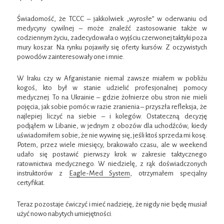
Świadomość, że TCCC – jakkolwiek „wyrosłe” w oderwaniu od
medycyny cywilnej – może znaleźć zastosowanie także w
codziennym życiu, zadecydowała o wyjściu czerwonej taktyki poza
mury koszar. Na rynku pojawiły się oferty kursów. Z oczywistych
powodów zainteresowały one i mnie.
W Iraku czy w Afganistanie niemal zawsze miałem w pobliżu
kogoś, kto był w stanie udzielić profesjonalnej pomocy
medycznej. To na Ukrainie – gdzie żołnierze obu stron nie mieli
pojęcia, jak sobie pomóc w razie zranienia – przyszła refleksja, że
najlepiej liczyć na siebie – i kolegów. Ostateczną decyzję
podjąłem w Libanie, w jednym z obozów dla uchodźców, kiedy
uświadomiłem sobie, że nie wywinę się, jeśli ktoś sprzeda mi kosę.
Potem, przez wiele miesięcy, brakowało czasu, ale w weekend
udało się postawić pierwszy krok w zakresie taktycznego
ratownictwa medycznego. W niedzielę, z rąk doświadczonych
instruktorów z
Eagle-Med System
, otrzymałem specjalny
certyfikat.
Teraz pozostaje ćwiczyć i mieć nadzieję, że nigdy nie będę musiał
użyć nowo nabytych umiejętności.