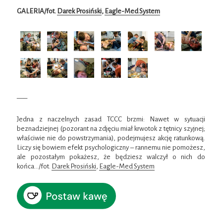
GALERIA/fot.
Darek Prosiński
,
Eagle-Med System
—–
Jedna z naczelnych zasad TCCC brzmi: Nawet w sytuacji
beznadziejnej (pozorant na zdjęciu miał krwotok z tętnicy szyjnej;
właściwie nie do powstrzymania), podejmujesz akcję ratunkową.
Liczy się bowiem efekt psychologiczny – rannemu nie pomożesz,
ale pozostałym pokażesz, że będziesz walczył o nich do
końca…/fot.
Darek Prosiński
,
Eagle-Med System