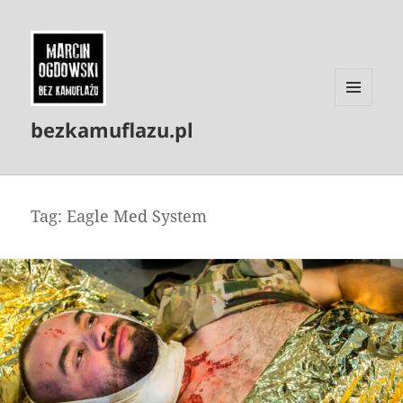
MENU
bezkamuflazu.pl
I
WIDGETY
Tag:
Eagle Med System