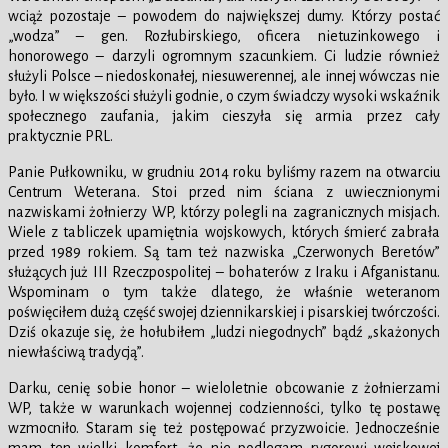
wciąż pozostaje – powodem do największej dumy. Którzy postać
„wodza” – gen. Rozłubirskiego, oficera nietuzinkowego i
honorowego – darzyli ogromnym szacunkiem. Ci ludzie również
służyli Polsce – niedoskonałej, niesuwerennej, ale innej wówczas nie
było. I w większości służyli godnie, o czym świadczy wysoki wskaźnik
społecznego zaufania, jakim cieszyła się armia przez cały
praktycznie PRL.
Panie Pułkowniku, w grudniu 2014 roku byliśmy razem na otwarciu
Centrum Weterana. Stoi przed nim ściana z uwiecznionymi
nazwiskami żołnierzy WP, którzy polegli na zagranicznych misjach.
Wiele z tabliczek upamiętnia wojskowych, których śmierć zabrała
przed 1989 rokiem. Są tam też nazwiska „Czerwonych Beretów”
służących już III Rzeczpospolitej – bohaterów z Iraku i Afganistanu.
Wspominam o tym także dlatego, że właśnie weteranom
poświęciłem dużą część swojej dziennikarskiej i pisarskiej twórczości.
Dziś okazuje się, że hołubiłem „ludzi niegodnych” bądź „skażonych
niewłaściwą tradycją”.
Darku, cenię sobie honor – wieloletnie obcowanie z żołnierzami
WP, także w warunkach wojennej codzienności, tylko tę postawę
wzmocniło. Staram się też postępować przyzwoicie. Jednocześnie