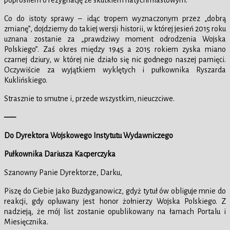
poprosiłem o rezygnację ze skutkiem natychmiastowym.
Co do istoty sprawy – idąc tropem wyznaczonym przez „dobrą
zmianę”, dojdziemy do takiej wersji historii, w której jesień 2015 roku
uznana zostanie za „prawdziwy moment odrodzenia Wojska
Polskiego”. Zaś okres między 1945 a 2015 rokiem zyska miano
czarnej dziury, w której nie działo się nic godnego naszej pamięci.
Oczywiście za wyjątkiem wyklętych i pułkownika Ryszarda
Kuklińskiego.
Strasznie to smutne i, przede wszystkim, nieuczciwe.
—–
Do Dyrektora Wojskowego Instytutu Wydawniczego
Pułkownika Dariusza Kacperczyka
Szanowny Panie Dyrektorze, Darku,
Piszę do Ciebie jako Buzdyganowicz, gdyż tytuł ów obliguje mnie do
reakcji, gdy opluwany jest honor żołnierzy Wojska Polskiego. Z
nadzieją, że mój list zostanie opublikowany na łamach Portalu i
Miesięcznika.