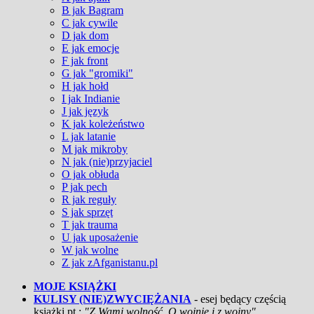
B jak Bagram
C jak cywile
D jak dom
E jak emocje
F jak front
G jak "gromiki"
H jak hołd
I jak Indianie
J jak język
K jak koleżeństwo
L jak latanie
M jak mikroby
N jak (nie)przyjaciel
O jak obłuda
P jak pech
R jak reguły
S jak sprzęt
T jak trauma
U jak uposażenie
W jak wolne
Z jak zAfganistanu.pl
MOJE KSIĄŻKI
KULISY (NIE)ZWYCIĘŻANIA
- esej będący częścią
książki pt.:
"Z Wami wolność. O wojnie i z wojny"