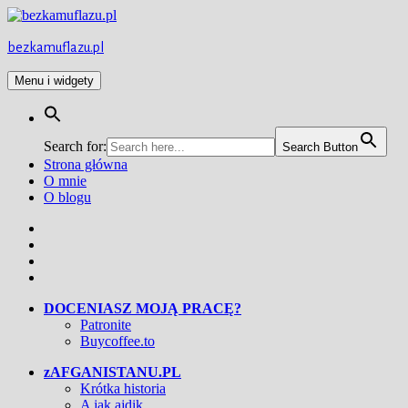
Przejdź
do
treści
bezkamuflazu.pl
Menu i widgety
Search for:
Search Button
Strona główna
O mnie
O blogu
Facebook
Twitter
Instagram
YouTube
DOCENIASZ MOJĄ PRACĘ?
Patronite
Buycoffee.to
zAFGANISTANU.PL
Krótka historia
A jak ajdik