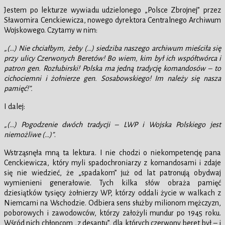
Jestem po lekturze wywiadu udzielonego „Polsce Zbrojnej” przez
Sławomira Cenckiewicza, nowego dyrektora Centralnego Archiwum
Wojskowego. Czytamy w nim:
„(…) Nie chciałbym, żeby (…) siedziba naszego archiwum mieściła się
przy ulicy Czerwonych Beretów! Bo wiem, kim był ich współtwórca i
patron gen. Rozłubirski! Polska ma jedną tradycję komandosów – to
cichociemni i żołnierze gen. Sosabowskiego! Im należy się nasza
pamięć!”.
I dalej:
„(…) Pogodzenie dwóch tradycji – LWP i Wojska Polskiego jest
niemożliwe (…)”
.
Wstrząsnęła mną ta lektura. I nie chodzi o niekompetencję pana
Cenckiewicza, który myli spadochroniarzy z komandosami i zdaje
się nie wiedzieć, że „spadakom” już od lat patronują obydwaj
wymienieni generałowie. Tych kilka słów obraża pamięć
dziesiątków tysięcy żołnierzy WP, którzy oddali życie w walkach z
Niemcami na Wschodzie. Odbiera sens służby milionom mężczyzn,
poborowych i zawodowców, którzy założyli mundur po 1945 roku.
Wśród nich chłopcom „z desantu”, dla których czerwony beret był – i