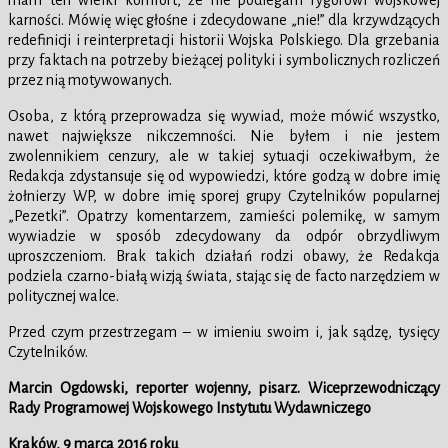
mam ten wielki komfort, że nie podlegam rygorowi wojskowej
karności. Mówię więc głośne i zdecydowane „nie!” dla krzywdzących
redefinicji i reinterpretacji historii Wojska Polskiego. Dla grzebania
przy faktach na potrzeby bieżącej polityki i symbolicznych rozliczeń
przez nią motywowanych.
Osoba, z którą przeprowadza się wywiad, może mówić wszystko,
nawet największe nikczemności. Nie byłem i nie jestem
zwolennikiem cenzury, ale w takiej sytuacji oczekiwałbym, że
Redakcja zdystansuje się od wypowiedzi, które godzą w dobre imię
żołnierzy WP, w dobre imię sporej grupy Czytelników popularnej
„Pezetki”. Opatrzy komentarzem, zamieści polemikę, w samym
wywiadzie w sposób zdecydowany da odpór obrzydliwym
uproszczeniom. Brak takich działań rodzi obawy, że Redakcja
podziela czarno-białą wizją świata, stając się de facto narzędziem w
politycznej walce.
Przed czym przestrzegam – w imieniu swoim i, jak sądzę, tysięcy
Czytelników.
Marcin Ogdowski, reporter wojenny, pisarz. Wiceprzewodniczący
Rady Programowej Wojskowego Instytutu Wydawniczego
Kraków, 9 marca 2016 roku