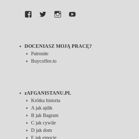
Facebook
Twitter
Instagram
YouTube
DOCENIASZ MOJĄ PRACĘ?
Patronite
Buycoffee.to
zAFGANISTANU.PL
Krótka historia
A jak ajdik
B jak Bagram
C jak cywile
D jak dom
E jak emocje