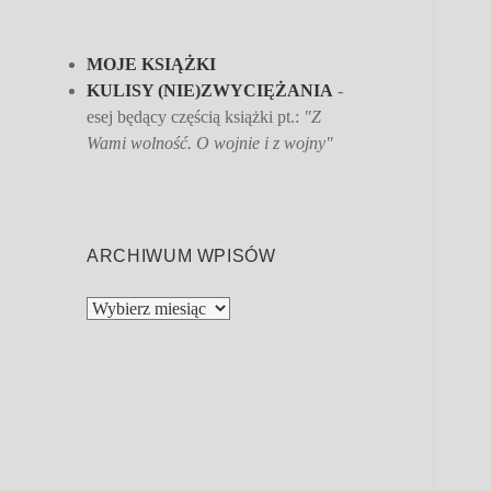
MOJE KSIĄŻKI
KULISY (NIE)ZWYCIĘŻANIA
-
esej będący częścią książki pt.:
"Z
Wami wolność. O wojnie i z wojny"
ARCHIWUM WPISÓW
Archiwum
wpisów