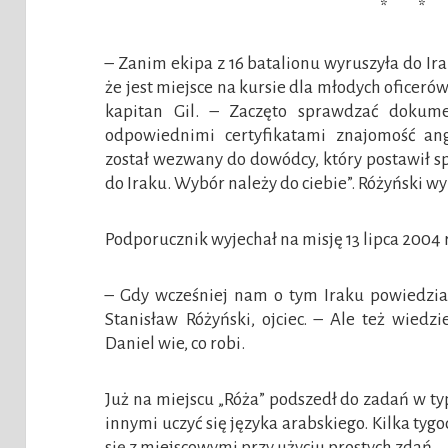
* * 
– Zanim ekipa z 16 batalionu wyruszyła do Ir
że jest miejsce na kursie dla młodych ofice
kapitan Gil. – Zaczęto sprawdzać dokume
odpowiednimi certyfikatami znajomość ang
został wezwany do dowódcy, który postawił s
do Iraku. Wybór należy do ciebie”. Różyński wy
Podporucznik wyjechał na misję 13 lipca 2004 
– Gdy wcześniej nam o tym Iraku powiedzia
Stanisław Różyński, ojciec. – Ale też wiedz
Daniel wie, co robi.
Już na miejscu „Róża” podszedł do zadań w ty
innymi uczyć się języka arabskiego. Kilka ty
się z miejscowymi przy użyciu prostych zdań.