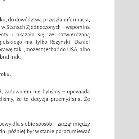
*
aku, do dowództwa przyszła informacja,
rów w Stanach Zjednoczonych – wspomina
nty i okazało się, że potwierdzoną
ielskiego ma tylko Różyński. Daniel
prawę tak: „możesz jechać do USA, albo
brał Irak.
roku.
ł, zadowoleni nie byliśmy – opowiada
ieliśmy, że to decyzja przemyślana. Że
powy dla siebie sposób – zaczął między
godni później był w stanie porozumiewać