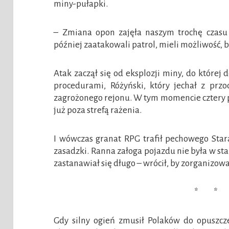
miny-pułapki.
– Zmiana opon zajęła naszym trochę czasu 
później zaatakowali patrol, mieli możliwość, 
Atak zaczął się od eksplozji miny, do które
procedurami, Różyński, który jechał z prz
zagrożonego rejonu. W tym momencie cztery 
już poza strefą rażenia.
I wówczas granat RPG trafił pechowego Stara
zasadzki. Ranna załoga pojazdu nie była w st
zastanawiał się długo – wrócił, by zorganizow
* * 
Gdy silny ogień zmusił Polaków do opuszcz