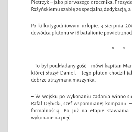
Pietrzyk – jako pierwszego z rocznika. Prez
Różyńskiemu szablę ze specjalną dedykacją, a 
Po kilkutygodniowym urlopie, 3 sierpnia 20
dowódca plutonu w 16 batalionie powietrzn
* * 
– To był poukładany gość – mówi kapitan Ma
której służył Daniel. – Jego pluton chodził j
dobrze utrzymana maszynka.
– W wojsku po wykonaniu zadania winno si
Rafał Dębicki, szef wspomnianej kompanii. 
formalnością. Bo już na etapie stawiania 
wykonane na pięć.