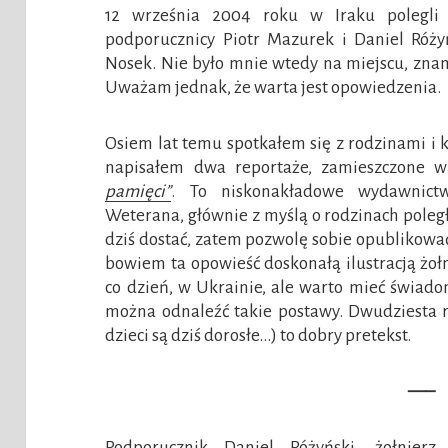
12 września 2004 roku w Iraku polegli t
podporucznicy Piotr Mazurek i Daniel Róży
Nosek. Nie było mnie wtedy na miejscu, znam 
Uważam jednak, że warta jest opowiedzenia.
Osiem lat temu spotkałem się z rodzinami i 
napisałem dwa reportaże, zamieszczone 
pamięci”
. To niskonakładowe wydawnict
Weterana, głównie z myślą o rodzinach poległ
dziś dostać, zatem pozwolę sobie opublikować
bowiem ta opowieść doskonałą ilustracją żoł
co dzień, w Ukrainie, ale warto mieć świadom
można odnaleźć takie postawy. Dwudziesta 
dzieci są dziś dorosłe…) to dobry pretekst.
—–
Podporucznik Daniel Różyński, żołnierz