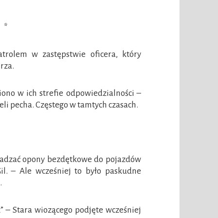
*
trolem w zastępstwie oficera, który
rza.
iono w ich strefie odpowiedzialności –
mieli pecha. Częstego w tamtych czasach.
owadzać opony bezdętkowe do pojazdów
l. – Ale wcześniej to było paskudne
.
” – Stara wiozącego podjęte wcześniej