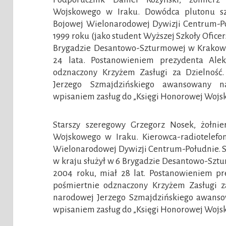
Wojskowego w Iraku. Dowódca plutonu s
Bojowej Wielonarodowej Dywizji Centrum-Po
1999 roku (jako student Wyższej Szkoły Oficer
Brygadzie Desantowo-Szturmowej w Krakowie
24 lata. Postanowieniem prezydenta Alek
odznaczony Krzyżem Zasługi za Dzielność.
Jerzego Szmajdzińskiego awansowany n
wpisaniem zasług do „Księgi Honorowej Wojska
Starszy szeregowy Grzegorz Nosek, żołnie
Wojskowego w Iraku. Kierowca-radiotelefo
Wielonarodowej Dywizji Centrum-Południe. S
w kraju służył w 6 Brygadzie Desantowo-Sztu
2004 roku, miał 28 lat. Postanowieniem p
pośmiertnie odznaczony Krzyżem Zasługi za
narodowej Jerzego Szmajdzińskiego awanso
wpisaniem zasług do „Księgi Honorowej Wojska