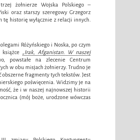
rzej żołnierze Wojska Polskiego –
ński oraz starszy szeregowy Grzegorz
tę historię wyłącznie z relacji innych.
kolegami Różyńskiego i Noska, po czym
w książce
„Irak, Afganistan. W naszej
wo, powstałe na zlecenie Centrum
ych w obu misjach żołnierzy. Trudno je
 obszerne fragmenty tych tekstów. Jest
nierskiego poświęcenia. Widzimy je na
ość, że i w naszej najnowszej historii
rocznica (mój boże, urodzone wówczas
 III zmiany Polskiego Kontyngentu