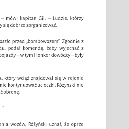
– mówi kapitan Gil. – Ludzie, którzy
by się dobrze zorganizować.
j doszło przed „bombowozem”. Zgodnie z
odu, podał komendę, żeby wyjechać z
pojazdy – w tym Honker dowódcy – były
, który wciąż znajdował się w rejonie
anie kontynuować ucieczki. Różynski nie
ać obronę.
*
enia wozów, Różyński uznał, że oprze