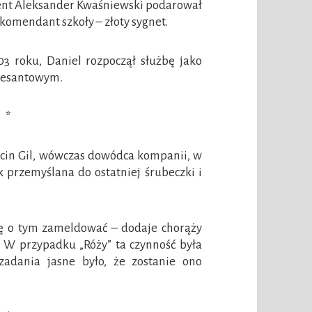
ydent Aleksander Kwaśniewski podarował
komendant szkoły – złoty sygnet.
03 roku, Daniel rozpoczął służbę jako
odesantowym.
*
rcin Gil, wówczas dowódca kompanii, w
ak przemyślana do ostatniej śrubeczki i
ę o tym zameldować – dodaje chorąży
– W przypadku „Róży” ta czynność była
zadania jasne było, że zostanie ono