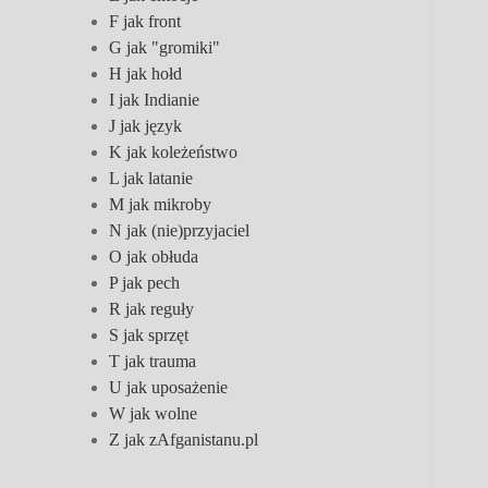
F jak front
G jak "gromiki"
H jak hołd
I jak Indianie
J jak język
K jak koleżeństwo
L jak latanie
M jak mikroby
N jak (nie)przyjaciel
O jak obłuda
P jak pech
R jak reguły
S jak sprzęt
T jak trauma
U jak uposażenie
W jak wolne
Z jak zAfganistanu.pl