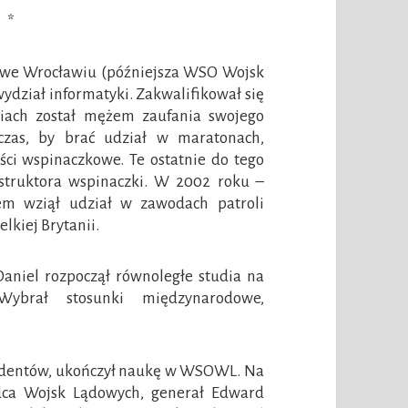
*
j we Wrocławiu (późniejsza WSO Wojsk
ydział informatyki. Zakwalifikował się
diach został mężem zaufania swojego
czas, by brać udział w maratonach,
ści wspinaczkowe. Te ostatnie do tego
nstruktora wspinaczki. W 2002 roku –
m wziął udział w zawodach patroli
lkiej Brytanii.
aniel rozpoczął równoległe studia na
Wybrał stosunki międzynarodowe,
studentów, ukończył naukę w WSOWL. Na
ca Wojsk Lądowych, generał Edward