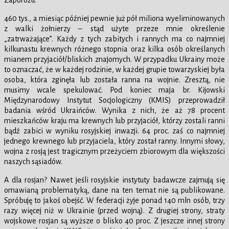
Zaporożu.
460 tys., a miesiąc później pewnie już pół miliona wyeliminowanych
z walki żołnierzy – stąd użyte przeze mnie określenie
„zatrważające”. Każdy z tych zabitych i rannych ma co najmniej
kilkunastu krewnych różnego stopnia oraz kilka osób określanych
mianem przyjaciół/bliskich znajomych. W przypadku Ukrainy może
to oznaczać, że w każdej rodzinie, w każdej grupie towarzyskiej była
osoba, która zginęła lub została ranna na wojnie. Zresztą, nie
musimy wcale spekulować. Pod koniec maja br. Kijowski
Międzynarodowy Instytut Socjologiczny (KMIS) przeprowadził
badania wśród Ukraińców. Wynika z nich, że aż 78 procent
mieszkańców kraju ma krewnych lub przyjaciół, którzy zostali ranni
bądź zabici w wyniku rosyjskiej inwazji. 64 proc. zaś co najmniej
jednego krewnego lub przyjaciela, który został ranny. Innymi słowy,
wojna z rosją jest tragicznym przeżyciem zbiorowym dla większości
naszych sąsiadów.
A dla rosjan? Nawet jeśli rosyjskie instytuty badawcze zajmują się
omawianą problematyką, dane na ten temat nie są publikowane.
Spróbuję to jakoś obejść. W federacji żyje ponad 140 mln osób, trzy
razy więcej niż w Ukrainie (przed wojną). Z drugiej strony, straty
wojskowe rosjan są wyższe o blisko 40 proc. Z jeszcze innej strony