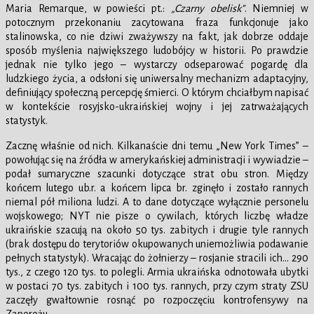
Maria Remarque, w powieści pt.:
„Czarny obelisk”
. Niemniej w
potocznym przekonaniu zacytowana fraza funkcjonuje jako
stalinowska, co nie dziwi zważywszy na fakt, jak dobrze oddaje
sposób myślenia największego ludobójcy w historii. Po prawdzie
jednak nie tylko jego – wystarczy odseparować pogardę dla
ludzkiego życia, a odsłoni się uniwersalny mechanizm adaptacyjny,
definiujący społeczną percepcję śmierci. O którym chciałbym napisać
w kontekście rosyjsko-ukraińskiej wojny i jej zatrważających
statystyk.
Zacznę właśnie od nich. Kilkanaście dni temu „New York Times” –
powołując się na źródła w amerykańskiej administracji i wywiadzie –
podał sumaryczne szacunki dotyczące strat obu stron. Między
końcem lutego ub.r. a końcem lipca br. zginęło i zostało rannych
niemal pół miliona ludzi. A to dane dotyczące wyłącznie personelu
wojskowego; NYT nie pisze o cywilach, których liczbę władze
ukraińskie szacują na około 50 tys. zabitych i drugie tyle rannych
(brak dostępu do terytoriów okupowanych uniemożliwia podawanie
pełnych statystyk). Wracając do żołnierzy – rosjanie stracili ich… 290
tys., z czego 120 tys. to polegli. Armia ukraińska odnotowała ubytki
w postaci 70 tys. zabitych i 100 tys. rannych, przy czym straty ZSU
zaczęły gwałtownie rosnąć po rozpoczęciu kontrofensywy na