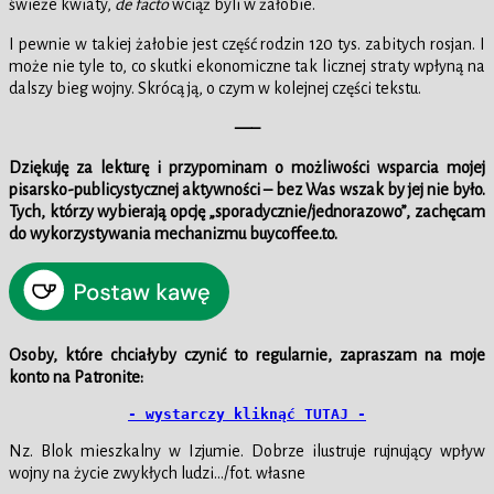
świeże kwiaty,
de facto
wciąż byli w żałobie.
I pewnie w takiej żałobie jest część rodzin 120 tys. zabitych rosjan. I
może nie tyle to, co skutki ekonomiczne tak licznej straty wpłyną na
dalszy bieg wojny. Skrócą ją, o czym w kolejnej części tekstu.
—–
Dziękuję za lekturę i przypominam o możliwości wsparcia mojej
pisarsko-publicystycznej aktywności – bez Was wszak by jej nie było.
Tych, którzy wybierają opcję „sporadycznie/jednorazowo”, zachęcam
do wykorzystywania mechanizmu buycoffee.to.
Osoby, które chciałyby czynić to regularnie, zapraszam na moje
konto na Patronite:
- wystarczy kliknąć TUTAJ -
Nz. Blok mieszkalny w Izjumie. Dobrze ilustruje rujnujący wpływ
wojny na życie zwykłych ludzi…/fot. własne