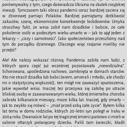
porównywalny z tym, czego doświadcza Ukraina na skutek rosyjskiej
inwazji. Tymczasem taki obraz pandemii coraz bardziej zaciera się
w zbiorowej pamięci Polaków. Bardziej pamiętamy dotkliwość
zakazów, szurię, ekonomiczne konsekwencje lockdownów. Umyka
straszliwy fakt, że wirus zabił nam dziadków i babcie, że całe
pokolenie osób w podeszłym wieku umarło w – jak to ujął jeden z
lekarzy – „ciszy i samotności”. Jako społeczeństwo przeszliśmy nad
tym do porządku dziennego. Dlaczego więc rosjanie mieliby nie
przejść?
Ale! Ale należy wskazać różnicę. Pandemia zabiła nam ludzi, z
których spora część już wcześniej pozostawała „niewidzialna”.
Schorowana, upośledzona ruchowo, zamknięta w domach starców.
Kto nie stracił dziadka lub babci (wiem, umierali i młodsi, ale chodzi
mi o statystyczną większość), ten mógł nie zauważyć spustoszenia,
jakie wywołał wirus. Inaczej też przeżywa się żałobę po utracie
bliskiej osoby w zaawansowanym wieku, której śmiertelna choroba
zabrała kilkanaście miesięcy, może kilka lat. Inaczej, gdy zmarły –
jak to zwykło się mówić – „miał przed sobą całe życie”. Byłem kilka
lat temu w domu rodziców, których 20-letni syn poległ w Iraku w
2004 roku. Dwanaście lat po tej tragicznej śmierci państwo ci mieli w
salonie ołtarzyk poświęcony dziecku. Palili tam świeczki, kładli