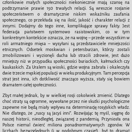
członkowie małych społeczności niekoniecznie mają szansę na
podtrzymanie prawie 150 trwałych relacji. Są wreszcie rosjanie
społeczeństwem o dramatycznie niskim wskaźniku zaufania
społecznego, co przekłada się na ilość, jakość i charakter relacji z
innymi. Dodajmy do tego inne, komplikujące sprawy fakty. Jest
federacja państwem systemowo rasistowskim, co w tym
konkretnym kontekście oznacza, że na wojnę – przede wszystkim w
roli armatniego mięsa – wysyłani są przedstawiciele mniejszości
etnicznych. Odsetek moskwian i petersburżan, którzy zostali
zmobilizowani i wyzionęli ducha lub stracili zdrowie, jest dużo
mniejszy niż w przypadku społeczności buriackich, kałmuckich czy
kaukaskich. Za Uralem są wioski, gdzie wojna zabrała i okaleczyła
dwie trzecie męskiej populacji w wieku produkcyjnym. Tam percepcja
strat jest inna, ich dotkliwość znacząco wyższa, stały się bowiem
dramatem całej społeczności.
Zbyt małej jednak, by w wielkiej rosji cokolwiek zmienić. Dlatego
choć straty są ogromne, wywołane przez nie skutki psychologiczne
zapewne nie będą miały wpływu na determinację rosyjskich władz.
Nie dlatego, że „ruscy są jacyś inni”. Rozwijając tę myśl, sięgnę do
naszej historii, nieodległej, związanej z pandemią. Przyniosła ona
Polsce niemal ćwierć miliona ponadnormatywnych zgonów. W
liczbach bezwzględnych (i w podobnym czasie!), był to dramat