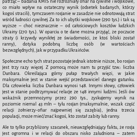
patrząc – badania KMIS nie rozróżniały ofiar na cywilne i wojskowe,
co miało wpływ na ostateczny wynik (odsetek badanych, którzy
kogoś stracili), tymczasem rosjanie w zasadzie nie odnotowują strat
wśród ludności cywilnej. Za to ich ubytki wojskowe (290 tys.) i tak są
wyższe – choć nieznacznie – od całościowych kosztów ludzkich
Ukrainy (270 tys.). W oparciu o te dane można przyjąć, że poczucie
straty (i krzywdy wynikłej ze świadomości, że ktoś bliski został
ranny), dotyka podobną liczbę osób (w wartościach
bezwzględnych), jak w przypadku Ukraińców.
Społeczne echo tych strat pozostaje jednak istotnie niższe, bo rosjan
jest trzy razy więcej. Z pomocą może nam tu przyjść tzw.: liczba
Dunbara. Określająca górny pułap trwałych więzi, w jakie
maksymalnie jest w stanie wejść przedstawiciel danego gatunku.
Dla człowieka liczba Dunbara wynosi 148. Innymi słowy, człowiek
jest w stanie podtrzymywać relacje ze 148 innymi ludźmi. Jeśli ów
wskaźnik przemnożymy przez 290 tys., zyskujemy wynik na
poziomie niemal 43 mln – tylu rosjan (maksymalnie, wszak część
relacji żołnierzy-ofiar najpewniej się zazębia), jedna trzecia
populacji, może mieć/znać kogoś, kto został zabity lub ranny.
Ale to tylko przybliżony szacunek, nieuwzględniający faktu, że rosja
jest ogromna i w relacji do obszaru nisko zaludniona – zatem