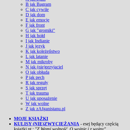
B jak Bagram
C jak cywile
D jak dom
E jak emocje
F jak front
G jak "gromiki"
H jak hołd
I jak Indianie
J jak język
K jak koleżeństwo
L jak latanie
M jak mikroby
N jak (nie)przyjaciel
O jak obłuda
P jak pech
R jak reguły
S jak sprzęt
T jak trauma
U jak uposażenie
W jak wolne
Z jak zAfganistanu.pl
MOJE KSIĄŻKI
KULISY (NIE)ZWYCIĘŻANIA
- esej będący częścią
książki pt.:
"Z Wami wolność. O wojnie i z wojny"