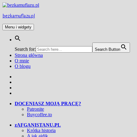
Przejdź
do
treści
bezkamuflazu.pl
Menu i widgety
Search for:
Search Button
Strona główna
O mnie
O blogu
Facebook
Twitter
Instagram
YouTube
DOCENIASZ MOJĄ PRACĘ?
Patronite
Buycoffee.to
zAFGANISTANU.PL
Krótka historia
A jak ajdik