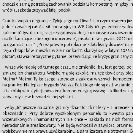
chodzi o samą potrzebę zachowania podziału kompetencji między inst
wróbla, szkoda zużywać lufę i pocisk.
Granica wojsko degraduje. Żyłuje jego możliwości, o czym pisałem j
jednej czwartej całości sił operacyjnych WP. Gdy 10 tys. żołnierzy
kolejne 10 tys. do misji się przygotowywało (co oznaczało zawieszenie
matki karmiące i niezbędni oficerowie”, pisała mi w styczniu 2022 r
to ogarniać musi”. „Przez prawie pół roku nie zdołaliśmy dowieźć na
część chłopaków mieszka w ziemiankach”, skarżył się w lutym 2022 roku
płotu?”, stawiał retoryczne pytanie, przewidując, że kryzys graniczny 
I właściwie nic się od tamtego czasu nie zmieniło, ba, jest gorzej, 
zmianę ich charakteru. Wojsko ma się szkolić, ma też tkwić przy płoc
Można? Można! Tylko czego istotnego z zakresu własnych kompetencji
na granicę. Najlepsze brygady Wojska Polskiego nie są dziś w stanie 
lata robią w instytucji poważną kompetencyjną wyrwę – kilkadziesiąt
stawiamy się w beznadziejnej sytuacji.
I żeby „to” jeszcze na samej granicy działało jak należy – a przecież n
obezwładnić. Przy dobrze wyszkolonym personelu to kwestia pamię
wizerunkowych i humanitarnych nie chce – nakłada na nich formal
nieracjonalnie zrealizowany. Nie będę wchodził w zawiłości prawne, d
wojskowy nie ma prawa użyć karabinu, a paralizatora nie otrzymał. Co