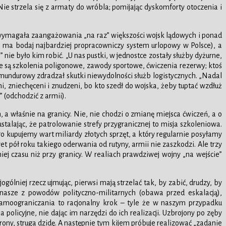
e strzela się z armaty do wróbla; pomijając dyskomforty otoczenia i
” wymagała zaangażowania „na raz” większości wojsk lądowych i ponad
ia ma bodaj najbardziej propracowniczy system urlopowy w Polsce), a
nie było kim robić. „U nas pustki, w jednostce zostały służby dyżurne,
ne są szkolenia poligonowe, zawody sportowe, ćwiczenia rezerwy; ktoś
 mundurowy zdradzał skutki niewydolności służb logistycznych. „Nadal
ni, zniechęceni i znudzeni, bo kto szedł do wojska, żeby tuptać wzdłuż
” (odchodzić z armii).
, a właśnie na granicy. Nie, nie chodzi o zmianę miejsca ćwiczeń, a o
stalając, że patrolowanie strefy przygranicznej to misja szkoleniowa.
 kupujemy wart miliardy złotych sprzęt, a który regularnie posyłamy
t pół roku takiego oderwania od rutyny, armii nie zaszkodzi. Ale trzy
iej czasu niż przy granicy. W realiach prawdziwej wojny „na wejście”
jogólniej rzecz ujmując, pierwsi mają strzelać tak, by zabić, drudzy, by
 nasze z powodów polityczno-militarnych (obawa przed eskalacją),
samoograniczania to racjonalny krok – tyle że w naszym przypadku
policyjne, nie dając im narzędzi do ich realizacji. Uzbrojony po zęby
rony, struga dzidę. A następnie tym kijem próbuje realizować „zadanie