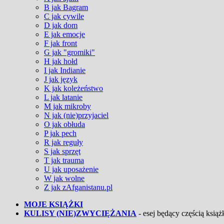
B jak Bagram
C jak cywile
D jak dom
E jak emocje
F jak front
G jak "gromiki"
H jak hołd
I jak Indianie
J jak język
K jak koleżeństwo
L jak latanie
M jak mikroby
N jak (nie)przyjaciel
O jak obłuda
P jak pech
R jak reguły
S jak sprzęt
T jak trauma
U jak uposażenie
W jak wolne
Z jak zAfganistanu.pl
MOJE KSIĄŻKI
KULISY (NIE)ZWYCIĘŻANIA
- esej będący częścią książk