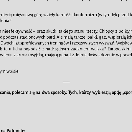
pamięcią mięśniową górę wzięły karność i konformizm (w tym lęk przed
lenia?
 nieefektywność – oraz skutki takiego stanu rzeczy. Chłopcy z polic
d podczas stadionowych burd. Ale mają tarcze, pałki, gaz, wspierają ich
 Dwóch lat sprofilowanych treningów i rzeczywistych wyzwań. Wojskowi
 jak to u licha pogodzić z nadrzędnym zadaniem wojska? Europejskim
tawieniu z armią rosyjską, mającą ponad 2-letnie doświadczenie w prawdzi
nym wpisie.
—–
pisaniu, polecam się na dwa sposoby. Tych, którzy wybierają opcję 
 na Patronite: