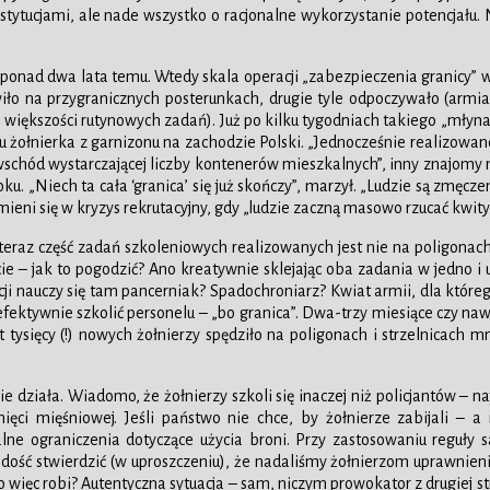
ytucjami, ale nade wszystko o racjonalne wykorzystanie potencjału. Ni
uż ponad dwa lata temu. Wtedy skala operacji „zabezpieczenia granicy
 tkwiło na przygranicznych posterunkach, drugie tyle odpoczywało (arm
 większości rutynowych zadań). Już po kilku tygodniach takiego „młyna” 
oku żołnierka z garnizonu na zachodzie Polski. „Jednocześnie realizowa
 wschód wystarczającej liczby kontenerów mieszkalnych”, inny znajomy
. „Niech ta cała ‘granica’ się już skończy”, marzył. „Ludzie są zmęcze
zmieni się w kryzys rekrutacyjny, gdy „ludzie zaczną masowo rzucać kwity
bo teraz część zadań szkoleniowych realizowanych jest nie na poligonach
ie – jak to pogodzić? Ano kreatywnie sklejając oba zadania w jedno i u
 nauczy się tam pancerniak? Spadochroniarz? Kwiat armii, dla którego
efektywnie szkolić personelu – „bo granica”. Dwa-trzy miesiące czy nawe
 tysięcy (!) nowych żołnierzy spędziło na poligonach i strzelnicach mn
ie działa. Wiadomo, że żołnierzy szkoli się inaczej niż policjantów – na
ci mięśniowej. Jeśli państwo nie chce, by żołnierze zabijali – a
ne ograniczenia dotyczące użycia broni. Przy zastosowaniu reguły 
ość stwierdzić (w uproszczeniu), że nadaliśmy żołnierzom uprawnienia 
 więc robi? Autentyczna sytuacja – sam, niczym prowokator z drugiej st