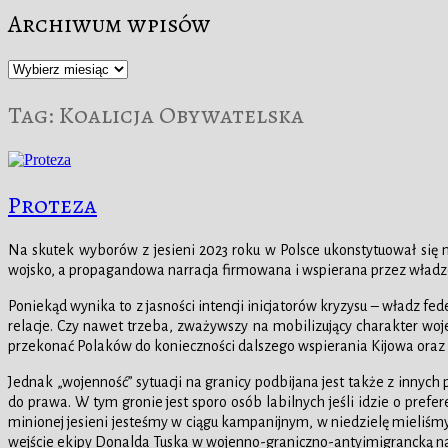
Archiwum wpisów
Archiwum
wpisów
Tag:
Koalicja Obywatelska
Proteza
Na skutek wyborów z jesieni 2023 roku w Polsce ukonstytuował się 
wojsko, a propagandowa narracja firmowana i wspierana przez władze 
Poniekąd wynika to z jasności intencji inicjatorów kryzysu – władz f
relacje. Czy nawet trzeba, zważywszy na mobilizujący charakter wojen
przekonać Polaków do konieczności dalszego wspierania Kijowa oraz 
Jednak „wojenność” sytuacji na granicy podbijana jest także z innyc
do prawa. W tym gronie jest sporo osób labilnych jeśli idzie o prefe
minionej jesieni jesteśmy w ciągu kampanijnym, w niedzielę mieliśmy
wejście ekipy Donalda Tuska w wojenno-graniczno-antyimigrancką na