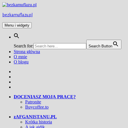
Przejdź
do
treści
bezkamuflazu.pl
Menu i widgety
Search for:
Search Button
Strona główna
O mnie
O blogu
Facebook
Twitter
Instagram
YouTube
DOCENIASZ MOJĄ PRACĘ?
Patronite
Buycoffee.to
zAFGANISTANU.PL
Krótka historia
A jak ajdik