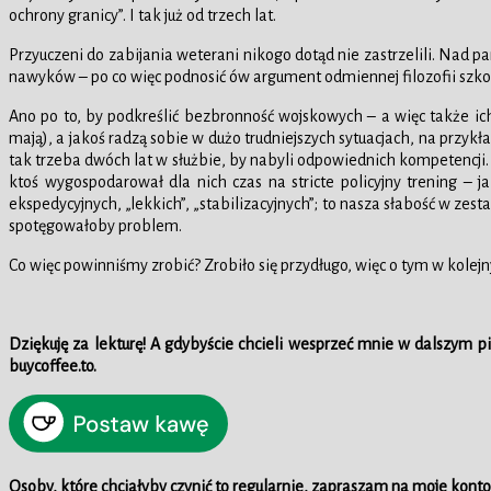
ochrony granicy”. I tak już od trzech lat.
Przyuczeni do zabijania weterani nikogo dotąd nie zastrzelili. Nad 
nawyków – po co więc podnosić ów argument odmiennej filozofii szko
Ano po to, by podkreślić bezbronność wojskowych – a więc także ich
mają), a jakoś radzą sobie w dużo trudniejszych sytuacjach, na przykła
tak trzeba dwóch lat w służbie, by nabyli odpowiednich kompetencji.
ktoś wygospodarował dla nich czas na stricte policyjny trening –
ekspedycyjnych, „lekkich”, „stabilizacyjnych”; to nasza słabość w zes
spotęgowałoby problem.
Co więc powinniśmy zrobić? Zrobiło się przydługo, więc o tym w kolej
Dziękuję za lekturę! A gdybyście chcieli wesprzeć mnie w dalszym 
buycoffee.to.
Osoby, które chciałyby czynić to regularnie, zapraszam na moje konto