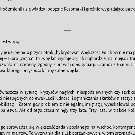
hoć zmieniła się władza, potężne Rosomaki i groźnie wyglądające patro
—–
 jest wojną?
 je uzupełnić o przymiotnik „hybrydowa”. Większość Polaków nie ma poję
skoro „wojna”, to „wojsko” wydaje się jak najbardziej na miejscu; tru
zwala na rzetelny, zgodny z prawdą opis sytuacji. Granica z Białorusią
ość którego przysposabiamy sobie wojsko.
o. Zwłaszcza w sytuacji kryzysów nagłych, niespodziewanych czy szybk
zi niezbędnych do ewakuacji ludności i ograniczania skutków niszczycie
obilizacji. Zatem gdy problem z nielegalną imigracją wyeskalował p
ństwa. Ale od tego czasu minęły trzy lata. Trzy lata, w trakcie któr
tego sprowadza się większość zadań posłanego na wschód kontyngentu.
y migrantów. To wyzwania dla służb porządkowych, w tym przypadku Str