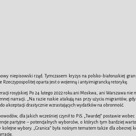
nowy niepisowski rząd. Tymczasem kryzys na polsko-białoruskiej grani
Rzeczypospolitej oparta jest o wojenną i antyimigrancką retorykę.
ederacji rosyjskiej. Po 24 lutego 2022 roku ani Moskwa, ani Warszawa ni
nej narracji. „Na razie ruskie atakują nas przy użyciu migrantów, gdyb
do akceptacji drastycznie wzrastających wydatków na obronność.
h powodów, dla jakich wcześniej czynił to PiS. „Twardej” postawie wobe
rencje partyjne – potencjalnych wyborców, o których tym bardziej wart
 kolejne wybory. „Granica” była nośnym tematem także dla obecnej koa
rrację.