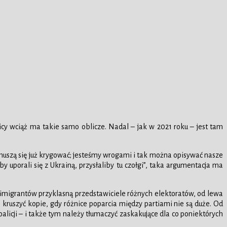
cy wciąż ma takie samo oblicze. Nadal – jak w 2021 roku – jest tam
e muszą się już krygować; jesteśmy wrogami i tak można opisywać nasze
y uporali się z Ukrainą, przysłaliby tu czołgi”, taka argumentacja ma
c imigrantów przyklasną przedstawiciele różnych elektoratów, od lewa
o kruszyć kopie, gdy różnice poparcia między partiami nie są duże. Od
licji – i także tym należy tłumaczyć zaskakujące dla co poniektórych