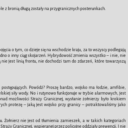
le z bronią długą zostały na przygranicznych posterunkach.
cia o tym, co dzieje się na wschodzie kraju, za to wszyscy podlegają
dno o inny ciąg skojarzeń. Hybrydowość zmienia wszystko – i nie, nie
 nie jest linią frontu, nie dochodzi tam do zdarzeń, które towarzyszą
o postępujących. Powódź? Proszę bardzo, wojsko ma łodzie, amfibie,
lskiej siły wody. No i rutynowo funkcjonuje w trybie alarmowych, jest
onad możliwości Straży Granicznej, wysłanie żołnierzy było krokiem
ych protezę – jaką jest wojsko przy granicy – potraktowaliśmy jako
 Żołnierz nie jest od tłumienia zamieszek, a w takich kategoriach
aży Granicznej, wspieranej przez policyjne oddziały prewencji. I nie