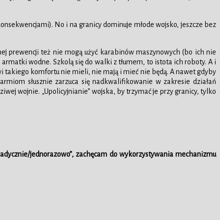
 konsekwencjami). No i na granicy dominuje młode wojsko, jeszcze bez
yjnej prewencji też nie mogą użyć karabinów maszynowych (bo ich nie
 armatki wodne. Szkolą się do walki z tłumem, to istota ich roboty. A i
 takiego komfortu nie mieli, nie mają i mieć nie będą. A nawet gdyby
 armiom słusznie zarzuca się nadkwalifikowanie w zakresie działań
wej wojnie. „Upolicyjnianie” wojska, by trzymać je przy granicy, tylko
„sporadycznie/jednorazowo”, zachęcam do wykorzystywania mechanizmu