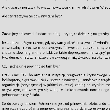
A jak twarda postawa, to wiadomo – z wojskiem w roli głównej. Więc c
Ale czy rzeczywiście powinny tam być?
Zacznijmy od kwestii fundamentalnej – czy to, co dzieje się na granicy,
Jest, ale za każdym razem, gdy używamy określenia „wojna”, winniśmy
uniwersalnym procesom poznawczym. To kwestia natury semantycznej – 
chodzi o słowne gierki, a o fakt, że takie doprecyzowanie „wojny” po
twardemu, kinetycznemu zwarciu z wrogą armią. Zwarciu, na okoliczn
Czyli jednak nie powinno go tam być?
I tak, i nie. Tak, bo armia jest instytucją reagowania kryzysoweg
helikoptery, ciężarówki, ciężki sprzęt inżynieryjny – mnóstwo narzęd
organizacją (przynajmniej w jakimś zakresie) zdolną do szybkiej m
oczywistym, mieszczącym się w logice funkcjonowania normalnego pa
pełnoprawną część ciała.
Co do zasady bowiem żołnierz nie jest od pilnowania płotu, a do 
mieszczą się zagrożenia generowane przez najbardziej agresywne grup