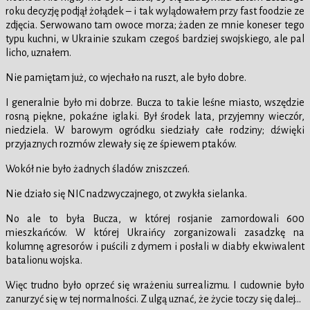
roku decyzję podjął żołądek – i tak wylądowałem przy fast foodzie ze
zdjęcia. Serwowano tam owoce morza; żaden ze mnie koneser tego
typu kuchni, w Ukrainie szukam czegoś bardziej swojskiego, ale pal
licho, uznałem.
Nie pamiętam już, co wjechało na ruszt, ale było dobre.
I generalnie było mi dobrze. Bucza to takie leśne miasto, wszędzie
rosną piękne, pokaźne iglaki. Był środek lata, przyjemny wieczór,
niedziela. W barowym ogródku siedziały całe rodziny; dźwięki
przyjaznych rozmów zlewały się ze śpiewem ptaków.
Wokół nie było żadnych śladów zniszczeń.
Nie działo się NIC nadzwyczajnego, ot zwykła sielanka.
No ale to była Bucza, w której rosjanie zamordowali 600
mieszkańców. W której Ukraińcy zorganizowali zasadzkę na
kolumnę agresorów i puścili z dymem i posłali w diabły ekwiwalent
batalionu wojska.
Więc trudno było oprzeć się wrażeniu surrealizmu. I cudownie było
zanurzyć się w tej normalności. Z ulgą uznać, że życie toczy się dalej…