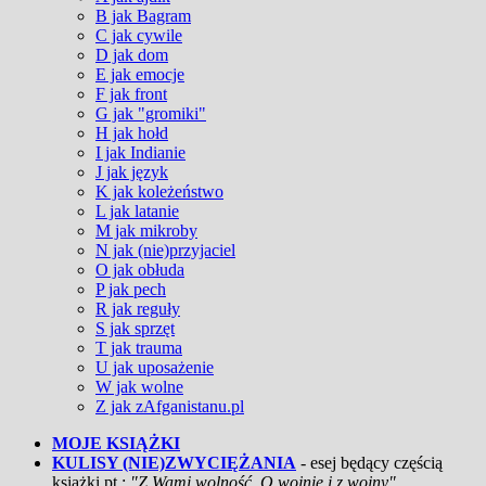
B jak Bagram
C jak cywile
D jak dom
E jak emocje
F jak front
G jak "gromiki"
H jak hołd
I jak Indianie
J jak język
K jak koleżeństwo
L jak latanie
M jak mikroby
N jak (nie)przyjaciel
O jak obłuda
P jak pech
R jak reguły
S jak sprzęt
T jak trauma
U jak uposażenie
W jak wolne
Z jak zAfganistanu.pl
MOJE KSIĄŻKI
KULISY (NIE)ZWYCIĘŻANIA
- esej będący częścią
książki pt.:
"Z Wami wolność. O wojnie i z wojny"