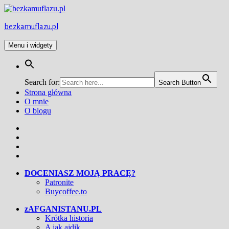
Przejdź
do
treści
bezkamuflazu.pl
Menu i widgety
Search for:
Search Button
Strona główna
O mnie
O blogu
Facebook
Twitter
Instagram
YouTube
DOCENIASZ MOJĄ PRACĘ?
Patronite
Buycoffee.to
zAFGANISTANU.PL
Krótka historia
A jak ajdik