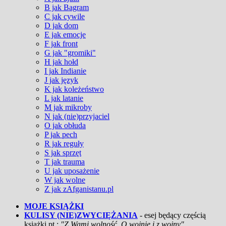
B jak Bagram
C jak cywile
D jak dom
E jak emocje
F jak front
G jak "gromiki"
H jak hołd
I jak Indianie
J jak język
K jak koleżeństwo
L jak latanie
M jak mikroby
N jak (nie)przyjaciel
O jak obłuda
P jak pech
R jak reguły
S jak sprzęt
T jak trauma
U jak uposażenie
W jak wolne
Z jak zAfganistanu.pl
MOJE KSIĄŻKI
KULISY (NIE)ZWYCIĘŻANIA
- esej będący częścią
książki pt.:
"Z Wami wolność. O wojnie i z wojny"