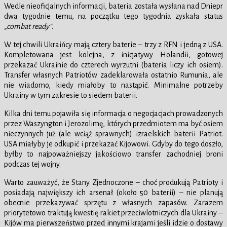
Wedle nieoficjalnych informacji, bateria została wysłana nad Dniepr
dwa tygodnie temu, na początku tego tygodnia zyskała status
„combat ready”
.
W tej chwili Ukraińcy mają cztery baterie – trzy z RFN i jedną z USA.
Kompletowana jest kolejna, z inicjatywy Holandii, gotowej
przekazać Ukrainie do czterech wyrzutni (bateria liczy ich osiem).
Transfer własnych Patriotów zadeklarowała ostatnio Rumunia, ale
nie wiadomo, kiedy miałoby to nastąpić. Minimalne potrzeby
Ukrainy w tym zakresie to siedem baterii.
Kilka dni temu pojawiła się informacja o negocjacjach prowadzonych
przez Waszyngton i Jerozolimę, których przedmiotem ma być osiem
nieczynnych już (ale wciąż sprawnych) izraelskich baterii Patriot.
USA miałyby je odkupić i przekazać Kijowowi. Gdyby do tego doszło,
byłby to najpoważniejszy jakościowo transfer zachodniej broni
podczas tej wojny.
Warto zauważyć, że Stany Zjednoczone – choć produkują Patrioty i
posiadają największy ich arsenał (około 50 baterii) – nie planują
obecnie przekazywać sprzętu z własnych zapasów. Zarazem
priorytetowo traktują kwestię rakiet przeciwlotniczych dla Ukrainy –
Kijów ma pierwszeństwo przed innymi krajami jeśli idzie o dostawy