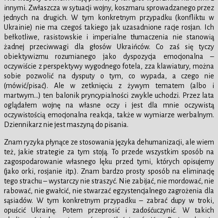
innymi. Zwłaszcza w sytuacji wojny, koszmaru sprowadzanego przez
jednych na drugich. W tym konkretnym przypadku (konfliktu w
Ukrainie) nie ma czegoś takiego jak uzasadnione racje rosjan. Ich
bełkotliwe, rasistowskie i imperialne tłumaczenia nie stanowią
żadnej przeciwwagi dla głosów Ukraińców. Co zaś się tyczy
obiektywizmu rozumianego jako dyspozycja emocjonalna –
oczywiście z perspektywy wygodnego fotela, zza klawiatury, można
sobie pozwolić na dysputy o tym, co wypada, a czego nie
(mówić/pisać). Ale w zetknięciu z żywym tematem (albo i
martwym…) ten balonik pryncypialności zwykle uchodzi. Przez lata
oglądałem wojnę na własne oczy i jest dla mnie oczywistą
oczywistością emocjonalna reakcja, także w wymiarze werbalnym.
Dziennikarz nie jest maszyną do pisania.
Znam ryzyka płynące ze stosowania języka dehumanizacji, ale wiem
też, jakie strategie za tym stoją. To przede wszystkim sposób na
zagospodarowanie własnego lęku przed tymi, których opisujemy
(jako orki, rosjanie itp.). Znam bardzo prosty sposób na eliminację
tego strachu – wystarczy nie straszyć. Nie zabijać, nie mordować, nie
rabować, nie gwałcić, nie stwarzać egzystencjalnego zagrożenia dla
sąsiadów. W tym konkretnym przypadku – zabrać dupy w troki,
opuścić Ukrainę. Potem przeprosić i zadośćuczynić. W takich