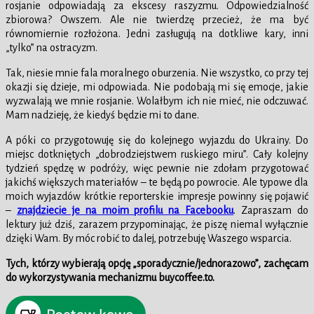
rosjanie odpowiadają za ekscesy raszyzmu. Odpowiedzialność
zbiorowa? Owszem. Ale nie twierdzę przecież, że ma być
równomiernie rozłożona. Jedni zasługują na dotkliwe kary, inni
„tylko” na ostracyzm.
Tak, niesie mnie fala moralnego oburzenia. Nie wszystko, co przy tej
okazji się dzieje, mi odpowiada. Nie podobają mi się emocje, jakie
wyzwalają we mnie rosjanie. Wolałbym ich nie mieć, nie odczuwać.
Mam nadzieję, że kiedyś będzie mi to dane.
A póki co przygotowuję się do kolejnego wyjazdu do Ukrainy. Do
miejsc dotkniętych „dobrodziejstwem ruskiego miru”. Cały kolejny
tydzień spędzę w podróży, więc pewnie nie zdołam przygotować
jakichś większych materiałów – te będą po powrocie. Ale typowe dla
moich wyjazdów krótkie reporterskie impresje powinny się pojawić
–
znajdziecie je na moim profilu na Facebooku
. Zapraszam do
lektury już dziś, zarazem przypominając, że piszę niemal wyłącznie
dzięki Wam. By móc robić to dalej, potrzebuję Waszego wsparcia.
Tych, którzy wybierają opcję „sporadycznie/jednorazowo”, zachęcam
do wykorzystywania mechanizmu buycoffee.to.