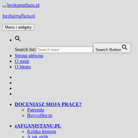
Przejdź
do
treści
bezkamuflazu.pl
Menu i widgety
Search for:
Search Button
Strona główna
O mnie
O blogu
Facebook
Twitter
Instagram
YouTube
DOCENIASZ MOJĄ PRACĘ?
Patronite
Buycoffee.to
zAFGANISTANU.PL
Krótka historia
A jak ajdik