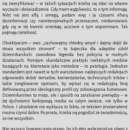
się zweryfikować – w takich sytuacjach trzeba się zdać na własne
wyczucie i doświadczenie. Gdy mam wątpliwości, to o tym informuję.
Nikt nie jest alfą i omegą, padam więc i ja czasami ofiarą
dezinformacji czy nieintencjonalnych przeinaczeń, niedomówień;
gdy się w tej kwestii orientuję, uczciwie o tym wspominam. Tak
pojmuję rzetelność.
Obiektywizm – owo „zachowajmy chłodny umysł i dajmy dojść do
słowa wszystkim stronom” – to bajeczka dla adeptów szkół
dziennikarskich; zawodowa legenda bez pokrycia w realnych
działaniach. Pomijam skandaliczne praktyki niektórych mediów
bazujących na kłamstwie jako metodzie – to patologia. Jednakże
standardem jest nawet w tych warsztatowo najlepszych redakcjach
odpowiedni dobór tematów, komentatorów, technicznych trików i
takie żonglowanie opiniami, by wpisać się w redakcyjną linię
definiowaną przez ideologiczny profil czy zobowiązania biznesowe.
Dziennikarstwo to misja, ale i sposób na zarabianie pieniędzy – w
tej dychotomii funkcjonują media na całym świecie, nie tylko w
Polsce. I absolutnie nie wyklucza to faktu, że tekstem (materiałem)
można czynić dobro. Po prostu, trzeba się pogodzić ze świadomością,
że nie wszystkim.
Nie wszyscy bowiem mają prawo, by ich głos wybrzmiał na równi z