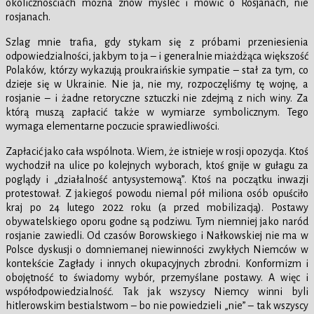
okolicznościach można znów myśleć i mówić o Rosjanach, nie
rosjanach.
Szlag mnie trafia, gdy stykam się z próbami przeniesienia
odpowiedzialności, jakbym to ja – i generalnie miażdżąca większość
Polaków, którzy wykazują proukraińskie sympatie – stał za tym, co
dzieje się w Ukrainie. Nie ja, nie my, rozpoczęliśmy tę wojnę, a
rosjanie – i żadne retoryczne sztuczki nie zdejmą z nich winy. Za
którą muszą zapłacić także w wymiarze symbolicznym. Tego
wymaga elementarne poczucie sprawiedliwości.
Zapłacić jako cała wspólnota. Wiem, że istnieje w rosji opozycja. Ktoś
wychodził na ulice po kolejnych wyborach, ktoś gnije w gułagu za
poglądy i „działalność antysystemową”. Ktoś na początku inwazji
protestował. Z jakiegoś powodu niemal pół miliona osób opuściło
kraj po 24 lutego 2022 roku (a przed mobilizacją). Postawy
obywatelskiego oporu godne są podziwu. Tym niemniej jako naród
rosjanie zawiedli. Od czasów Borowskiego i Nałkowskiej nie ma w
Polsce dyskusji o domniemanej niewinności zwykłych Niemców w
kontekście Zagłady i innych okupacyjnych zbrodni. Konformizm i
obojętność to świadomy wybór, przemyślane postawy. A więc i
współodpowiedzialność. Tak jak wszyscy Niemcy winni byli
hitlerowskim bestialstwom – bo nie powiedzieli „nie” – tak wszyscy