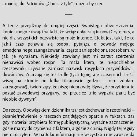
amunicji do Patriotów. „Chociaż tyle”, można by rzec.
—–
A teraz przejdźmy do drugiej części. Swoistego obwieszczenia,
koniecznego z uwagi na fakt, że wciąż dołączają tu nowi Czytelnicy, a
nie dla wszystkich oczywiste są moje intencje. Efekt jest taki, że co
jakiś czas pojawia się osoba, pytająca o powody mojego
emocjonalnego zaangażowania, często zaniepokojona sposobem, w
jaki je wyrażam. Niekiedy stawiany jest mi zarzut szerzenia
nienawiści wobec rosjan. Ta mała litera, te niepochlebne
rzeczowniki używane zamiast nazwisk rosyjskich przywódców i
dowódców. Zdarzają się też trolle (tych tępię, ale czasem ich treści
wiszą na stronie po kilka-kilkanaście godzin – nim zdołam
zareagować), twierdzący, że piszę nieprawdę. Bywa, że przybiera to
postać zawodowej przygany, bo przecież „nie wypada panu być
nieobiektywnym”.
Do rzeczy. Obowiązkiem dziennikarza jest dochowanie rzetelności –
pisanie/mówienie o rzeczach znajdujących oparcie w faktach, zaś
gdy materiał przybiera formę publicystyczną, wyraźne zaznaczenie,
gdzie mamy do czynienia z faktem, a gdzie z opinią. Nigdy tej reguły
nie nadużyłem. W natłoku informacji nie wszystko i nie zawsze da