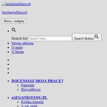
Przejdź
do
treści
bezkamuflazu.pl
Menu i widgety
Search for:
Search Button
Strona główna
O mnie
O blogu
Facebook
Twitter
Instagram
YouTube
DOCENIASZ MOJĄ PRACĘ?
Patronite
Buycoffee.to
zAFGANISTANU.PL
Krótka historia
A jak ajdik