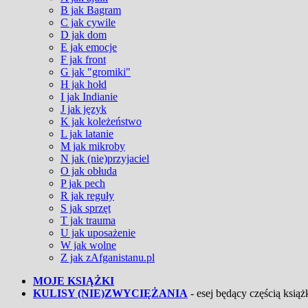
B jak Bagram
C jak cywile
D jak dom
E jak emocje
F jak front
G jak "gromiki"
H jak hołd
I jak Indianie
J jak język
K jak koleżeństwo
L jak latanie
M jak mikroby
N jak (nie)przyjaciel
O jak obłuda
P jak pech
R jak reguły
S jak sprzęt
T jak trauma
U jak uposażenie
W jak wolne
Z jak zAfganistanu.pl
MOJE KSIĄŻKI
KULISY (NIE)ZWYCIĘŻANIA
- esej będący częścią książk