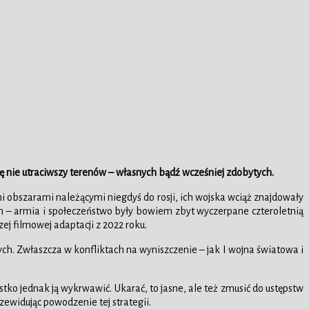
ę nie utraciwszy terenów – własnych bądź wcześniej zdobytych.
mi obszarami należącymi niegdyś do rosji, ich wojska wciąż znajdowały
zejm – armia i społeczeństwo były bowiem zbyt wyczerpane czteroletnią
zej filmowej adaptacji z 2022 roku.
ch. Zwłaszcza w konfliktach na wyniszczenie – jak I wojna światowa i
ystko jednak ją wykrwawić. Ukarać, to jasne, ale też zmusić do ustępstw
zewidując powodzenie tej strategii.