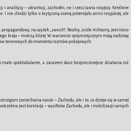
 analitycy – ukraińscy, zachodni, no i rzecz jasna rosyjscy. Kreślone
. I nie chodzi tylko o krytyczną ocenę potencjału armii rosyjskiej, ale
ropagandowy, na użytek „swoich”. Realny, ściśle militarny, jest nieco
tego kraju – mierzą bliżej. W wariancie optymistycznym mają nadzieję
h łupów terenowych do momentu rozmów pokojowych.
 mało spektakularne, a zarazem dużo bezpieczniejsze działania niż
ostrzegam zaniechania nasze – Zachodu, ale i to, co dzieje się w samej
potrzebna jest korelacja – wysiłków Zachodu, ale i mobilizacji samych