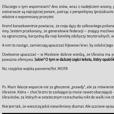
Dlaczego o tym wspominam? Ano znów, wraz z nadejściem wiosny, pojawi
scenariusze są najczęściej ponure, patrząc z perspektywy (pro)ukraińsk
właśnie o wspomniany priorytet.
Kreml konsekwentnie powtarza, że rosja dąży do całkowitego pokonania
inny. Jestem przekonany, że generałowie federacji – znający możliwo
na ograniczoną, korzystną dla rosji korektę zdobyczy terytorialnyc
A nim to nastąpi, zamierzają upuszczać Kijowowi krwi, by osłabić jego 
Dosłownie upuszczać – w Moskwie dobrze wiedzą, że Ukraina ma pro
poważna ofensywa.
Jakie? O tym w dalszej części tekstu, który opub
Nz. rosyjskie wojska pancerne/fot. MOFR
Ps. Mam Wasze wsparcie nie za głoszenie „prawdy”, ale za mówienie 
Ukrainie. Która – choć brzmi to szokująco (a może nawet oburzająco) 
Ukraińców, za których w ostatecznym rozrachunku nikt do walki nie st
Nie jest tak, że wieszczę jakiś nieunikniony dramat. Ale uczciwie opis