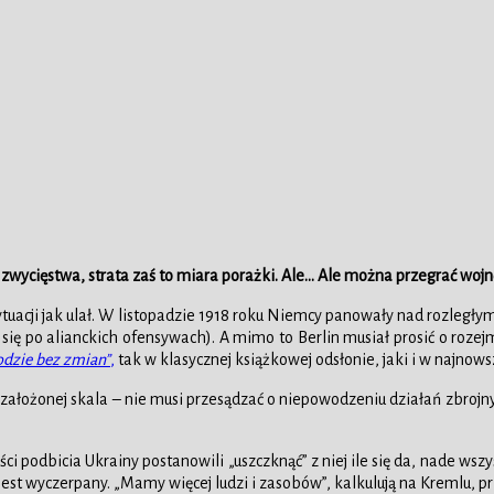
wycięstwa, strata zaś to miara porażki. Ale… Ale można przegrać wojn
sytuacji jak ulał. W listopadzie 1918 roku Niemcy panowały nad rozległy
zył się po alianckich ofensywach). A mimo to Berlin musiał prosić o ro
dzie bez zmian”
,
tak w klasycznej książkowej odsłonie, jaki i w najnows
 założonej skala – nie musi przesądzać o niepowodzeniu działań zbrojny
ci podbicia Ukrainy postanowili „uszczknąć” z niej ile się da, nade wsz
est wyczerpany. „Mamy więcej ludzi i zasobów”, kalkulują na Kremlu, pr