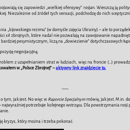
ają się zapowiedzi „wielkiej ofensywy” rosjan. Wieszczą ją politycy i
iej. Niezależnie od źródeł tych sensacji, podchodzę do nich sceptycznie
 „kijowskiego reżimu” (w domyśle zajęcia Ukrainy) – ale to porządek p
ści sił zbrojnych, które nadal nie pozwalają na zawojowanie napadnię
h, w bardziej pesymistycznym, liczą na „dowiezienie” dotychczasowyc
pozycję negocjacyjną.
blem z uzupełnianiem strat w ludziach, więc na froncie (…) prowadzi
likowałem w „Polsce Zbrojnej” –
aktywny link znajdziecie tu.
—–
o tym, jak jest. No więc w
Raporcie Specjalnym
mówię, jak jest. M.in. d
– najwyraźniej potrzebuje kolejnego wstrząsu. Dla powstrzymania rosji 
anie.
uję kryzys, który można i trzeba pokonać.