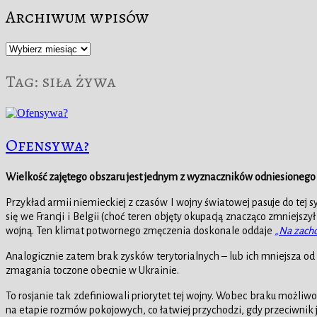
Archiwum wpisów
Archiwum
wpisów
Tag:
siła żywa
Ofensywa?
Wielkość zajętego obszaru jest jednym z wyznaczników odniesionego z
Przykład armii niemieckiej z czasów I wojny światowej pasuje do tej 
się we Francji i Belgii (choć teren objęty okupacją znacząco zmniejs
wojną. Ten klimat potwornego zmęczenia doskonale oddaje
„Na zacho
Analogicznie zatem brak zysków terytorialnych – lub ich mniejsza od
zmagania toczone obecnie w Ukrainie.
To rosjanie tak zdefiniowali priorytet tej wojny. Wobec braku możliwoś
na etapie rozmów pokojowych, co łatwiej przychodzi, gdy przeciwnik j