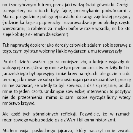
no i specyficznym filtrem, przez jaki widzą świat gówniaki. Czołgi i
transportery na ulicach były fajne, przemykanie podwórkami z
Mamą po godzinie policyjnej urastało do rangi zajebistej przygody
(rodzicielka kręciła papierochy i rozprowadzała je po okolicy, często
wieczorami; ja robiłem za miękki bufor w razie wpadki, no bo kto
zleje kobitę z 6-letnim dzieckiem?).
Tak naprawdę dopiero jako dorosły człowiek zdałem sobie sprawę z
tego, czym był stan wojenny i jakie wydarzenia mu towarzyszyły.
Po dziś dzień uważam go za mniejsze zło, a kolejne wyjazdy do
walczącej z rosją Ukrainy mnie w tym przekonaniu utwierdziły. Reżim
Jaruzelskiego był opresyjny i miał krew na rękach, ale gdzie mu do
terroru, jaki niesie ze sobą obecność rosjan jako okupantów (i proszę
mi nie zarzucać, że wtedy to byli sowieci, a dziś są rosjanie, bo dla
mnie to jeden czort). Uniknięcie sowieckiej interwencji to pozytyw
nie do przecenienia, mimo iż sami sobie wyrządziliśmy wtedy
mnóstwo krzywd.
Ale dość tych górnolotnych refleksji. Pozwólcie, że w ramach
rocznicowego wpisu podzielę się z Wami kilkoma historiami.
Miałem wuja, paskudnego jajcarza, który nauczył mnie zwrotu