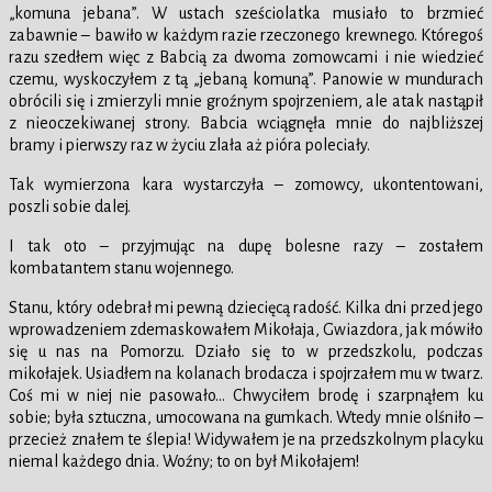
„komuna jebana”. W ustach sześciolatka musiało to brzmieć
zabawnie – bawiło w każdym razie rzeczonego krewnego. Któregoś
razu szedłem więc z Babcią za dwoma zomowcami i nie wiedzieć
czemu, wyskoczyłem z tą „jebaną komuną”. Panowie w mundurach
obrócili się i zmierzyli mnie groźnym spojrzeniem, ale atak nastąpił
z nieoczekiwanej strony. Babcia wciągnęła mnie do najbliższej
bramy i pierwszy raz w życiu zlała aż pióra poleciały.
Tak wymierzona kara wystarczyła – zomowcy, ukontentowani,
poszli sobie dalej.
I tak oto – przyjmując na dupę bolesne razy – zostałem
kombatantem stanu wojennego.
Stanu, który odebrał mi pewną dziecięcą radość. Kilka dni przed jego
wprowadzeniem zdemaskowałem Mikołaja, Gwiazdora, jak mówiło
się u nas na Pomorzu. Działo się to w przedszkolu, podczas
mikołajek. Usiadłem na kolanach brodacza i spojrzałem mu w twarz.
Coś mi w niej nie pasowało… Chwyciłem brodę i szarpnąłem ku
sobie; była sztuczna, umocowana na gumkach. Wtedy mnie olśniło –
przecież znałem te ślepia! Widywałem je na przedszkolnym placyku
niemal każdego dnia. Woźny; to on był Mikołajem!