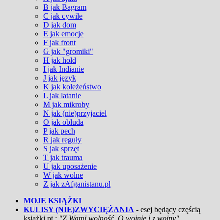
B jak Bagram
C jak cywile
D jak dom
E jak emocje
F jak front
G jak "gromiki"
H jak hołd
I jak Indianie
J jak język
K jak koleżeństwo
L jak latanie
M jak mikroby
N jak (nie)przyjaciel
O jak obłuda
P jak pech
R jak reguły
S jak sprzęt
T jak trauma
U jak uposażenie
W jak wolne
Z jak zAfganistanu.pl
MOJE KSIĄŻKI
KULISY (NIE)ZWYCIĘŻANIA
- esej będący częścią
książki pt.:
"Z Wami wolność. O wojnie i z wojny"