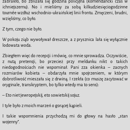
zabrakło, bo zbliżała się godzina policyjna (komendancki czas w
ichniejszemu). No i mieliśmy za sobą kilkudziesięciogodzinne
tournée wzdłuż wschodnio-ukraińskiej linii frontu. Zmęczeni, brudni,
wzięliśmy, co było.
Z tym, czego nie było.
W pokoju ziąb wywoływał dreszcze, a z prysznica lała się wyłącznie
lodowata woda.
Zbiegłem więc do recepcji i mówię, co mnie sprowadza. Oczywiście,
z nutą pretensji, bo przecież przy meldunku nikt o takich
niedogodnościach nie wspominał. Pani zza okienka – zacnych
rozmiarów kobieta – obdarzyła mnie spojrzeniem, w którym
dobrotliwość mieszała się z drwiną. I rzekła (co muszę zacytować w
oryginale, transkryptem, bo tylko wtedy ma to sens):
– Eto niet jewropejskij, eto sowietskij sojuz.
I tyle było z moich marzeń o gorącej kąpieli.
I takie wspomnienia przychodzą mi do głowy na hasło „stan
wojenny”.