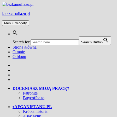
Przejdź
do
treści
bezkamuflazu.pl
Menu i widgety
Search for:
Search Button
Strona główna
O mnie
O blogu
Facebook
Twitter
Instagram
YouTube
DOCENIASZ MOJĄ PRACĘ?
Patronite
Buycoffee.to
zAFGANISTANU.PL
Krótka historia
A jak ajdik