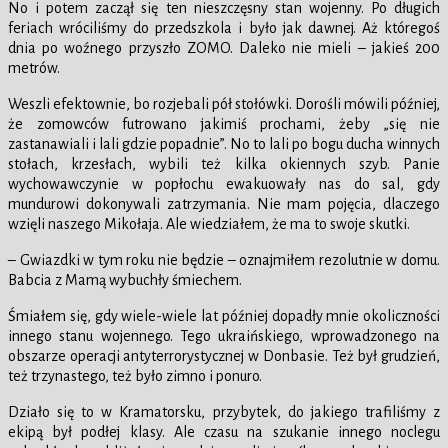
No i potem zaczął się ten nieszczęsny stan wojenny. Po długich
feriach wróciliśmy do przedszkola i było jak dawnej. Aż któregoś
dnia po woźnego przyszło ZOMO. Daleko nie mieli – jakieś 200
metrów.
Weszli efektownie, bo rozjebali pół stołówki. Dorośli mówili później,
że zomowców futrowano jakimiś prochami, żeby „się nie
zastanawiali i lali gdzie popadnie”. No to lali po bogu ducha winnych
stołach, krzesłach, wybili też kilka okiennych szyb. Panie
wychowawczynie w popłochu ewakuowały nas do sal, gdy
mundurowi dokonywali zatrzymania. Nie mam pojęcia, dlaczego
wzięli naszego Mikołaja. Ale wiedziałem, że ma to swoje skutki.
– Gwiazdki w tym roku nie będzie – oznajmiłem rezolutnie w domu.
Babcia z Mamą wybuchły śmiechem.
Śmiałem się, gdy wiele-wiele lat później dopadły mnie okoliczności
innego stanu wojennego. Tego ukraińskiego, wprowadzonego na
obszarze operacji antyterrorystycznej w Donbasie. Też był grudzień,
też trzynastego, też było zimno i ponuro.
Działo się to w Kramatorsku, przybytek, do jakiego trafiliśmy z
ekipą był podłej klasy. Ale czasu na szukanie innego noclegu