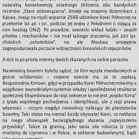
naturalną konsekwencję ostatniego zbliżenia obu bandyckich
reżimów. „Stare zobowiązania”, śmieje się znajomy dziennikarz z
Kijowa, mając na myśli wsparcie ZSRR udzielone Korei Północnej na
przełomie lat 40. i 50., podczas jej wojny z Południem (i stojącą za
nim koalicją ONZ). Po prawdzie, sowiecki wkład ludzki – zespół
pilotów i mechaników – nie miał takiego znaczenia, jak 200 tys.
chińskich „ochotników”, no ale Moskwa umiejętnie
zagospodarowała poczucie wdzięczności koreańskich sojuszników.
A dziś to po prostu interesy dwóch skazanych na siebie pariasów.
Naiwnością bowiem byłoby sądzić, że Kim wysyła mundurowych w
geście solidarności – rosjanie sowicie mu za to zapłacą.
Bezpośrednio Kimowi, gdyż w przypadku Korei Północnej mówimy o
wyjątkowo zwyrodniałym systemie władzy i upośledzonej strukturze
społecznej. Ekspediowani do rosji żołnierze to nie jest „wojsko Kima”
z tytułu wspólnego pochodzenia i identyfikacji, ale z racji prawa
własności – niczym niegdyś niewolnicy należący do plantatorów
bawełny. Taki status ma niemal każdy obywatel Korei, co nakłania
na niego obowiązek bezwzględnego służenia „najwyższemu
przywódcy”. Także za granicą, jako tania siła robocza (z czym
mieliśmy do czynienia i w Polsce, w sektorze budowlanym), bądź