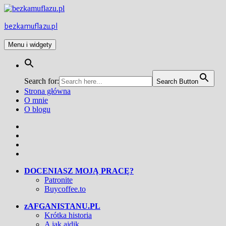
Przejdź
do
treści
bezkamuflazu.pl
Menu i widgety
Search for:
Search Button
Strona główna
O mnie
O blogu
Facebook
Twitter
Instagram
YouTube
DOCENIASZ MOJĄ PRACĘ?
Patronite
Buycoffee.to
zAFGANISTANU.PL
Krótka historia
A jak ajdik