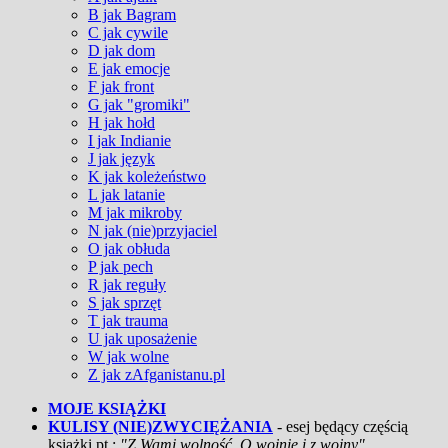
B jak Bagram
C jak cywile
D jak dom
E jak emocje
F jak front
G jak "gromiki"
H jak hołd
I jak Indianie
J jak język
K jak koleżeństwo
L jak latanie
M jak mikroby
N jak (nie)przyjaciel
O jak obłuda
P jak pech
R jak reguły
S jak sprzęt
T jak trauma
U jak uposażenie
W jak wolne
Z jak zAfganistanu.pl
MOJE KSIĄŻKI
KULISY (NIE)ZWYCIĘŻANIA
- esej będący częścią
książki pt.:
"Z Wami wolność. O wojnie i z wojny"