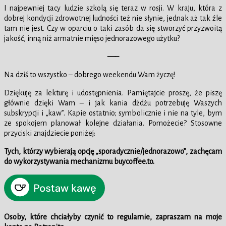
I najpewniej tacy ludzie szkolą się teraz w rosji. W kraju, która z
dobrej kondycji zdrowotnej ludności też nie słynie, jednak aż tak źle
tam nie jest. Czy w oparciu o taki zasób da się stworzyć przyzwoitą
jakość, inną niż armatnie mięso jednorazowego użytku?
—–
Na dziś to wszystko – dobrego weekendu Wam życzę!
Dziękuję za lekturę i udostępnienia. Pamiętajcie proszę, że piszę
głównie dzięki Wam – i jak kania dżdżu potrzebuję Waszych
subskrypcji i „kaw”. Kapie ostatnio; symbolicznie i nie na tyle, bym
ze spokojem planował kolejne działania. Pomożecie? Stosowne
przyciski znajdziecie poniżej:
Tych, którzy wybierają opcję „sporadycznie/jednorazowo”, zachęcam
do wykorzystywania mechanizmu buycoffee.to.
Osoby, które chciałyby czynić to regularnie, zapraszam na moje