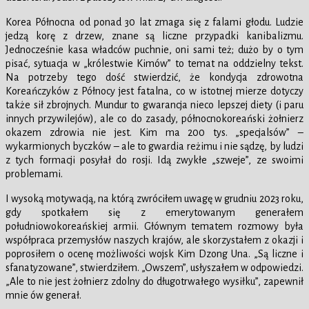
Korea Północna od ponad 30 lat zmaga się z falami głodu. Ludzie
jedzą korę z drzew, znane są liczne przypadki kanibalizmu.
Jednocześnie kasa władców puchnie, oni sami też; dużo by o tym
pisać, sytuacja w „królestwie Kimów” to temat na oddzielny tekst.
Na potrzeby tego dość stwierdzić, że kondycja zdrowotna
Koreańczyków z Północy jest fatalna, co w istotnej mierze dotyczy
także sił zbrojnych. Mundur to gwarancja nieco lepszej diety (i paru
innych przywilejów), ale co do zasady, północnokoreański żołnierz
okazem zdrowia nie jest. Kim ma 200 tys. „specjalsów” –
wykarmionych byczków – ale to gwardia reżimu i nie sądzę, by ludzi
z tych formacji posyłał do rosji. Idą zwykłe „szweje”, ze swoimi
problemami.
I wysoką motywacją, na którą zwróciłem uwagę w grudniu 2023 roku,
gdy spotkałem się z emerytowanym generałem
południowokoreańskiej armii. Głównym tematem rozmowy była
współpraca przemysłów naszych krajów, ale skorzystałem z okazji i
poprosiłem o ocenę możliwości wojsk Kim Dzong Una. „Są liczne i
sfanatyzowane”, stwierdziłem. „Owszem”, usłyszałem w odpowiedzi.
„Ale to nie jest żołnierz zdolny do długotrwałego wysiłku”, zapewnił
mnie ów generał.