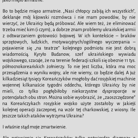
jako mięso armatnie.
Bo to będzie mięso armatnie. „Nasi chłopcy zabiją ich wszystkich”,
deklaruje mój kijowski rozmówca i nie mam powodów, by nie
wierzyć, że Ukraińcy będą próbować. Ale wiem też, że eliminować
trzeba mieć kim (i czym), a dobrze znam problemy ukraińskiej armii
z odtwarzaniem gotowości bojowej. W ich kontekście – braków
sprzętowych, ludzkich, motywacyjnych/ogólnego wyczerpania –
pojawienie się „na teatrze” kolejnego podmiotu nie jest dobrą
wiadomością. Kyryło Budanow, szef ukraińskiego wywiadu
wojskowego, szacuje, że na terenie federacji szkoli się obecnie 11 tys.
północnokoreańskich żołnierzy. To nie jest liczba, która ma moc
przesądzenia o wyniku wojny, ale nie wiemy, co będzie dalej. A już
kilkadziesiąt tysięcy Koreańczyków mogłoby dać rosyjskiej machinie
wojennej kilkanaście tygodni oddechu, którego Ukraińcy by nie
mieli, co tylko pogłębiłoby niekorzystne dysproporcje w
potencjałach obu stron. Można sobie wyobrazić, że „zaoszczędzone”
na Koreańczykach rosyjskie wojsko użyte zostałoby w jakiejś
kolejnej operacji zaczepnej, na wzór tej charkowskiej, z wiosny. Ile
jeszcze takich ataków wytrzyma Ukraina?
I właśnie stąd moje zmartwienie.