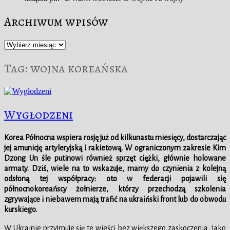
Archiwum wpisów
Archiwum
wpisów
Tag:
wojna koreańska
Wygłodzeni
Korea Północna wspiera rosję już od kilkunastu miesięcy, dostarczając
jej amunicję artyleryjską i rakietową. W ograniczonym zakresie Kim
Dzong Un śle putinowi również sprzęt ciężki, głównie holowane
armaty. Dziś, wiele na to wskazuje, mamy do czynienia z kolejną
odsłoną tej współpracy: oto w federacji pojawili się
północnokoreańscy żołnierze, którzy przechodzą szkolenia
zgrywające i niebawem mają trafić na ukraiński front lub do obwodu
kurskiego.
W Ukrainie przyjmuje się te wieści bez większego zaskoczenia, jako