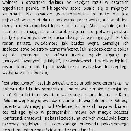
wolności i otwartości dyskusji. W każdym razie w ostatnich
tygodniach pośród mil-blogerów sporo pisało się o mięsnych
szturmach. Na zasadzie „wicie-rozumicie, to może nie jest
najszczęśliwsza metoda na pokonanie przeciwnika, ale w obliczu
różnych niedoskonałości lepszej nie mamy”. Mają czy nie (moim
zdaniem nie mają), idzie tu o próbę racjonalizacji potwornych strat;
na tyle potwornych, że tej racjonalizacji już wymagających. Pośród
rosjan narasta świadomość, jak bardzo wojna demoluje ich
społeczeństwo od strony demograficznej. Jak niebezpiecznie zbliża
się do momentu, w którym trzeba będzie sięgnąć po
„uprzywilejowanych”: „białych”, prawosławnych i wielkomiejskich
rosjan, których dotąd putinowski reżim oszczędzał. Inaczej tego
wytłumaczyć nie potrafię.
Jest więc „tonący”, jest i „brzytwa”, tyle że ta północnokoreańska – w
dobrym dla Ukrainy scenariuszu – na niewiele może się rosjanom
zdać. Kilka lat temu światem wstrząsnęła relacja lekarza z Korei
Południowej, który opowiadał o stanie zdrowia żołnierza z Północy,
dezertera. „W mojej ponad 20-letniej karierze chirurga widziałem
coś takiego tylko w podręczniku”, mówił ów medyk podczas
konferencji prasowej. I pokazał zdjęcia, na których widać było liczne
pasożyty wydobyte z uszkodzonego przewodu pokarmowego
dezertera. Jeden z pasożytów miał 27 cm długości.