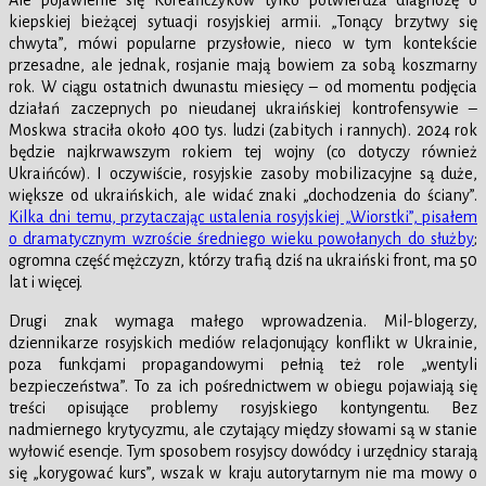
Ale pojawienie się Koreańczyków tylko potwierdza diagnozę o
kiepskiej bieżącej sytuacji rosyjskiej armii. „Tonący brzytwy się
chwyta”, mówi popularne przysłowie, nieco w tym kontekście
przesadne, ale jednak, rosjanie mają bowiem za sobą koszmarny
rok. W ciągu ostatnich dwunastu miesięcy – od momentu podjęcia
działań zaczepnych po nieudanej ukraińskiej kontrofensywie –
Moskwa straciła około 400 tys. ludzi (zabitych i rannych). 2024 rok
będzie najkrwawszym rokiem tej wojny (co dotyczy również
Ukraińców). I oczywiście, rosyjskie zasoby mobilizacyjne są duże,
większe od ukraińskich, ale widać znaki „dochodzenia do ściany”.
Kilka dni temu, przytaczając ustalenia rosyjskiej „Wiorstki”, pisałem
o dramatycznym wzroście średniego wieku powołanych do służby
;
ogromna część mężczyzn, którzy trafią dziś na ukraiński front, ma 50
lat i więcej.
Drugi znak wymaga małego wprowadzenia. Mil-blogerzy,
dziennikarze rosyjskich mediów relacjonujący konflikt w Ukrainie,
poza funkcjami propagandowymi pełnią też role „wentyli
bezpieczeństwa”. To za ich pośrednictwem w obiegu pojawiają się
treści opisujące problemy rosyjskiego kontyngentu. Bez
nadmiernego krytycyzmu, ale czytający między słowami są w stanie
wyłowić esencje. Tym sposobem rosyjscy dowódcy i urzędnicy starają
się „korygować kurs”, wszak w kraju autorytarnym nie ma mowy o