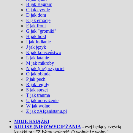
B jak Bagram
C jak cywile
D jak dom
E jak emocje
F jak front
G jak "gromiki"
H jak hołd
I jak Indianie
J jak język
K jak koleżeństwo
L jak latanie
M jak mikroby
N jak (nie)przyjaciel
O jak obłuda
P jak pech
R jak reguły
S jak sprzęt
T jak trauma
U jak uposażenie
W jak wolne
Z jak zAfganistanu.pl
MOJE KSIĄŻKI
KULISY (NIE)ZWYCIĘŻANIA
- esej będący częścią
książki pt.:
"Z Wami wolność. O wojnie i z wojny"