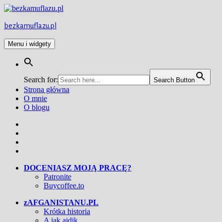
Przejdź
do
treści
bezkamuflazu.pl
Menu i widgety
Search for:
Search Button
Strona główna
O mnie
O blogu
Facebook
Twitter
Instagram
YouTube
DOCENIASZ MOJĄ PRACĘ?
Patronite
Buycoffee.to
zAFGANISTANU.PL
Krótka historia
A jak ajdik