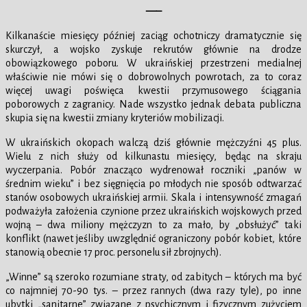
—–
Kilkanaście miesięcy później zaciąg ochotniczy dramatycznie się
skurczył, a wojsko zyskuje rekrutów głównie na drodze
obowiązkowego poboru. W ukraińskiej przestrzeni medialnej
właściwie nie mówi się o dobrowolnych powrotach, za to coraz
więcej uwagi poświęca kwestii przymusowego ściągania
poborowych z zagranicy. Nade wszystko jednak debata publiczna
skupia się na kwestii zmiany kryteriów mobilizacji.
W ukraińskich okopach walczą dziś głównie mężczyźni 45 plus.
Wielu z nich służy od kilkunastu miesięcy, będąc na skraju
wyczerpania. Pobór znacząco wydrenował roczniki „panów w
średnim wieku” i bez sięgnięcia po młodych nie sposób odtwarzać
stanów osobowych ukraińskiej armii. Skala i intensywność zmagań
podważyła założenia czynione przez ukraińskich wojskowych przed
wojną – dwa miliony mężczyzn to za mało, by „obsłużyć” taki
konflikt (nawet jeśliby uwzględnić ograniczony pobór kobiet, które
stanowią obecnie 17 proc. personelu sił zbrojnych).
„Winne” są szeroko rozumiane straty, od zabitych – których ma być
co najmniej 70-90 tys. – przez rannych (dwa razy tyle), po inne
ubytki „sanitarne” związane z psychicznym i fizycznym zużyciem