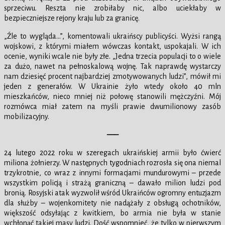
sprzeciwu. Reszta nie zrobiłaby nic, albo uciekłaby w
bezpieczniejsze rejony kraju lub za granicę.
„Źle to wygląda…”, komentowali ukraińscy publicyści. Wyżsi rangą
wojskowi, z którymi miałem wówczas kontakt, uspokajali. W ich
ocenie, wyniki wcale nie były złe. „Jedna trzecia populacji to o wiele
za dużo, nawet na pełnoskalową wojnę. Tak naprawdę wystarczy
nam dziesięć procent najbardziej zmotywowanych ludzi”, mówił mi
jeden z generałów. W Ukrainie żyło wtedy około 40 mln
mieszkańców, nieco mniej niż połowę stanowili mężczyźni. Mój
rozmówca miał zatem na myśli prawie dwumilionowy zasób
mobilizacyjny.
—–
24 lutego 2022 roku w szeregach ukraińskiej armii było ćwierć
miliona żołnierzy. W następnych tygodniach rozrosła się ona niemal
trzykrotnie, co wraz z innymi formacjami mundurowymi – przede
wszystkim policją i strażą graniczną – dawało milion ludzi pod
bronią. Rosyjski atak wyzwolił wśród Ukraińców ogromny entuzjazm
dla służby – wojenkomitety nie nadążały z obsługą ochotników,
większość odsyłając z kwitkiem, bo armia nie była w stanie
wchłonąć takiej masy ludzi. Dość wspomnieć, że tylko w pierwszym