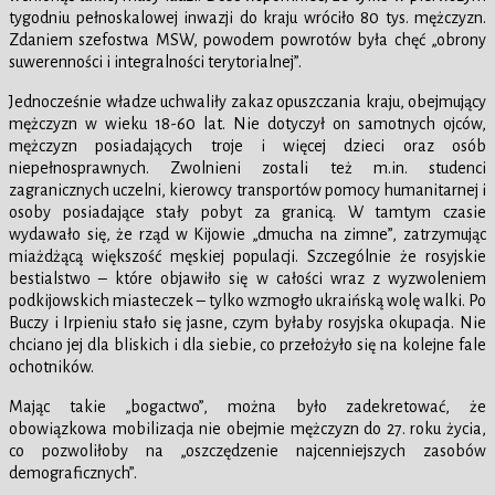
tygodniu pełnoskalowej inwazji do kraju wróciło 80 tys. mężczyzn.
Zdaniem szefostwa MSW, powodem powrotów była chęć „obrony
suwerenności i integralności terytorialnej”.
Jednocześnie władze uchwaliły zakaz opuszczania kraju, obejmujący
mężczyzn w wieku 18-60 lat. Nie dotyczył on samotnych ojców,
mężczyzn posiadających troje i więcej dzieci oraz osób
niepełnosprawnych. Zwolnieni zostali też m.in. studenci
zagranicznych uczelni, kierowcy transportów pomocy humanitarnej i
osoby posiadające stały pobyt za granicą. W tamtym czasie
wydawało się, że rząd w Kijowie „dmucha na zimne”, zatrzymując
miażdżącą większość męskiej populacji. Szczególnie że rosyjskie
bestialstwo – które objawiło się w całości wraz z wyzwoleniem
podkijowskich miasteczek – tylko wzmogło ukraińską wolę walki. Po
Buczy i Irpieniu stało się jasne, czym byłaby rosyjska okupacja. Nie
chciano jej dla bliskich i dla siebie, co przełożyło się na kolejne fale
ochotników.
Mając takie „bogactwo”, można było zadekretować, że
obowiązkowa mobilizacja nie obejmie mężczyzn do 27. roku życia,
co pozwoliłoby na „oszczędzenie najcenniejszych zasobów
demograficznych”.