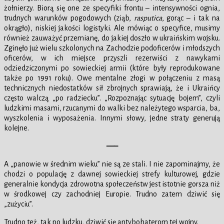
żołnierzy. Biorą się one ze specyfiki frontu – intensywności ognia,
trudnych warunków pogodowych (ziąb,
rasputica
, gorąc – i tak na
okrągło), niskiej jakości logistyki. Ale mówiąc o specyfice, musimy
również zauważyć przemianę, do jakiej doszło w ukraińskim wojsku.
Zginęło już wielu szkolonych na Zachodzie podoficerów i młodszych
oficerów, w ich miejsce przyszli rezerwiści z nawykami
odziedziczonymi po sowieckiej armii (które były reprodukowane
także po 1991 roku). Owe mentalne złogi w połączeniu z masą
technicznych niedostatków sił zbrojnych sprawiają, że i Ukraińcy
często walczą „po radziecku”. „Rozpoznając sytuację bojem”, czyli
ludzkimi masami, rzucanymi do walki bez należytego wsparcia, ba,
wyszkolenia i wyposażenia. Innymi słowy, jedne straty generują
kolejne.
—–
A „panowie w średnim wieku” nie są ze stali. I nie zapominajmy, że
chodzi o populację z dawnej sowieckiej strefy kulturowej, gdzie
generalnie kondycja zdrowotna społeczeństw jest istotnie gorsza niż
w środkowej czy zachodniej Europie. Trudno zatem dziwić się
„zużyciu”.
Trudno też, tak po ludzku, dziwić się antybohaterom tej wojny.