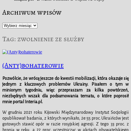
Archiwum wpisów
Archiwum
wpisów
Tag:
zwolnienie ze służby
(Anty)bohaterowie
Pozwólcie, że wrócę jeszcze do kwestii mobilizacji, która okazuje się
jednym z kluczowych problemów Ukrainy. Pisałem o tym w
minionym tygodniu, więc przepraszam za kilka powtórzeń,
niezbędnych wszak dla podsumowania tematu, o które poprosił
mnie portal Interia.pl.
W grudniu 2021 roku Kijowski Międzynarodowy Instytut Socjologii
opublikował badania, z których wynikało, że 55 proc. Ukraińców jest
gotowych stawić opór w razie rosyjskiej agresji. Z tego 33 proc. z
bronią w ręku, a 22 proc. uczestnicząc w akcjach obywatelskiego