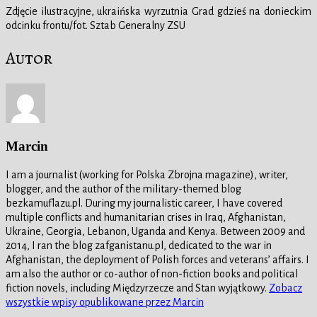
Zdjęcie ilustracyjne, ukraińska wyrzutnia Grad gdzieś na donieckim
odcinku frontu/fot. Sztab Generalny ZSU
Autor
Marcin
I am a journalist (working for Polska Zbrojna magazine), writer,
blogger, and the author of the military-themed blog
bezkamuflazu.pl. During my journalistic career, I have covered
multiple conflicts and humanitarian crises in Iraq, Afghanistan,
Ukraine, Georgia, Lebanon, Uganda and Kenya. Between 2009 and
2014, I ran the blog zafganistanu.pl, dedicated to the war in
Afghanistan, the deployment of Polish forces and veterans’ affairs. I
am also the author or co-author of non-fiction books and political
fiction novels, including Międzyrzecze and Stan wyjątkowy.
Zobacz
wszystkie wpisy opublikowane przez Marcin