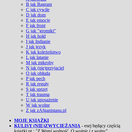
B jak Bagram
C jak cywile
D jak dom
E jak emocje
F jak front
G jak "gromiki"
H jak hołd
I jak Indianie
J jak język
K jak koleżeństwo
L jak latanie
M jak mikroby
N jak (nie)przyjaciel
O jak obłuda
P jak pech
R jak reguły
S jak sprzęt
T jak trauma
U jak uposażenie
W jak wolne
Z jak zAfganistanu.pl
MOJE KSIĄŻKI
KULISY (NIE)ZWYCIĘŻANIA
- esej będący częścią
książki pt.:
"Z Wami wolność. O wojnie i z wojny"