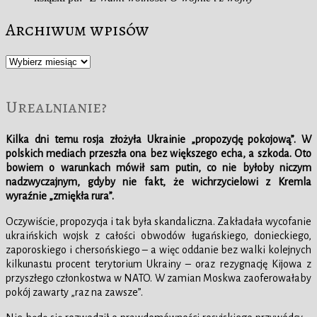
Archiwum wpisów
Archiwum
wpisów
Urealnianie?
Kilka dni temu rosja złożyła Ukrainie „propozycję pokojową”. W
polskich mediach przeszła ona bez większego echa, a szkoda. Oto
bowiem o warunkach mówił sam putin, co nie byłoby niczym
nadzwyczajnym, gdyby nie fakt, że wichrzycielowi z Kremla
wyraźnie „zmiękła rura”.
Oczywiście, propozycja i tak była skandaliczna. Zakładała wycofanie
ukraińskich wojsk z całości obwodów ługańskiego, donieckiego,
zaporoskiego i chersońskiego – a więc oddanie bez walki kolejnych
kilkunastu procent terytorium Ukrainy – oraz rezygnację Kijowa z
przyszłego członkostwa w NATO. W zamian Moskwa zaoferowałaby
pokój zawarty „raz na zawsze”.