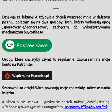
—–
Dziękuję za lekturę! A gdybyście chcieli wesprzeć mnie w dalszym
pisaniu, polecam się na dwa sposoby. Tych, którzy wybierają opcję
„sporadycznie/jednorazowo”, zachęcam do wykorzystywania
mechanizmu buycoffee.to.
Osoby, które chciałyby czynić to regularnie, zapraszam na moje
konto na Patronite:
Szanowni, to dzięki Wam powstają moje materiały,
także ostatnia
książka
.
A skoro o niej mowa – gdybyście chcieli nabyć
„Zabić Ukrainę.
Alfabet rosyjskiej agresji”
z autografem,
wystarczy kliknąć w ten link
.