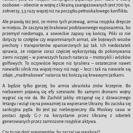
osobowe – obecnie w wojnę z Ukrainą zaangażowanych jest 700 tys.
żołnierzy, 3,5 razy więcej niż na początku pełnoskalowego konfliktu.
Ale prawdą też jest, że mimo tych przewag, armia rosyjska drepcze
w miejscu. Że zaczyna jej brakować podstawowego wyposażenia, bo
przemysł niedomaga, a sowieckie zapasy się kończą. Póki co nie
dotyczy to czołgów czy wspomnianych armat, ale bojowych wozów
piechoty i transporterów opancerzonych już tak. Ich niedostatek
sprawia, że rosjanie coraz częściej wykorzystują do pokonywania
ziemi niczyjej – w pierwszych fazach natarcia – motocykli i wózków
golfowych. To oczywiście lepsze niż tyraliera – ostatecznie nawet
niewielki silnik ma więcej mocy niż nogi – lecz i tak na niewiele się
zdaje; „madmaksowe” natarcia też kończą się krwawymi jatkami.
A będzie tylko gorzej, bo armia ukraińska znów krzepnie. Bo
niebawem pojawią się efy szesnaste. Bo samymi dronami wojny
wygrać się nie da. Bo Zachód jakby otrząsnął się z dziwacznego
letargu i wziął się na poważniej za wspieranie Ukrainy. Bo zaciska się
sankcyjna pętla. Bo jest już niebezpieczny dla Moskwy casus w
postaci zgody G-7 na korzystanie przez Ukrainę z odsetek
generowanych przez zamrożone rosyjskie aktywa.
Czy to nie dość argumentów, by zacząć się urealniać?