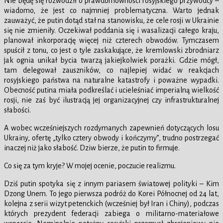
Nie będę się rozwodził o prawdomówności rosyjskiego przywódcy –
wiadomo, że jest co najmniej problematyczna. Warto jednak
zauważyć, że putin dotąd stał na stanowisku, że cele rosji w Ukrainie
się nie zmieniły. Oczekiwał poddania się i wasalizacji całego kraju,
planował inkorporację więcej niż czterech obwodów. Tymczasem
spuścił z tonu, co jest o tyle zaskakujące, że kremlowski zbrodniarz
jak ognia unikał bycia twarzą jakiejkolwiek porażki. Gdzie mógł,
tam delegował zauszników, co najlepiej widać w reakcjach
rosyjskiego państwa na naturalne katastrofy i poważne wypadki.
Obecność putina miała podkreślać i ucieleśniać imperialną wielkość
rosji, nie zaś być ilustracją jej organizacyjnej czy infrastrukturalnej
słabości.
A wobec wcześniejszych rozdymanych zapewnień dotyczących losu
Ukrainy, ofertę „tylko cztery obwody i kończymy”, trudno postrzegać
inaczej niż jako słabość. Dziw bierze, że putin to firmuje.
Co się za tym kryje? W mojej ocenie, poczucie realizmu.
Dziś putin spotyka się z innym pariasem światowej polityki – Kim
Dzong Unem. To jego pierwsza podróż do Korei Północnej od 24 lat,
kolejna z serii wizyt petenckich (wcześniej był Iran i Chiny), podczas
których prezydent federacji zabiega o militarno-materiałowe