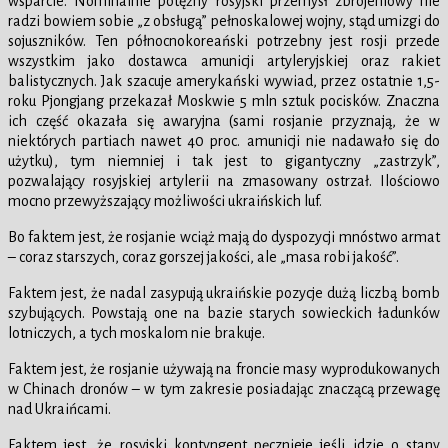
wsparcie. Nominalnie potężny rosyjski przemysł zbrojeniowy nie
radzi bowiem sobie „z obsługą” pełnoskalowej wojny, stąd umizgi do
sojuszników. Ten północnokoreański potrzebny jest rosji przede
wszystkim jako dostawca amunicji artyleryjskiej oraz rakiet
balistycznych. Jak szacuje amerykański wywiad, przez ostatnie 1,5-
roku Pjongjang przekazał Moskwie 5 mln sztuk pocisków. Znaczna
ich część okazała się awaryjna (sami rosjanie przyznają, że w
niektórych partiach nawet 40 proc. amunicji nie nadawało się do
użytku), tym niemniej i tak jest to gigantyczny „zastrzyk”,
pozwalający rosyjskiej artylerii na zmasowany ostrzał. Ilościowo
mocno przewyższający możliwości ukraińskich luf.
Bo faktem jest, że rosjanie wciąż mają do dyspozycji mnóstwo armat
– coraz starszych, coraz gorszej jakości, ale „masa robi jakość”.
Faktem jest, że nadal zasypują ukraińskie pozycje dużą liczbą bomb
szybujących. Powstają one na bazie starych sowieckich ładunków
lotniczych, a tych moskalom nie brakuje.
Faktem jest, że rosjanie używają na froncie masy wyprodukowanych
w Chinach dronów – w tym zakresie posiadając znaczącą przewagę
nad Ukraińcami.
Faktem jest, że rosyjski kontyngent pęcznieje jeśli idzie o stany