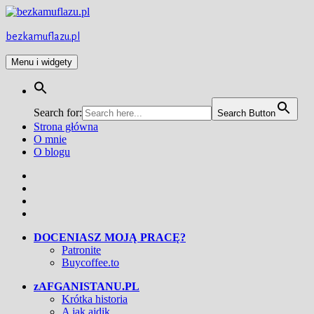
Przejdź
do
treści
bezkamuflazu.pl
Menu i widgety
Search for:
Search Button
Strona główna
O mnie
O blogu
Facebook
Twitter
Instagram
YouTube
DOCENIASZ MOJĄ PRACĘ?
Patronite
Buycoffee.to
zAFGANISTANU.PL
Krótka historia
A jak ajdik