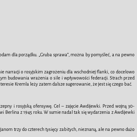
 dodam dla porządku. „Gruba sprawa”, można by pomyśleć, a na pewno
e narracji o rosyjskim zagrożeniu dla wschodniej flanki, co docelowo
szym budowania wrażenia o sile i wpływowości federacji. Strach przed
interesie Kremla leży zatem dalsze sugerowanie, że jest się czego bać.
epny i rosyjską ofensywę. Cel – zajęcie Awdijewki. Przed wojną 30-
owi Berlina z 1945 roku. W sumie nadal tak się wydarzenia z Awdijewki
sjanom trzy do czterech tysięcy zabitych, nieznaną, ale na pewno dużo