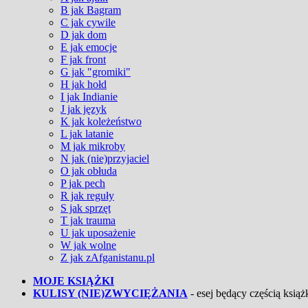
B jak Bagram
C jak cywile
D jak dom
E jak emocje
F jak front
G jak "gromiki"
H jak hołd
I jak Indianie
J jak język
K jak koleżeństwo
L jak latanie
M jak mikroby
N jak (nie)przyjaciel
O jak obłuda
P jak pech
R jak reguły
S jak sprzęt
T jak trauma
U jak uposażenie
W jak wolne
Z jak zAfganistanu.pl
MOJE KSIĄŻKI
KULISY (NIE)ZWYCIĘŻANIA
- esej będący częścią książk