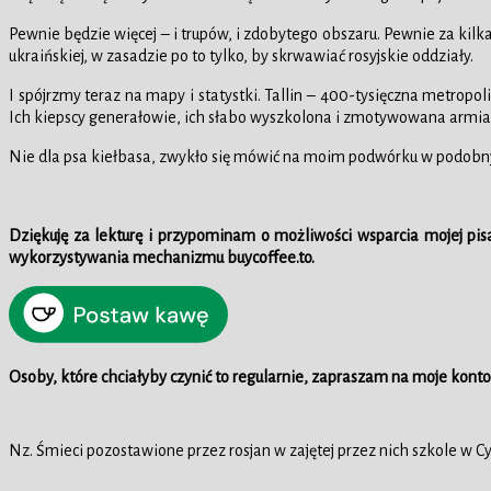
Pewnie będzie więcej – i trupów, i zdobytego obszaru. Pewnie za kil
ukraińskiej, w zasadzie po to tylko, by skrwawiać rosyjskie oddziały.
I spójrzmy teraz na mapy i statystki. Tallin – 400-tysięczna metropo
Ich kiepscy generałowie, ich słabo wyszkolona i zmotywowana armia
Nie dla psa kiełbasa, zwykło się mówić na moim podwórku w podobny
Dziękuję za lekturę i przypominam o możliwości wsparcia mojej pis
wykorzystywania mechanizmu buycoffee.to.
Osoby, które chciałyby czynić to regularnie, zapraszam na moje konto
Nz. Śmieci pozostawione przez rosjan w zajętej przez nich szkole w