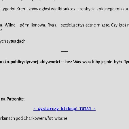
ka tygodni Kreml znów ogłosi wielki sukces – zdobycie kolejnego miast
lia, Wilno – półmilionowa, Ryga – sześciusettysięczne miasto. Czy ktoś 
?
ch sytuacjach.
—–
arsko-publicystycznej aktywności – bez Was wszak by jej nie było. Ty
 na Patronite:
- wystarczy kliknąć TUTAJ -
 Cyrkunach pod Charkowem/fot. własne