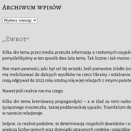
Archiwum wpisów
Archiwum
wpisów
„Zwrot”
Kilka dni temu przez media przeszła informacja o rzekomych rosyjs
pomyślelibyśmy w ten sposób dwa lata temu. Tak licznie i tak mocno 
Nie mam pewności, jaki był cel tej wrzutki. Jeśli pierwotne źródło 
ma mobilizować do dalszych wysiłków na rzecz Ukrainy i osłabiania r
rosją odgrywał do 2022 roku istotną rolę w jej relacjach z innymi pańs
Nawet jeśli realnie nie ma czego.
Kilka dni temu kremlowscy propagandyści – a w ślad za nimi ruskof
tysìęcznego miasteczka, takiej poddonieckiej sypialni. Triumfalizm d
w rusnecie relacjonuje.
Jedyne, co realnie podobne, to determinacja rosyjskich dowódców i ic
większą liczbę rannych oraz dziesiątki utraconych czołgów i pojazdów