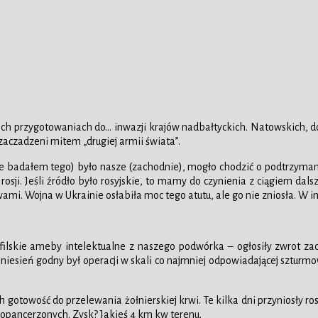
kich przygotowaniach do… inwazji krajów nadbałtyckich. Natowskich,
zaczadzeni mitem „drugiej armii świata”.
(nie badałem tego) było nasze (zachodnie), mogło chodzić o podtrzymani
osji. Jeśli źródło było rosyjskie, to mamy do czynienia z ciągiem dal
twami. Wojna w Ukrainie osłabiła moc tego atutu, ale go nie zniosła. W 
ilskie ameby intelektualne z naszego podwórka – ogłosiły zwrot zacz
oniesień godny był operacji w skali co najmniej odpowiadającej szturm
h gotowość do przelewania żołnierskiej krwi. Te kilka dni przyniosły ro
 opancerzonych. Zysk? Jakieś 4 km kw terenu.