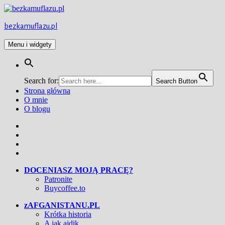
Przejdź
do
treści
bezkamuflazu.pl
Menu i widgety
Search for:
Search Button
Strona główna
O mnie
O blogu
Facebook
Twitter
Instagram
YouTube
DOCENIASZ MOJĄ PRACĘ?
Patronite
Buycoffee.to
zAFGANISTANU.PL
Krótka historia
A jak ajdik