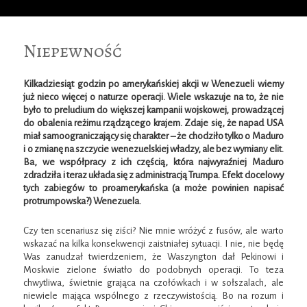
Niepewność
Kilkadziesiąt godzin po amerykańskiej akcji w Wenezueli wiemy
już nieco więcej o naturze operacji. Wiele wskazuje na to, że nie
było to preludium do większej kampanii wojskowej, prowadzącej
do obalenia reżimu rządzącego krajem. Zdaje się, że napad USA
miał samoograniczający się charakter – że chodziło tylko o Maduro
i o zmianę na szczycie wenezuelskiej władzy, ale bez wymiany elit.
Ba, we współpracy z ich częścią, która najwyraźniej Maduro
zdradziła i teraz układa się z administracją Trumpa. Efekt docelowy
tych zabiegów to proamerykańska (a może powinien napisać
protrumpowska?) Wenezuela.
Czy ten scenariusz się ziści? Nie mnie wróżyć z fusów, ale warto
wskazać na kilka konsekwencji zaistniałej sytuacji. I nie, nie będę
Was zanudzał twierdzeniem, że Waszyngton dał Pekinowi i
Moskwie zielone światło do podobnych operacji. To teza
chwytliwa, świetnie grająca na czołówkach i w sołszalach, ale
niewiele mająca wspólnego z rzeczywistością. Bo na rozum i