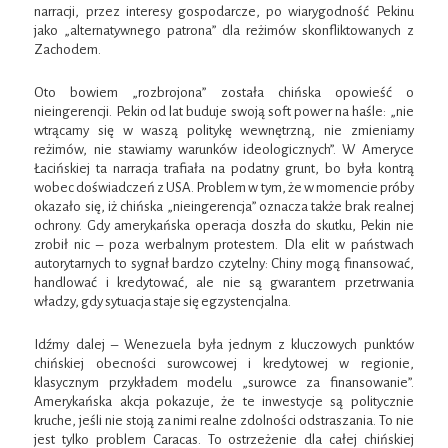
narracji, przez interesy gospodarcze, po wiarygodność Pekinu
jako „alternatywnego patrona” dla reżimów skonfliktowanych z
Zachodem.
Oto bowiem „rozbrojona” została chińska opowieść o
nieingerencji. Pekin od lat buduje swoją soft power na haśle: „nie
wtrącamy się w waszą politykę wewnętrzną, nie zmieniamy
reżimów, nie stawiamy warunków ideologicznych”. W Ameryce
Łacińskiej ta narracja trafiała na podatny grunt, bo była kontrą
wobec doświadczeń z USA. Problem w tym, że w momencie próby
okazało się, iż chińska „nieingerencja” oznacza także brak realnej
ochrony. Gdy amerykańska operacja doszła do skutku, Pekin nie
zrobił nic – poza werbalnym protestem. Dla elit w państwach
autorytarnych to sygnał bardzo czytelny: Chiny mogą finansować,
handlować i kredytować, ale nie są gwarantem przetrwania
władzy, gdy sytuacja staje się egzystencjalna.
Idźmy dalej – Wenezuela była jednym z kluczowych punktów
chińskiej obecności surowcowej i kredytowej w regionie,
klasycznym przykładem modelu „surowce za finansowanie”.
Amerykańska akcja pokazuje, że te inwestycje są politycznie
kruche, jeśli nie stoją za nimi realne zdolności odstraszania. To nie
jest tylko problem Caracas. To ostrzeżenie dla całej chińskiej