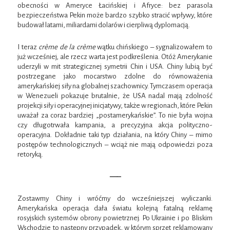
obecności w Ameryce Łacińskiej i Afryce: bez parasola
bezpieczeństwa Pekin może bardzo szybko stracić wpływy, które
budował latami, miliardami dolarów i cierpliwą dyplomacją.
I teraz
crème de la crème
wątku chińskiego – sygnalizowałem to
już wcześniej, ale rzecz warta jest podkreślenia. Otóż Amerykanie
uderzyli w mit strategicznej symetrii Chin i USA. Chiny lubią być
postrzegane jako mocarstwo zdolne do równoważenia
amerykańskiej siły na globalnej szachownicy. Tymczasem operacja
w Wenezueli pokazuje brutalnie, że USA nadal mają zdolność
projekcji siły i operacyjnej inicjatywy, także w regionach, które Pekin
uważał za coraz bardziej „postamerykańskie”. To nie była wojna
czy długotrwała kampania, a precyzyjna akcja polityczno-
operacyjna. Dokładnie taki typ działania, na który Chiny – mimo
postępów technologicznych – wciąż nie mają odpowiedzi poza
retoryką.
—–
Zostawmy Chiny i wróćmy do wcześniejszej wyliczanki.
Amerykańska operacja dała światu kolejną fatalną reklamę
rosyjskich systemów obrony powietrznej. Po Ukrainie i po Bliskim
Wschodzie to następny przypadek, w którym sprzęt reklamowany