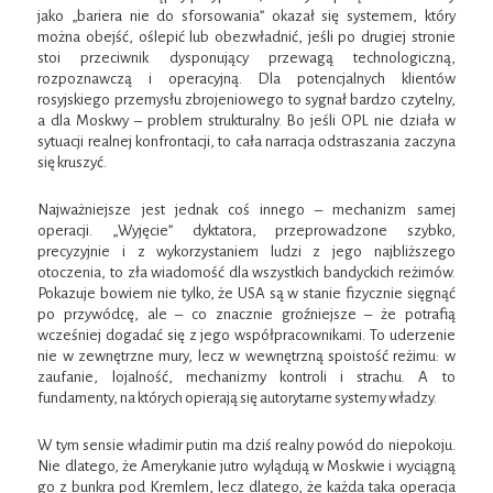
jako „bariera nie do sforsowania” okazał się systemem, który
można obejść, oślepić lub obezwładnić, jeśli po drugiej stronie
stoi przeciwnik dysponujący przewagą technologiczną,
rozpoznawczą i operacyjną. Dla potencjalnych klientów
rosyjskiego przemysłu zbrojeniowego to sygnał bardzo czytelny,
a dla Moskwy – problem strukturalny. Bo jeśli OPL nie działa w
sytuacji realnej konfrontacji, to cała narracja odstraszania zaczyna
się kruszyć.
Najważniejsze jest jednak coś innego – mechanizm samej
operacji. „Wyjęcie” dyktatora, przeprowadzone szybko,
precyzyjnie i z wykorzystaniem ludzi z jego najbliższego
otoczenia, to zła wiadomość dla wszystkich bandyckich reżimów.
Pokazuje bowiem nie tylko, że USA są w stanie fizycznie sięgnąć
po przywódcę, ale – co znacznie groźniejsze – że potrafią
wcześniej dogadać się z jego współpracownikami. To uderzenie
nie w zewnętrzne mury, lecz w wewnętrzną spoistość reżimu: w
zaufanie, lojalność, mechanizmy kontroli i strachu. A to
fundamenty, na których opierają się autorytarne systemy władzy.
W tym sensie władimir putin ma dziś realny powód do niepokoju.
Nie dlatego, że Amerykanie jutro wylądują w Moskwie i wyciągną
go z bunkra pod Kremlem, lecz dlatego, że każda taka operacja