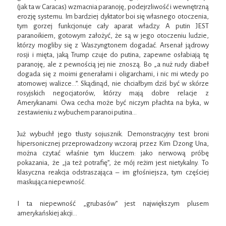
(jak ta w Caracas) wzmacnia paranoję, podejrzliwość i wewnętrzną
erozję systemu. Im bardziej dyktator boi się własnego otoczenia,
tym gorzej funkcjonuje cały aparat władzy. A putin JEST
paranoikiem, gotowym założyć, że są w jego otoczeniu ludzie,
którzy mogliby się z Waszyngtonem dogadać. Arsenał jądrowy
rosji i mięta, jaką Trump czuje do putina, zapewne osłabiają tę
paranoję, ale z pewnością jej nie znoszą. Bo „a nuż rudy diabeł
dogada się z moimi generałami i oligarchami, i nic mi wtedy po
atomowej walizce…”. Skądinąd, nie chciałbym dziś być w skórze
rosyjskich negocjatorów, którzy mają dobre relacje z
Amerykanami. Owa cecha może być niczym płachta na byka, w
zestawieniu z wybuchem paranoi putina…
Już wybuchł jego tłusty sojusznik. Demonstracyjny test broni
hipersonicznej przeprowadzony wczoraj przez Kim Dzong Una,
można czytać właśnie tym kluczem: jako nerwową próbę
pokazania, że „ja też potrafię”, że mój reżim jest nietykalny. To
klasyczna reakcja odstraszająca – im głośniejsza, tym częściej
maskująca niepewność.
I ta niepewność „grubasów” jest największym plusem
amerykańskiej akcji…