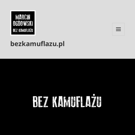
MENU
bezkamuflazu.pl
I
WIDGETY