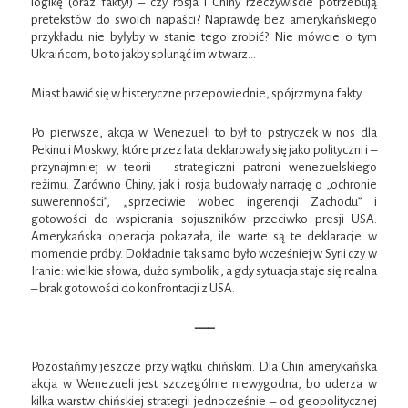
logikę (oraz fakty!) – czy rosja i Chiny rzeczywiście potrzebują
pretekstów do swoich napaści? Naprawdę bez amerykańskiego
przykładu nie byłyby w stanie tego zrobić? Nie mówcie o tym
Ukraińcom, bo to jakby splunąć im w twarz…
Miast bawić się w histeryczne przepowiednie, spójrzmy na fakty.
Po pierwsze, akcja w Wenezueli to był to pstryczek w nos dla
Pekinu i Moskwy, które przez lata deklarowały się jako polityczni i –
przynajmniej w teorii – strategiczni patroni wenezuelskiego
reżimu. Zarówno Chiny, jak i rosja budowały narrację o „ochronie
suwerenności”, „sprzeciwie wobec ingerencji Zachodu” i
gotowości do wspierania sojuszników przeciwko presji USA.
Amerykańska operacja pokazała, ile warte są te deklaracje w
momencie próby. Dokładnie tak samo było wcześniej w Syrii czy w
Iranie: wielkie słowa, dużo symboliki, a gdy sytuacja staje się realna
– brak gotowości do konfrontacji z USA.
—–
Pozostańmy jeszcze przy wątku chińskim. Dla Chin amerykańska
akcja w Wenezueli jest szczególnie niewygodna, bo uderza w
kilka warstw chińskiej strategii jednocześnie – od geopolitycznej