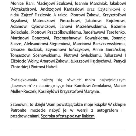
Monice Rani, Maciejowi Szulcowi, Joannie Marciniak, Jakubowi
Wojtakajtisowi, Andrzejowi Kardasiowi
oraz Czytelnikowi o
nicku
Zajcef Fizzlewic
. A także:
Piotrowi Żakowi, Krzysztofowi
Krysikowi, Mateuszowi Piecuchowi, Jakubowi Kojderowi,
Adamowi Cybowiczowi, Janowi Mozełewskiemu, Bożenie
Bolechale, Piotrowi Pszczółkowskiemu, Jarosławowi Terefenko,
Marcinowi Gonetowi, Przemysławowi Kowalskiemu, Joannie
Siarze, Aleksandrowi Stępieniowi, Marcinowi Barszczewskiemu,
Dinarze Budziak, Szymonowi Jończykowi, Annie Sierańskiej,
Tomaszowi Sosnowskiemu, Piotrowi Świrskiemu, Juliuszowi i
Elżbiecie Wolny, Arturowi Żakowi, Łukaszowi Hajdrychowi, Patrycji
Złotockiej i Piotrowi Habeli
.
Podziękowania należą się również moim najhojniejszym
„kawoszom” z ostatniego tygodnia:
Kamilowi Zemlakowi, Marcie
Muller-Reczek, Kasi Byłów i Krzysztofowi Martynie.
Szanowni, to dzięki Wam powstają także moje książki!
W
sklepie
Patronite możecie nabyć je w wersji z autografem i
pozdrowieniami.
Szeroka oferta pod tym linkiem.