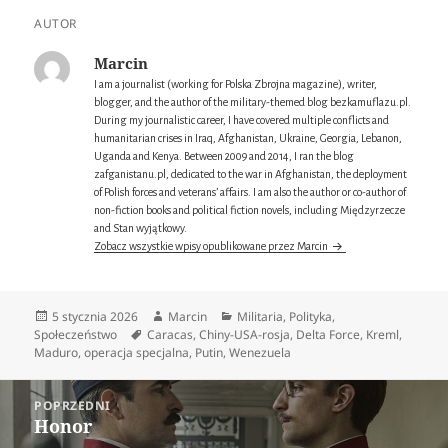
AUTOR
Marcin
I am a journalist (working for Polska Zbrojna magazine), writer,
blogger, and the author of the military-themed blog bezkamuflazu.pl.
During my journalistic career, I have covered multiple conflicts and
humanitarian crises in Iraq, Afghanistan, Ukraine, Georgia, Lebanon,
Uganda and Kenya. Between 2009 and 2014, I ran the blog
zafganistanu.pl, dedicated to the war in Afghanistan, the deployment
of Polish forces and veterans’ affairs. I am also the author or co-author of
non-fiction books and political fiction novels, including Międzyrzecze
and Stan wyjątkowy.
Zobacz wszystkie wpisy opublikowane przez Marcin
Data
Autor
Kategorie
5 stycznia 2026
Marcin
Militaria
,
Polityka
,
publikacji
Tagi
Społeczeństwo
Caracas
,
Chiny-USA-rosja
,
Delta Force
,
Kreml
,
Maduro
,
operacja specjalna
,
Putin
,
Wenezuela
Nawigacja
POPRZEDNI
wpisu
Honor
Poprzedni