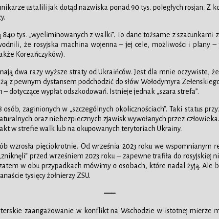
ikarze ustalili jak dotąd nazwiska ponad 90 tys. poległych rosjan. Z k
y.
ą 840 tys. „wyeliminowanych z walki”. To dane tożsame z szacunkami z
dnili, że rosyjska machina wojenna – jej cele, możliwości i plany – 
 także Koreańczyków).
ą dwa razy wyższe straty od Ukraińców. Jest dla mnie oczywiste, że m
 każą z pewnym dystansem podchodzić do słów Wołodymyra Zełenskiego.
 – dotyczące wypłat odszkodowań. Istnieje jednak „szara strefa”.
 osób, zaginionych w „szczególnych okolicznościach”. Taki status pr
aturalnych oraz niebezpiecznych zjawisk wywołanych przez człowieka. 
akt w strefie walk lub na okupowanych terytoriach Ukrainy.
wzrosła pięciokrotnie. Od września 2023 roku we wspomnianym rejest
zniknęli” przed wrześniem 2023 roku – zapewne trafiła do rosyjskiej ni
– zatem w obu przypadkach mówimy o osobach, które nadal żyją. Ale be
kanaście tysięcy żołnierzy ZSU.
—–
porterskie zaangażowanie w konflikt na Wschodzie w istotnej mierze