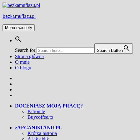
Przejdź
do
treści
bezkamuflazu.pl
Menu i widgety
Search for:
Search Button
Strona główna
O mnie
O blogu
Facebook
Twitter
Instagram
YouTube
DOCENIASZ MOJĄ PRACĘ?
Patronite
Buycoffee.to
zAFGANISTANU.PL
Krótka historia
A jak ajdik