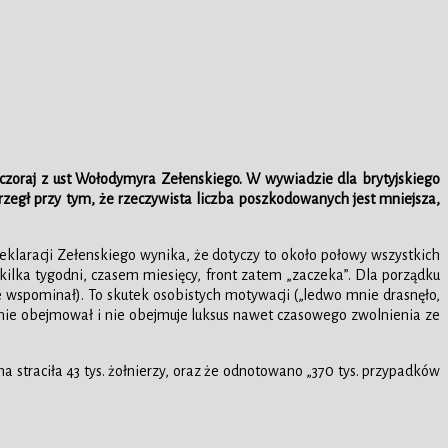
a wczoraj z ust Wołodymyra Zełenskiego. W wywiadzie dla brytyjskiego
zegł przy tym, że rzeczywista liczba poszkodowanych jest mniejsza,
deklaracji Zełenskiego wynika, że dotyczy to około połowy wszystkich
 kilka tygodni, czasem miesięcy, front zatem „zaczeka”. Dla porządku
ie wspominał). To skutek osobistych motywacji („ledwo mnie drasnęło,
nie obejmował i nie obejmuje luksus nawet czasowego zwolnienia ze
a straciła 43 tys. żołnierzy, oraz że odnotowano „370 tys. przypadków