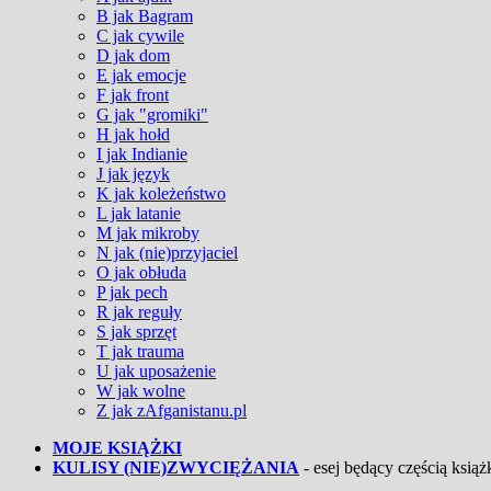
B jak Bagram
C jak cywile
D jak dom
E jak emocje
F jak front
G jak "gromiki"
H jak hołd
I jak Indianie
J jak język
K jak koleżeństwo
L jak latanie
M jak mikroby
N jak (nie)przyjaciel
O jak obłuda
P jak pech
R jak reguły
S jak sprzęt
T jak trauma
U jak uposażenie
W jak wolne
Z jak zAfganistanu.pl
MOJE KSIĄŻKI
KULISY (NIE)ZWYCIĘŻANIA
- esej będący częścią książk