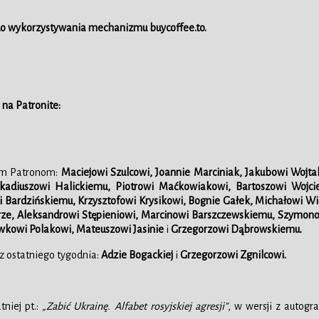
 do wykorzystywania mechanizmu buycoffee.to.
 na Patronite:
ym Patronom:
Maciejowi Szulcowi, Joannie Marciniak, Jakubowi Wojtak
kadiuszowi Halickiemu, Piotrowi Maćkowiakowi, Bartoszowi Woj
i Bardzińskiemu, Krzysztofowi Krysikowi, Bognie Gałek, Michałowi W
ze, Aleksandrowi Stępieniowi, Marcinowi Barszczewskiemu, Szymonow
wkowi Polakowi, Mateuszowi Jasinie
i
Grzegorzowi Dąbrowskiemu.
 ostatniego tygodnia:
Adzie Bogackiej
i
Grzegorzowi Zgnilcowi.
niej pt.:
„Zabić Ukrainę. Alfabet rosyjskiej agresji”
, w wersji z autogr