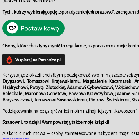
tworzeniu kolejnych treści?
Tych, którzy wybierają opcję „sporadycznie/jednorazowo”, zachęcam
Osoby, które chciałyby czynić to regularnie, zapraszam na moje konto
Korzystając z okazji chciałbym podziękować swoim najszczodrzejsz
Drygasowi, Tomaszowi Krajewskiemu, Magdalenie Kaczmarek, Ar
Hajdrychowi, Patrycji Złotockiej, Adamowi Cybowiczowi, Wojciechow
Bolechale, Marcinowi Gonetowi, Pawłowi Krawczykowi, Joannie Siar
Borysewiczowi, Tomaszowi Sosnowskiemu, Piotrowi Świrskiemu, Sła
Podziękowania należą się również moim najhojniejszym „kawoszom” z
Szanowni, to dzięki Wam powstają także moje książki!
A skoro o nich mowa – osoby zainteresowane nabyciem mojej ostat