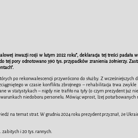
alowej inwazji rosji w lutym 2022 roku”, deklaracja tej treści padał
o tej pory odnotowano 390 tys. przypadków zranienia żołnierzy. Zastr
ntach”.
których po rekonwalescencji przywrócono do służby. Z wcześniejszych 
ciągniętego w czasie konfliktu zbrojnego – rehabilitacja trwa zwykle
e w statystykach – nigdy nie trafiło na tyły (o czym prezydent już n
w warunkach niedoboru personelu. Mówiąc wprost, lżej poturbowanych 
edź na temat strat. W grudniu 2024 roku prezydent przyznał, że Ukrain
zabitych i 20 tys. rannych.