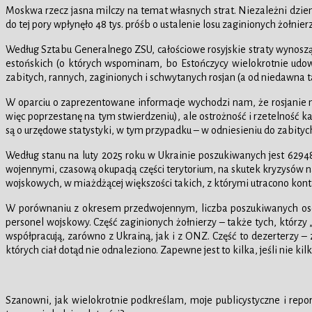
Moskwa rzecz jasna milczy na temat własnych strat. Niezależni dzienn
do tej pory wpłynęło 48 tys. próśb o ustalenie losu zaginionych żołnierz
Według Sztabu Generalnego ZSU, całościowe rosyjskie straty wynosz
estońskich (o których wspominam, bo Estończycy wielokrotnie udowo
zabitych, rannych, zaginionych i schwytanych rosjan (a od niedawna
W oparciu o zaprezentowane informacje wychodzi nam, że rosjanie maj
więc poprzestanę na tym stwierdzeniu), ale ostrożność i rzetelność
są o urzędowe statystyki, w tym przypadku – w odniesieniu do zabitych
Według stanu na luty 2025 roku w Ukrainie poszukiwanych jest 62948
wojennymi, czasową okupacją części terytorium, na skutek kryzysów n
wojskowych, w miażdżącej większości takich, z którymi utracono kont
W porównaniu z okresem przedwojennym, liczba poszukiwanych osób 
personel wojskowy. Część zaginionych żołnierzy – także tych, którzy „
współpracują, zarówno z Ukrainą, jak i z ONZ. Część to dezerterzy 
których ciał dotąd nie odnaleziono. Zapewne jest to kilka, jeśli nie kil
Szanowni, jak wielokrotnie podkreślam, moje publicystyczne i re