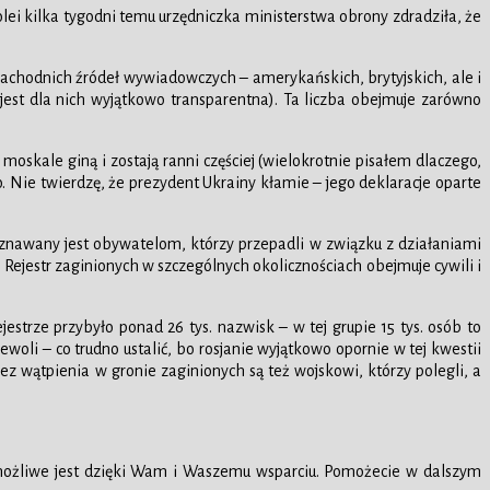
olei kilka tygodni temu urzędniczka ministerstwa obrony zdradziła, że
achodnich źródeł wywiadowczych – amerykańskich, brytyjskich, ale i
jest dla nich wyjątkowo transparentna). Ta liczba obejmuje zarówno
oskale giną i zostają ranni częściej (wielokrotnie pisałem dlaczego,
 Nie twierdzę, że prezydent Ukrainy kłamie – jego deklaracje oparte
zyznawany jest obywatelom, którzy przepadli w związku z działaniami
Rejestr zaginionych w szczególnych okolicznościach obejmuje cywili i
rze przybyło ponad 26 tys. nazwisk – w tej grupie 15 tys. osób to
ewoli – co trudno ustalić, bo rosjanie wyjątkowo opornie w tej kwestii
z wątpienia w gronie zaginionych są też wojskowi, którzy polegli, a
 możliwe jest dzięki Wam i Waszemu wsparciu. Pomożecie w dalszym