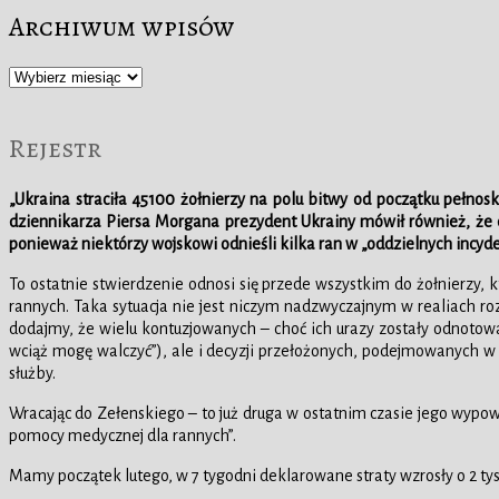
Archiwum wpisów
Archiwum
wpisów
Rejestr
„Ukraina straciła 45100 żołnierzy na polu bitwy od początku pełnosk
dziennikarza Piersa Morgana prezydent Ukrainy mówił również, że d
ponieważ niektórzy wojskowi odnieśli kilka ran w „oddzielnych incyde
To ostatnie stwierdzenie odnosi się przede wszystkim do żołnierzy, 
rannych. Taka sytuacja nie jest niczym nadzwyczajnym w realiach roz
dodajmy, że wielu kontuzjowanych – choć ich urazy zostały odnotowan
wciąż mogę walczyć”), ale i decyzji przełożonych, podejmowanych 
służby.
Wracając do Zełenskiego – to już druga w ostatnim czasie jego wypowi
pomocy medycznej dla rannych”.
Mamy początek lutego, w 7 tygodni deklarowane straty wzrosły o 2 tys. 