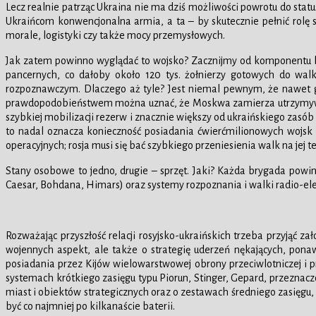
Lecz realnie patrząc Ukraina nie ma dziś możliwości powrotu do status
Ukraińcom konwencjonalna armia, a ta – by skutecznie pełnić rolę s
morale, logistyki czy także mocy przemysłowych.
Jak zatem powinno wyglądać to wojsko? Zacznijmy od komponentu lą
pancernych, co dałoby około 120 tys. żołnierzy gotowych do walk
rozpoznawczym. Dlaczego aż tyle? Jest niemal pewnym, że nawet gdy s
prawdopodobieństwem można uznać, że Moskwa zamierza utrzymywać n
szybkiej mobilizacji rezerw i znacznie większy od ukraińskiego zasób
to nadal oznacza konieczność posiadania ćwierćmilionowych wojsk
operacyjnych; rosja musi się bać szybkiego przeniesienia walk na jej te
Stany osobowe to jedno, drugie – sprzęt. Jaki? Każda brygada powi
Caesar, Bohdana, Himars) oraz systemy rozpoznania i walki radio-ele
Rozważając przyszłość relacji rosyjsko-ukraińskich trzeba przyjąć z
wojennych aspekt, ale także o strategię uderzeń nękających, pona
posiadania przez Kijów wielowarstwowej obrony przeciwlotniczej i 
systemach krótkiego zasięgu typu Piorun, Stinger, Gepard, przezna
miast i obiektów strategicznych oraz o zestawach średniego zasięgu, ta
być co najmniej po kilkanaście baterii.