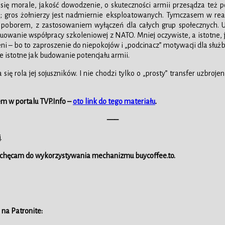
ię morale, jakość dowodzenie, o skuteczności armii przesądza też po
o; gros żołnierzy jest nadmiernie eksploatowanych. Tymczasem w real
nym poborem, z zastosowaniem wyłączeń dla całych grup społecznych
ynuowanie współpracy szkoleniowej z NATO. Mniej oczywiste, a istotne
eni – bo to zaproszenie do niepokojów i „podcinacz” motywacji dla służb
ie istotne jak budowanie potencjału armii.
rola jej sojuszników. I nie chodzi tylko o „prosty” transfer uzbroje
em w portalu TVP.Info –
oto link do tego materiału
.
—–
.
 zachęcam do wykorzystywania mechanizmu buycoffee.to.
 na Patronite: