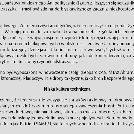
u państwa nuklearnego. Ani politycznie (żaden z liczących się sojusznik
traszaka – musi być zdolna do błyskawicznego zadania nieakceptowaln
dowego. Zdaniem części analityków, winien on liczyć co najmniej 25
i. W mojej ocenie to za mało. Ukraina potrzebuje 50 takich jednos
kończy się wojna, rosja nie rozpuści istotnej części swojej armii do
a terenach okupowanych i w bliskim sąsiedztwie Ukrainy ponad 300-t
 mobilizacyjny. Rzecz jasna Ukraina nie musi równoważyć tych sił w re
 lądowych. Zdolnych zarówno do obrony, jak i do kontruderzenia, co
rytorium, to istotny czynnik odstraszający.
nna być wyposażona w nowoczesne czołgi (Leopard 2A6, M1A2 Abrams),
ktronicznej. Plus oczywiście drony taktyczne, jako broń bezpośredniego
Niska kultura techniczna
ałożenie, że federacja nie zrezygnuje z ataków rakietowych i dronowy
wianych co jakiś czas mimo formalnego zawieszenia broni. Po to cho
przeciwrakietowej, nie punktowej, jak ma to miejsce obecnie, a obejm
czonych do osłony jednostek liniowych oraz pojedynczych elementów in
kich jak Patriot i SAMP/T, skutecznych w neutralizacji rakiet balistyczn