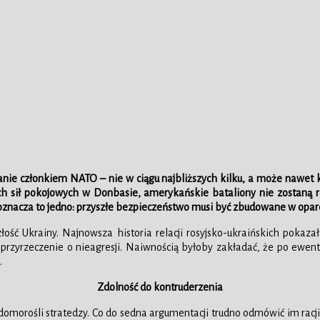
anie członkiem NATO – nie w ciągu najbliższych kilku, a może nawet kil
ch sił pokojowych w Donbasie, amerykańskie bataliony nie zostaną 
znacza to jedno: przyszłe bezpieczeństwo musi być zbudowane w oparci
złość Ukrainy. Najnowsza historia relacji rosyjsko-ukraińskich po
 przyrzeczenie o nieagresji. Naiwnością byłoby zakładać, że po ewe
.
Zdolność do kontruderzenia
morośli stratedzy. Co do sedna argumentacji trudno odmówić im racji