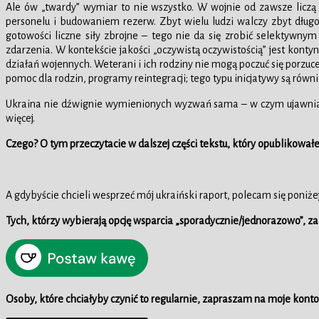
Ale ów „twardy” wymiar to nie wszystko. W wojnie od zawsze liczą s
personelu i budowaniem rezerw. Zbyt wielu ludzi walczy zbyt dług
gotowości liczne siły zbrojne – tego nie da się zrobić selektyw
zdarzenia. W kontekście jakości „oczywistą oczywistością” jest kont
działań wojennych. Weterani i ich rodziny nie mogą poczuć się porzuc
pomoc dla rodzin, programy reintegracji; tego typu inicjatywy są równ
Ukraina nie dźwignie wymienionych wyzwań sama – w czym ujawnia się 
więcej.
Czego? O tym przeczytacie w dalszej części tekstu, który opublikował
A gdybyście chcieli wesprzeć mój ukraiński raport, polecam się poniżej
Tych, którzy wybierają opcję wsparcia „sporadycznie/jednorazowo”,
Osoby, które chciałyby czynić to regularnie, zapraszam na moje konto