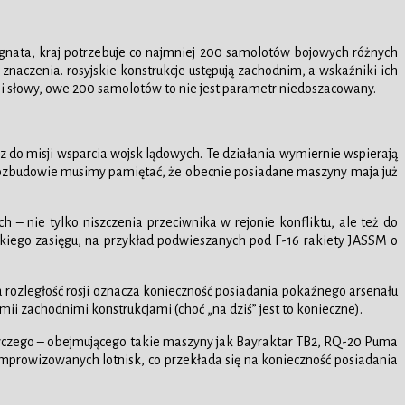
Ignata, kraj potrzebuje co najmniej 200 samolotów bojowych różnych
 znaczenia. rosyjskie konstrukcje ustępują zachodnim, a wskaźniki ich
nymi słowy, owe 200 samolotów to nie jest parametr niedoszacowany.
z do misji wsparcia wojsk lądowych. Te działania wymiernie wspierają
jej rozbudowie musimy pamiętać, że obecnie posiadane maszyny maja już
– nie tylko niszczenia przeciwnika w rejonie konfliktu, ale też do
lekiego zasięgu, na przykład podwieszanych pod F-16 rakiety JASSM o
na rozległość rosji oznacza konieczność posiadania pokaźnego arsenału
ii zachodnimi konstrukcjami (choć „na dziś” jest to konieczne).
wczego – obejmującego takie maszyny jak Bayraktar TB2, RQ-20 Puma
improwizowanych lotnisk, co przekłada się na konieczność posiadania