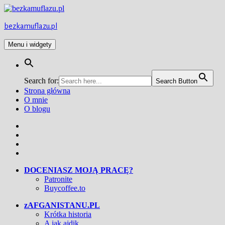
Przejdź
do
treści
bezkamuflazu.pl
Menu i widgety
Search for:
Search Button
Strona główna
O mnie
O blogu
Facebook
Twitter
Instagram
YouTube
DOCENIASZ MOJĄ PRACĘ?
Patronite
Buycoffee.to
zAFGANISTANU.PL
Krótka historia
A jak ajdik