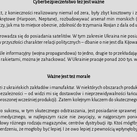
Cyberbezpieczeństwo też jest ważne
ekt, z konieczności realizowany niemal od zera, były zbyt kosztowny i 
rętowe (Harpoon, Neptune), rozbudowywać arsenał min morskich (do
, jak ma to miejsce obecnie, zdolność do trzymania Rosjan z dala od 
rowadza się do posiadania satelitów. W tym zakresie Ukraina nie posiąd
 przyszłości charakter relacji politycznych – dbanie o nie jest dla Kij
iśle informacyjny (wojna propagandowa) to jedno, drugie to przekłada
czy rakietami, można je zahackować. W Ukrainie pracuje ponad 200 tys.
Ważne jest też morale
chodzi z ukraińskich zakładów i manufaktur. W niektórych obszarach pro
 niezależności – od widzi mi się dostawców i nieprzewidywalności ł
rozproszonej wcześniej produkcji). Zatem kolejnym kluczem do skuteczne
 sukcesu, w tym skutecznego odstraszania, jest posiadanie sprawnej 
a medycznego, w najlepszym razie nie zwycięży, w najgorszym ponie
dowy różnego rodzaju magazynów, centrów dystrybucji itp. Ktoś mógłby 
rdzeniu, że mogłoby być lepiej. I że owo lepiej z pewnością wpłynęłoby 