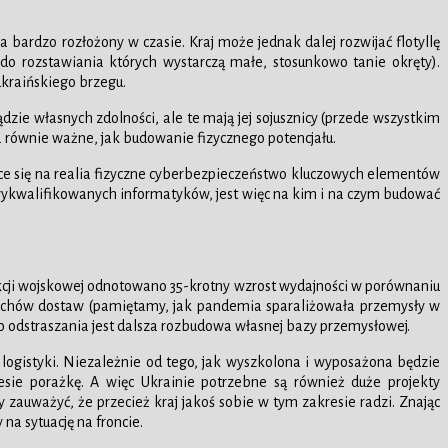
za bardzo rozłożony w czasie. Kraj może jednak dalej rozwijać flotyllę
 rozstawiania których wystarczą małe, stosunkowo tanie okręty).
ukraińskiego brzegu.
zie własnych zdolności, ale te mają jej sojusznicy (przede wszystkim
owa równie ważne, jak budowanie fizycznego potencjału.
jące się na realia fizyczne cyberbezpieczeństwo kluczowych elementów
 wykwalifikowanych informatyków, jest więc na kim i na czym budować
dukcji wojskowej odnotowano 35-krotny wzrost wydajności w porównaniu
ańcuchów dostaw (pamiętamy, jak pandemia sparaliżowała przemysły w
go odstraszania jest dalsza rozbudowa własnej bazy przemysłowej.
logistyki. Niezależnie od tego, jak wyszkolona i wyposażona będzie
sie porażkę. A więc Ukrainie potrzebne są również duże projekty
zauważyć, że przecież kraj jakoś sobie w tym zakresie radzi. Znając
na sytuację na froncie.