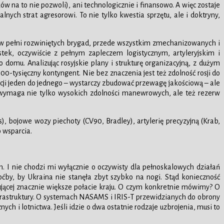
ów na to nie pozwoli), ani technologicznie i finansowo. A więc zostaje
ych strat agresorowi. To nie tylko kwestia sprzętu, ale i doktryny,
 w pełni rozwiniętych brygad, przede wszystkim zmechanizowanych i
tek, oczywiście z pełnym zapleczem logistycznym, artyleryjskim i
 domu. Analizując rosyjskie plany i strukturę organizacyjną, z dużym
ysięczny kontyngent. Nie bez znaczenia jest też zdolność rosji do
lacji jeden do jednego – wystarczy zbudować przewagę jakościową – ale
 wymaga nie tylko wysokich zdolności manewrowych, ale też rezerw
 bojowe wozy piechoty (CV90, Bradley), artylerię precyzyjną (Krab,
 wsparcia.
ch. I nie chodzi mi wyłącznie o oczywisty dla pełnoskalowych działań
ćby, by Ukraina nie stanęła zbyt szybko na nogi. Stąd konieczność
ującej znacznie większe połacie kraju. O czym konkretnie mówimy? O
frastruktury. O systemach NASAMS i IRIS-T przewidzianych do obrony
ych i lotnictwa. Jeśli idzie o dwa ostatnie rodzaje uzbrojenia, musi to