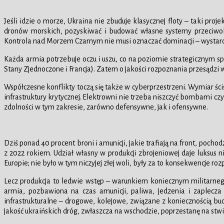
Jeśli idzie o morze, Ukraina nie zbuduje klasycznej floty – taki proj
dronów morskich, pozyskiwać i budować własne systemy przeciwok
Kontrola nad Morzem Czarnym nie musi oznaczać dominacji – wystarczy
Każda armia potrzebuje oczu i uszu, co na poziomie strategicznym sp
Stany Zjednoczone i Francja). Zatem o jakości rozpoznania przesądzi w
Współczesne konflikty toczą się także w cyberprzestrzeni. Wymiar śc
infrastruktury krytycznej. Elektrowni nie trzeba niszczyć bombami 
zdolności w tym zakresie, zarówno defensywne, jak i ofensywne.
Dziś ponad 40 procent broni i amunicji, jakie trafiają na front, po
z 2022 rokiem. Udział własny w produkcji zbrojeniowej daje luksus
Europie; nie było w tym niczyjej złej woli, były za to konsekwencje 
Lecz produkcja to ledwie wstęp – warunkiem koniecznym militarnego
armia, pozbawiona na czas amunicji, paliwa, jedzenia i zaplecz
infrastrukturalne – drogowe, kolejowe, związane z koniecznością bu
jakość ukraińskich dróg, zwłaszcza na wschodzie, poprzestanę na stwie