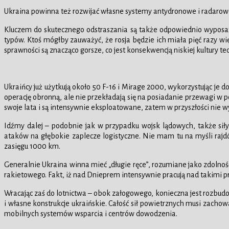
Ukraina powinna też rozwijać własne systemy antydronowe i radarow
Kluczem do skutecznego odstraszania są także odpowiednio wyposażo
typów. Ktoś mógłby zauważyć, że rosja będzie ich miała pięć razy wię
sprawności są znacząco gorsze, co jest konsekwencją niskiej kultury t
Ukraińcy już użytkują około 50 F-16 i Mirage 2000, wykorzystując je
operację obronną, ale nie przekładają się na posiadanie przewagi w p
swoje lata i są intensywnie eksploatowane, zatem w przyszłości nie 
Idźmy dalej – podobnie jak w przypadku wojsk lądowych, także siły
ataków na głębokie zaplecze logistyczne. Nie mam tu na myśli rajdó
zasięgu 1000 km.
Generalnie Ukraina winna mieć „długie ręce”, rozumiane jako zdolność
rakietowego. Fakt, iż nad Dnieprem intensywnie pracują nad takimi pr
Wracając zaś do lotnictwa – obok załogowego, konieczna jest rozb
i własne konstrukcje ukraińskie. Całość sił powietrznych musi zach
mobilnych systemów wsparcia i centrów dowodzenia.