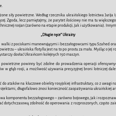
e.
ne siły powietrzne. Według rzecznika ukraińskiego lotnictwa Jurija 
cej. Zgoda, lecz pamiętajmy, że parytet ilościowy nie ma tu większego
echnicznej rosjan (zarówno na etapie produkcji, jak i użytkowania). In
„Długie ręce” Ukrainy
 do walki z pociskami manewrującymi i bezzałogowcami typu Szahed ora
owietrzu – ukraińska flotylla jest na to po prostu za mała. Myśląc o 
wystarczy dosłać Ukraińcom kolejnych 150 maszyn.
 powietrzne powinny być zdolne do prowadzenia operacji ofensywnych 
w w głąb rosji, a możliwość używania precyzyjnej broni lotniczej da
 do ataków na kluczowe obiekty rosyjskiej infrastruktury, co z uwagi 
ojektami, długofalowo znosi konieczność zaopatrywania ukraińskiej arm
udowa komponentu bezzałogowego – zarówno bojowego, jak i rozpozna
ować dotychczasową zdolność do operowania z rozproszonych, często za