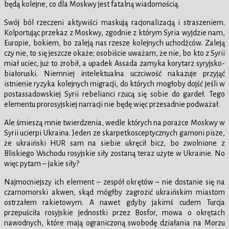
będą kolejne, co dla Moskwy jest fatalną wiadomością.
Swój ból rzeczeni aktywiści maskują racjonalizacją i straszeniem.
Kolportując przekaz z Moskwy, zgodnie z którym Syria wyjdzie nam,
Europie, bokiem, bo zaleją nas rzesze kolejnych uchodźców. Zaleją
czy nie, to się jeszcze okaże; osobiście uważam, że nie, bo kto z Syrii
miał uciec, już to zrobił, a upadek Assada zamyka korytarz syryjsko-
białoruski. Niemniej intelektualna uczciwość nakazuje przyjąć
istnienie ryzyka kolejnych migracji, do których mogłoby dojść jeśli w
postassadowskiej Syrii rebelianci rzucą się sobie do gardeł. Tego
elementu prorosyjskiej narracji nie będę więc przesadnie podważał.
Ale śmieszą mnie twierdzenia, wedle których na porażce Moskwy w
Syrii ucierpi Ukraina. Jeden ze skarpetkosceptycznych gamoni pisze,
że ukraiński HUR sam na siebie ukręcił bicz, bo zwolnione z
Bliskiego Wschodu rosyjskie siły zostaną teraz użyte w Ukrainie. No
więc pytam – jakie siły?
Najmocniejszy ich element – zespół okrętów – nie dostanie się na
czarnomorski akwen, skąd mógłby zagrozić ukraińskim miastom
ostrzałem rakietowym. A nawet gdyby jakimś cudem Turcja
przepuściła rosyjskie jednostki przez Bosfor, mowa o okrętach
nawodnych, które mają ograniczoną swobodę działania na Morzu