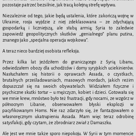
pozostaje patrzeć bezsilnie, jak tracą kolejną strefę wpływu.
Niezależnie od tego, jakie będą ustalenia, które zakończą wojnę w
Ukrainie, rosja wyjdzie z niej zdeklasowana – ze zdychającą
gospodarką i liczniejszą, ale słabą armią; Syria to zaledwie
zapowiedź geopolitycznych skutków „genialnego” planu putina,
znanego jako „specjalna operacja wojskowa”.
A teraz nieco bardziej osobista refleksja.
Przez kilka lat jeździłem do graniczącego z Syrią Libanu,
odwiedzałem obozy dla uchodźców i domy syryjskich uciekinierów.
Nasłuchałem się historii o oprawcach Assada, o czystkach,
brutalnych prześladowaniach, masowych mordach, jakich reżim
dopuszczał się na swoich obywatelach. Widziałem fizyczne i
psychiczne skutki tortur – u mężczyzn, kobiet i dzieci. Gotowała się
we mnie krew, mnóstwo było też frustracji, gdy nocami, ze wzgórz w
północnym Libanie, obserwowałem błyski eksplozji w
pacyfikowanym Homs. Nie raz zdarzyło się, że fantazjowałem o
własnoręcznym ukatrupieniu Assada. Mam więc teraz odrobinę
satysfakcji, gdy czytam, że zbrodniarz zwiał z Damaszku.
Ale jest we mnie także sporo niepokoju. W Syrii w tym momencie