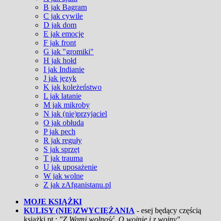
B jak Bagram
C jak cywile
D jak dom
E jak emocje
F jak front
G jak "gromiki"
H jak hołd
I jak Indianie
J jak język
K jak koleżeństwo
L jak latanie
M jak mikroby
N jak (nie)przyjaciel
O jak obłuda
P jak pech
R jak reguły
S jak sprzęt
T jak trauma
U jak uposażenie
W jak wolne
Z jak zAfganistanu.pl
MOJE KSIĄŻKI
KULISY (NIE)ZWYCIĘŻANIA
- esej będący częścią
książki pt.:
"Z Wami wolność. O wojnie i z wojny"