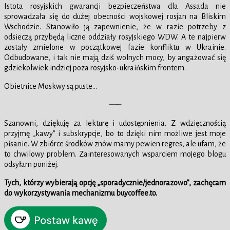
Istota rosyjskich gwarancji bezpieczeństwa dla Assada nie
sprowadzała się do dużej obecności wojskowej rosjan na Bliskim
Wschodzie. Stanowiło ją zapewnienie, że w razie potrzeby z
odsieczą przybędą liczne oddziały rosyjskiego WDW. A te najpierw
zostały zmielone w początkowej fazie konfliktu w Ukrainie.
Odbudowane, i tak nie mają dziś wolnych mocy, by angażować się
gdziekolwiek indziej poza rosyjsko-ukraińskim frontem.
Obietnice Moskwy są puste…
—–
Szanowni, dziękuję za lekturę i udostępnienia. Z wdzięcznością
przyjmę „kawy” i subskrypcje, bo to dzięki nim możliwe jest moje
pisanie. W zbiórce środków znów mamy pewien regres, ale ufam, że
to chwilowy problem. Zainteresowanych wsparciem mojego blogu
odsyłam poniżej.
Tych, którzy wybierają opcję „sporadycznie/jednorazowo”, zachęcam
do wykorzystywania mechanizmu buycoffee.to.