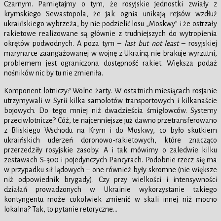
Czarnym. Pamiętajmy o tym, że rosyjskie jednostki zwiały z
krymskiego Sewastopola, że jak ognia unikają rejsów wzdłuż
ukraińskiego wybrzeża, by nie podzielić losu „Moskwy” i że ostrzały
rakietowe realizowane są głównie z trudniejszych do wytropienia
okrętów podwodnych. A poza tym –
last but not least
– rosyjskiej
marynarce zaangażowanej w wojnę z Ukrainą nie brakuje wyrzutni,
problemem jest ograniczona dostępność rakiet. Większa podaż
nośników nic by tu nie zmieniła.
Komponent lotniczy? Wolne żarty. W ostatnich miesiącach rosjanie
utrzymywali w Syrii kilka samolotów transportowych i kilkanaście
bojowych. Do tego mniej niż dwadzieścia śmigłowców. Systemy
przeciwlotnicze? Cóż, te najcenniejsze już dawno przetransferowano
z Bliskiego Wschodu na Krym i do Moskwy, co było skutkiem
ukraińskich uderzeń doronowo-rakietowych, które znacząco
przerzedziły rosyjskie zasoby. A i tak mówimy o zaledwie kilku
zestawach S-300 i pojedynczych Pancyrach. Podobnie rzecz się ma
w przypadku sił lądowych – one również były skromne (nie większe
niż odpowiednik brygady). Czy przy wielkości i intensywności
działań prowadzonych w Ukrainie wykorzystanie takiego
kontyngentu może cokolwiek zmienić w skali innej niż mocno
lokalna? Tak, to pytanie retoryczne…