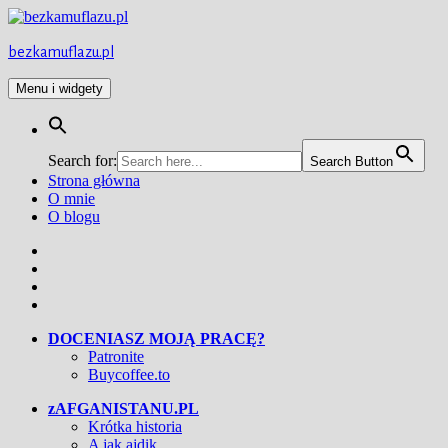
Przejdź
do
treści
bezkamuflazu.pl
Menu i widgety
Search for:
Search Button
Strona główna
O mnie
O blogu
Facebook
Twitter
Instagram
YouTube
DOCENIASZ MOJĄ PRACĘ?
Patronite
Buycoffee.to
zAFGANISTANU.PL
Krótka historia
A jak ajdik