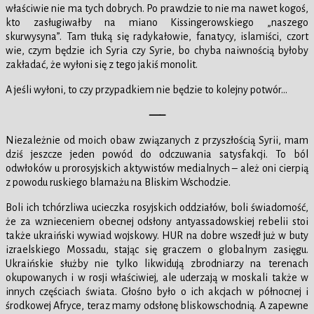
właściwie nie ma tych dobrych. Po prawdzie to nie ma nawet kogoś,
kto zasługiwałby na miano Kissingerowskiego „naszego
skurwysyna”. Tam tłuką się radykałowie, fanatycy, islamiści, czort
wie, czym będzie ich Syria czy Syrie, bo chyba naiwnością byłoby
zakładać, że wyłoni się z tego jakiś monolit.
A jeśli wyłoni, to czy przypadkiem nie będzie to kolejny potwór…
—–
Niezależnie od moich obaw związanych z przyszłością Syrii, mam
dziś jeszcze jeden powód do odczuwania satysfakcji. To ból
odwłoków u prorosyjskich aktywistów medialnych – ależ oni cierpią
z powodu ruskiego blamażu na Bliskim Wschodzie.
Boli ich tchórzliwa ucieczka rosyjskich oddziałów, boli świadomość,
że za wznieceniem obecnej odsłony antyassadowskiej rebelii stoi
także ukraiński wywiad wojskowy. HUR na dobre wszedł już w buty
izraelskiego Mossadu, stając się graczem o globalnym zasięgu.
Ukraińskie służby nie tylko likwidują zbrodniarzy na terenach
okupowanych i w rosji właściwiej, ale uderzają w moskali także w
innych częściach świata. Głośno było o ich akcjach w północnej i
środkowej Afryce, teraz mamy odsłonę bliskowschodnią. A zapewne