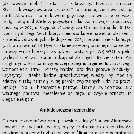
„dziurawego nieba” został już załatwiony. Przecież minister
Błaszczak wciąż powtarza: „kupiłem”. To samo będzie mówił, stając
na tle Abramsa. I to niebawem, gdyż rząd zapewnia, że pierwsze
czołgi dotrą nad Wisłę w przyszłym roku, zaś największe dostawy
nastąpią w 2023 r. Przypadek? Czołgi zza Oceanu trafią do 18. DZ.
Dodajmy do tego WOT, których budowa kuleje nawet po obniżeniu
kryteriów zdrowotnych, ale do jesieni 2023 r. powinna się zakończyć.
„Uabramsowiona” 18. Dywizja stanie się – przynajmniej na papierze i
na wizji – najsilniejszym związkiem taktycznym WP, WOT w pełni
„zalegalizuje” swój status rodzaju sił zbrojnych. Będzie zatem PiS
mógł użyć w kampanii wyborczej do Sejmu argumentu znaczącego
wzmocnienia armii. „Proszę bardzo, oto dwa gotowe produkty”,
usłyszymy i trzeba będzie specjalistycznej wiedzy, by móc się
zderzyć z taką narracją. A tej pośród zwyczajnych ludzi po prostu
brakuje. No i, historycznie patrząc, lubimy świadomość siły
własnego państwa, niezależnie od tego, iż zwykle oznacza to
uleganie iluzjom.
Ambicje prezesa i generałów
O czym jeszcze mówią nam pisowskie zakupy? Sprawa Abramsów
dowodzi, że w partii władzy prysły złudzenia co do możliwości
rodzimego przemysłu zbrojeniowego. Ślimacząca się modernizacja