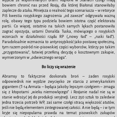
wyjścia ze wspomnianych bram. Kupione w Stanach czołgi mają
bowiem chronić nas przed Rosją, dla której Białoruś stanowiłaby
zaplecze do ataku. Mniejsza o realność tego scenariusza – w retoryce
PiS kwestia rosyjskiego zagrożenia „od zawsze” odgrywała ważną
rolę, obawy tego typu podziela bowiem istotna część elektoratu
partii. Co więcej, ostatnio na takich samych lękach postanowiła
zagrać opozycja, ustami Donalda Tuska, mówiącego o rosyjskich
wzorcach w działalności rządu RP („nowy ład” – „ruski ład”).
Paradoksalnie wzmacnia to antyrosyjskość jako postawę społeczną,
tym razem pośród nie-pisowskiej części wyborców, którzy po takim
„przygotowaniu”, łatwiej przełkną decyzję o kosztownym zakupie,
wymierzonym w „odwiecznego wroga”.
Bo liczy się wrażenie
Abramsy to faktycznie doskonała broń – żaden rosyjski
odpowiednik nie wyjdzie zwycięsko ze starcia z amerykańskim
gigantem (T-14 Armata – będąca jakoby lepszym czołgiem – zmaga
się z kłopotami „wieku niemowlęcego” i Rosjanie nadal nie są w
stanie wdrożyć jej do produkcji seryjnej). Lecz 250 sztuk to zaledwie
jedna trzecia potrzeb WP, zaś same czołgi stracą większość atutów,
jeśli nie będą elementem zintegrowanej całości. A nie będą – i w tym
kryje się niepopularna prawda na temat pisowskich zakupów