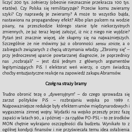
liczyć 200 tys. żołnierzy (obecnie nieznacznie przekracza 100 tys.
etatów). Czy Polska się remilitaryzuje? Przeciw komu zwieramy
szyki? Czy naprawdę je zwieramy? A może to wszystko bujda,
nastawiona na propagandowy efekt? Albo plan palcem na wodzie
pisany, na przeszkodzie którego stanie tyle niekorzystnych
zmiennych, że już teraz lepiej założyć, iż nic z niego nie wyjdzie?
Pytań jest znacznie więcej, ale skupmy się na najważniejszych.
Szczególnie że nie mówimy już o obronności
sensu stricte
, a o
zabiegach związanych z chęcią utrzymania władzy. „Zbroimy się” –
przy jednoczesnej uparcie powtarzanej diagnozie, że poprzednicy
nas „rozbrajali” – jest dziś jednym z głównych argumentów
legitymizujących PiS. I elektorat weń wierzy, o czym świadczą
choćby entuzjastyczne reakcje na zapowiedź zakupu Abramsów.
Czołg na straży bramy
Trudno obronić tezę o „dywersyjnym” – do czego sprowadza się
zarzut polityków PiS – rozbrajaniu wojska po 1989 r.
Najpoważniejsze redukcje były efektem umów międzynarodowych i
wygaszenia zimnej wojny. Wydatki na wojsko przeszły przez fazę
zapaści w latach 90., a i później – za rządów PO-PSL – to ze środków
MON chętnie wykrajano oszczędności dla budżetu. Wynikało to z
ogólnej kondycji finansów i nie przyświecała temu idea osłabienia