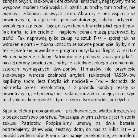
zbrojeniowych. Jakkolwiek efektowne, umacniają negatywny trend
wyspowej modernizacji wojska. Filozofia „tu trochę, tam trochę”, nie
poprawia zdolności bojowych armii. Abramsy – bez wsparcia sił
powietrznych, bez parasola przeciwlotniczego, solidnej artylerii i
wydolnego zaplecza – będą niczym toporek w ręku głuchego ślepca.
Jak trafią, to śmiertelnie – najpierw jednak muszą przetrwać, by
trafić… Tak naprawdę tylko zakup 32 sztuk F-35 – sporej jak na
wdrożenie partii – można uznać za sensowne posunięcie. Byłby nim
też – jeżeli się powiedzie – program pozyskania fregat. A reszta?
Homeopatyczne zakupy Patriotów nie polepszą znacząco jakości
naszej obrony powietrznej, nabycie zaledwie jednego z co najmniej
czterech wymaganych dywizjonów Himarsów nie przyniesie
skokowego wzrostu zdolności artylerii rakietowej. JASSM-ów
kupiliśmy sporo, lecz flotylla ich nosicieli – F-16 – dochodzi do
półmetka okresu eksploatacji, a z powodu kondycji reszty sił
powietrznych, jest przeciążona zadaniami. Zakup kolejnych maszyn
to absolutna konieczność – tymczasem o tym ani widu, ani słychu.
Są za to efekty propagandowe – przekonanie, że władza troszczy się
o bezpieczeństwo państwa. Pouczająca w tym zakresie jest historia
zakupu Patriotów. Podpisaliśmy umowę na dwie baterie,
potrzebujemy dziewięciu, zestawy dotrą do nas za kilka lat – a
pośród zwolenników PiS-u i tak panuje przekonanie, że problem