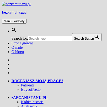
Przejdź
do
treści
bezkamuflazu.pl
Menu i widgety
Search for:
Search Button
Strona główna
O mnie
O blogu
Facebook
Twitter
Instagram
YouTube
DOCENIASZ MOJĄ PRACĘ?
Patronite
Buycoffee.to
zAFGANISTANU.PL
Krótka historia
A jak ajdik