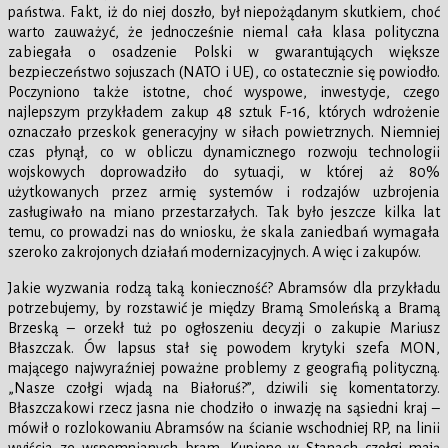
państwa. Fakt, iż do niej doszło, był niepożądanym skutkiem, choć
warto zauważyć, że jednocześnie niemal cała klasa polityczna
zabiegała o osadzenie Polski w gwarantujących większe
bezpieczeństwo sojuszach (NATO i UE), co ostatecznie się powiodło.
Poczyniono także istotne, choć wyspowe, inwestycje, czego
najlepszym przykładem zakup 48 sztuk F-16, których wdrożenie
oznaczało przeskok generacyjny w siłach powietrznych. Niemniej
czas płynął, co w obliczu dynamicznego rozwoju technologii
wojskowych doprowadziło do sytuacji, w której aż 80%
użytkowanych przez armię systemów i rodzajów uzbrojenia
zasługiwało na miano przestarzałych. Tak było jeszcze kilka lat
temu, co prowadzi nas do wniosku, że skala zaniedbań wymagała
szeroko zakrojonych działań modernizacyjnych. A więc i zakupów.
Jakie wyzwania rodzą taką konieczność? Abramsów dla przykładu
potrzebujemy, by rozstawić je między Bramą Smoleńską a Bramą
Brzeską – orzekł tuż po ogłoszeniu decyzji o zakupie Mariusz
Błaszczak. Ów lapsus stał się powodem krytyki szefa MON,
mającego najwyraźniej poważne problemy z geografią polityczną.
„Nasze czołgi wjadą na Białoruś?”, dziwili się komentatorzy.
Błaszczakowi rzecz jasna nie chodziło o inwazję na sąsiedni kraj –
mówił o rozlokowaniu Abramsów na ścianie wschodniej RP, na linii