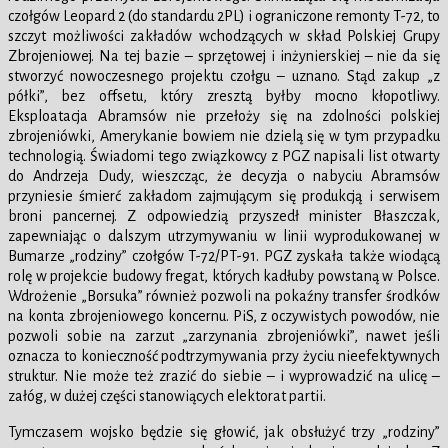
czołgów Leopard 2 (do standardu 2PL) i ograniczone remonty T-72, to
szczyt możliwości zakładów wchodzących w skład Polskiej Grupy
Zbrojeniowej. Na tej bazie – sprzętowej i inżynierskiej – nie da się
stworzyć nowoczesnego projektu czołgu – uznano. Stąd zakup „z
półki”, bez offsetu, który zresztą byłby mocno kłopotliwy.
Eksploatacja Abramsów nie przełoży się na zdolności polskiej
zbrojeniówki, Amerykanie bowiem nie dzielą się w tym przypadku
technologią. Świadomi tego związkowcy z PGZ napisali list otwarty
do Andrzeja Dudy, wieszcząc, że decyzja o nabyciu Abramsów
przyniesie śmierć zakładom zajmującym się produkcją i serwisem
broni pancernej. Z odpowiedzią przyszedł minister Błaszczak,
zapewniając o dalszym utrzymywaniu w linii wyprodukowanej w
Bumarze „rodziny” czołgów T-72/PT-91. PGZ zyskała także wiodącą
rolę w projekcie budowy fregat, których kadłuby powstaną w Polsce.
Wdrożenie „Borsuka” również pozwoli na pokaźny transfer środków
na konta zbrojeniowego koncernu. PiS, z oczywistych powodów, nie
pozwoli sobie na zarzut „zarzynania zbrojeniówki”, nawet jeśli
oznacza to konieczność podtrzymywania przy życiu nieefektywnych
struktur. Nie może też zrazić do siebie – i wyprowadzić na ulicę –
załóg, w dużej części stanowiących elektorat partii.
Tymczasem wojsko będzie się głowić, jak obsłużyć trzy „rodziny”