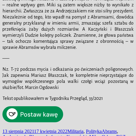
– realne wpływy gen. Miki są zatem większe niżby to wynikało z
hierarchii. Zwłaszcza że za Andrzejczakiem nie stoi silny prezydent.
Niezależnie od tego, kto wpadł na pomysł z Abramsami, dowódca
generalny przyklasnął w imieniu armii, zmuszając szefa sztabu do
przełknięcia żaby dużych rozmiarów. A Kaczyński i Błaszczak
wymierzyli Dudzie kolejny policzek. Znamienne, że głowa państwa
– tak ochoczo komentująca sprawy związane z obronnością – w
sprawie Abramsów wybrała milczenie.
—–
Nz. T-72 podczas mycia i odkażania po ćwiczeniach poligonowych.
Jak zapewnia Mariusz Błaszczak, te kompletnie nieprzystające do
wymogów współczesnego pola walki czołgi wciąż pozostaną w
służbie/fot. Marcin Ogdowski
Tekst opublikowałem w Tygodniku Przegląd, 33/2021
Data
Kategorie
Tagi
13 sierpnia 2021
17 kwietnia 2022
Militaria
,
Polityka
Abrams
,