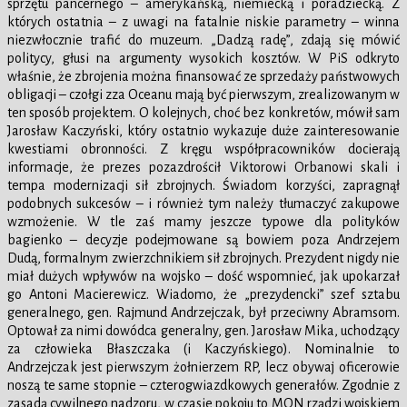
sprzętu pancernego – amerykańską, niemiecką i poradziecką. Z
których ostatnia – z uwagi na fatalnie niskie parametry – winna
niezwłocznie trafić do muzeum. „Dadzą radę”, zdają się mówić
politycy, głusi na argumenty wysokich kosztów. W PiS odkryto
właśnie, że zbrojenia można finansować ze sprzedaży państwowych
obligacji – czołgi zza Oceanu mają być pierwszym, zrealizowanym w
ten sposób projektem. O kolejnych, choć bez konkretów, mówił sam
Jarosław Kaczyński, który ostatnio wykazuje duże zainteresowanie
kwestiami obronności. Z kręgu współpracowników docierają
informacje, że prezes pozazdrościł Viktorowi Orbanowi skali i
tempa modernizacji sił zbrojnych. Świadom korzyści, zapragnął
podobnych sukcesów – i również tym należy tłumaczyć zakupowe
wzmożenie. W tle zaś mamy jeszcze typowe dla polityków
bagienko – decyzje podejmowane są bowiem poza Andrzejem
Dudą, formalnym zwierzchnikiem sił zbrojnych. Prezydent nigdy nie
miał dużych wpływów na wojsko – dość wspomnieć, jak upokarzał
go Antoni Macierewicz. Wiadomo, że „prezydencki” szef sztabu
generalnego, gen. Rajmund Andrzejczak, był przeciwny Abramsom.
Optował za nimi dowódca generalny, gen. Jarosław Mika, uchodzący
za człowieka Błaszczaka (i Kaczyńskiego). Nominalnie to
Andrzejczak jest pierwszym żołnierzem RP, lecz obywaj oficerowie
noszą te same stopnie – czterogwiazdkowych generałów. Zgodnie z
zasadą cywilnego nadzoru, w czasie pokoju to MON rządzi wojskiem