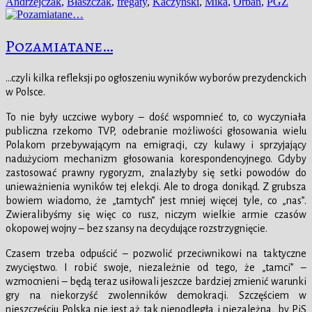
publikacji
Andrzejczak
,
Błaszczak
,
fregaty
,
Kaczyński
,
Mika
,
Orban
,
PGZ
Pozamiatane…
…czyli kilka refleksji po ogłoszeniu wyników wyborów prezydenckich
w Polsce.
To nie były uczciwe wybory – dość wspomnieć to, co wyczyniała
publiczna rzekomo TVP, odebranie możliwości głosowania wielu
Polakom przebywającym na emigracji, czy kulawy i sprzyjający
nadużyciom mechanizm głosowania korespondencyjnego. Gdyby
zastosować prawny rygoryzm, znalazłyby się setki powodów do
unieważnienia wyników tej elekcji. Ale to droga donikąd. Z grubsza
bowiem wiadomo, że „tamtych” jest mniej więcej tyle, co „nas”.
Zwieralibyśmy się więc co rusz, n
iczym wielkie armie czasów
okopowej wojny – bez szansy na decydujące rozstrzygnięcie.
Czasem trzeba odpuścić – pozwolić przeciwnikowi na taktyczne
zwycięstwo. I robić swoje, niezależnie od tego, że „tamci” –
wzmocnieni – będą teraz usiłowali jeszcze bardziej zmienić warunki
gry na niekorzyść zwolenników demokracji. Szczęściem w
nieszczęściu Polska nie jest aż tak niepodległa i niezależna, by PiS