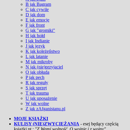
B jak Bagram
C jak cywile
D jak dom
E jak emocje
F jak front
G jak "gromiki"
H jak hołd
I jak Indianie
J jak język
K jak koleżeństwo
L jak latanie
M jak mikroby
N jak (nie)przyjaciel
O jak obłuda
P jak pech
R jak reguły
S jak sprzęt
T jak trauma
U jak uposażenie
W jak wolne
Z jak zAfganistanu.pl
MOJE KSIĄŻKI
KULISY (NIE)ZWYCIĘŻANIA
- esej będący częścią
książki pt.:
"Z Wami wolność. O wojnie i z wojny"