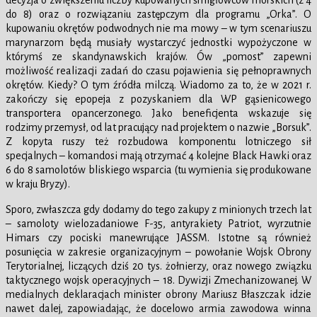
decyzja o zwiększeniu liczby kupowanych śmigłowców morskich (z 4
do 8) oraz o rozwiązaniu zastępczym dla programu „Orka”. O
kupowaniu okrętów podwodnych nie ma mowy – w tym scenariuszu
marynarzom będą musiały wystarczyć jednostki wypożyczone w
którymś ze skandynawskich krajów. Ów „pomost” zapewni
możliwość realizacji zadań do czasu pojawienia się pełnoprawnych
okrętów. Kiedy? O tym źródła milczą. Wiadomo za to, że w 2021 r.
zakończy się epopeja z pozyskaniem dla WP gąsienicowego
transportera opancerzonego. Jako beneficjenta wskazuje się
rodzimy przemysł, od lat pracujący nad projektem o nazwie „Borsuk”.
Z kopyta ruszy też rozbudowa komponentu lotniczego sił
specjalnych – komandosi mają otrzymać 4 kolejne Black Hawki oraz
6 do 8 samolotów bliskiego wsparcia (tu wymienia się produkowane
w kraju Bryzy).
Sporo, zwłaszcza gdy dodamy do tego zakupy z minionych trzech lat
– samoloty wielozadaniowe F-35, antyrakiety Patriot, wyrzutnie
Himars czy pociski manewrujące JASSM. Istotne są również
posunięcia w zakresie organizacyjnym – powołanie Wojsk Obrony
Terytorialnej, liczących dziś 20 tys. żołnierzy, oraz nowego związku
taktycznego wojsk operacyjnych – 18. Dywizji Zmechanizowanej. W
medialnych deklaracjach minister obrony Mariusz Błaszczak idzie
nawet dalej, zapowiadając, że docelowo armia zawodowa winna