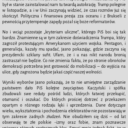
był w stanie zainstalować nam tu twardą autokrację. Trump polegnie
w listopadzie, a i w Unii zaczynają widzieć, że czas rozmów już się
skończył. Polityczna i finansowa presja zza oceanu i z Brukseli z
pewnością przytemperuje zapędy pożal się boże reformatorów.
No i wciąż pozostaje „kryterium uliczne”, którego PiS boi się tak
bardzo. Znamienne są w tym zakresie doświadczenia Trumpa, który
zagroził protestującym Amerykanom użyciem wojska. Pentagon, i
generalicja, kazały mu spadać, jasno pokazując, gdzie zaczyna się
prezydencki szklany sufit. Ufam, że i u nas nikt narodu bronią
zastraszał nie będzie. Co nie zmienia faktu, że po stronie obrońców
demokracji potrzebna jest gotowość do mobilizacji – do wyjścia na
ulice, gdy zagrożona będzie jakaś część naszej wolności.
Wyniki wyborów jasno pokazują, że to nie umiejętne zarządzanie
państwem dało PiS kolejne zwycięstwo. Kaczyński i spółka
zbudowali swe reduty pośród ludzi, których łatwiej przekupić,
otumanić i oszukać. Do których prościej dotrzeć z przekazem
opartym o różnego rodzaju lęki i uprzedzenia. Dane dotyczące
wieku, wykształcenia i pochodzenia elektoratów nie pozostawiają w
tym zakresie żadnych złudzeń. Nie obudziłem się dziś – od lat
obserwuję te złe polskie -izmy oraz fobie, znam poznawcze