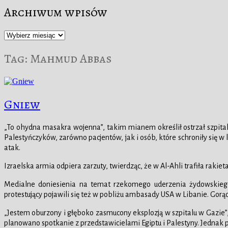
Archiwum wpisów
Archiwum
wpisów
Tag:
Mahmud Abbas
Gniew
„To ohydna masakra wojenna”, takim mianem określił ostrzał szpita
Palestyńczyków, zarówno pacjentów, jak i osób, które schroniły się w
atak.
Izraelska armia odpiera zarzuty, twierdząc, że w Al-Ahli trafiła rakie
Medialne doniesienia na temat rzekomego uderzenia żydowskiego l
protestujący pojawili się też w pobliżu ambasady USA w Libanie. Gorą
„Jestem oburzony i głęboko zasmucony eksplozją w szpitalu w Gazie”
planowano spotkanie z przedstawicielami Egiptu i Palestyny. Jednak 