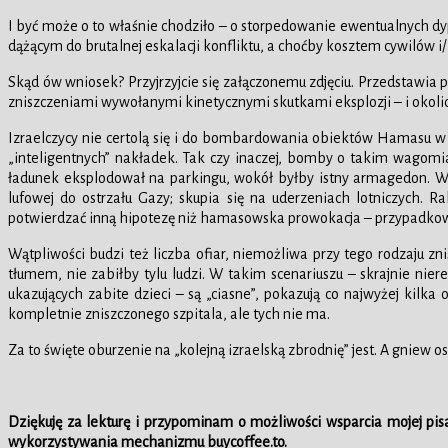
I być może o to właśnie chodziło – o storpedowanie ewentualnych dy
dążącym do brutalnej eskalacji konfliktu, a choćby kosztem cywilów i/
Skąd ów wniosek? Przyjrzyjcie się załączonemu zdjęciu. Przedstawia 
zniszczeniami wywołanymi kinetycznymi skutkami eksplozji – i okolicz
Izraelczycy nie certolą się i do bombardowania obiektów Hamasu w G
„inteligentnych” nakładek. Tak czy inaczej, bomby o takim wagomi
ładunek eksplodował na parkingu, wokół byłby istny armagedon. Wido
lufowej do ostrzału Gazy; skupia się na uderzeniach lotniczych.
potwierdzać inną hipotezę niż hamasowska prowokacja – przypadkoweg
Wątpliwości budzi też liczba ofiar, niemożliwa przy tego rodzaju zni
tłumem, nie zabiłby tylu ludzi. W takim scenariuszu – skrajnie nier
ukazujących zabite dzieci – są „ciasne”, pokazują co najwyżej kilk
kompletnie zniszczonego szpitala, ale tych nie ma.
Za to święte oburzenie na „kolejną izraelską zbrodnię” jest. A gniew 
Dziękuję za lekturę i przypominam o możliwości wsparcia mojej pis
wykorzystywania mechanizmu buycoffee.to.