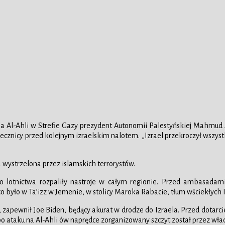
la Al-Ahli w Strefie Gazy prezydent Autonomii Palestyńskiej Mahmud
 lecznicy przed kolejnym izraelskim nalotem. „Izrael przekroczył wszys
ta wystrzelona przez islamskich terrorystów.
otnictwa rozpaliły nastroje w całym regionie. Przed ambasadami Izr
co było w Ta’izz w Jemenie, w stolicy Maroka Rabacie, tłum wściekłych 
, zapewnił Joe Biden, będący akurat w drodze do Izraela. Przed dotarc
po ataku na Al-Ahli ów naprędce zorganizowany szczyt został przez wła