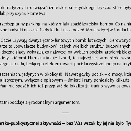
plomatycznych rozwiązań izraelsko-palestyńskiego kryzysu. Które były
lub przy użyciu kłamstwa.
przedszpitalny parking, na który miała spaść izraelska bomba. Co na n
ne budynki noszące ślady lekkich uszkodzeń. Mniej więcej w środku foto
azie używają dwutysięczno-funtowych bomb lotniczych. Kierowanych, c
arze to „powalacze budynków”; całych wielkich struktur budowlanych 
czne ślady wskazują co najwyżej na wybuch pocisku artyleryjskiego, e
 Rakiety, którymi Hamas atakuje Izrael, to najczęściej samoróbki w
o ostrzału, będącego efektem awarii pocisku wystrzelonego na teryto
szczeniach, jedynych w okolicy (!). Nawet gdyby pocisk – o mocy, któr
ealistycznym, wyłącznie opisowym – śmierć i rany poniosłoby kilkadzi
a ofiar, nie sposób ich też przypisać do lokalizacji, trudno wywniosk
ostatni poddaje się racjonalnym argumentom.
—–
arsko-publicystycznej aktywności – bez Was wszak by jej nie było. Ty