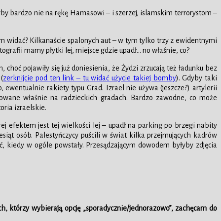
by bardzo nie na rękę Hamasowi – i szerzej, islamskim terrorystom –
im widać? Kilkanaście spalonych aut – w tym tylko trzy z ewidentnymi
grafii mamy płytki lej, miejsce gdzie upadł… no właśnie, co?
hoć pojawiły się już doniesienia, że Żydzi zrzucają też ładunku bez
(
zerknijcie pod ten link – tu widać użycie takiej bomby
). Gdyby taki
wentualnie rakiety typu Grad. Izrael nie używa (jeszcze?) artylerii
zorowane właśnie na radzieckich gradach. Bardzo zawodne, co może
ria izraelskie.
ej efektem jest tej wielkości lej – upadł na parking po brzegi nabity
esiąt osób. Palestyńczycy puścili w świat kilka przejmujących kadrów
ować, kiedy w ogóle powstały. Przesądzającym dowodem byłyby zdjęcia
ch, którzy wybierają opcję „sporadycznie/jednorazowo”, zachęcam do