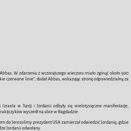
 Abbas. W zdarzeniu z wczorajszego wieczoru miało zginąć około 500
tkie czerwone linie”, dodał Abbas, wskazując stronę odpowiedzialną za
aela w Turcji i Jordanii odbyły się wielotysięczne manifestacje,
Irakijczyków wyszedł na ulice w Bagdadzie.
iem do Jerozolimy prezydent USA zamierzał odwiedzić Jordanię, gdzie
dze Jordanii odwołany.