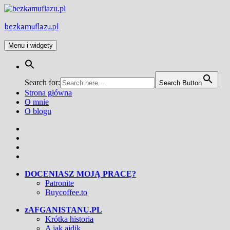
Przejdź
do
treści
bezkamuflazu.pl
Menu i widgety
Search for:
Search Button
Strona główna
O mnie
O blogu
Facebook
Twitter
Instagram
YouTube
DOCENIASZ MOJĄ PRACĘ?
Patronite
Buycoffee.to
zAFGANISTANU.PL
Krótka historia
A jak ajdik