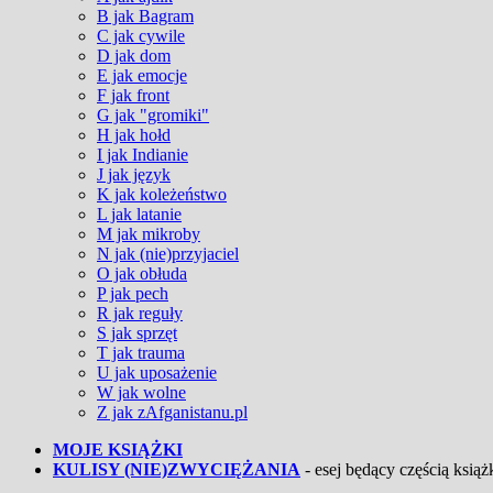
B jak Bagram
C jak cywile
D jak dom
E jak emocje
F jak front
G jak "gromiki"
H jak hołd
I jak Indianie
J jak język
K jak koleżeństwo
L jak latanie
M jak mikroby
N jak (nie)przyjaciel
O jak obłuda
P jak pech
R jak reguły
S jak sprzęt
T jak trauma
U jak uposażenie
W jak wolne
Z jak zAfganistanu.pl
MOJE KSIĄŻKI
KULISY (NIE)ZWYCIĘŻANIA
- esej będący częścią książk