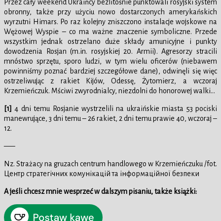
Przez cały weekend Ukraińcy bezlitośnie punktowali rosyjski system
obronny, także przy użyciu nowo dostarczonych amerykańskich
wyrzutni Himars. Po raz kolejny zniszczono instalacje wojskowe na
Wężowej Wyspie – co ma ważne znaczenie symboliczne. Przede
wszystkim jednak ostrzelano duże składy amunicyjne i punkty
dowodzenia Rosjan (m.in. rosyjskiej 20. Armii). Agresorzy stracili
mnóstwo sprzętu, sporo ludzi, w tym wielu oficerów (niebawem
powinniśmy poznać bardziej szczegółowe dane), odwinęli się więc
ostrzeliwując z rakiet Kijów, Odessę, Żytomierz, a wczoraj
Krzemieńczuk. Mściwi zwyrodnialcy, niezdolni do honorowej walki…
[1]
4 dni temu Rosjanie wystrzelili na ukraińskie miasta 53 pociski
manewrujące, 3 dni temu – 26 rakiet, 2 dni temu prawie 40, wczoraj –
12.
—–
Nz. Strażacy na gruzach centrum handlowego w Krzemieńczuku /fot.
Центр стратегічних комунікацій та інформаційної безпеки
A jeśli chcesz mnie wesprzeć w dalszym pisaniu, także książki: