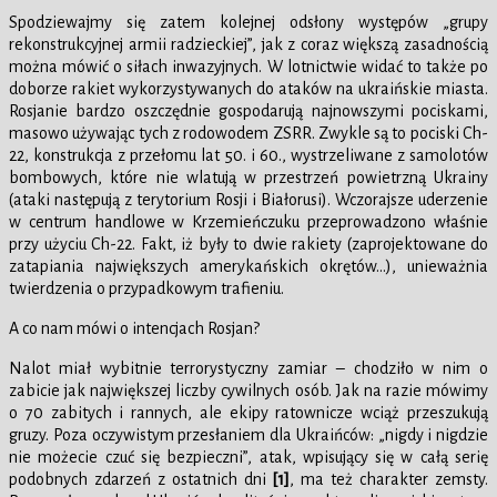
Spodziewajmy się zatem kolejnej odsłony występów „grupy
rekonstrukcyjnej armii radzieckiej”, jak z coraz większą zasadnością
można mówić o siłach inwazyjnych. W lotnictwie widać to także po
doborze rakiet wykorzystywanych do ataków na ukraińskie miasta.
Rosjanie bardzo oszczędnie gospodarują najnowszymi pociskami,
masowo używając tych z rodowodem ZSRR. Zwykle są to pociski Ch-
22, konstrukcja z przełomu lat 50. i 60., wystrzeliwane z samolotów
bombowych, które nie wlatują w przestrzeń powietrzną Ukrainy
(ataki następują z terytorium Rosji i Białorusi). Wczorajsze uderzenie
w centrum handlowe w Krzemieńczuku przeprowadzono właśnie
przy użyciu Ch-22. Fakt, iż były to dwie rakiety (zaprojektowane do
zatapiania największych amerykańskich okrętów…), unieważnia
twierdzenia o przypadkowym trafieniu.
A co nam mówi o intencjach Rosjan?
Nalot miał wybitnie terrorystyczny zamiar – chodziło w nim o
zabicie jak największej liczby cywilnych osób. Jak na razie mówimy
o 70 zabitych i rannych, ale ekipy ratownicze wciąż przeszukują
gruzy. Poza oczywistym przesłaniem dla Ukraińców: „nigdy i nigdzie
nie możecie czuć się bezpieczni”, atak, wpisujący się w całą serię
podobnych zdarzeń z ostatnich dni
[1]
, ma też charakter zemsty.