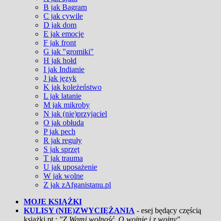
B jak Bagram
C jak cywile
D jak dom
E jak emocje
F jak front
G jak "gromiki"
H jak hołd
I jak Indianie
J jak język
K jak koleżeństwo
L jak latanie
M jak mikroby
N jak (nie)przyjaciel
O jak obłuda
P jak pech
R jak reguły
S jak sprzęt
T jak trauma
U jak uposażenie
W jak wolne
Z jak zAfganistanu.pl
MOJE KSIĄŻKI
KULISY (NIE)ZWYCIĘŻANIA
- esej będący częścią
książki pt.:
"Z Wami wolność. O wojnie i z wojny"