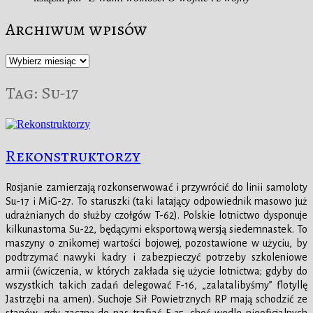
Archiwum wpisów
Archiwum
wpisów
Tag:
Su-17
Rekonstruktorzy
Rosjanie zamierzają rozkonserwować i przywrócić do linii samoloty
Su-17 i MiG-27. To staruszki (taki latający odpowiednik masowo już
udrażnianych do służby czołgów T-62). Polskie lotnictwo dysponuje
kilkunastoma Su-22, będącymi eksportową wersją siedemnastek. To
maszyny o znikomej wartości bojowej, pozostawione w użyciu, by
podtrzymać nawyki kadry i zabezpieczyć potrzeby szkoleniowe
armii (ćwiczenia, w których zakłada się użycie lotnictwa; gdyby do
wszystkich takich zadań delegować F-16, „zalatalibyśmy” flotyllę
Jastrzębi na amen). Suchoje Sił Powietrznych RP mają schodzić ze