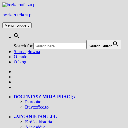
Przejdź
do
treści
bezkamuflazu.pl
Menu i widgety
Search for:
Search Button
Strona główna
O mnie
O blogu
Facebook
Twitter
Instagram
YouTube
DOCENIASZ MOJĄ PRACĘ?
Patronite
Buycoffee.to
zAFGANISTANU.PL
Krótka historia
A jak ajdik