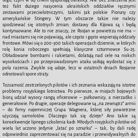
tego, czym w tej chwili dysponują Ukraińcy. Nie bez znaczenia jest
też fakt dużego nasycenia ukraińskich oddziałów ręcznymi
zestawami przeciwlotniczymi, takimi jak polskie Pioruny czy
amerykańskie Stingery. W tym obszarze także nie należy
spodziewać się istotnych zmian; dostawy dla Kijowa są i będą
kontynuowane. Ale to nie znaczy, że Rosjan w powietrzu nie ma –
nad miastami się nie pojawiają, ale często i gęsto wspierają oddziały
frontowe. Mówi się o 200-300 takich operacjach dziennie, w których
rolę konia roboczego spełniają klasyczne szturmowce Su-25.
Obładowane bombami i rakietami, dolatują nad cele na niskich
wysokościach i po przeprowadzonym ataku usiłują wydostać się z
pola rażenia. Zwykle się udaje, lecz w ostatnich dniach Rosjanie
odnotowali spore straty.
Tożsamość zestrzelonych pilotów i ich zeznania wskazują na istotne
problemy rosyjskiego lotnictwa. Po pierwsze, w misjach bojowych
biorą udział wysocy rangą oficerowie – pułkownicy, a nierzadko i
generałowie. Po drugie, operacje delegowane są „na zewnątrz” armii
– do firmy najemniczej Grupa Wagnera, której siły powietrzne
użyczają samolotów. Dlaczego tak się dzieje? Ano takie są
konsekwencje lipnego szkolenia kadr. Młodych rosyjskich pilotów od
wielu lat uczono jedynie „latać po sznurku” – tak, by dali radę
odpowiednio zaprezentować się na paradzie i przewidywalnych do