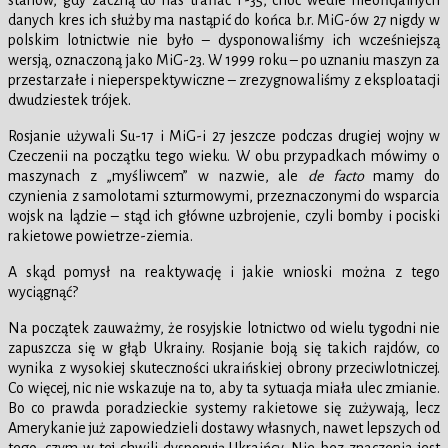
stanów, gdy zaczną do nas trafiać F-35, choć wedle nieoficjalnych
danych kres ich służby ma nastąpić do końca b.r. MiG-ów 27 nigdy w
polskim lotnictwie nie było – dysponowaliśmy ich wcześniejszą
wersją, oznaczoną jako MiG-23. W 1999 roku – po uznaniu maszyn za
przestarzałe i nieperspektywiczne – zrezygnowaliśmy z eksploatacji
dwudziestek trójek.
Rosjanie używali Su-17 i MiG-i 27 jeszcze podczas drugiej wojny w
Czeczenii na początku tego wieku. W obu przypadkach mówimy o
maszynach z „myśliwcem” w nazwie, ale
de facto
mamy do
czynienia z samolotami szturmowymi, przeznaczonymi do wsparcia
wojsk na lądzie – stąd ich główne uzbrojenie, czyli bomby i pociski
rakietowe powietrze-ziemia.
A skąd pomysł na reaktywację i jakie wnioski można z tego
wyciągnąć?
Na początek zauważmy, że rosyjskie lotnictwo od wielu tygodni nie
zapuszcza się w głąb Ukrainy. Rosjanie boją się takich rajdów, co
wynika z wysokiej skuteczności ukraińskiej obrony przeciwlotniczej.
Co więcej, nic nie wskazuje na to, aby ta sytuacja miała ulec zmianie.
Bo co prawda poradzieckie systemy rakietowe się zużywają, lecz
Amerykanie już zapowiedzieli dostawy własnych, nawet lepszych od