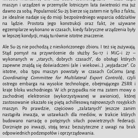
maszyn i urządzeń w przemyśle lotniczym lata świetności ma już
dawno za sobą. Popularność Su-25 bierze się zatem nie tylko z faktu,
że idealnie nadaje się do misji bezpośredniego wsparcia oddziałów
na lądzie. Prostota jego konstrukcji oraz fakt, że używane
egzemplarze wykonano w czasach, kiedy fabryczne urządzenia były
w lepszej kondycji, mają tu równie istotne znaczenie.
Ale Su-25 nie pochodzą z nieskończonego zbioru. I też się zużywają.
Stąd pomysł na przywrócenie do służby Su-17 i MiG-i 27 –
wykonanych w „starych, dobrych czasach”, do obsługi których
zapewne znajdą się doświadczeni (ale i wiekowi…) „wyjadacze”. Co
istotne, oba typu maszyn powstały w czasach CoComu (ang.
Coordinating Committee for Multilateral Export Controls
), czyli
ostrego embarga na wysokie technologie, obejmującego ZSRR i
kraje bloku wschodniego. W ich przypadku nie ma zatem mowy o
zachodniej elektronice (wykorzystywanej w awionice), której
zastosowanie okazało się piętą achillesową najnowszych rosyjskich
maszyn. Po prawdzie, częściowo „zalatanych” jeszcze zanim
nastąpiła inwazja, w ustawkach dla mediów, w trakcie których
budowano narrację o potężnych siłach powietrznych Federacji.
Dorżnięte po inwazji, stoją teraz bezużyteczne z uwagi na brak
odpowiednich podzespołów i oprzyrządowania.