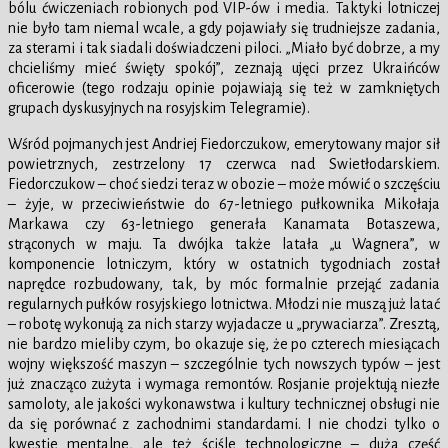
bólu ćwiczeniach robionych pod VIP-ów i media. Taktyki lotniczej
nie było tam niemal wcale, a gdy pojawiały się trudniejsze zadania,
za sterami i tak siadali doświadczeni piloci. „Miało być dobrze, a my
chcieliśmy mieć święty spokój”, zeznają ujęci przez Ukraińców
oficerowie (tego rodzaju opinie pojawiają się też w zamkniętych
grupach dyskusyjnych na rosyjskim Telegramie).
Wśród pojmanych jest Andriej Fiedorczukow, emerytowany major sił
powietrznych, zestrzelony 17 czerwca nad Swietłodarskiem.
Fiedorczukow – choć siedzi teraz w obozie – może mówić o szczęściu
– żyje, w przeciwieństwie do 67-letniego pułkownika Mikołaja
Markawa czy 63-letniego generała Kanamata Botaszewa,
strąconych w maju. Ta dwójka także latała „u Wagnera”, w
komponencie lotniczym, który w ostatnich tygodniach został
naprędce rozbudowany, tak, by móc formalnie przejąć zadania
regularnych pułków rosyjskiego lotnictwa. Młodzi nie muszą już latać
– robotę wykonują za nich starzy wyjadacze u „prywaciarza”. Zresztą,
nie bardzo mieliby czym, bo okazuje się, że po czterech miesiącach
wojny większość maszyn – szczególnie tych nowszych typów – jest
już znacząco zużyta i wymaga remontów. Rosjanie projektują niezłe
samoloty, ale jakości wykonawstwa i kultury technicznej obsługi nie
da się porównać z zachodnimi standardami. I nie chodzi tylko o
kwestie mentalne, ale też ściśle technologiczne – duża część