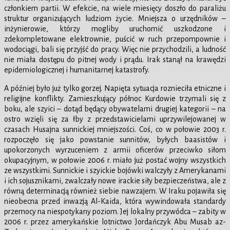
członkiem partii. W efekcie, na wiele miesięcy doszło do paraliżu
struktur organizujących ludziom życie. Mniejsza o urzędników –
inżynierowie, którzy mogliby uruchomić uszkodzone i
zdekompletowane elektrownie, puścić w ruch przepompownie i
wodociągi, bali się przyjść do pracy. Więc nie przychodzili, a ludność
nie miała dostępu do pitnej wody i prądu. Irak stanął na krawędzi
epidemiologicznej i humanitarnej katastrofy.
A później było już tylko gorzej. Napięta sytuacja roznieciła etniczne i
religijne konflikty. Zamieszkujący północ Kurdowie trzymali się z
boku, ale szyici – dotąd będący obywatelami drugiej kategorii – na
ostro wzięli się za łby z przedstawicielami uprzywilejowanej w
czasach Husajna sunnickiej mniejszości. Coś, co w połowie 2003 r.
rozpoczęło się jako powstanie sunnitów, byłych baasistów i
upokorzonych wyrzuceniem z armii oficerów przeciwko siłom
okupacyjnym, w połowie 2006 r. miało już postać wojny wszystkich
ze wszystkimi. Sunnickie i szyickie bojówki walczyły z Amerykanami
i ich sojusznikami, zwalczały nowe irackie siły bezpieczeństwa, ale z
równą determinacją również siebie nawzajem. W Iraku pojawiła się
nieobecna przed inwazją Al-Kaida, która wywindowała standardy
przemocy na niespotykany poziom. Jej lokalny przywódca – zabity w
2006 r. przez amerykańskie lotnictwo Jordańczyk Abu Musab az-