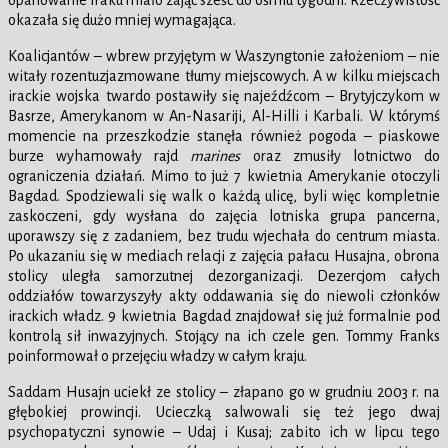
opanowanie Iraku miało zająć sześć do ośmiu tygodni. Rzeczywistość
okazała się dużo mniej wymagająca.
Koalicjantów – wbrew przyjętym w Waszyngtonie założeniom – nie
witały rozentuzjazmowane tłumy miejscowych. A w kilku miejscach
irackie wojska twardo postawiły się najeźdźcom – Brytyjczykom w
Basrze, Amerykanom w An-Nasariji, Al-Hilli i Karbali. W którymś
momencie na przeszkodzie stanęła również pogoda – piaskowe
burze wyhamowały rajd
marines
oraz zmusiły lotnictwo do
ograniczenia działań. Mimo to już 7 kwietnia Amerykanie otoczyli
Bagdad. Spodziewali się walk o każdą ulicę, byli więc kompletnie
zaskoczeni, gdy wysłana do zajęcia lotniska grupa pancerna,
uporawszy się z zadaniem, bez trudu wjechała do centrum miasta.
Po ukazaniu się w mediach relacji z zajęcia pałacu Husajna, obrona
stolicy uległa samorzutnej dezorganizacji. Dezercjom całych
oddziałów towarzyszyły akty oddawania się do niewoli członków
irackich władz. 9 kwietnia Bagdad znajdował się już formalnie pod
kontrolą sił inwazyjnych. Stojący na ich czele gen. Tommy Franks
poinformował o przejęciu władzy w całym kraju.
Saddam Husajn uciekł ze stolicy – złapano go w grudniu 2003 r. na
głębokiej prowincji. Ucieczką salwowali się też jego dwaj
psychopatyczni synowie – Udaj i Kusaj; zabito ich w lipcu tego