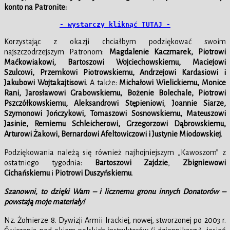
konto na Patronite:
- wystarczy kliknąć TUTAJ -
Korzystając z okazji chciałbym podziękować swoim
najszczodrzejszym Patronom:
Magdalenie Kaczmarek, Piotrowi
Maćkowiakowi, Bartoszowi Wojciechowskiemu, Maciejowi
Szulcowi, Przemkowi Piotrowskiemu, Andrzejowi Kardasiowi i
Jakubowi Wojtakajtisowi
. A także:
Michałowi Wielickiemu, Monice
Rani, Jarosławowi Grabowskiemu, Bożenie Bolechale, Piotrowi
Pszczółkowskiemu, Aleksandrowi Stępieniowi
,
Joannie Siarze,
Szymonowi Jończykowi, Tomaszowi Sosnowskiemu, Mateuszowi
Jasinie, Remiemu Schleicherowi, Grzegorzowi Dąbrowskiemu,
Arturowi Żakowi, Bernardowi Afeltowiczowi i Justynie Miodowskiej
.
Podziękowania należą się również najhojniejszym „Kawoszom” z
ostatniego tygodnia:
Bartoszowi Zajdzie
,
Zbigniewowi
Cichańskiemu
i
Piotrowi Duszyńskiemu
.
Szanowni, to dzięki Wam – i licznemu gronu innych Donatorów –
powstają moje materiały!
Nz. Żołnierze 8. Dywizji Armii Irackiej, nowej, stworzonej po 2003 r.