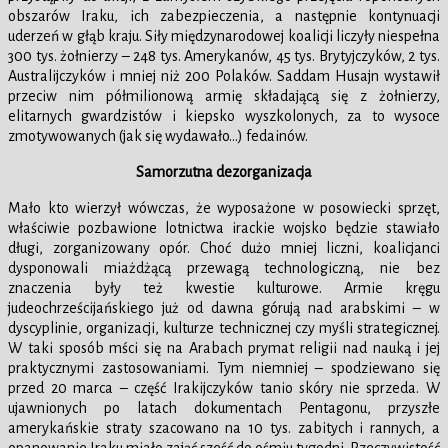
obszarów Iraku, ich zabezpieczenia, a następnie kontynuacji
uderzeń w głąb kraju. Siły międzynarodowej koalicji liczyły niespełna
300 tys. żołnierzy – 248 tys. Amerykanów, 45 tys. Brytyjczyków, 2 tys.
Australijczyków i mniej niż 200 Polaków. Saddam Husajn wystawił
przeciw nim półmilionową armię składającą się z żołnierzy,
elitarnych gwardzistów i kiepsko wyszkolonych, za to wysoce
zmotywowanych (jak się wydawało…) fedainów.
Samorzutna dezorganizacja
Mało kto wierzył wówczas, że wyposażone w posowiecki sprzęt,
właściwie pozbawione lotnictwa irackie wojsko będzie stawiało
długi, zorganizowany opór. Choć dużo mniej liczni, koalicjanci
dysponowali miażdżącą przewagą technologiczną, nie bez
znaczenia były też kwestie kulturowe. Armie kręgu
judeochrześcijańskiego już od dawna górują nad arabskimi – w
dyscyplinie, organizacji, kulturze technicznej czy myśli strategicznej.
W taki sposób mści się na Arabach prymat religii nad nauką i jej
praktycznymi zastosowaniami. Tym niemniej – spodziewano się
przed 20 marca – część Irakijczyków tanio skóry nie sprzeda. W
ujawnionych po latach dokumentach Pentagonu, przyszłe
amerykańskie straty szacowano na 10 tys. zabitych i rannych, a