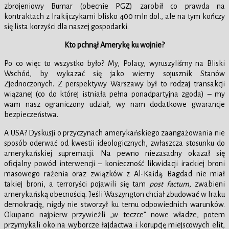
zbrojeniowy Bumar (obecnie PGZ) zarobił co prawda na
kontraktach z Irakijczykami blisko 400 mln dol., ale na tym kończy
się lista korzyści dla naszej gospodarki.
Kto pchnął Amerykę ku wojnie?
Po co więc to wszystko było? My, Polacy, wyruszyliśmy na Bliski
Wschód, by wykazać się jako wierny sojusznik Stanów
Zjednoczonych. Z perspektywy Warszawy był to rodzaj transakcji
wiązanej (co do której istniała pełna ponadpartyjna zgoda) – my
wam nasz ograniczony udział, wy nam dodatkowe gwarancje
bezpieczeństwa.
A USA? Dyskusji o przyczynach amerykańskiego zaangażowania nie
sposób oderwać od kwestii ideologicznych, zwłaszcza stosunku do
amerykańskiej supremacji. Na pewno niezasadny okazał się
oficjalny powód interwencji – konieczność likwidacji irackiej broni
masowego rażenia oraz związków z Al-Kaidą. Bagdad nie miał
takiej broni, a terroryści pojawili się tam
post factum
, zwabieni
amerykańską obecnością. Jeśli Waszyngton chciał zbudować w Iraku
demokrację, nigdy nie stworzył ku temu odpowiednich warunków.
Okupanci najpierw przywieźli „w teczce” nowe władze, potem
przymykali oko na wyborcze łajdactwa i korupcję miejscowych elit,