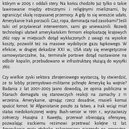
którym w 2005 r. oddali stery. Na końcu chodziło już tylko o takie
lawirowanie między etnicznymi i religijnymi mieliznami, by
ograniczyć skalę rozpasanej przemocy. A gdy to się wreszcie udało,
Amerykanie Irak porzucili. Gaz, ropa, dominacja nad zasobami? Jeśli
taki cel przyświecał interwentom, sami go unieważnili. Rozwój
technologii ułatwił amerykańskim firmom eksploatację krajowych
złóż ropy w miejscach dotąd wykluczonych z uwagi na wysokie
koszty, pozwolił też na masowe wydobycie gazu łupkowego. W
efekcie, w drugiej dekadzie XXI w., USA stały się energetycznie
samowystarczalne, ba, terminale portowe dotąd nastawione na
odbiór kopalin, przebudowano w infrastrukturę służącą do wysyłki
złóż.
Czy wielkie zyski sektora zbrojeniowego wystarczą, by stwierdzić,
że to lobby przemysłowo-militarne pchnęło Amerykę ku wojnie?
Badania z lat 2001-2003 jasno dowodzą, że opinia publiczna w
Stanach domagała się stanowczych reakcji na zamachy z 11
września. Amerykanie, ujmując rzecz dosadnie, musieli komuś
spuścić łomot. W Afganistanie poszło za łatwo, a Irak wciąż miał
status niedokończonej wojny. Bush-senior w 1991 r., wyrzuciwszy
żołnierzy Husajna z Kuwejtu, przerwał obiecującą ofensywę,
pozwalając irackiemu reżimowi przetrwać kolejne 12 lat.