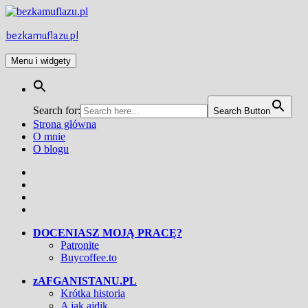
Przejdź
do
treści
bezkamuflazu.pl
Menu i widgety
Search for:
Search Button
Strona główna
O mnie
O blogu
Facebook
Twitter
Instagram
YouTube
DOCENIASZ MOJĄ PRACĘ?
Patronite
Buycoffee.to
zAFGANISTANU.PL
Krótka historia
A jak ajdik