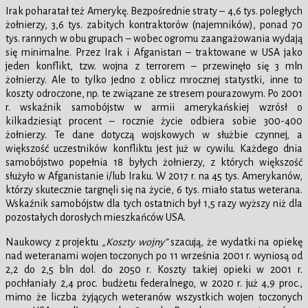
Irak poharatał też Amerykę. Bezpośrednie straty – 4,6 tys. poległych
żołnierzy, 3,6 tys. zabitych kontraktorów (najemników), ponad 70
tys. rannych w obu grupach – wobec ogromu zaangażowania wydają
się minimalne. Przez Irak i Afganistan – traktowane w USA jako
jeden konflikt, tzw. wojna z terrorem – przewinęło się 3 mln
żołnierzy. Ale to tylko jedno z oblicz mrocznej statystki, inne to
koszty odroczone, np. te związane ze stresem pourazowym. Po 2001
r. wskaźnik samobójstw w armii amerykańskiej wzrósł o
kilkadziesiąt procent – rocznie życie odbiera sobie 300-400
żołnierzy. Te dane dotyczą wojskowych w służbie czynnej, a
większość uczestników konfliktu jest już w cywilu. Każdego dnia
samobójstwo popełnia 18 byłych żołnierzy, z których większość
służyło w Afganistanie i/lub Iraku. W 2017 r. na 45 tys. Amerykanów,
którzy skutecznie targnęli się na życie, 6 tys. miało status weterana.
Wskaźnik samobójstw dla tych ostatnich był 1,5 razy wyższy niż dla
pozostałych dorosłych mieszkańców USA.
Naukowcy z projektu
„Koszty wojny”
szacują, że wydatki na opiekę
nad weteranami wojen toczonych po 11 września 2001 r. wyniosą od
2,2 do 2,5 bln dol. do 2050 r. Koszty takiej opieki w 2001 r.
pochłaniały 2,4 proc. budżetu federalnego, w 2020 r. już 4,9 proc.,
mimo że liczba żyjących weteranów wszystkich wojen toczonych