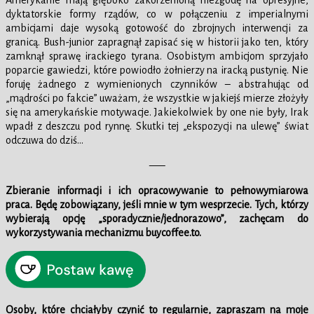
Amerykanie mają głęboko zakorzenioną niezgodę na opresyjne,
dyktatorskie formy rządów, co w połączeniu z imperialnymi
ambicjami daje wysoką gotowość do zbrojnych interwencji za
granicą. Bush-junior zapragnął zapisać się w historii jako ten, który
zamknął sprawę irackiego tyrana. Osobistym ambicjom sprzyjało
poparcie gawiedzi, które powiodło żołnierzy na iracką pustynię. Nie
foruję żadnego z wymienionych czynników – abstrahując od
„mądrości po fakcie” uważam, że wszystkie w jakiejś mierze złożyły
się na amerykańskie motywacje. Jakiekolwiek by one nie były, Irak
wpadł z deszczu pod rynnę. Skutki tej „ekspozycji na ulewę” świat
odczuwa do dziś…
—–
Zbieranie informacji i ich opracowywanie to pełnowymiarowa
praca. Będę zobowiązany, jeśli mnie w tym wesprzecie.
Tych, którzy
wybierają opcję „sporadycznie/jednorazowo”, zachęcam do
wykorzystywania mechanizmu buycoffee.to.
Osoby, które chciałyby czynić to regularnie, zapraszam na moje