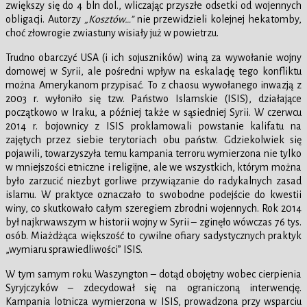
zwiększy się do 4 bln dol., wliczając przyszłe odsetki od wojennych
obligacji. Autorzy
„Kosztów…”
nie przewidzieli kolejnej hekatomby,
choć złowrogie zwiastuny wisiały już w powietrzu.
Trudno obarczyć USA (i ich sojuszników) winą za wywołanie wojny
domowej w Syrii, ale pośredni wpływ na eskalację tego konfliktu
można Amerykanom przypisać. To z chaosu wywołanego inwazją z
2003 r. wyłoniło się tzw. Państwo Islamskie (ISIS), działające
początkowo w Iraku, a później także w sąsiedniej Syrii. W czerwcu
2014 r. bojownicy z ISIS proklamowali powstanie kalifatu na
zajętych przez siebie terytoriach obu państw. Gdziekolwiek się
pojawili, towarzyszyła temu kampania terroru wymierzona nie tylko
w mniejszości etniczne i religijne, ale we wszystkich, którym można
było zarzucić niezbyt gorliwe przywiązanie do radykalnych zasad
islamu. W praktyce oznaczało to swobodne podejście do kwestii
winy, co skutkowało całym szeregiem zbrodni wojennych. Rok 2014
był najkrwawszym w historii wojny w Syrii – zginęło wówczas 76 tys.
osób. Miażdżąca większość to cywilne ofiary sadystycznych praktyk
„wymiaru sprawiedliwości” ISIS.
W tym samym roku Waszyngton – dotąd obojętny wobec cierpienia
Syryjczyków – zdecydował się na ograniczoną interwencję.
Kampania lotnicza wymierzona w ISIS, prowadzona przy wsparciu