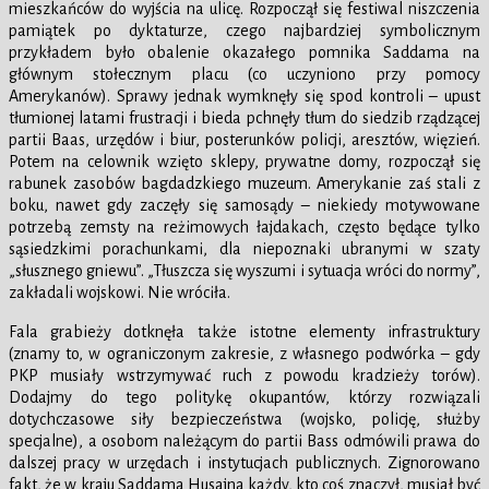
mieszkańców do wyjścia na ulicę. Rozpoczął się festiwal niszczenia
pamiątek po dyktaturze, czego najbardziej symbolicznym
przykładem było obalenie okazałego pomnika Saddama na
głównym stołecznym placu (co uczyniono przy pomocy
Amerykanów). Sprawy jednak wymknęły się spod kontroli – upust
tłumionej latami frustracji i bieda pchnęły tłum do siedzib rządzącej
partii Baas, urzędów i biur, posterunków policji, aresztów, więzień.
Potem na celownik wzięto sklepy, prywatne domy, rozpoczął się
rabunek zasobów bagdadzkiego muzeum. Amerykanie zaś stali z
boku, nawet gdy zaczęły się samosądy – niekiedy motywowane
potrzebą zemsty na reżimowych łajdakach, często będące tylko
sąsiedzkimi porachunkami, dla niepoznaki ubranymi w szaty
„słusznego gniewu”. „Tłuszcza się wyszumi i sytuacja wróci do normy”,
zakładali wojskowi. Nie wróciła.
Fala grabieży dotknęła także istotne elementy infrastruktury
(znamy to, w ograniczonym zakresie, z własnego podwórka – gdy
PKP musiały wstrzymywać ruch z powodu kradzieży torów).
Dodajmy do tego politykę okupantów, którzy rozwiązali
dotychczasowe siły bezpieczeństwa (wojsko, policję, służby
specjalne), a osobom należącym do partii Bass odmówili prawa do
dalszej pracy w urzędach i instytucjach publicznych. Zignorowano
fakt, że w kraju Saddama Husajna każdy, kto coś znaczył, musiał być