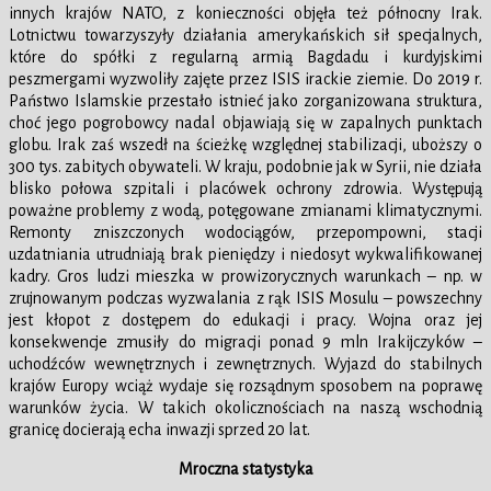
innych krajów NATO, z konieczności objęła też północny Irak.
Lotnictwu towarzyszyły działania amerykańskich sił specjalnych,
które do spółki z regularną armią Bagdadu i kurdyjskimi
peszmergami wyzwoliły zajęte przez ISIS irackie ziemie. Do 2019 r.
Państwo Islamskie przestało istnieć jako zorganizowana struktura,
choć jego pogrobowcy nadal objawiają się w zapalnych punktach
globu. Irak zaś wszedł na ścieżkę względnej stabilizacji, uboższy o
300 tys. zabitych obywateli. W kraju, podobnie jak w Syrii, nie działa
blisko połowa szpitali i placówek ochrony zdrowia. Występują
poważne problemy z wodą, potęgowane zmianami klimatycznymi.
Remonty zniszczonych wodociągów, przepompowni, stacji
uzdatniania utrudniają brak pieniędzy i niedosyt wykwalifikowanej
kadry. Gros ludzi mieszka w prowizorycznych warunkach – np. w
zrujnowanym podczas wyzwalania z rąk ISIS Mosulu – powszechny
jest kłopot z dostępem do edukacji i pracy. Wojna oraz jej
konsekwencje zmusiły do migracji ponad 9 mln Irakijczyków –
uchodźców wewnętrznych i zewnętrznych. Wyjazd do stabilnych
krajów Europy wciąż wydaje się rozsądnym sposobem na poprawę
warunków życia. W takich okolicznościach na naszą wschodnią
granicę docierają echa inwazji sprzed 20 lat.
Mroczna statystyka