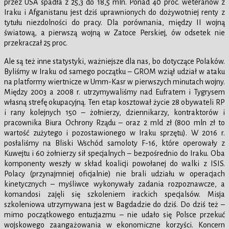
przez USA spadła z 25,3 do 18,5 mln. Ponad 40 proc. weteranów z
Iraku i Afganistanu jest dziś uprawnionych do dożywotniej renty z
tytułu niezdolności do pracy. Dla porównania, między II wojną
światową, a pierwszą wojną w Zatoce Perskiej, ów odsetek nie
przekraczał 25 proc.
Ale są też inne statystyki, ważniejsze dla nas, bo dotyczące Polaków.
Byliśmy w Iraku od samego początku – GROM wziął udział w ataku
na platformy wiertnicze w Umm-Kasr w pierwszych minutach wojny.
Między 2003 a 2008 r. utrzymywaliśmy nad Eufratem i Tygrysem
własną strefę okupacyjną. Ten etap kosztował życie 28 obywateli RP
i rany kolejnych 150 – żołnierzy, dziennikarzy, kontraktorów i
pracownika Biura Ochrony Rządu – oraz 2 mld zł (800 mln zł to
wartość zużytego i pozostawionego w Iraku sprzętu). W 2016 r.
posłaliśmy na Bliski Wschód samoloty F-16, które operowały z
Kuwejtu i 60 żołnierzy sił specjalnych – bezpośrednio do Iraku. Oba
komponenty weszły w skład koalicji powołanej do walki z ISIS.
Polacy (przynajmniej oficjalnie) nie brali udziału w operacjach
kinetycznych – myśliwce wykonywały zadania rozpoznawcze, a
komandosi zajęli się szkoleniem irackich specjalsów. Misja
szkoleniowa utrzymywana jest w Bagdadzie do dziś. Do dziś też –
mimo początkowego entuzjazmu – nie udało się Polsce przekuć
wojskowego zaangażowania w ekonomiczne korzyści. Koncern