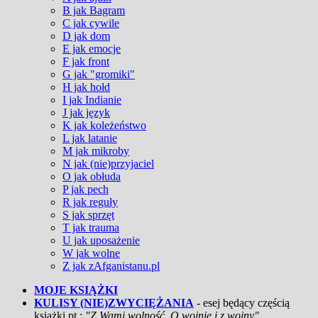
B jak Bagram
C jak cywile
D jak dom
E jak emocje
F jak front
G jak "gromiki"
H jak hołd
I jak Indianie
J jak język
K jak koleżeństwo
L jak latanie
M jak mikroby
N jak (nie)przyjaciel
O jak obłuda
P jak pech
R jak reguły
S jak sprzęt
T jak trauma
U jak uposażenie
W jak wolne
Z jak zAfganistanu.pl
MOJE KSIĄŻKI
KULISY (NIE)ZWYCIĘŻANIA
- esej będący częścią
książki pt.:
"Z Wami wolność. O wojnie i z wojny"