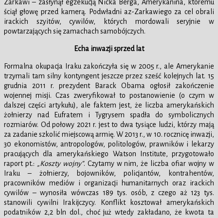
Zarkawi – zasłynął egzekucją Nicka Berga, Amerykanina, któremu
ściął głowę przed kamerą. Podwładni az-Zarkawiego za cel obrali
irackich szyitów, cywilów, których mordowali seryjnie w
powtarzających się zamachach samobójczych.
Echa inwazji sprzed lat
Formalna okupacja Iraku zakończyła się w 2005 r., ale Amerykanie
trzymali tam silny kontyngent jeszcze przez sześć kolejnych lat. 15
grudnia 2011 r. prezydent Barack Obama ogłosił zakończenie
wojennej misji. Czas zweryfikował to postanowienie (o czym w
dalszej części artykułu), ale faktem jest, że liczba amerykańskich
żołnierzy nad Eufratem i Tygrysem spadła do symbolicznych
rozmiarów. Od połowy 2021 r. jest to dwa tysiące ludzi, którzy mają
za zadanie szkolić miejscową armię. W 2013 r., w 10. rocznicę inwazji,
30 ekonomistów, antropologów, politologów, prawników i lekarzy
pracujących dla amerykańskiego Watson Institute, przygotowało
raport pt.:
„Koszty wojny”
. Czytamy w nim, że liczba ofiar wojny w
Iraku – żołnierzy, bojowników, policjantów, kontrahentów,
pracowników mediów i organizacji humanitarnych oraz irackich
cywilów – wynosiła wówczas 189 tys. osób, z czego aż 123 tys.
stanowili cywilni Irakijczycy. Konflikt kosztował amerykańskich
podatników 2,2 bln dol., choć już wtedy zakładano, że kwota ta