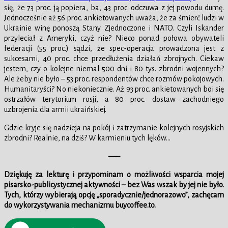
się, że 73 proc. ją popiera, ba, 43 proc. odczuwa z jej powodu dumę.
Jednocześnie aż 56 proc. ankietowanych uważa, że za śmierć ludzi w
Ukrainie winę ponoszą Stany Zjednoczone i NATO. Czyli Iskander
przyleciał z Ameryki, czyż nie? Nieco ponad połowa obywateli
federacji (55 proc.) sądzi, że spec-operacja prowadzona jest z
sukcesami, 40 proc. chce przedłużenia działań zbrojnych. Ciekaw
jestem, czy o kolejne niemal 500 dni i 80 tys. zbrodni wojennych?
Ale żeby nie było – 53 proc. respondentów chce rozmów pokojowych.
Humanitaryści? No niekoniecznie. Aż 93 proc. ankietowanych boi się
ostrzałów terytorium rosji, a 80 proc. dostaw zachodniego
uzbrojenia dla armii ukraińskiej.
Gdzie kryje się nadzieja na pokój i zatrzymanie kolejnych rosyjskich
zbrodni? Realnie, na dziś? W karmieniu tych lęków…
—–
Dziękuję za lekturę i przypominam o możliwości wsparcia mojej
pisarsko-publicystycznej aktywności – bez Was wszak by jej nie było.
Tych, którzy wybierają opcję „sporadycznie/jednorazowo”, zachęcam
do wykorzystywania mechanizmu buycoffee.to.