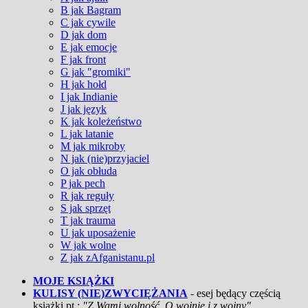
B jak Bagram
C jak cywile
D jak dom
E jak emocje
F jak front
G jak "gromiki"
H jak hołd
I jak Indianie
J jak język
K jak koleżeństwo
L jak latanie
M jak mikroby
N jak (nie)przyjaciel
O jak obłuda
P jak pech
R jak reguły
S jak sprzęt
T jak trauma
U jak uposażenie
W jak wolne
Z jak zAfganistanu.pl
MOJE KSIĄŻKI
KULISY (NIE)ZWYCIĘŻANIA
- esej będący częścią
książki pt.:
"Z Wami wolność. O wojnie i z wojny"