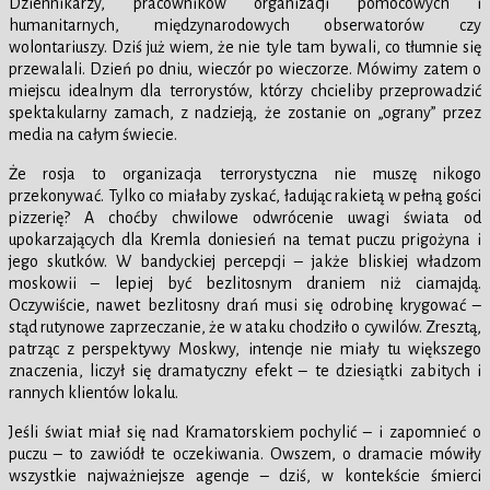
Dziennikarzy, pracowników organizacji pomocowych i
humanitarnych, międzynarodowych obserwatorów czy
wolontariuszy. Dziś już wiem, że nie tyle tam bywali, co tłumnie się
przewalali. Dzień po dniu, wieczór po wieczorze. Mówimy zatem o
miejscu idealnym dla terrorystów, którzy chcieliby przeprowadzić
spektakularny zamach, z nadzieją, że zostanie on „ograny” przez
media na całym świecie.
Że rosja to organizacja terrorystyczna nie muszę nikogo
przekonywać. Tylko co miałaby zyskać, ładując rakietą w pełną gości
pizzerię? A choćby chwilowe odwrócenie uwagi świata od
upokarzających dla Kremla doniesień na temat puczu prigożyna i
jego skutków. W bandyckiej percepcji – jakże bliskiej władzom
moskowii – lepiej być bezlitosnym draniem niż ciamajdą.
Oczywiście, nawet bezlitosny drań musi się odrobinę krygować –
stąd rutynowe zaprzeczanie, że w ataku chodziło o cywilów. Zresztą,
patrząc z perspektywy Moskwy, intencje nie miały tu większego
znaczenia, liczył się dramatyczny efekt – te dziesiątki zabitych i
rannych klientów lokalu.
Jeśli świat miał się nad Kramatorskiem pochylić – i zapomnieć o
puczu – to zawiódł te oczekiwania. Owszem, o dramacie mówiły
wszystkie najważniejsze agencje – dziś, w kontekście śmierci