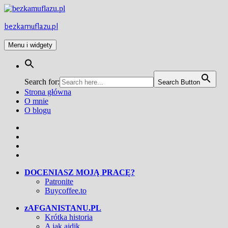
Przejdź
do
treści
bezkamuflazu.pl
Menu i widgety
Search for:
Search Button
Strona główna
O mnie
O blogu
Facebook
Twitter
Instagram
YouTube
DOCENIASZ MOJĄ PRACĘ?
Patronite
Buycoffee.to
zAFGANISTANU.PL
Krótka historia
A jak ajdik