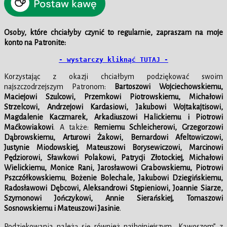
Osoby, które chciałyby czynić to regularnie, zapraszam na moje
konto na Patronite:
- wystarczy kliknąć TUTAJ -
Korzystając z okazji chciałbym podziękować swoim
najszczodrzejszym Patronom:
Bartoszowi Wojciechowskiemu,
Maciejowi Szulcowi,
Przemkowi Piotrowskiemu, Michałowi
Strzelcowi, Andrzejowi Kardasiowi, Jakubowi Wojtakajtisowi,
Magdalenie Kaczmarek, Arkadiuszowi Halickiemu
i
Piotrowi
Maćkowiakowi
. A także:
Remiemu Schleicherowi, Grzegorzowi
Dąbrowskiemu, Arturowi Żakowi,
Bernardowi Afeltowiczowi,
Justynie Miodowskiej, Mateuszowi Borysewiczowi, Marcinowi
Pędziorowi, Sławkowi Polakowi, Patrycji Złotockiej, Michałowi
Wielickiemu, Monice Rani, Jarosławowi Grabowskiemu, Piotrowi
Pszczółkowskiemu
,
Bożenie Bolechale,
Jakubowi Dziegińskiemu,
Radosławowi Dębcowi, Aleksandrowi Stępieniowi,
Joannie Siarze,
Szymonowi Jończykowi, Annie Sierańskiej, Tomaszowi
Sosnowskiemu
i Mateuszowi Jasinie
.
Podziękowania należą się również najhojniejszym „Kawoszom” z