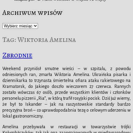
Archiwum wpisów
Archiwum
wpisów
Tag:
Wiktoria Amelina
Zbrodnie
Weekend przyniósł smutne wieści – w szpitalu, z powodu
odniesionych ran, zmarła Wiktoria Amelina. Ukraińska pisarka i
dziennikarka to trzynasta śmiertelna ofiara ataku rakietowego na
Kramatorsk, do jakiego doszło wieczorem 27 czerwca. Rannych
zostało wówczas 67 osób, przede wszystkim klientów i członków
personelu pizzerii „Ria”, w którą trafił rosyjski pocisk. Dziś już wiemy,
że był to Iskander – jak na raszystowskie standardy bardzo
precyzyjna broń – co uprawdopodabnia tezę o celowym uderzeniu w
lokal gastronomiczny.
Amelina przebywała w restauracji w towarzystwie trójki
Kolumbijczyków, tak jak ona zaangażowanych w międzynarodowy