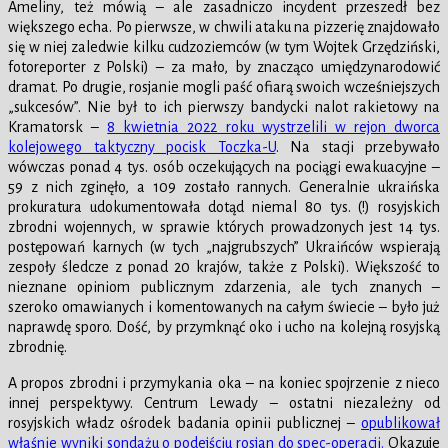
Ameliny, też mówią – ale zasadniczo incydent przeszedł bez
większego echa. Po pierwsze, w chwili ataku na pizzerię znajdowało
się w niej zaledwie kilku cudzoziemców (w tym Wojtek Grzędziński,
fotoreporter z Polski) – za mało, by znacząco umiędzynarodowić
dramat. Po drugie, rosjanie mogli paść ofiarą swoich wcześniejszych
„sukcesów”. Nie był to ich pierwszy bandycki nalot rakietowy na
Kramatorsk –
8 kwietnia 2022 roku wystrzelili w rejon dworca
kolejowego taktyczny pocisk Toczka-U
. Na stacji przebywało
wówczas ponad 4 tys. osób oczekujących na pociągi ewakuacyjne –
59 z nich zginęło, a 109 zostało rannych. Generalnie ukraińska
prokuratura udokumentowała dotąd niemal 80 tys. (!) rosyjskich
zbrodni wojennych, w sprawie których prowadzonych jest 14 tys.
postępowań karnych (w tych „najgrubszych” Ukraińców wspierają
zespoły śledcze z ponad 20 krajów, także z Polski). Większość to
nieznane opiniom publicznym zdarzenia, ale tych znanych –
szeroko omawianych i komentowanych na całym świecie – było już
naprawdę sporo. Dość, by przymknąć oko i ucho na kolejną rosyjską
zbrodnię.
A propos zbrodni i przymykania oka – na koniec spojrzenie z nieco
innej perspektywy. Centrum Lewady – ostatni niezależny od
rosyjskich władz ośrodek badania opinii publicznej –
opublikował
właśnie wyniki sondażu o podejściu rosjan do spec-operacji.
Okazuje