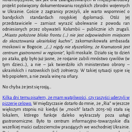
projekt poświęcony dokumentowaniu rosyjskich zbrodni wojennych
w Ukrainie. Goście z zagranicy przeżyli, ale warto wspomnieć o
bandyckich standardach rosyjskiej dyplomacji. Otóż jej
przedstawiciele – zamiast wyrazić ubolewanie z powodu ran
odniesionych przez obywateli Kolumbii – publicznie ich zrugali.
„Miasto położone blisko frontu
(…)
nie jest odpowiednim miejscem
do skosztowania ukraińskiej kuchni”
, zakomunikowała ambasada
moskowii w Bogocie.
„(…)
nigdy nie słyszeliśmy, że Kramatorsk jest
centrum gastronomii w regionie”
, kpili moskale. Działo się to dzień
po ataku, gdy było już jasne, że rosjanie zabili mnóstwo cywilów (w
tym dzieci…), a nie – jak twierdziło ich ministerstwo obrony –
ukraińskich i natowskich (sic!) żołnierzy. W takiej sytuacji sypie się
łeb popiołem, a nie zwala winę na ofiary.
No chyba że jest się rosją…
Kilka dni temu pisałem, że mam wątpliwości, czy raszyści uderzyli w
pizzerię celowo.
W międzyczasie dotarło do mnie, że „Ria” w jeszcze
większym stopniu niż kiedyś (w „moich” latach 2015-16) stała się
lokalem, którego funkcje daleko wykraczały poza usługi
gastronomiczne. Było to centrum informacyjno-towarzyskie dla
wszelkiej maści cudzoziemców pracujących we wschodniej Ukrainie.