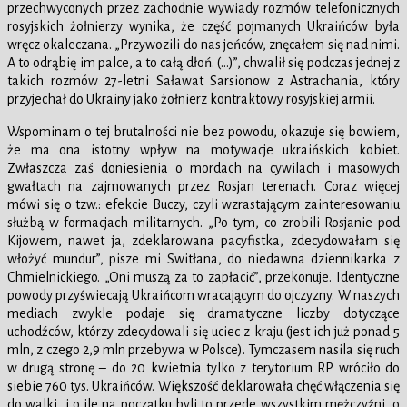
przechwyconych przez zachodnie wywiady rozmów telefonicznych
rosyjskich żołnierzy wynika, że część pojmanych Ukraińców była
wręcz okaleczana. „Przywozili do nas jeńców, znęcałem się nad nimi.
A to odrąbię im palce, a to całą dłoń. (…)”, chwalił się podczas jednej z
takich rozmów 27-letni Saławat Sarsionow z Astrachania, który
przyjechał do Ukrainy jako żołnierz kontraktowy rosyjskiej armii.
Wspominam o tej brutalności nie bez powodu, okazuje się bowiem,
że ma ona istotny wpływ na motywacje ukraińskich kobiet.
Zwłaszcza zaś doniesienia o mordach na cywilach i masowych
gwałtach na zajmowanych przez Rosjan terenach. Coraz więcej
mówi się o tzw.: efekcie Buczy, czyli wzrastającym zainteresowaniu
służbą w formacjach militarnych. „Po tym, co zrobili Rosjanie pod
Kijowem, nawet ja, zdeklarowana pacyfistka, zdecydowałam się
włożyć mundur”, pisze mi Switłana, do niedawna dziennikarka z
Chmielnickiego. „Oni muszą za to zapłacić”, przekonuje. Identyczne
powody przyświecają Ukraińcom wracającym do ojczyzny. W naszych
mediach zwykle podaje się dramatyczne liczby dotyczące
uchodźców, którzy zdecydowali się uciec z kraju (jest ich już ponad 5
mln, z czego 2,9 mln przebywa w Polsce). Tymczasem nasila się ruch
w drugą stronę – do 20 kwietnia tylko z terytorium RP wróciło do
siebie 760 tys. Ukraińców. Większość deklarowała chęć włączenia się
do walki, i o ile na początku byli to przede wszystkim mężczyźni, o