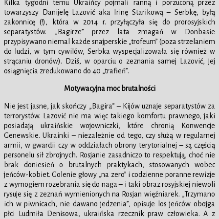
Kilka tygodni temu Ukraińcy pojmali ranną i porzuconą przez
towarzyszy Danijelę Lazović aka Irinę Starikową – Serbkę, byłą
zakonnicę (!), która w 2014 r. przyłączyła się do prorosyjskich
separatystów. „Bagirze” przez lata zmagań w Donbasie
przypisywano niemal każde snajperskie „trofeum” (poza strzelaniem
do ludzi, w tym cywilów, Serbka wyspecjalizowała się również w
strącaniu dronów). Dziś, w oparciu o zeznania samej Lazović, jej
osiągnięcia zredukowano do 40 „trafień”.
Motywacyjna moc brutalności
Nie jest jasne, jak skończy „Bagira” – Kijów uznaje separatystów za
terrorystów. Lazović nie ma więc takiego komfortu prawnego, jaki
posiadają ukraińskie wojowniczki, które chronią Konwencje
Genewskie. Ukrainki – niezależnie od tego, czy służą w regularnej
armii, w gwardii czy w oddziałach obrony terytorialnej – są częścią
personelu sił zbrojnych. Rosjanie zasadniczo to respektują, choć nie
brak doniesień o brutalnych praktykach, stosowanych wobec
jeńców-kobiet. Golenie głowy „na zero” i codzienne poranne rewizje
z wymogiem rozebrania się do naga – i taki obraz rosyjskiej niewoli
rysuje się z zeznań wymienionych na Rosjan więźniarek. „Trzymano
ich w piwnicach, nie dawano jedzenia”, opisuje los jeńców obojga
płci Ludmiła Denisowa, ukraińska rzecznik praw człowieka. A z