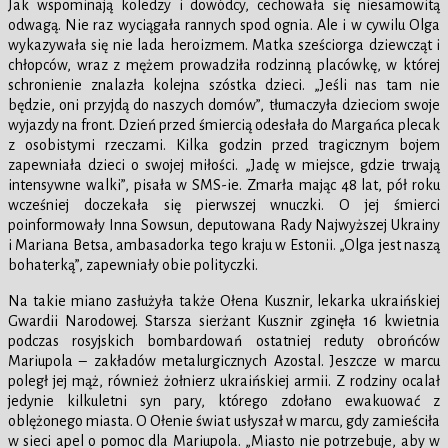
Jak wspominają koledzy i dowódcy, cechowała się niesamowitą
odwagą. Nie raz wyciągała rannych spod ognia. Ale i w cywilu Olga
wykazywała się nie lada heroizmem. Matka sześciorga dziewcząt i
chłopców, wraz z mężem prowadziła rodzinną placówkę, w której
schronienie znalazła kolejna szóstka dzieci. „Jeśli nas tam nie
będzie, oni przyjdą do naszych domów”, tłumaczyła dzieciom swoje
wyjazdy na front. Dzień przed śmiercią odesłała do Margańca plecak
z osobistymi rzeczami. Kilka godzin przed tragicznym bojem
zapewniała dzieci o swojej miłości. „Jadę w miejsce, gdzie trwają
intensywne walki”, pisała w SMS-ie. Zmarła mając 48 lat, pół roku
wcześniej doczekała się pierwszej wnuczki. O jej śmierci
poinformowały Inna Sowsun, deputowana Rady Najwyższej Ukrainy
i Mariana Betsa, ambasadorka tego kraju w Estonii. „Olga jest naszą
bohaterką”, zapewniały obie polityczki.
Na takie miano zasłużyła także Ołena Kusznir, lekarka ukraińskiej
Gwardii Narodowej. Starsza sierżant Kusznir zginęła 16 kwietnia
podczas rosyjskich bombardowań ostatniej reduty obrońców
Mariupola – zakładów metalurgicznych Azostal. Jeszcze w marcu
poległ jej mąż, również żołnierz ukraińskiej armii. Z rodziny ocalał
jedynie kilkuletni syn pary, którego zdołano ewakuować z
oblężonego miasta. O Ołenie świat usłyszał w marcu, gdy zamieściła
w sieci apel o pomoc dla Mariupola. „Miasto nie potrzebuje, aby w