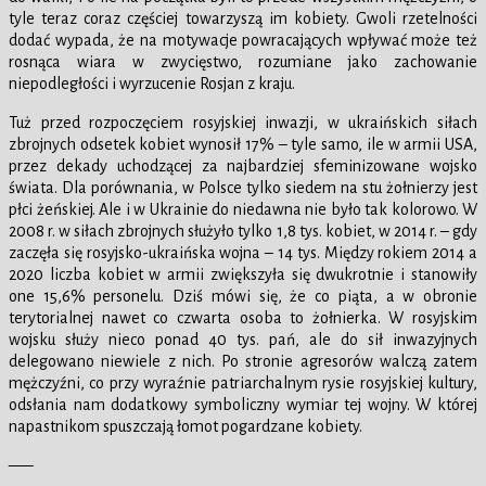
tyle teraz coraz częściej towarzyszą im kobiety. Gwoli rzetelności
dodać wypada, że na motywacje powracających wpływać może też
rosnąca wiara w zwycięstwo, rozumiane jako zachowanie
niepodległości i wyrzucenie Rosjan z kraju.
Tuż przed rozpoczęciem rosyjskiej inwazji, w ukraińskich siłach
zbrojnych odsetek kobiet wynosił 17% – tyle samo, ile w armii USA,
przez dekady uchodzącej za najbardziej sfeminizowane wojsko
świata. Dla porównania, w Polsce tylko siedem na stu żołnierzy jest
płci żeńskiej. Ale i w Ukrainie do niedawna nie było tak kolorowo. W
2008 r. w siłach zbrojnych służyło tylko 1,8 tys. kobiet, w 2014 r. – gdy
zaczęła się rosyjsko-ukraińska wojna – 14 tys. Między rokiem 2014 a
2020 liczba kobiet w armii zwiększyła się dwukrotnie i stanowiły
one 15,6% personelu. Dziś mówi się, że co piąta, a w obronie
terytorialnej nawet co czwarta osoba to żołnierka. W rosyjskim
wojsku służy nieco ponad 40 tys. pań, ale do sił inwazyjnych
delegowano niewiele z nich. Po stronie agresorów walczą zatem
mężczyźni, co przy wyraźnie patriarchalnym rysie rosyjskiej kultury,
odsłania nam dodatkowy symboliczny wymiar tej wojny. W której
napastnikom spuszczają łomot pogardzane kobiety.
—–