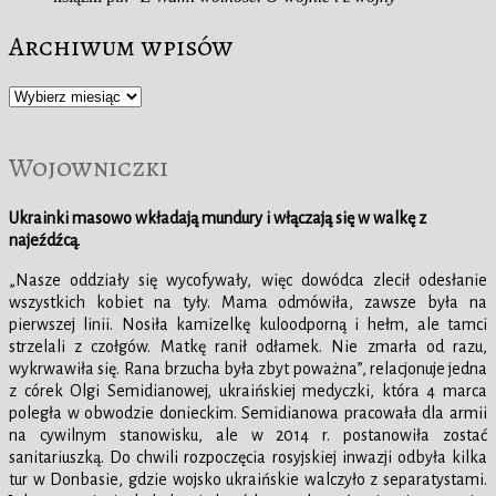
Archiwum wpisów
Archiwum
wpisów
Wojowniczki
Ukrainki masowo wkładają mundury i włączają się w walkę z
najeźdźcą
.
„Nasze oddziały się wycofywały, więc dowódca zlecił odesłanie
wszystkich kobiet na tyły. Mama odmówiła, zawsze była na
pierwszej linii. Nosiła kamizelkę kuloodporną i hełm, ale tamci
strzelali z czołgów. Matkę ranił odłamek. Nie zmarła od razu,
wykrwawiła się. Rana brzucha była zbyt poważna”, relacjonuje jedna
z córek Olgi Semidianowej, ukraińskiej medyczki, która 4 marca
poległa w obwodzie donieckim. Semidianowa pracowała dla armii
na cywilnym stanowisku, ale w 2014 r. postanowiła zostać
sanitariuszką. Do chwili rozpoczęcia rosyjskiej inwazji odbyła kilka
tur w Donbasie, gdzie wojsko ukraińskie walczyło z separatystami.