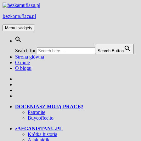
Przejdź
do
treści
bezkamuflazu.pl
Menu i widgety
Search for:
Search Button
Strona główna
O mnie
O blogu
Facebook
Twitter
Instagram
YouTube
DOCENIASZ MOJĄ PRACĘ?
Patronite
Buycoffee.to
zAFGANISTANU.PL
Krótka historia
A jak ajdik