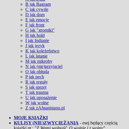
B jak Bagram
C jak cywile
D jak dom
E jak emocje
F jak front
G jak "gromiki"
H jak hołd
I jak Indianie
J jak język
K jak koleżeństwo
L jak latanie
M jak mikroby
N jak (nie)przyjaciel
O jak obłuda
P jak pech
R jak reguły
S jak sprzęt
T jak trauma
U jak uposażenie
W jak wolne
Z jak zAfganistanu.pl
MOJE KSIĄŻKI
KULISY (NIE)ZWYCIĘŻANIA
- esej będący częścią
książki pt.:
"Z Wami wolność. O wojnie i z wojny"