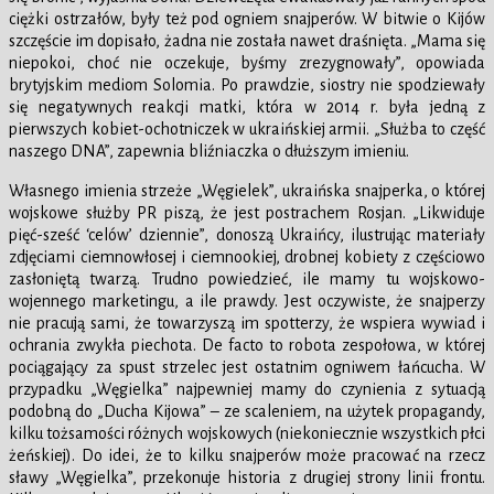
ciężki ostrzałów, były też pod ogniem snajperów. W bitwie o Kijów
szczęście im dopisało, żadna nie została nawet draśnięta. „Mama się
niepokoi, choć nie oczekuje, byśmy zrezygnowały”, opowiada
brytyjskim mediom Solomia. Po prawdzie, siostry nie spodziewały
się negatywnych reakcji matki, która w 2014 r. była jedną z
pierwszych kobiet-ochotniczek w ukraińskiej armii. „Służba to część
naszego DNA”, zapewnia bliźniaczka o dłuższym imieniu.
Własnego imienia strzeże „Węgielek”, ukraińska snajperka, o której
wojskowe służby PR piszą, że jest postrachem Rosjan. „Likwiduje
pięć-sześć ‘celów’ dziennie”, donoszą Ukraińcy, ilustrując materiały
zdjęciami ciemnowłosej i ciemnookiej, drobnej kobiety z częściowo
zasłoniętą twarzą. Trudno powiedzieć, ile mamy tu wojskowo-
wojennego marketingu, a ile prawdy. Jest oczywiste, że snajperzy
nie pracują sami, że towarzyszą im spotterzy, że wspiera wywiad i
ochrania zwykła piechota. De facto to robota zespołowa, w której
pociągający za spust strzelec jest ostatnim ogniwem łańcucha. W
przypadku „Węgielka” najpewniej mamy do czynienia z sytuacją
podobną do „Ducha Kijowa” – ze scaleniem, na użytek propagandy,
kilku tożsamości różnych wojskowych (niekoniecznie wszystkich płci
żeńskiej). Do idei, że to kilku snajperów może pracować na rzecz
sławy „Węgielka”, przekonuje historia z drugiej strony linii frontu.