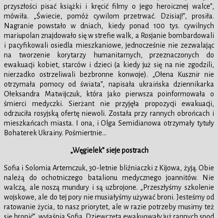
przyszłości pisać książki i kręcić filmy o jego heroicznej walce”,
mówiła. „Świecie, pomóż cywilom przetrwać. Dzisiaj!”, prosiła.
Nagranie powstało w dniach, kiedy ponad 100 tys. cywilnych
mariupolan znajdowało się w strefie walk, a Rosjanie bombardowali
i pacyfikowali osiedla mieszkaniowe, jednocześnie nie zezwalając
na tworzenie korytarzy humanitarnych, przeznaczonych do
ewakuacji kobiet, starców i dzieci (a kiedy już się na nie zgodzili,
nierzadko ostrzeliwali bezbronne konwoje). „Ołena Kusznir nie
otrzymała pomocy od świata”, napisała ukraińska dziennikarka
Ołeksandra Matwijczuk, która jako pierwsza poinformowała o
śmierci medyczki. Sierżant nie przyjęła propozycji ewakuacji,
odrzuciła rosyjską ofertę niewoli. Została przy rannych obrońcach i
mieszkańcach miasta. I ona, i Olga Semidianowa otrzymały tytuły
Bohaterek Ukrainy. Pośmiertnie…
„Węgielek” sieje postrach
Sofia i Solomia Artemczuk, 30-letnie bliźniaczki z Kijowa, żyją. Obie
należą do ochotniczego batalionu medycznego joannitów. Nie
walczą, ale noszą mundury i są uzbrojone. „Przeszłyśmy szkolenie
wojskowe, ale do tej pory nie musiałyśmy używać broni. Jesteśmy od
ratowanie życia, to nasz priorytet, ale w razie potrzeby musimy też
się bronić”, wyjaśnia Sofia. Dziewczęta ewakuowały już rannych spod