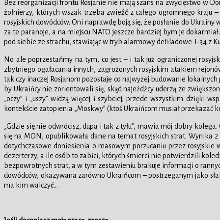
Bez reorganizacji frontu Rosjanie nie mają szans na zwycięstwo w Donb
żołnierzy, których wszak trzeba zwieźć z całego ogromnego kraju – 
rosyjskich dowódców. Oni naprawdę boją się, że posłanie do Ukrainy w
za te paranoje, a na miejscu NATO jeszcze bardziej bym je dokarmiał. 
pod siebie ze strachu, stawiając w tryb alarmowy defiladowe T-34 z Ku
No ale poprzestańmy na tym, co jest – i tak już ograniczonej rosyjs
zbytniego ogałacania innych, zagrożonych rosyjskim atakiem rejonów 
tak czy inaczej Rosjanom pozostaje co najwyżej budowanie lokalnych
by Ukraińcy nie zorientowali się, skąd najeźdźcy uderzą ze zwiększo
„oczy” i „uszy” widzą więcej i szybciej, przede wszystkim dzięki
kontekście zatopienia „Moskwy” (ktoś Ukraińcom musiał przekazać k
„Gdzie się nie odwrócisz, dupa i tak z tyłu”, mawia mój dobry kolega. 
się na MON, opublikowała dane na temat rosyjskich strat. Wynika z n
dotychczasowe doniesienia o masowym porzucaniu przez rosyjskie woj
dezerterzy, a ile osób to zabici, których śmierci nie potwierdzili kol
bezpowrotnych strat, a w tym zestawieniu brakuje informacji o rannych
dowódców, okazywana zarówno Ukraińcom – postrzeganym jako słaby 
ma kim walczyć…