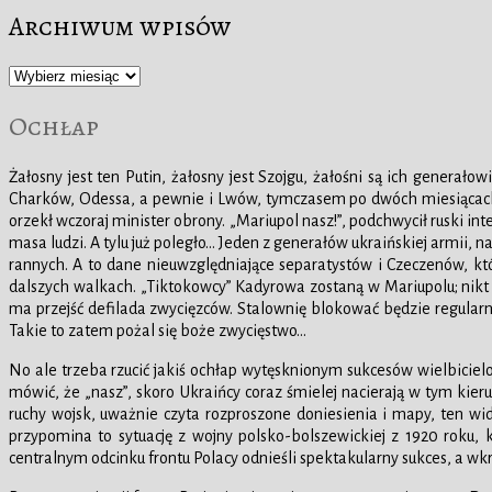
Archiwum wpisów
Archiwum
wpisów
Ochłap
Żałosny jest ten Putin, żałosny jest Szojgu, żałośni są ich genera
Charków, Odessa, a pewnie i Lwów, tymczasem po dwóch miesiącach 
orzekł wczoraj minister obrony. „Mariupol nasz!”, podchwycił ruski int
masa ludzi. A tylu już poległo… Jeden z generałów ukraińskiej armii, n
rannych. A to dane nieuwzględniające separatystów i Czeczenów, kt
dalszych walkach. „Tiktokowcy” Kadyrowa zostaną w Mariupolu; nikt j
ma przejść defilada zwycięzców. Stalownię blokować będzie regularne
Takie to zatem pożal się boże zwycięstwo…
No ale trzeba rzucić jakiś ochłap wytęsknionym sukcesów wielbicielo
mówić, że „nasz”, skoro Ukraińcy coraz śmielej nacierają w tym kie
ruchy wojsk, uważnie czyta rozproszone doniesienia i mapy, ten widz
przypomina to sytuację z wojny polsko-bolszewickiej z 1920 roku,
centralnym odcinku frontu Polacy odnieśli spektakularny sukces, a wkr