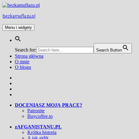
Przejdź
do
treści
bezkamuflazu.pl
Menu i widgety
Search for:
Search Button
Strona główna
O mnie
O blogu
Facebook
Twitter
Instagram
YouTube
DOCENIASZ MOJĄ PRACĘ?
Patronite
Buycoffee.to
zAFGANISTANU.PL
Krótka historia
A jak ajdik