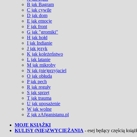
B jak Bagram
C jak cywile
D jak dom
E jak emocje
F jak front
G jak "gromiki"
H jak hołd
I jak Indianie
J jak język
K jak koleżeństwo
L jak latanie
M jak mikroby
N jak (nie)przyjaciel
O jak obłuda
P jak pech
R jak reguły
S jak sprzęt
T jak trauma
U jak uposażenie
W jak wolne
Z jak zAfganistanu.pl
MOJE KSIĄŻKI
KULISY (NIE)ZWYCIĘŻANIA
- esej będący częścią książk