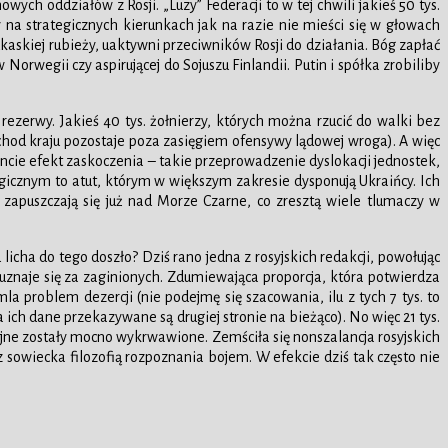
ych oddziałów z Rosji. „Luzy” Federacji to w tej chwili jakieś 50 tys.
 na strategicznych kierunkach jak na razie nie mieści się w głowach
kaskiej rubieży, uaktywni przeciwników Rosji do działania. Bóg zapłać
orwegii czy aspirującej do Sojuszu Finlandii. Putin i spółka zrobiliby
rezerwy. Jakieś 40 tys. żołnierzy, których można rzucić do walki bez
achod kraju pozostaje poza zasięgiem ofensywy lądowej wroga). A więc
cie efekt zaskoczenia – takie przeprowadzenie dyslokacji jednostek,
egicznym to atut, którym w większym zakresie dysponują Ukraińcy. Ich
zapuszczają się już nad Morze Czarne, co zresztą wiele tlumaczy w
 licha do tego doszło? Dziś rano jedna z rosyjskich redakcji, powołując
 uznaje się za zaginionych. Zdumiewająca proporcja, która potwierdza
 problem dezercji (nie podejmę się szacowania, ilu z tych 7 tys. to
a ich dane przekazywane są drugiej stronie na bieżąco). No więc 21 tys.
azyjne zostały mocno wykrwawione. Zemściła się nonszalancja rosyjskich
wiecka filozofią rozpoznania bojem. W efekcie dziś tak często nie