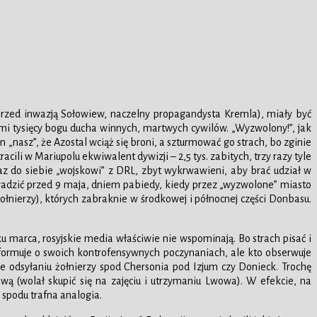
ę przed inwazją Sołowiew, naczelny propagandysta Kremla), miały być
i tysięcy bogu ducha winnych, martwych cywilów. „Wyzwolony!”, jak
n „nasz”, że Azostal wciąż się broni, a szturmować go strach, bo zginie
cili w Mariupolu ekwiwalent dywizji – 2,5 tys. zabitych, trzy razy tyle
az do siebie „wojskowi” z DRL, zbyt wykrwawieni, aby brać udział w
rowadzić przed 9 maja, dniem pabiedy, kiedy przez „wyzwolone” miasto
ołnierzy), których zabraknie w środkowej i północnej części Donbasu.
u marca, rosyjskie media właściwie nie wspominają. Bo strach pisać i
informuje o swoich kontrofensywnych poczynaniach, ale kto obserwuje
tne odsyłaniu żołnierzy spod Chersonia pod Izjum czy Donieck. Trochę
ą (wolał skupić się na zajęciu i utrzymaniu Lwowa). W efekcie, na
 spodu trafna analogia.