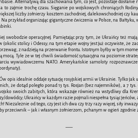
asie. Alternatywą dla szachowania tym, co jest, pozostaje dosłanie now
a to zajmie trochę czasu. Sięganie po wojskowych chroniących Rodiny
iększej liczby żołnierzy kosztem zachodniej, dalekowschodniej czy kau
Na przykład organizując gigantyczne ćwiczenia w Polsce, na Bałtyku, w N
binki.
kiej swobodzie operacyjnej. Pamiętając przy tym, że Ukraińcy też mają 
(okolic stolicy i Odessy; na tym etapie wojny jest już oczywiste, że z
 przewag, z nadzieją na przerwanie frontu. Istotnym byłby w tym momen
ną mocą. Tyle że w tej chwili świadomość sytuacyjna na poziomie strat
 wsparciu wywiadowczemu NATO. Amerykańskie samoloty rozpoznawcze 
oordynaty).
Ów opis idealnie oddaje sytuację rosyjskiej armii w Ukrainie. Tylko jak u
ich, że dotąd poległo ponad 13 tys. Rosjan (bez najemników), a 7 tys.
sko swoich zabitych, która wskazuje również na wstydliwy dla Kremla
edzy/dowódcy; Ukraińcy w każdym razie pojmali niespełna tysiąc jeńców, 
! Niezależnie od tego, czy jest ich dwa czy trzy razy więcej, siły inw
przeciwnik – jak i własnym żołnierzom, pchanym w ogień zgodnie z so
—–