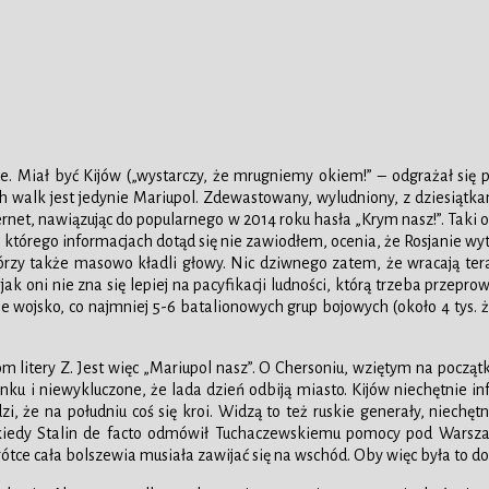
łowie. Miał być Kijów („wystarczy, że mrugniemy okiem!” – odgrażał si
walk jest jedynie Mariupol. Zdewastowany, wyludniony, z dziesiątkam
ernet, nawiązując do popularnego w 2014 roku hasła „Krym nasz!”. Taki o
a którego informacjach dotąd się nie zawiodłem, ocenia, że Rosjanie wytra
órzy także masowo kładli głowy. Nic dziwnego zatem, że wracają ter
ak oni nie zna się lepiej na pacyfikacji ludności, którą trzeba przep
 wojsko, co najmniej 5-6 batalionowych grup bojowych (około 4 tys. ż
m litery Z. Jest więc „Mariupol nasz”. O Chersoniu, wziętym na początk
runku i niewykluczone, że lada dzień odbiją miasto. Kijów niechętnie 
i, że na południu coś się kroi. Widzą to też ruskie generały, niechę
 kiedy Stalin de facto odmówił Tuchaczewskiemu pomocy pod Warszaw
ótce cała bolszewia musiała zawijać się na wschód. Oby więc była to do