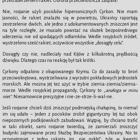
przed uderzeniem rakiet. Obrona przeciwlotnicza zaspała?
Nie, rosjanie użyli pocisków hipersonicznych Cyrkon. Nie mam
jasności, ile rakiet znalazło się w powietrzu, Ukraińcy raportują
zestrzelenie dwóch, ale jedno z udokumentowanych zniszczeń jest
na tyle rozległe, że musiało powstać na skutek bezpośredniego
uderzenia; nie od spadających odłamków. Wedle rosyjskich źródeł,
wystrzelono sześć rakiet, oczywiście wszystkie „dosięgły celu”.
Dosięgły czy nie, nadleciały nad Kijów z kilkukrotną prędkością
dźwięku. Dlatego czas na reakcję był tak krótki.
Cyrkony odpalono z okupowanego Krymu. Co do zasady to broń
przeciwokrętowa, wystrzeliwana z wyrzutni pokładowych jednostek
morskich. Ale można jej też użyć w trybie ziemia-ziemia/ziemia-
morze. Wedle rosyjskiej propagandy, Cyrkony to
„anałoga w miru
niet”
. Niesamowicie precyzyjne i nie-ze-strze-li-wal-ne.
Jeśli rosjanie chcieli dziś zniszczyć podmiejską chałupinę, to niemal
im się udało – jeden z pocisków zrobił gigantyczny lej tuż obok
niepozornych podkijowskich zabudowań. Wątpię, by chciano trafić
w taki obiekt, sami rosjanie twierdzą, że zamierzali zniszczyć
budynki zajmowane przez Służbę Bezpieczeństwa Ukrainy. No to
przynajmniej z jedną rakietą im „nie pykło”; tyle w kwestii