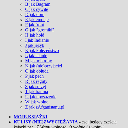
B jak Bagram
C jak cywile
D jak dom
E jak emocje
F jak front
G jak "gromiki"
H jak hołd
I jak Indianie
J jak język
K jak koleżeństwo
L jak latanie
M jak mikroby
N jak (nie)przyjaciel
O jak obłuda
P jak pech
R jak reguły
S jak sprzęt
T jak trauma
U jak uposażenie
W jak wolne
Z jak zAfganistanu.pl
MOJE KSIĄŻKI
KULISY (NIE)ZWYCIĘŻANIA
- esej będący częścią
książki pt.:
"Z Wami wolność. O wojnie i z wojny"