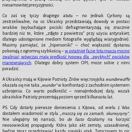
niesamowitej precyzyjności.
Co zaś się tyczy drugiego atutu – no jednak Cyrkony są
zestrzeliwalne, na co Ukraińcy przedstawiają dowody w postaci
wraków (wybuchające pociski defragmentaryzują się znacznie
bardziej niż te, które „zdjęto z powietrza” przy użyciu antyrakiet;
dlatego udostępnione mediom fotografie wyglądają wiarygodnie).
Musimy pamiętać, że „hipersoniki” – choć większość dystansu
pokonują z ogromną szybkością –
w ostatniej fazie lotu muszą mocno
zwalniać; wówczas mają prędkość typową dla „zwykłych” pocisków
manewrujących
. Dlatego dobry system OPL może sobie z nimi
poradzić.
A Ukraińcy mają w Kijowie Patrioty. Znów więc rosyjska
wunderwaffe
okazała się nie taka
„wunder”
w konfrontacji z zachodnim systemem
uzbrojenia. Co warto podkreślić – nienajmłodszej daty, wszak
ukraińskie Patrioty prezentują poziom sprzed kilkunastu lat.
PS. Gdy dotarły pierwsze doniesienia z Kijowa, od wielu z Was
dostałem wiadomość w stylu
„mszczą się za zamach, skurwysyny”
.
Nie ulegajmy tej narracji, bo
de facto
działamy na korzyść
neosowieckiej propagandy. Która jako akt zemsty, uzasadnionej,
będzie teraz przedstawiać każdy rosyjski atak. Tymczasem to nic