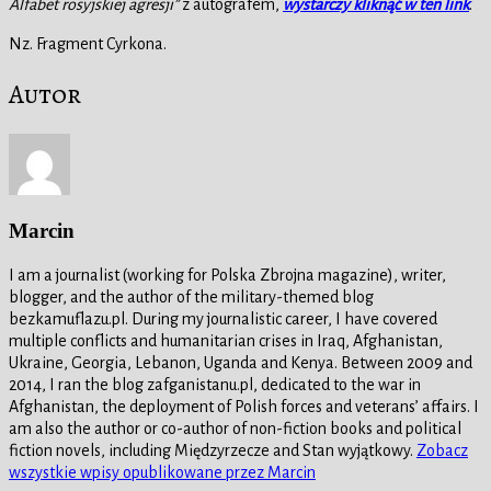
Alfabet rosyjskiej agresji”
z autografem,
wystarczy kliknąć w ten link
.
Nz. Fragment Cyrkona.
Autor
Marcin
I am a journalist (working for Polska Zbrojna magazine), writer,
blogger, and the author of the military-themed blog
bezkamuflazu.pl. During my journalistic career, I have covered
multiple conflicts and humanitarian crises in Iraq, Afghanistan,
Ukraine, Georgia, Lebanon, Uganda and Kenya. Between 2009 and
2014, I ran the blog zafganistanu.pl, dedicated to the war in
Afghanistan, the deployment of Polish forces and veterans’ affairs. I
am also the author or co-author of non-fiction books and political
fiction novels, including Międzyrzecze and Stan wyjątkowy.
Zobacz
wszystkie wpisy opublikowane przez Marcin