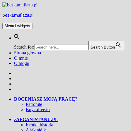
Przejdź
do
treści
bezkamuflazu.pl
Menu i widgety
Search for:
Search Button
Strona główna
O mnie
O blogu
Facebook
Twitter
Instagram
YouTube
DOCENIASZ MOJĄ PRACĘ?
Patronite
Buycoffee.to
zAFGANISTANU.PL
Krótka historia
A jak ajdik