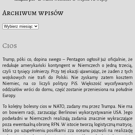
Archiwum wpisów
Archiwum
wpisów
Cios
Trump, póki co, dopina swego – Pentagon ogłosił już oficjalnie, że
redukuje amerykański kontyngent w Niemczech o jedną trzecią,
czyli 12 tysięcy żołnierzy. Przy tej okazji ujawniając, że żaden z tych
wojskowych nie trafi do Polski. Nie zyskamy zatem kosztem
Niemiec, na co liczyli politycy PiS. Większość wycofywanych
oddziałów wróci do domu, część zostanie przeniesiona na południe
Europy.
To kolejny bolesny cios w NATO, zadany mu przez Trumpa. Nie ma
on bowiem racji, zarzucając Berlinowi wykorzystywanie USA. Jego
podwładni w Niemczech realizują zadania znacznie wykraczające
poza ewentualną obronę RFN. W istocie tworzą logistyczną matrycę,
która po uzupełnieniu posiłkami zza oceanu pozwoli na realizację