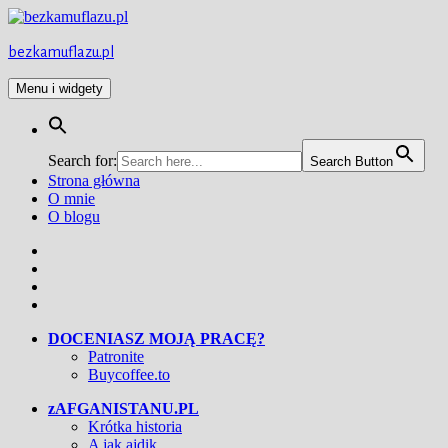
Przejdź
do
treści
bezkamuflazu.pl
Menu i widgety
Search for:
Search Button
Strona główna
O mnie
O blogu
Facebook
Twitter
Instagram
YouTube
DOCENIASZ MOJĄ PRACĘ?
Patronite
Buycoffee.to
zAFGANISTANU.PL
Krótka historia
A jak ajdik