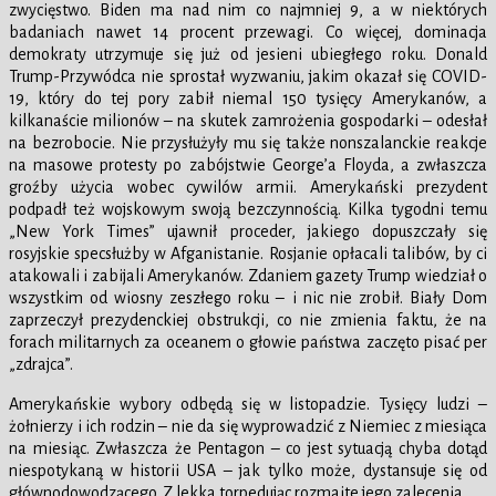
zwycięstwo. Biden ma nad nim co najmniej 9, a w niektórych
badaniach nawet 14 procent przewagi. Co więcej, dominacja
demokraty utrzymuje się już od jesieni ubiegłego roku. Donald
Trump-Przywódca nie sprostał wyzwaniu, jakim okazał się COVID-
19, który do tej pory zabił niemal 150 tysięcy Amerykanów, a
kilkanaście milionów – na skutek zamrożenia gospodarki – odesłał
na bezrobocie. Nie przysłużyły mu się także nonszalanckie reakcje
na masowe protesty po zabójstwie George’a Floyda, a zwłaszcza
groźby użycia wobec cywilów armii. Amerykański prezydent
podpadł też wojskowym swoją bezczynnością. Kilka tygodni temu
„New York Times” ujawnił proceder, jakiego dopuszczały się
rosyjskie specsłużby w Afganistanie. Rosjanie opłacali talibów, by ci
atakowali i zabijali Amerykanów. Zdaniem gazety Trump wiedział o
wszystkim od wiosny zeszłego roku – i nic nie zrobił. Biały Dom
zaprzeczył prezydenckiej obstrukcji, co nie zmienia faktu, że na
forach militarnych za oceanem o głowie państwa zaczęto pisać per
„zdrajca”.
Amerykańskie wybory odbędą się w listopadzie. Tysięcy ludzi –
żołnierzy i ich rodzin – nie da się wyprowadzić z Niemiec z miesiąca
na miesiąc. Zwłaszcza że Pentagon – co jest sytuacją chyba dotąd
niespotykaną w historii USA – jak tylko może, dystansuje się od
głównodowodzącego. Z lekka torpedując rozmaite jego zalecenia.