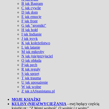
B jak Bagram
C jak cywile
D jak dom
E jak emocje
F jak front
G jak "gromiki"
H jak hołd
I jak Indianie
J jak język
K jak koleżeństwo
L jak latanie
M jak mikroby
N jak (nie)przyjaciel
O jak obłuda
P jak pech
R jak reguły
S jak sprzęt
T jak trauma
U jak uposażenie
W jak wolne
Z jak zAfganistanu.pl
MOJE KSIĄŻKI
KULISY (NIE)ZWYCIĘŻANIA
- esej będący częścią
książki pt.:
"Z Wami wolność. O wojnie i z wojny"