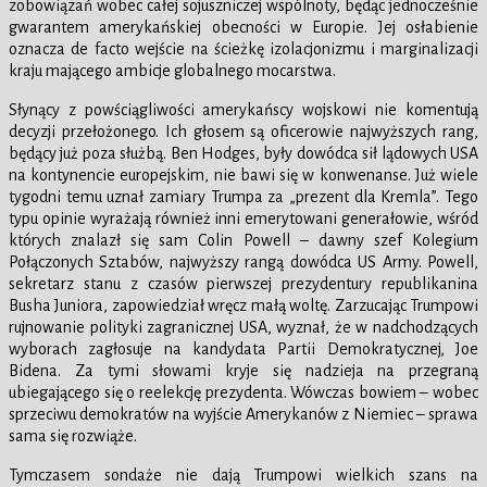
zobowiązań wobec całej sojuszniczej wspólnoty, będąc jednocześnie
gwarantem amerykańskiej obecności w Europie. Jej osłabienie
oznacza de facto wejście na ścieżkę izolacjonizmu i marginalizacji
kraju mającego ambicje globalnego mocarstwa.
Słynący z powściągliwości amerykańscy wojskowi nie komentują
decyzji przełożonego. Ich głosem są oficerowie najwyższych rang,
będący już poza służbą. Ben Hodges, były dowódca sił lądowych USA
na kontynencie europejskim, nie bawi się w konwenanse. Już wiele
tygodni temu uznał zamiary Trumpa za „prezent dla Kremla”. Tego
typu opinie wyrażają również inni emerytowani generałowie, wśród
których znalazł się sam Colin Powell – dawny szef Kolegium
Połączonych Sztabów, najwyższy rangą dowódca US Army. Powell,
sekretarz stanu z czasów pierwszej prezydentury republikanina
Busha Juniora, zapowiedział wręcz małą woltę. Zarzucając Trumpowi
rujnowanie polityki zagranicznej USA, wyznał, że w nadchodzących
wyborach zagłosuje na kandydata Partii Demokratycznej, Joe
Bidena. Za tymi słowami kryje się nadzieja na przegraną
ubiegającego się o reelekcję prezydenta. Wówczas bowiem – wobec
sprzeciwu demokratów na wyjście Amerykanów z Niemiec – sprawa
sama się rozwiąże.
Tymczasem sondaże nie dają Trumpowi wielkich szans na