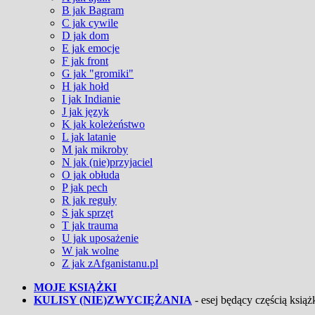
B jak Bagram
C jak cywile
D jak dom
E jak emocje
F jak front
G jak "gromiki"
H jak hołd
I jak Indianie
J jak język
K jak koleżeństwo
L jak latanie
M jak mikroby
N jak (nie)przyjaciel
O jak obłuda
P jak pech
R jak reguły
S jak sprzęt
T jak trauma
U jak uposażenie
W jak wolne
Z jak zAfganistanu.pl
MOJE KSIĄŻKI
KULISY (NIE)ZWYCIĘŻANIA
- esej będący częścią książk