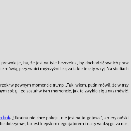
 prowokuje, ba, że jest na tyle bezczelna, by dochodzić swoich praw
e mówią, przyzwoici mężczyźni leją za takie teksty w ryj. Na studiach
”, rzekł w pewnym momencie trump. „Tak, wiem, putin mówił, że w trzy
samym sobą – że został w tym momencie, jak to zwykło się u nas mówić,
o link
.
„Ukraina nie chce pokoju, nie jest na to gotowa”, amerykański
Nie dotrzymał, bo jest kiepskim negocjatorem i ruscy wodzą go za nos,