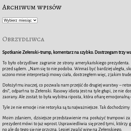
Archiwum wpisów
Archiwum
wpisów
Obrzydliwca
Spotkanie Zełenski-trump, komentarz na szybko. Dostrzegam trzy wa
To było obrzydliwe zagranie ze strony amerykańskiego prezydenta. C
przed sądem. „Nam się to nie podoba. Winnaś być bardziej uległa, skr
uczono mnie interpretacji mowy ciała, dostrzegłem więc, z jakim tr
Dołożył mu inaczej, co pozwala nam przejść do drugiej warstwy – ret
dni”, odparł na to Zełenski. Rasowy idiota jest na tyle głupi, że ni
zaorany. Ale został; to była wybitna riposta, która ofiarę emocjonalną
Tyle że nie emocje i nie retoryka są tu najważniejsze. Tak dochodzimy d
Moim zdaniem, dzisiejsze przedstawienie ma posłużyć trumpowi 
prezydent mówi to już wprost. Usprawiedliwia się przed tymi, którzy 
no ale do tego się nie przyzna. Lepiej zwalić winę na Zełenskiego.