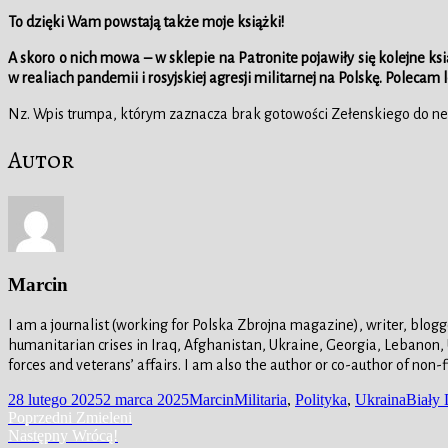
To dzięki Wam powstają także moje książki!
A skoro o nich mowa – w
sklepie na Patronite pojawiły się kolejne ks
w realiach pandemii i rosyjskiej agresji militarnej na Polskę. Polecam 
Nz. Wpis trumpa, którym zaznacza brak gotowości Zełenskiego do neg
Autor
Marcin
I am a journalist (working for Polska Zbrojna magazine), writer, blogg
humanitarian crises in Iraq, Afghanistan, Ukraine, Georgia, Lebanon,
forces and veterans’ affairs. I am also the author or co-author of non-
Data
Autor
Kategorie
Tagi
28 lutego 2025
2 marca 2025
Marcin
Militaria
,
Polityka
,
Ukraina
Biały
publikacji
Nawigacja
Poprzedni
Poprzedni
Zmieleni
Następny
wpis:
Następny
Wrócą!