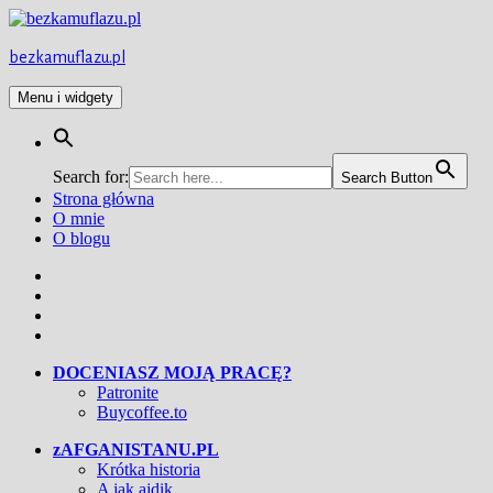
Przejdź
do
treści
bezkamuflazu.pl
Menu i widgety
Search for:
Search Button
Strona główna
O mnie
O blogu
Facebook
Twitter
Instagram
YouTube
DOCENIASZ MOJĄ PRACĘ?
Patronite
Buycoffee.to
zAFGANISTANU.PL
Krótka historia
A jak ajdik