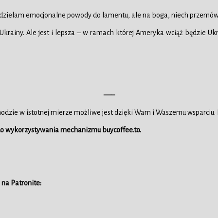
podzielam emocjonalne powody do lamentu, ale na boga, niech przemówią
a Ukrainy. Ale jest i lepsza – w ramach której Ameryka wciąż będzie U
—–
hodzie w istotnej mierze możliwe jest dzięki Wam i Waszemu wsparciu.
 do wykorzystywania mechanizmu buycoffee.to.
 na Patronite: