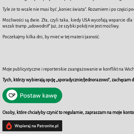
Tyle że to wcale nie musi być „koniec świata”. Rozumiem i po części 
Możliwości są dwie. Zła, czyli taka, kiedy USA wycofają wsparcie dl
wszak trump „udowodnił” już, że szybki pokój nie jest możliwy.
Poczekajmy kilka dni, by mieć w tej materii jasność.
Moje publicystyczne i reporterskie zaangażowanie w konflikt na Wsc
Tych, którzy wybierają opcję „sporadycznie/jednorazowo”, zachęcam
Osoby, które chciałyby czynić to regularnie, zapraszam na moje konto