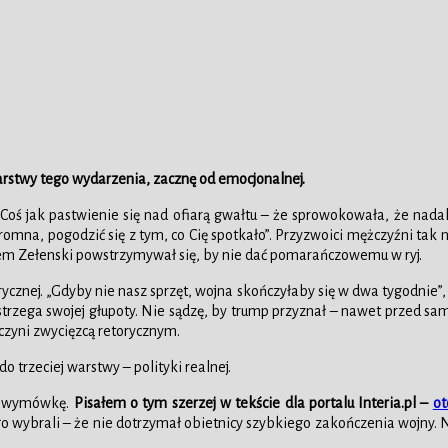
rstwy tego wydarzenia, zacznę od emocjonalnej.
oś jak pastwienie się nad ofiarą gwałtu – że sprowokowała, że nadal
omna, pogodzić się z tym, co Cię spotkało”. Przyzwoici mężczyźni tak ni
udem Zełenski powstrzymywał się, by nie dać pomarańczowemu w ryj.
orycznej. „Gdyby nie nasz sprzęt, wojna skończyłaby się w dwa tygodnie
e dostrzega swojej głupoty. Nie sądzę, by trump przyznał – nawet przed 
 czyni zwycięzcą retorycznym.
o trzeciej warstwy – polityki realnej.
za wymówkę.
Pisałem o tym szerzej w tekście dla portalu Interia.pl –
ot
go wybrali – że nie dotrzymał obietnicy szybkiego zakończenia wojny. 