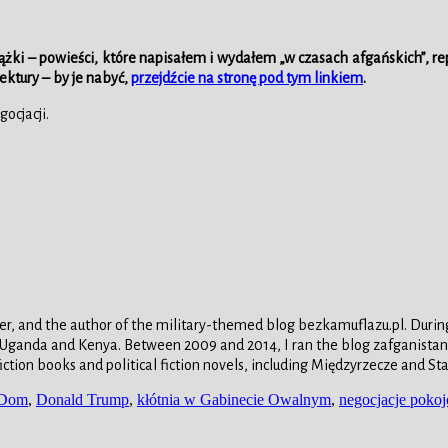
iążki – powieści, które napisałem i wydałem „w czasach afgańskich”, repo
lektury – by je nabyć,
przejdźcie na stronę pod tym linkiem
.
ocjacji.
er, and the author of the military-themed blog bezkamuflazu.pl. During 
 Uganda and Kenya. Between 2009 and 2014, I ran the blog zafganistanu
fiction books and political fiction novels, including Międzyrzecze and S
 Dom
,
Donald Trump
,
kłótnia w Gabinecie Owalnym
,
negocjacje poko