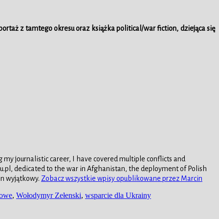
rtaż z tamtego okresu oraz książka political/war fiction, dziejąca się
my journalistic career, I have covered multiple conflicts and
.pl, dedicated to the war in Afghanistan, the deployment of Polish
tan wyjątkowy.
Zobacz wszystkie wpisy opublikowane przez Marcin
jowe
,
Wołodymyr Zełenski
,
wsparcie dla Ukrainy