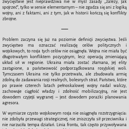
zwycięstwie jest nieprawdziwa nie w myśl zasady „zależy, jak
spojrzeć”, tylko w sensie elementarnym – nie zgadza się ani z logiką
wojny, ani z faktami, ani z tym, jak w historii kończą się konflikty
zbrojne.
—–
Problem zaczyna się już na poziomie definicji zwycięstwa. Jeśli
zwycięstwo ma oznaczać realizację celów politycznych i
wojskowych, to rosja tych celów nie osiągnęła. Wojna nie miała być
długotrwałym konfliktem pozycyjnym, lecz operacją zmieniającą
układ sił w regionie. Ukraina miała zostać złamana, jej elity
zastąpione, a państwowość podporządkowana rosyjskiej woli.
Tymczasem Ukraina nie tylko przetrwała, ale zbudowała armię
zdolną do zadawania rosji realnych, bolesnych strat. Państwo, które
po prawie czterech latach pełnoskalowej wojny nadal walczy,
zachowuje ciągłość władzy i zdolność mobilizacyjną, nie jest
dowodem czyjejś wygranej – jest dowodem porażki planowania
agresora.
W wymiarze czysto wojskowym rosja nie osiągnęła rozstrzygnięcia:
nie zdobyła przewagi strategicznej, nie zniszczyła sił przeciwnika i
nie narzuciła tempa działań. Linia frontu, tak często przywoływana