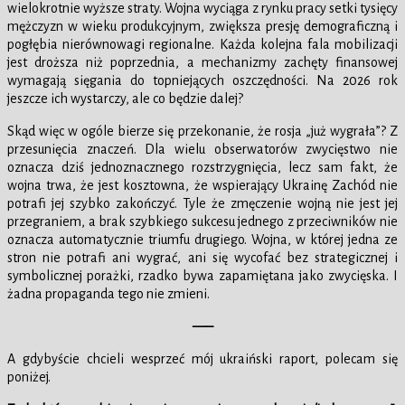
wielokrotnie wyższe straty. Wojna wyciąga z rynku pracy setki tysięcy
mężczyzn w wieku produkcyjnym, zwiększa presję demograficzną i
pogłębia nierównowagi regionalne. Każda kolejna fala mobilizacji
jest droższa niż poprzednia, a mechanizmy zachęty finansowej
wymagają sięgania do topniejących oszczędności. Na 2026 rok
jeszcze ich wystarczy, ale co będzie dalej?
Skąd więc w ogóle bierze się przekonanie, że rosja „już wygrała”? Z
przesunięcia znaczeń. Dla wielu obserwatorów zwycięstwo nie
oznacza dziś jednoznacznego rozstrzygnięcia, lecz sam fakt, że
wojna trwa, że jest kosztowna, że wspierający Ukrainę Zachód nie
potrafi jej szybko zakończyć. Tyle że zmęczenie wojną nie jest jej
przegraniem, a brak szybkiego sukcesu jednego z przeciwników nie
oznacza automatycznie triumfu drugiego. Wojna, w której jedna ze
stron nie potrafi ani wygrać, ani się wycofać bez strategicznej i
symbolicznej porażki, rzadko bywa zapamiętana jako zwycięska. I
żadna propaganda tego nie zmieni.
—–
A gdybyście chcieli wesprzeć mój ukraiński raport, polecam się
poniżej.