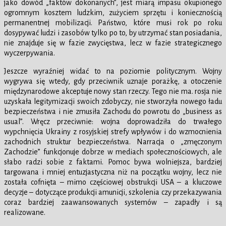
jako dowód „faktów dokonanych”, jest miarą impasu okupionego
ogromnym kosztem ludzkim, zużyciem sprzętu i koniecznością
permanentnej mobilizacji. Państwo, które musi rok po roku
dosypywać ludzi i zasobów tylko po to, by utrzymać stan posiadania,
nie znajduje się w fazie zwycięstwa, lecz w fazie strategicznego
wyczerpywania.
Jeszcze wyraźniej widać to na poziomie politycznym. Wojny
wygrywa się wtedy, gdy przeciwnik uznaje porażkę, a otoczenie
międzynarodowe akceptuje nowy stan rzeczy. Tego nie ma. rosja nie
uzyskała legitymizacji swoich zdobyczy, nie stworzyła nowego ładu
bezpieczeństwa i nie zmusiła Zachodu do powrotu do „business as
usual”. Wręcz przeciwnie: wojna doprowadziła do trwałego
wypchnięcia Ukrainy z rosyjskiej strefy wpływów i do wzmocnienia
zachodnich struktur bezpieczeństwa. Narracja o „zmęczonym
Zachodzie” funkcjonuje dobrze w mediach społecznościowych, ale
słabo radzi sobie z faktami. Pomoc bywa wolniejsza, bardziej
targowana i mniej entuzjastyczna niż na początku wojny, lecz nie
została cofnięta – mimo częściowej obstrukcji USA – a kluczowe
decyzje – dotyczące produkcji amunicji, szkolenia czy przekazywania
coraz bardziej zaawansowanych systemów – zapadły i są
realizowane.