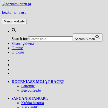
Przejdź
do
treści
bezkamuflazu.pl
Menu i widgety
Search for:
Search Button
Strona główna
O mnie
O blogu
Facebook
Twitter
Instagram
YouTube
DOCENIASZ MOJĄ PRACĘ?
Patronite
Buycoffee.to
zAFGANISTANU.PL
Krótka historia
A jak ajdik