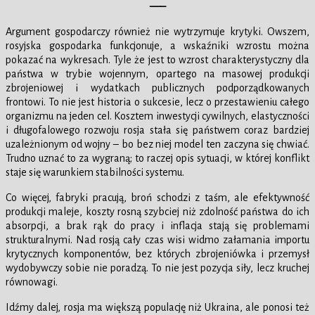
—–
Argument gospodarczy również nie wytrzymuje krytyki. Owszem,
rosyjska gospodarka funkcjonuje, a wskaźniki wzrostu można
pokazać na wykresach. Tyle że jest to wzrost charakterystyczny dla
państwa w trybie wojennym, opartego na masowej produkcji
zbrojeniowej i wydatkach publicznych podporządkowanych
frontowi. To nie jest historia o sukcesie, lecz o przestawieniu całego
organizmu na jeden cel. Kosztem inwestycji cywilnych, elastyczności
i długofalowego rozwoju rosja stała się państwem coraz bardziej
uzależnionym od wojny – bo bez niej model ten zaczyna się chwiać.
Trudno uznać to za wygraną; to raczej opis sytuacji, w której konflikt
staje się warunkiem stabilności systemu.
Co więcej, fabryki pracują, broń schodzi z taśm, ale efektywność
produkcji maleje, koszty rosną szybciej niż zdolność państwa do ich
absorpcji, a brak rąk do pracy i inflacja stają się problemami
strukturalnymi. Nad rosją cały czas wisi widmo załamania importu
krytycznych komponentów, bez których zbrojeniówka i przemysł
wydobywczy sobie nie poradzą. To nie jest pozycja siły, lecz kruchej
równowagi.
Idźmy dalej, rosja ma większą populację niż Ukraina, ale ponosi też