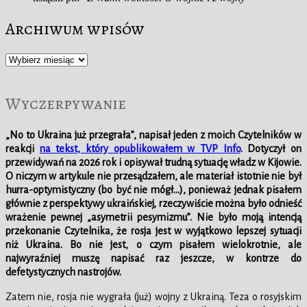
Archiwum wpisów
Archiwum
wpisów
Wyczerpywanie
„No to Ukraina już przegrała”, napisał jeden z moich Czytelników w
reakcji
na tekst, który opublikowałem w TVP Info
. Dotyczył on
przewidywań na 2026 rok i opisywał trudną sytuację władz w Kijowie.
O niczym w artykule nie przesądzałem, ale materiał istotnie nie był
hurra-optymistyczny (bo być nie mógł…), ponieważ jednak pisałem
głównie z perspektywy ukraińskiej, rzeczywiście można było odnieść
wrażenie pewnej „asymetrii pesymizmu”. Nie było moją intencją
przekonanie Czytelnika, że rosja jest w wyjątkowo lepszej sytuacji
niż Ukraina. Bo nie jest, o czym pisałem wielokrotnie, ale
najwyraźniej muszę napisać raz jeszcze, w kontrze do
defetystycznych nastrojów.
Zatem nie, rosja nie wygrała (już) wojny z Ukrainą. Teza o rosyjskim