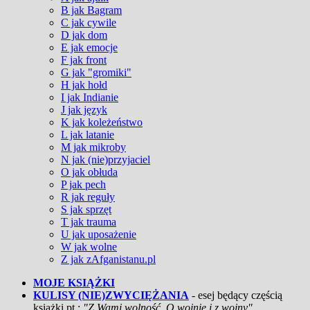
B jak Bagram
C jak cywile
D jak dom
E jak emocje
F jak front
G jak "gromiki"
H jak hołd
I jak Indianie
J jak język
K jak koleżeństwo
L jak latanie
M jak mikroby
N jak (nie)przyjaciel
O jak obłuda
P jak pech
R jak reguły
S jak sprzęt
T jak trauma
U jak uposażenie
W jak wolne
Z jak zAfganistanu.pl
MOJE KSIĄŻKI
KULISY (NIE)ZWYCIĘŻANIA
- esej będący częścią
książki pt.:
"Z Wami wolność. O wojnie i z wojny"