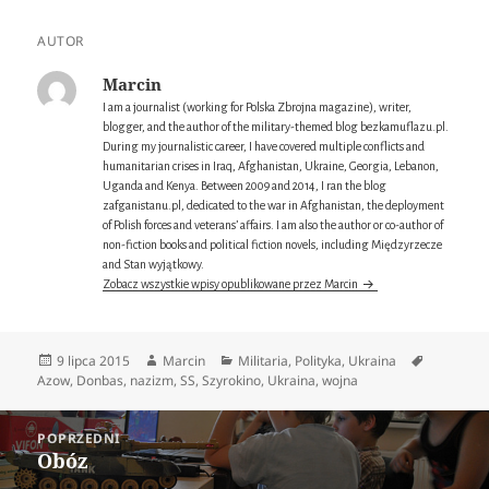
AUTOR
Marcin
I am a journalist (working for Polska Zbrojna magazine), writer,
blogger, and the author of the military-themed blog bezkamuflazu.pl.
During my journalistic career, I have covered multiple conflicts and
humanitarian crises in Iraq, Afghanistan, Ukraine, Georgia, Lebanon,
Uganda and Kenya. Between 2009 and 2014, I ran the blog
zafganistanu.pl, dedicated to the war in Afghanistan, the deployment
of Polish forces and veterans’ affairs. I am also the author or co-author of
non-fiction books and political fiction novels, including Międzyrzecze
and Stan wyjątkowy.
Zobacz wszystkie wpisy opublikowane przez Marcin
Data
Autor
Kategorie
Tagi
9 lipca 2015
Marcin
Militaria
,
Polityka
,
Ukraina
publikacji
Azow
,
Donbas
,
nazizm
,
SS
,
Szyrokino
,
Ukraina
,
wojna
Nawigacja
POPRZEDNI
wpisu
Obóz
Poprzedni
wpis: