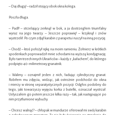
– Daj długą! – radził stojący obok okna kolega.
Poszła długa.
– Padł! – strzelający zerknął w bok, a ja dostrzegłem triumfalny
wyraz na jego twarzy. – Jeszcze poprawię! – krzyknął i znów
wystrzelił. Po czym zdjął karabin z parapetu i ruszył na inną pozycję.
– Chodź – ktoś położył rękę na moim ramieniu. Żołnierz w krótkich
spodenkach poprowadził mnie schodami na wyższą kondygnację.
Było tam trzech innych Ukraińców – każdy z „kałachem”, do którego
podpięto 40-milimetrowy granatnik.
– Walimy – oznajmił jeden z nich, ładując cylindryczny granat.
Robiłem mu zdjęcia, widząc, jak ostrożnie podchodzi do okna
i mierzy w stronę separatystycznych pozycji. Odgłos podobny do
tego, jaki towarzyszy wyjęciu korka z butelki, oznaczał wystrzał.
Usłyszałem go potem jeszcze kilka razy – tak, jak następujące po
nim przytłumione wybuchy.
– Chcesz walnąć? – chłopak w mundurze oferował mi swój karabin