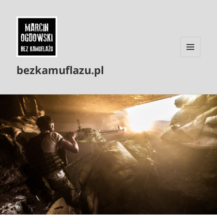
MENU
bezkamuflazu.pl
I
WIDGETY