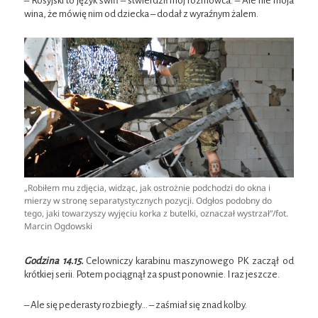
– Rosyjski to język świń – stwierdził mój rozmówca. – Ale nie moja
wina, że mówię nim od dziecka – dodał z wyraźnym żalem.
„Robiłem mu zdjęcia, widząc, jak ostrożnie podchodzi do okna i
mierzy w stronę separatystycznych pozycji. Odgłos podobny do
tego, jaki towarzyszy wyjęciu korka z butelki, oznaczał wystrzał”/fot.
Marcin Ogdowski
Godzina 14.15.
Celowniczy karabinu maszynowego PK zaczął od
krótkiej serii. Potem pociągnął za spust ponownie. I raz jeszcze.
– Ale się pederasty rozbiegły… – zaśmiał się znad kolby.