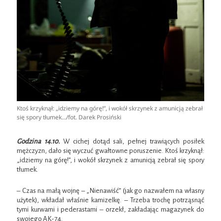
Ktoś krzyknął: „idziemy na górę!”, i wokół skrzynek z amunicją zebrał
się spory tłumek…/fot. Darek Prosiński
Godzina 14.10.
W cichej dotąd sali, pełnej trawiących posiłek
mężczyzn, dało się wyczuć gwałtowne poruszenie. Ktoś krzyknął:
„idziemy na górę!”, i wokół skrzynek z amunicją zebrał się spory
tłumek.
– Czas na małą wojnę – „Nienawiść” (jak go nazwałem na własny
użytek), wkładał właśnie kamizelkę. – Trzeba trochę potrząsnąć
tymi kurwami i pederastami – orzekł, zakładając magazynek do
swojego AK-74.