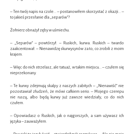
– Ten twój napis na czole… – postanowiłem skorzystać z okazji… –
to jakieś przesłanie dla „separów”?
Żołnierz obnażył zęby w uśmiechu.
– „Separów” – powtórzył. – Ruskich, kurwa. Ruskich – twardo
zaakcentował. – Nienawidzę skurwysynów za to, co zrobili z moim
krajem.
– Więc do nich strzelasz, ale tatuaż, w takim miejscu… – czułem się
nieprzekonany.
– Te kurwy zdejmują skalpy z naszych zabitych – „Nienawiść” nie
pozostawiał złudzeń, że mówi całkiem serio. – Mojego czerepu
nie ruszą, albo będą kurwy już zawsze wiedziały, co do nich
czułem.
– Opowiadasz o Ruskich, jak o najgorszych, a sam używasz ich
języka – zauważyłem.