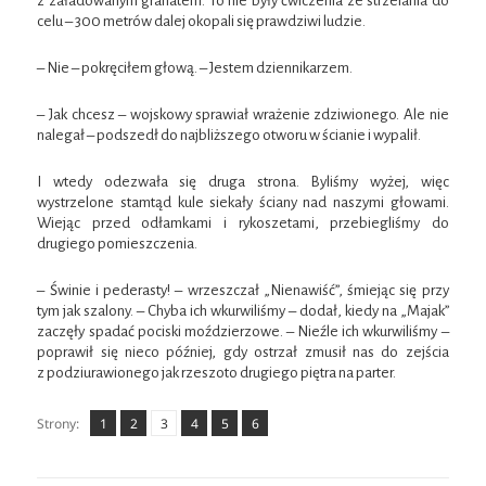
z załadowanym granatem. To nie były ćwiczenia ze strzelania do
celu – 300 metrów dalej okopali się prawdziwi ludzie.
– Nie – pokręciłem głową. – Jestem dziennikarzem.
– Jak chcesz – wojskowy sprawiał wrażenie zdziwionego. Ale nie
nalegał – podszedł do najbliższego otworu w ścianie i wypalił.
I wtedy odezwała się druga strona. Byliśmy wyżej, więc
wystrzelone stamtąd kule siekały ściany nad naszymi głowami.
Wiejąc przed odłamkami i rykoszetami, przebiegliśmy do
drugiego pomieszczenia.
– Świnie i pederasty! – wrzeszczał „Nienawiść”, śmiejąc się przy
tym jak szalony. – Chyba ich wkurwiliśmy – dodał, kiedy na „Majak”
zaczęły spadać pociski moździerzowe. – Nieźle ich wkurwiliśmy –
poprawił się nieco później, gdy ostrzał zmusił nas do zejścia
z podziurawionego jak rzeszoto drugiego piętra na parter.
Strona
Strona
,
Strona
,
Strona
,
Strona
,
Strona
,
Strony:
1
2
3
4
5
6