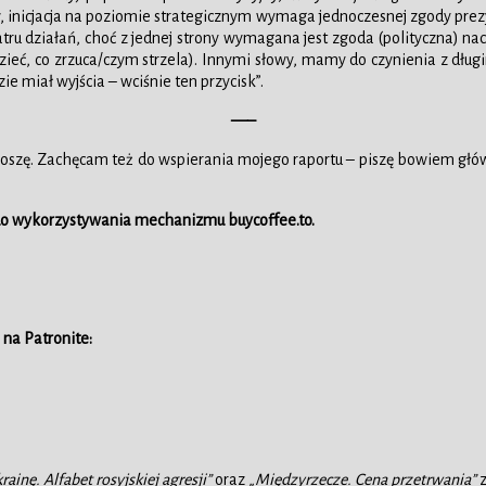
inicjacja na poziomie strategicznym wymaga jednoczesnej zgody prezyde
u działań, choć z jednej strony wymagana jest zgoda (polityczna) nac
dzieć, co zrzuca/czym strzela). Innymi słowy, mamy do czynienia z dłu
zie miał wyjścia – wciśnie ten przycisk”.
—–
o proszę. Zachęcam też do wspierania mojego raportu – piszę bowiem g
 do wykorzystywania mechanizmu buycoffee.to.
 na Patronite:
rainę. Alfabet rosyjskiej agresji”
oraz
„Międzyrzecze. Cena przetrwania”
z