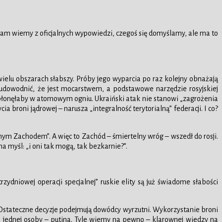
oś tam wiemy z oficjalnych wypowiedzi, czegoś się domyślamy, ale ma to
wielu obszarach słabszy. Próby jego wyparcia po raz kolejny obnażają
iś udowodnić, że jest mocarstwem, a podstawowe narzędzie rosyjskiej
a spłonęłaby w atomowym ogniu. Ukraiński atak nie stanowi „zagrożenia
 broni jądrowej – narusza „integralność terytorialną” federacji. I co?
wnym Zachodem”. A więc to Zachód – śmiertelny wróg – wszedł do rosji.
 myśl: „i oni tak mogą, tak bezkarnie?”.
zydniowej operacji specjalnej” ruskie elity są już świadome słabości
ia. Ostateczne decyzje podejmują dowódcy wyrzutni. Wykorzystanie broni
do jednej osoby – putina. Tyle wiemy na pewno – klarownej wiedzy na