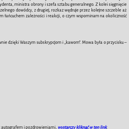
nta, ministra obrony i szefa sztabu generalnego. Z kolei sięgnięcie
zelnego dowódcy, z drugiej, rozkaz wędruje przez kolejne szczeble aż
gim łańcuchem zależności i reakcji, o czym wspominam na okoliczność
łównie dzięki Waszym subskrypcjom i „kawom”. Mowa była o przycisku –
 autografem i pozdrowieniami,
wystarczy kliknąć w ten link
.