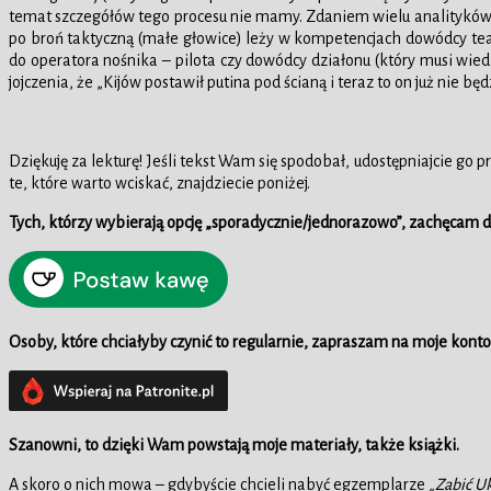
temat szczegółów tego procesu nie mamy. Zdaniem wielu analityków, 
po broń taktyczną (małe głowice) leży w kompetencjach dowódcy teatr
do operatora nośnika – pilota czy dowódcy działonu (który musi wie
jojczenia, że „Kijów postawił putina pod ścianą i teraz to on już nie będ
Dziękuję za lekturę! Jeśli tekst Wam się spodobał, udostępniajcie g
te, które warto wciskać, znajdziecie poniżej.
Tych, którzy wybierają opcję „sporadycznie/jednorazowo”, zachęcam
Osoby, które chciałyby czynić to regularnie, zapraszam na moje konto
Szanowni, to dzięki Wam powstają moje materiały,
także książki
.
A skoro o nich mowa – gdybyście chcieli nabyć egzemplarze
„Zabić Uk