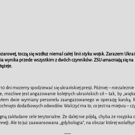
rowej, toczą się wzdłuż niemal całej linii styku wojsk. Zarazem Ukraińc
ia wynika przede wszystkim z dwóch czynników: ZSU umacniają się na za
tężeje.
z 7-10 dni możemy spodziewać się ukraińskiej presji. Później – niezależ
 możliwe jest angażowanie kolejnych ukraińskich sił – tak, by „więks
zyłem dwie wymiany personelu zaangażowanego w operację kurską. Rot
chnięto dodatkowych odwodów. Walczyć ma to, co jest na miejscu – czyli 
gną zakładane cele terytorialne. Że dalej nie pójdą, chyba że rosyjska 
nej). Ale to już zaawansowana „gdybologia”, na obszar której wolałby
—–