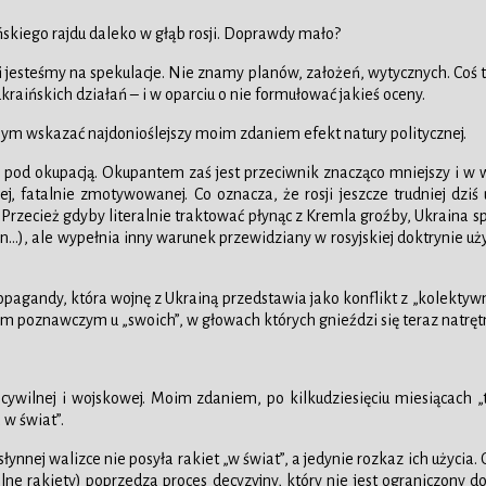
ńskiego rajdu daleko w głąb rosji. Doprawdy mało?
kazani jesteśmy na spekulacje. Nie znamy planów, założeń, wytycznych. C
raińskich działań – i w oparciu o nie formułować jakieś oceny.
bym wskazać najdonioślejszy moim zdaniem efekt natury politycznej.
ię pod okupacją. Okupantem zaś jest przeciwnik znacząco mniejszy i w 
ej, fatalnie zmotywowanej. Co oznacza, że rosji jeszcze trudniej dz
u. Przecież gdyby literalnie traktować płynąc z Kremla groźby, Ukrain
…), ale wypełnia inny warunek przewidziany w rosyjskiej doktrynie użycia
ropagandy, która wojnę z Ukrainą przedstawia jako konflikt z „kolekty
 poznawczym u „swoich”, w głowach których gnieździ się teraz natrętna
 cywilnej i wojskowej. Moim zdaniem, po kilkudziesięciu miesiącach „tr
w świat”.
 słynnej walizce nie posyła rakiet „w świat”, a jedynie rozkaz ich użyc
ne rakiety) poprzedza proces decyzyjny, który nie jest ograniczony 