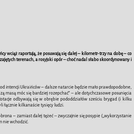
y wciąż raportują, że posuwają się dalej – kilometr-trzy na dobę – co
jętych terenach, a rosyjski opór – choć nadal słabo skoordynowany i
nie od intencji Ukraińców – dalsze natarcie będzie mało prawdopodobne,
zą masą móc się bardziej rozepchać” – ale dotychczasowe posunięcia
acje odbywają się w obrębie pododdziałów sześciu brygad (i kilku
łącznie kilkanaście tysięcy ludzi.
obrona – zamiast dalej tężeć – zwyczajnie się posypie („wykorzystanie
m nie wchodzić.