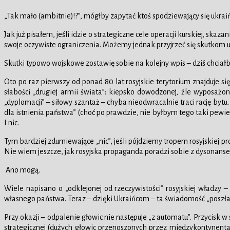
„Tak mało (ambitnie)!?”, mógłby zapytać ktoś spodziewający się ukrai
Jak już pisałem, jeśli idzie o strategiczne cele operacji kurskiej, s
swoje oczywiste ograniczenia. Możemy jednak przyjrzeć się skutkom uk
Skutki typowo wojskowe zostawię sobie na kolejny wpis – dziś chciał
Oto po raz pierwszy od ponad 80 lat rosyjskie terytorium znajduje s
słabości „drugiej armii świata”: kiepsko dowodzonej, źle wyposażon
„dyplomacji” – siłowy szantaż – chyba nieodwracalnie traci rację byt
dla istnienia państwa” (choć po prawdzie, nie byłbym tego taki pewien
I nic.
Tym bardziej zdumiewające „nic”, jeśli pójdziemy tropem rosyjskiej p
Nie wiem jeszcze, jak rosyjska propaganda poradzi sobie z dysonansem
Ano mogą.
Wiele napisano o „odklejonej od rzeczywistości” rosyjskiej władzy –
własnego państwa. Teraz – dzięki Ukraińcom – ta świadomość „poszła 
Przy okazji – odpalenie głowic nie następuje „z automatu”. Przycisk w
strategicznej (dużych głowic przenoszonych przez międzykontynental