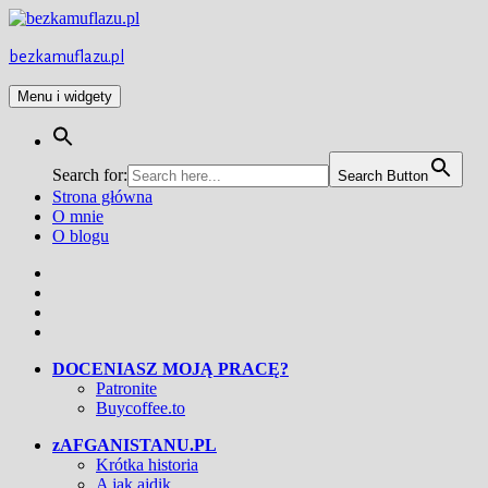
Przejdź
do
treści
bezkamuflazu.pl
Menu i widgety
Search for:
Search Button
Strona główna
O mnie
O blogu
Facebook
Twitter
Instagram
YouTube
DOCENIASZ MOJĄ PRACĘ?
Patronite
Buycoffee.to
zAFGANISTANU.PL
Krótka historia
A jak ajdik