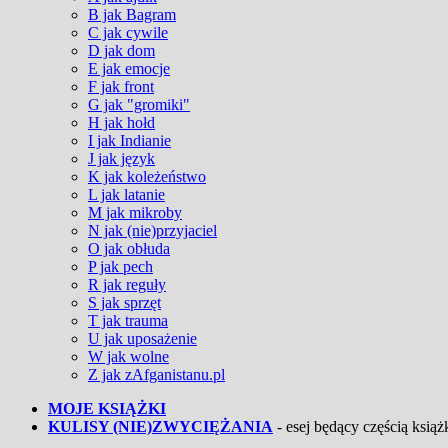
B jak Bagram
C jak cywile
D jak dom
E jak emocje
F jak front
G jak "gromiki"
H jak hołd
I jak Indianie
J jak język
K jak koleżeństwo
L jak latanie
M jak mikroby
N jak (nie)przyjaciel
O jak obłuda
P jak pech
R jak reguły
S jak sprzęt
T jak trauma
U jak uposażenie
W jak wolne
Z jak zAfganistanu.pl
MOJE KSIĄŻKI
KULISY (NIE)ZWYCIĘŻANIA
- esej będący częścią książk