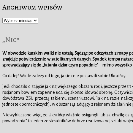
Archiwum wpisów
Archiwum
wpisów
„Nic”
W obwodzie kurskim walki nie ustają. Sądząc po odczytach z mapy poża
znajduje potwierdzenie w satelitarnych danych. Spadek tempa natarc
sprowadzający się do „łatania dziur czym popadnie” – mimo wszystko 
Co dalej? Wiele zależy od tego, jakie cele postawili sobie Ukraińcy.
Jeśli chodziło o zajęcie jak największego obszaru rosji, jeszcze prze
rosjanom bowiem zapewne uda się skonsolidować obronę. Oczywiście,
dowództwa ZSU przeczą takiemu scenariuszowi. Jak na razie nalic
jednostek pomocniczych), w obszar sąsiadujący z rejonem działań nie p
Niewykluczone więc, że Ukraińcy właśnie osiągnęli lub za chwilę osią
powodzenia” to jeden ze składników dobrze realizowanej sztuki wojen