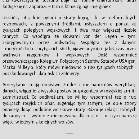
charkowszczyźnie, toczono boje na froncie chersońskim, teraz
kotłuje się na Zaporożu – tam nikt nie zginął i nie ginie?
Ukraińcy oficjalnie pytani o straty kręcą, ale w nieformalnych
rozmowach, z poważnymi źródłami, usłyszałem o ponad 30
tysiącach poległych wojskowych. I dwa razy większej liczbie
rannych. Co współgra ze słowami von der Leyen – tymi
skorygowanymi przez podwładną. Współgra też z danymi
amerykańskich i brytyjskich służb, ujawnianymi co jakiś czas przez
ważnych urzędników i wojskowych. Dość wspomnieć
przewodniczącego Kolegium Połączonych Szefów Sztabów USA gen.
Marka Milley’a, który mówił niedawno o 100 tysiącach zabitych i
poszkodowanych ukraińskich żołnierzy.
Amerykanie mają mnóstwo źródeł i mechanizmów weryfikacji
danych, włącznie z wysoko postawioną agenturą w rosyjskiej armii i
administracji. Co podkreślam, bo Milley wspomniał też o 100
tysiącach rosyjskich ofiar, sugerując tym samym, że obie strony
poniosły dotąd podobne wojskowe straty. Różni je relacja zabitych
do rannych – wybitnie niekorzystna dla rosjan – o czym napiszę
więcej w jednym z kolejnych wpisów.
—–