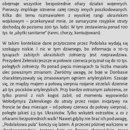
obejmuje wszystkie bezpośrednie ofiary działań wojennych.
Pierwszy implikuje istnienie całej rzeszy innych poszkodowanych.
Kilka dni temu rozmawiałem z wysokiej rangi ukraińskim
wojskowym – przekonywał mnie, że sumaryczne rosyjskie straty
dochodzą do poziomu 200 tys. ludzi. W tym zestawieniu ponad 100
tys. to „ubytki sanitarne” (ranni, chorzy, kontuzjowani).
W takim kontekście dane przytoczone przez Podolaka wydają się
szokująco niskie. I nic w tym dziwnego, bo informacja o 10-13
tysiącach zabitych ukraińskich żołnierzy jest nieprawdziwa.
Prezydent Zełenski jeszcze w połowie czerwca przyznał się do 10 tys.
poległych żołnierzy. Po ponad pięciu miesiącach ta liczba musiała
ulec poważnym zmianom. Zwróćmy uwagę, że boje w Donbasie
charakteryzowały się zmasowanym ogniem artyleryjskim. Szacuje
się, że między majem a połową sierpnia rosjanie strzelali dziennie
40 tys. pocisków artyleryjskich. Przy bardzo ostrożnym założeniu, że
tylko promil z nich kogoś zabił, od momentu wypowiedzi
Wołodymyra Załenskiego do utraty przez rosjan inicjatywy na
froncie (w dwa miesiące – od połowy czerwca do połowy sierpnia),
poległo jakieś 2,5 tys. Ukraińców. Tylko wskutek ostrzałów, a co z
ofiarami bezpośrednich walk? Nawet gdyby nie brać ich pod uwagę,
„Podolakowa pula” kończy się latem. A przecież później walczono w