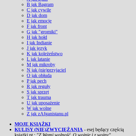
B jak Bagram
C jak cywile
D jak dom
E jak emocje
F jak front
G jak "gromiki"
H jak hołd
I jak Indianie
J jak język
K jak koleżeństwo
L jak latanie
M jak mikroby
N jak (nie)przyjaciel
O jak obłuda
P jak pech
R jak reguły
S jak sprzęt
T jak trauma
U jak uposażenie
W jak wolne
Z jak zAfganistanu.pl
MOJE KSIĄŻKI
KULISY (NIE)ZWYCIĘŻANIA
- esej będący częścią
książki pt.:
"Z Wami wolność. O wojnie i z wojny"