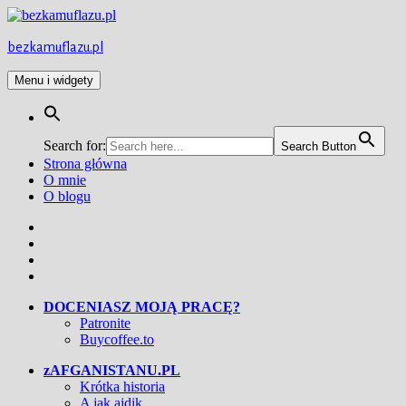
Przejdź
do
treści
bezkamuflazu.pl
Menu i widgety
Search for:
Search Button
Strona główna
O mnie
O blogu
Facebook
Twitter
Instagram
YouTube
DOCENIASZ MOJĄ PRACĘ?
Patronite
Buycoffee.to
zAFGANISTANU.PL
Krótka historia
A jak ajdik