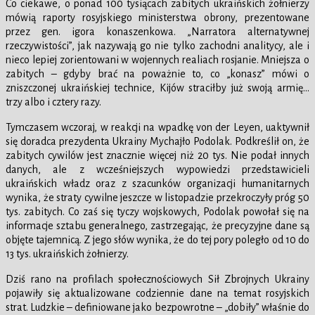
Co ciekawe, o ponad 100 tysiącach zabitych ukraińskich żołnierzy
mówią raporty rosyjskiego ministerstwa obrony, prezentowane
przez gen. igora konaszenkowa. „Narratora alternatywnej
rzeczywistości”, jak nazywają go nie tylko zachodni analitycy, ale i
nieco lepiej zorientowani w wojennych realiach rosjanie. Mniejsza o
zabitych – gdyby brać na poważnie to, co „konasz” mówi o
zniszczonej ukraińskiej technice, Kijów straciłby już swoją armię…
trzy albo i cztery razy.
Tymczasem wczoraj, w reakcji na wpadkę von der Leyen, uaktywnił
się doradca prezydenta Ukrainy Mychajło Podolak. Podkreślił on, że
zabitych cywilów jest znacznie więcej niż 20 tys. Nie podał innych
danych, ale z wcześniejszych wypowiedzi przedstawicieli
ukraińskich władz oraz z szacunków organizacji humanitarnych
wynika, że straty cywilne jeszcze w listopadzie przekroczyły próg 50
tys. zabitych. Co zaś się tyczy wojskowych, Podolak powołał się na
informacje sztabu generalnego, zastrzegając, że precyzyjne dane są
objęte tajemnicą. Z jego słów wynika, że do tej pory poległo od 10 do
13 tys. ukraińskich żołnierzy.
Dziś rano na profilach społecznościowych Sił Zbrojnych Ukrainy
pojawiły się aktualizowane codziennie dane na temat rosyjskich
strat. Ludzkie – definiowane jako bezpowrotne – „dobiły” właśnie do