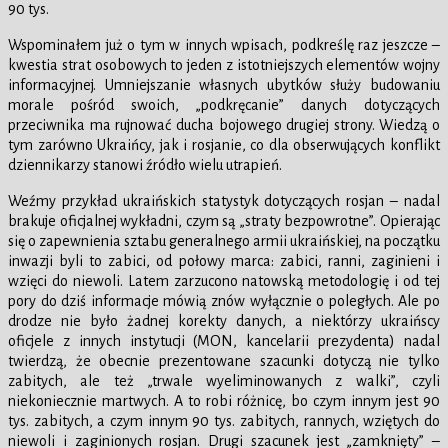
90 tys.
Wspominałem już o tym w innych wpisach, podkreślę raz jeszcze –
kwestia strat osobowych to jeden z istotniejszych elementów wojny
informacyjnej. Umniejszanie własnych ubytków służy budowaniu
morale pośród swoich, „podkręcanie” danych dotyczących
przeciwnika ma rujnować ducha bojowego drugiej strony. Wiedzą o
tym zarówno Ukraińcy, jak i rosjanie, co dla obserwujących konflikt
dziennikarzy stanowi źródło wielu utrapień.
Weźmy przykład ukraińskich statystyk dotyczących rosjan – nadal
brakuje oficjalnej wykładni, czym są „straty bezpowrotne”. Opierając
się o zapewnienia sztabu generalnego armii ukraińskiej, na początku
inwazji byli to zabici, od połowy marca: zabici, ranni, zaginieni i
wzięci do niewoli. Latem zarzucono natowską metodologię i od tej
pory do dziś informacje mówią znów wyłącznie o poległych. Ale po
drodze nie było żadnej korekty danych, a niektórzy ukraińscy
oficjele z innych instytucji (MON, kancelarii prezydenta) nadal
twierdzą, że obecnie prezentowane szacunki dotyczą nie tylko
zabitych, ale też „trwale wyeliminowanych z walki”, czyli
niekoniecznie martwych. A to robi różnicę, bo czym innym jest 90
tys. zabitych, a czym innym 90 tys. zabitych, rannych, wziętych do
niewoli i zaginionych rosjan. Drugi szacunek jest „zamknięty” –