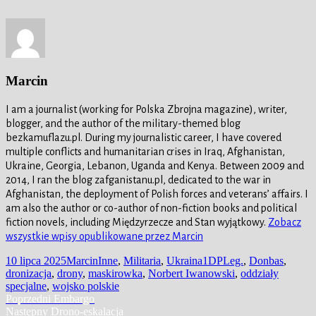
Marcin
I am a journalist (working for Polska Zbrojna magazine), writer,
blogger, and the author of the military-themed blog
bezkamuflazu.pl. During my journalistic career, I have covered
multiple conflicts and humanitarian crises in Iraq, Afghanistan,
Ukraine, Georgia, Lebanon, Uganda and Kenya. Between 2009 and
2014, I ran the blog zafganistanu.pl, dedicated to the war in
Afghanistan, the deployment of Polish forces and veterans’ affairs. I
am also the author or co-author of non-fiction books and political
fiction novels, including Międzyrzecze and Stan wyjątkowy.
Zobacz
wszystkie wpisy opublikowane przez Marcin
Data
Autor
Kategorie
Tagi
10 lipca 2025
Marcin
Inne
,
Militaria
,
Ukraina
1DPLeg.
,
Donbas
,
publikacji
dronizacja
,
drony
,
maskirowka
,
Norbert Iwanowski
,
oddziały
specjalne
,
wojsko polskie
Nawigacja
Poprzedni
Poprzedni
Embargo
Następny
wpis:
Następny
Drono-eskalacja