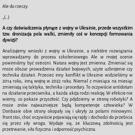
Ale do rzeczy:
„(…)
A czy doświadczenia płynące z wojny w Ukrainie, przede wszystkim
tzw. dronizacja pola walki, zmieniły coś w koncepcji formowania
dywizji?
Analizujemy wnioski z wojny w Ukrainie, a niektóre rozwiązania
wprowadzamy do procesu szkoleniowego. Ale w mojej ocenie
powinniśmy być ostrożni. Natura wojny jest zmienna. Zmieniać się
może obszar prowadzenia działań bojowych, użyte uzbrojenie czy
technika działań. Przecież inny konflikt w Ukrainie widzieliśmy w
2014 roku, inną wojnę w 2022 roku. Niemal z miesiąca na miesiąc
zmieniają się taktyka, technika i procedury. To oczywiście antidotum
na działanie przeciwnika, a każda akcja rodzi reakcję. W efekcie nie
wiemy, co pokaże przyszłość. Czy pójdziemy w stronę robotyki? A
może znów najważniejsze będą kompetencje człowieka? W
Donbasie obie strony okopały się i ukryły za polami minowymi.
Front stoi, choć oczywiście pojawiają się rajdy i dochodzi do przebicia
się przez siły wroga. Wydaje się, że kluczową zdolnością jest
przetrwanie, siła fizyczna i odporność psychiczna.