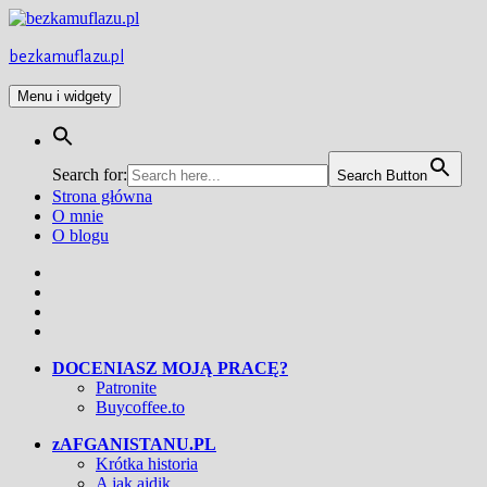
Przejdź
do
treści
bezkamuflazu.pl
Menu i widgety
Search for:
Search Button
Strona główna
O mnie
O blogu
Facebook
Twitter
Instagram
YouTube
DOCENIASZ MOJĄ PRACĘ?
Patronite
Buycoffee.to
zAFGANISTANU.PL
Krótka historia
A jak ajdik