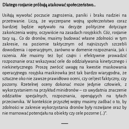
Dlatego rosjanie próbują atakować społeczeństwo…
Usiłują wywołać poczucie zagrożenia, paniki i braku nadziei na
przetrwanie. Liczą, że wyczerpane wojną społeczeństwo coraz
bardziej będzie wpływało na decyzje polityczne dotyczące
zakończenia wojny, oczywiście na zasadach rosyjskich. Cóż, rosjanie
tacy są… Co do dronów, musimy budować własne zdolności w tym
zakresie, na poziomie taktycznym od najniższych szczebli
dowodzenia i operacyjnym, zarówno w domenie rozpoznania, jak i
rażenia. Ale musimy też być czujni i efektywnie prowadzić
rozpoznanie oraz wskazywać cele do oddziaływania kinetycznego i
niekinetycznego. Proszę zwrócić uwagę na kwestie maskowania
operacyjnego. rosyjska maskirowka jest tak bardzo wiarygodna, że
sztuczne oko nie zawsze prawidłowo oceni, czy cel jest faktyczny, czy
pozorny. Rzetelnej oceny dokonać może jedynie człowiek, z
wykorzystaniem na przykład minidronów – co uwydatnia znaczenie
oddziałów specjalnych, rozpoznania, operujących na tyłach
przeciwnika. W kontekście przyszłej wojny musimy zadbać o to, by
zdolności w zakresie wykorzystania dronów były rozwijane oraz by
nie marnować potencjału na obiekty czy cele pozorne (…)”.
—–