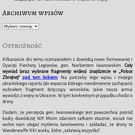
Archiwum wpisów
Archiwum
wpisów
Ostrożność
Kilkanaście dni temu rozmawiałem z dowódcą nowo formowanej 1
Dywizji Piechoty Legionów, gen. Norbertem Iwanowskim.
Cały
wywiad (oraz wybrane fragmenty wideo) znajdziecie w „Polsce
Zbrojnej”
pod tym linkiem
.
Na potrzeby tego wpisu i mojego
ukraińskiego raportu (do wsparcia którego nieodmiennie zachęcam)
wybrałem fragment dotyczący wniosków, jakie nasza armia
wywodzi z wojny w Ukrainie. W tym konkretnym przypadku chodzi o
drony.
Dodam, że percepcja gen. Iwanowskiego jest powszechna pośród
kadry dowódczej WP. Moim zdaniem całkiem słusznie, wszak nie
wolno nam ulegać myśleniu tunelowemu i zakładać, że drony to
Wunderwaffe XXI wieku, które „załatwią wszystko”.