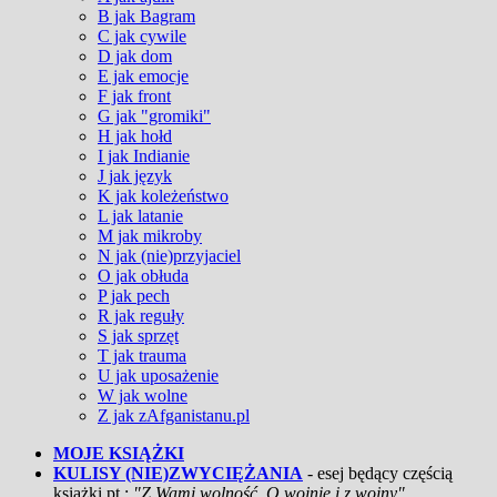
B jak Bagram
C jak cywile
D jak dom
E jak emocje
F jak front
G jak "gromiki"
H jak hołd
I jak Indianie
J jak język
K jak koleżeństwo
L jak latanie
M jak mikroby
N jak (nie)przyjaciel
O jak obłuda
P jak pech
R jak reguły
S jak sprzęt
T jak trauma
U jak uposażenie
W jak wolne
Z jak zAfganistanu.pl
MOJE KSIĄŻKI
KULISY (NIE)ZWYCIĘŻANIA
- esej będący częścią
książki pt.:
"Z Wami wolność. O wojnie i z wojny"