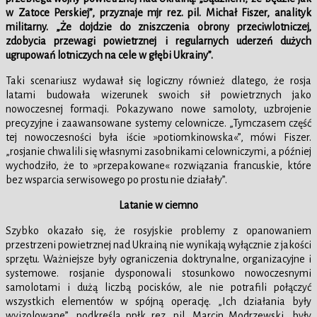
w Zatoce Perskiej”, przyznaje mjr rez. pil. Michał Fiszer, analityk
militarny. „Że dojdzie do zniszczenia obrony przeciwlotniczej,
zdobycia przewagi powietrznej i regularnych uderzeń dużych
ugrupowań lotniczych na cele w głębi Ukrainy”.
Taki scenariusz wydawał się logiczny również dlatego, że rosja
latami budowała wizerunek swoich sił powietrznych jako
nowoczesnej formacji. Pokazywano nowe samoloty, uzbrojenie
precyzyjne i zaawansowane systemy celownicze. „Tymczasem część
tej nowoczesności była iście »potiomkinowska«”, mówi Fiszer.
„rosjanie chwalili się własnymi zasobnikami celowniczymi, a później
wychodziło, że to »przepakowane« rozwiązania francuskie, które
bez wsparcia serwisowego po prostu nie działały”.
Latanie w ciemno
Szybko okazało się, że rosyjskie problemy z opanowaniem
przestrzeni powietrznej nad Ukrainą nie wynikają wyłącznie z jakości
sprzętu. Ważniejsze były ograniczenia doktrynalne, organizacyjne i
systemowe. rosjanie dysponowali stosunkowo nowoczesnymi
samolotami i dużą liczbą pocisków, ale nie potrafili połączyć
wszystkich elementów w spójną operację. „Ich działania były
wyizolowane”, podkreśla ppłk rez. pil. Marcin Modrzewski, były