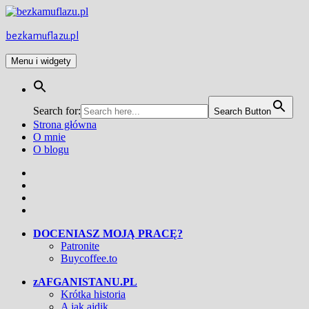
Przejdź
do
treści
bezkamuflazu.pl
Menu i widgety
Search for:
Search Button
Strona główna
O mnie
O blogu
Facebook
Twitter
Instagram
YouTube
DOCENIASZ MOJĄ PRACĘ?
Patronite
Buycoffee.to
zAFGANISTANU.PL
Krótka historia
A jak ajdik