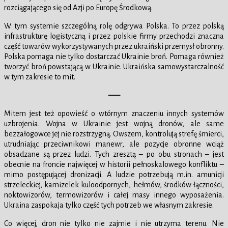
rozciągającego się od Azji po Europę Środkową.
W tym systemie szczególną rolę odgrywa Polska. To przez polską
infrastrukturę logistyczną i przez polskie firmy przechodzi znaczna
część towarów wykorzystywanych przez ukraiński przemysł obronny.
Polska pomaga nie tylko dostarczać Ukrainie broń. Pomaga również
tworzyć broń powstającą w Ukrainie. Ukraińska samowystarczalność
w tym zakresie to mit.
—–
Mitem jest też opowieść o wtórnym znaczeniu innych systemów
uzbrojenia. Wojna w Ukrainie jest wojną dronów, ale same
bezzałogowce jej nie rozstrzygną. Owszem, kontrolują strefę śmierci,
utrudniając przeciwnikowi manewr, ale pozycje obronne wciąż
obsadzane są przez ludzi. Tych zresztą – po obu stronach – jest
obecnie na froncie najwięcej w historii pełnoskalowego konfliktu –
mimo postępującej dronizacji. A ludzie potrzebują m.in. amunicji
strzeleckiej, kamizelek kuloodpornych, hełmów, środków łączności,
noktowizorów, termowizorów i całej masy innego wyposażenia.
Ukraina zaspokaja tylko część tych potrzeb we własnym zakresie.
Co więcej, dron nie tylko nie zajmie i nie utrzyma terenu. Nie