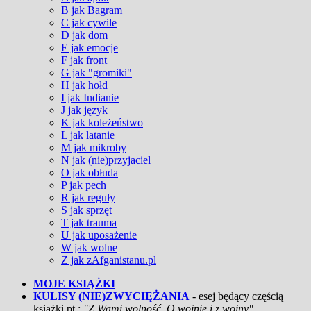
B jak Bagram
C jak cywile
D jak dom
E jak emocje
F jak front
G jak "gromiki"
H jak hołd
I jak Indianie
J jak język
K jak koleżeństwo
L jak latanie
M jak mikroby
N jak (nie)przyjaciel
O jak obłuda
P jak pech
R jak reguły
S jak sprzęt
T jak trauma
U jak uposażenie
W jak wolne
Z jak zAfganistanu.pl
MOJE KSIĄŻKI
KULISY (NIE)ZWYCIĘŻANIA
- esej będący częścią
książki pt.:
"Z Wami wolność. O wojnie i z wojny"