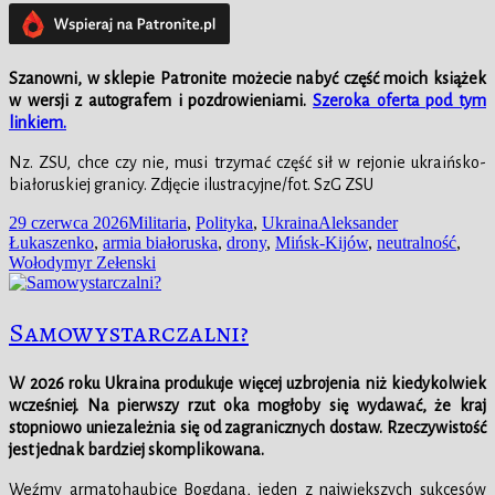
Szanowni, w
sklepie
Patronite możecie nabyć część moich książek
w wersji z autografem i pozdrowieniami.
Szeroka oferta pod tym
linkiem.
Nz. ZSU, chce czy nie, musi trzymać część sił w rejonie ukraińsko-
białoruskiej granicy. Zdjęcie ilustracyjne/fot. SzG ZSU
Data
Kategorie
Tagi
29 czerwca 2026
Militaria
,
Polityka
,
Ukraina
Aleksander
publikacji
Łukaszenko
,
armia białoruska
,
drony
,
Mińsk-Kijów
,
neutralność
,
Wołodymyr Zełenski
Samowystarczalni?
W 2026 roku Ukraina produkuje więcej uzbrojenia niż kiedykolwiek
wcześniej. Na pierwszy rzut oka mogłoby się wydawać, że kraj
stopniowo uniezależnia się od zagranicznych dostaw. Rzeczywistość
jest jednak bardziej skomplikowana.
Weźmy armatohaubicę Bogdana, jeden z największych sukcesów