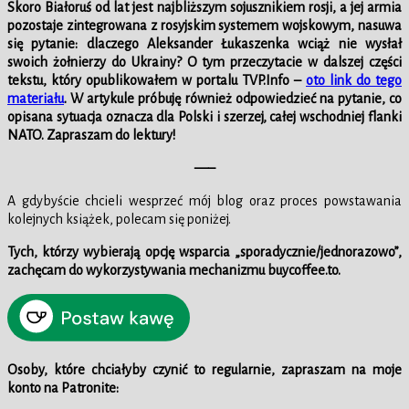
Skoro Białoruś od lat jest najbliższym sojusznikiem rosji, a jej armia
pozostaje zintegrowana z rosyjskim systemem wojskowym, nasuwa
się pytanie: dlaczego Aleksander Łukaszenka wciąż nie wysłał
swoich żołnierzy do Ukrainy? O tym przeczytacie w dalszej części
tekstu, który opublikowałem w portalu TVP.Info –
oto link do tego
materiału
. W artykule próbuję również odpowiedzieć na pytanie, co
opisana sytuacja oznacza dla Polski i szerzej, całej wschodniej flanki
NATO. Zapraszam do lektury!
—–
A gdybyście chcieli wesprzeć mój blog oraz proces powstawania
kolejnych książek, polecam się poniżej.
Tych, którzy wybierają opcję wsparcia „sporadycznie/jednorazowo”,
zachęcam do wykorzystywania mechanizmu buycoffee.to.
Osoby, które chciałyby czynić to regularnie, zapraszam na moje
konto na Patronite: