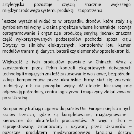
artyleryjska pozostaje częścią znacznie większego,
międzynarodowego systemu produkcji i zaopatrzenia.
Jeszcze wyraźniej widać to w przypadku dronów, które stały się
symbolem tej wojny. Ukraina projektuje własne konstrukcje, rozwija
oprogramowanie i organizuje produkcję seryjną, jednak znaczna
część wykorzystywanych podzespołów pochodzi spoza kraju.
Dotyczy to silników elektrycznych, kontrolerów lotu, kamer,
modułów transmisji danych, baterii czy elementów optoelektroniki.
Większość z tych produktów powstaje w Chinach. Wraz z
zaostrzaniem przez Pekin kontroli eksportowych dotyczących
technologii mogących znaleźć zastosowanie wojskowe, bezpośredni
zakup komponentów przez ukraińskie firmy stał się znacznie
trudniejszy niż na początku wojny. W efekcie kluczową rolę
odgrywają pośrednicy, centra logistyczne i magazyny zlokalizowane
poza Ukrainą.
Komponenty trafiają najpierw do państw Unii Europejskiej lub innych
krajów trzecich, gdzie są kompletowane, magazynowane i
kierowane do ukraińskich producentów. A więc i dron –
zaprojektowany, zmontowany i używany przez Ukraińców –
pozostaje produktem międzynarodowego łańcucha dostaw