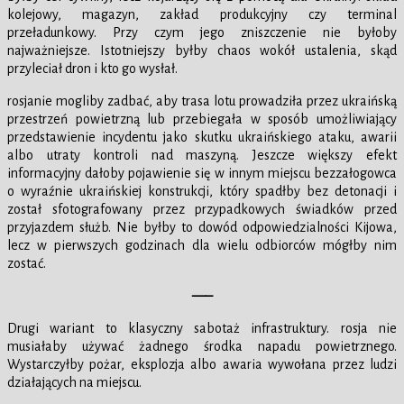
kolejowy, magazyn, zakład produkcyjny czy terminal
przeładunkowy. Przy czym jego zniszczenie nie byłoby
najważniejsze. Istotniejszy byłby chaos wokół ustalenia, skąd
przyleciał dron i kto go wysłał.
rosjanie mogliby zadbać, aby trasa lotu prowadziła przez ukraińską
przestrzeń powietrzną lub przebiegała w sposób umożliwiający
przedstawienie incydentu jako skutku ukraińskiego ataku, awarii
albo utraty kontroli nad maszyną. Jeszcze większy efekt
informacyjny dałoby pojawienie się w innym miejscu bezzałogowca
o wyraźnie ukraińskiej konstrukcji, który spadłby bez detonacji i
został sfotografowany przez przypadkowych świadków przed
przyjazdem służb. Nie byłby to dowód odpowiedzialności Kijowa,
lecz w pierwszych godzinach dla wielu odbiorców mógłby nim
zostać.
—–
Drugi wariant to klasyczny sabotaż infrastruktury. rosja nie
musiałaby używać żadnego środka napadu powietrznego.
Wystarczyłby pożar, eksplozja albo awaria wywołana przez ludzi
działających na miejscu.