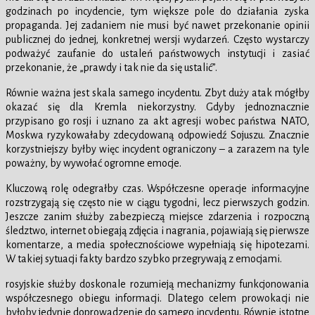
godzinach po incydencie, tym większe pole do działania zyska
propaganda. Jej zadaniem nie musi być nawet przekonanie opinii
publicznej do jednej, konkretnej wersji wydarzeń. Często wystarczy
podważyć zaufanie do ustaleń państwowych instytucji i zasiać
przekonanie, że „prawdy i tak nie da się ustalić”.
Równie ważna jest skala samego incydentu. Zbyt duży atak mógłby
okazać się dla Kremla niekorzystny. Gdyby jednoznacznie
przypisano go rosji i uznano za akt agresji wobec państwa NATO,
Moskwa ryzykowałaby zdecydowaną odpowiedź Sojuszu. Znacznie
korzystniejszy byłby więc incydent ograniczony – a zarazem na tyle
poważny, by wywołać ogromne emocje.
Kluczową rolę odegrałby czas. Współczesne operacje informacyjne
rozstrzygają się często nie w ciągu tygodni, lecz pierwszych godzin.
Jeszcze zanim służby zabezpieczą miejsce zdarzenia i rozpoczną
śledztwo, internet obiegają zdjęcia i nagrania, pojawiają się pierwsze
komentarze, a media społecznościowe wypełniają się hipotezami.
W takiej sytuacji fakty bardzo szybko przegrywają z emocjami.
rosyjskie służby doskonale rozumieją mechanizmy funkcjonowania
współczesnego obiegu informacji. Dlatego celem prowokacji nie
byłoby jedynie doprowadzenie do samego incydentu. Równie istotne