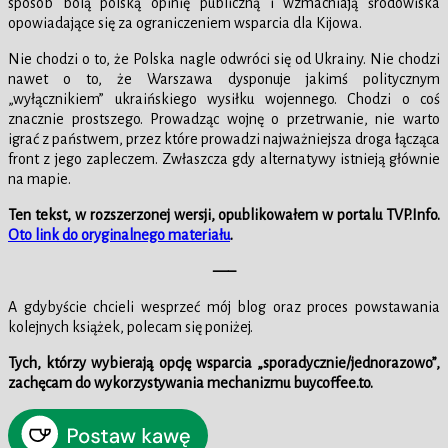
sposób bolą polską opinię publiczną i wzmacniają środowiska
opowiadające się za ograniczeniem wsparcia dla Kijowa.
Nie chodzi o to, że Polska nagle odwróci się od Ukrainy. Nie chodzi
nawet o to, że Warszawa dysponuje jakimś politycznym
„wyłącznikiem” ukraińskiego wysiłku wojennego. Chodzi o coś
znacznie prostszego. Prowadząc wojnę o przetrwanie, nie warto
igrać z państwem, przez które prowadzi najważniejsza droga łącząca
front z jego zapleczem. Zwłaszcza gdy alternatywy istnieją głównie
na mapie.
Ten tekst, w rozszerzonej wersji, opublikowałem w portalu TVP.Info.
Oto link do oryginalnego materiału
.
—–
A gdybyście chcieli wesprzeć mój blog oraz proces powstawania
kolejnych książek, polecam się poniżej.
Tych, którzy wybierają opcję wsparcia „sporadycznie/jednorazowo”,
zachęcam do wykorzystywania mechanizmu buycoffee.to.