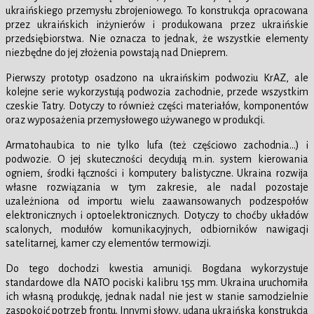
ukraińskiego przemysłu zbrojeniowego. To konstrukcja opracowana
przez ukraińskich inżynierów i produkowana przez ukraińskie
przedsiębiorstwa. Nie oznacza to jednak, że wszystkie elementy
niezbędne do jej złożenia powstają nad Dnieprem.
Pierwszy prototyp osadzono na ukraińskim podwoziu KrAZ, ale
kolejne serie wykorzystują podwozia zachodnie, przede wszystkim
czeskie Tatry. Dotyczy to również części materiałów, komponentów
oraz wyposażenia przemysłowego używanego w produkcji.
Armatohaubica to nie tylko lufa (też częściowo zachodnia…) i
podwozie. O jej skuteczności decydują m.in. system kierowania
ogniem, środki łączności i komputery balistyczne. Ukraina rozwija
własne rozwiązania w tym zakresie, ale nadal pozostaje
uzależniona od importu wielu zaawansowanych podzespołów
elektronicznych i optoelektronicznych. Dotyczy to choćby układów
scalonych, modułów komunikacyjnych, odbiorników nawigacji
satelitarnej, kamer czy elementów termowizji.
Do tego dochodzi kwestia amunicji. Bogdana wykorzystuje
standardowe dla NATO pociski kalibru 155 mm. Ukraina uruchomiła
ich własną produkcję, jednak nadal nie jest w stanie samodzielnie
zaspokoić potrzeb frontu. Innymi słowy, udana ukraińska konstrukcja