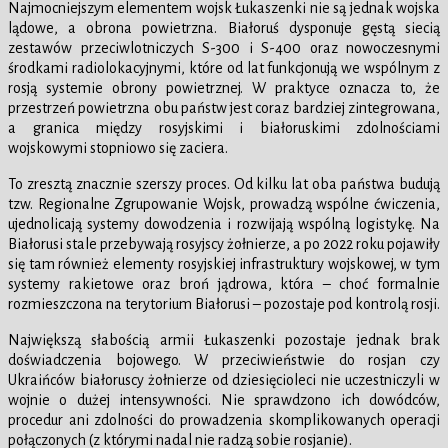
Najmocniejszym elementem wojsk Łukaszenki nie są jednak wojska
lądowe, a obrona powietrzna. Białoruś dysponuje gęstą siecią
zestawów przeciwlotniczych S-300 i S-400 oraz nowoczesnymi
środkami radiolokacyjnymi, które od lat funkcjonują we wspólnym z
rosją systemie obrony powietrznej. W praktyce oznacza to, że
przestrzeń powietrzna obu państw jest coraz bardziej zintegrowana,
a granica między rosyjskimi i białoruskimi zdolnościami
wojskowymi stopniowo się zaciera.
To zresztą znacznie szerszy proces. Od kilku lat oba państwa budują
tzw. Regionalne Zgrupowanie Wojsk, prowadzą wspólne ćwiczenia,
ujednolicają systemy dowodzenia i rozwijają wspólną logistykę. Na
Białorusi stale przebywają rosyjscy żołnierze, a po 2022 roku pojawiły
się tam również elementy rosyjskiej infrastruktury wojskowej, w tym
systemy rakietowe oraz broń jądrowa, która – choć formalnie
rozmieszczona na terytorium Białorusi – pozostaje pod kontrolą rosji.
Największą słabością armii Łukaszenki pozostaje jednak brak
doświadczenia bojowego. W przeciwieństwie do rosjan czy
Ukraińców białoruscy żołnierze od dziesięcioleci nie uczestniczyli w
wojnie o dużej intensywności. Nie sprawdzono ich dowódców,
procedur ani zdolności do prowadzenia skomplikowanych operacji
połączonych (z którymi nadal nie radzą sobie rosjanie).