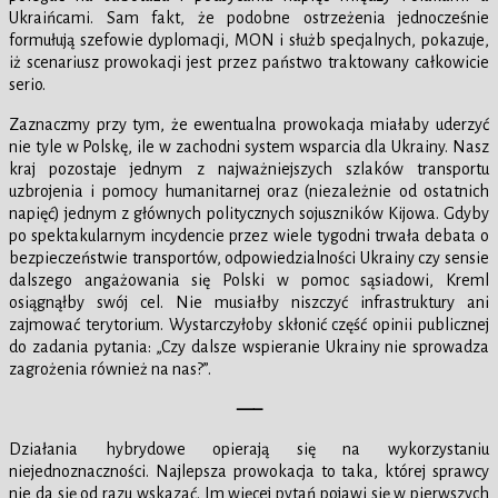
Ukraińcami. Sam fakt, że podobne ostrzeżenia jednocześnie
formułują szefowie dyplomacji, MON i służb specjalnych, pokazuje,
iż scenariusz prowokacji jest przez państwo traktowany całkowicie
serio.
Zaznaczmy przy tym, że ewentualna prowokacja miałaby uderzyć
nie tyle w Polskę, ile w zachodni system wsparcia dla Ukrainy. Nasz
kraj pozostaje jednym z najważniejszych szlaków transportu
uzbrojenia i pomocy humanitarnej oraz (niezależnie od ostatnich
napięć) jednym z głównych politycznych sojuszników Kijowa. Gdyby
po spektakularnym incydencie przez wiele tygodni trwała debata o
bezpieczeństwie transportów, odpowiedzialności Ukrainy czy sensie
dalszego angażowania się Polski w pomoc sąsiadowi, Kreml
osiągnąłby swój cel. Nie musiałby niszczyć infrastruktury ani
zajmować terytorium. Wystarczyłoby skłonić część opinii publicznej
do zadania pytania: „Czy dalsze wspieranie Ukrainy nie sprowadza
zagrożenia również na nas?”.
—–
Działania hybrydowe opierają się na wykorzystaniu
niejednoznaczności. Najlepsza prowokacja to taka, której sprawcy
nie da się od razu wskazać. Im więcej pytań pojawi się w pierwszych