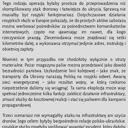
Tego rodzaju operacja byłaby prostsza do przeprowadzenia niż
skomplikowany atak dronowy i łatwiejsza do ukrycia. Sprawcą nie
musiałby być rosyjski funkcjonariusz. Dotychczasowe działania
rosyjskich służb w Europie pokazały, że do prostych aktów sabotażu
można werbować pośredników za pośrednictwem komunikatorów
internetowych, często nie ujawniając im nawet, dla kogo
rzeczywiście pracują. Zleceniodawca może znajdować się setki
kilometrów dalej, a wykonawca otrzymać jedynie adres, instrukcję i
obietnicę zapłaty.
Również w tym przypadku nie chodziłoby wyłącznie o straty
materialne. Pożar magazynu paliw można przedstawić jako dowód
bezradności państwa. Uszkodzenie linii kolejowej – jako znak, że
transporty dla Ukrainy narażają Polskę na rosyjski odwet. Awarię
sieci energetycznej – jako rezultat wojny, w którą rzekomo
niepotrzebnie daliśmy się wciągnąć. Ta sama eksplozja może więc
spełniać jednocześnie kilka funkcji: zakłócić działanie infrastruktury,
zmusić służby do kosztownej reakcji i stać się paliwem dla kampanii
propagandowej.
Trzeci scenariusz nie wymagałby ataku na infrastrukturę ani użycia
dronów. Jego celem byłyby bezpośrednio relacje polsko-ukraińskie.
rosyjskie służby mogłyby spróbować wywołać incydent, który dałoby