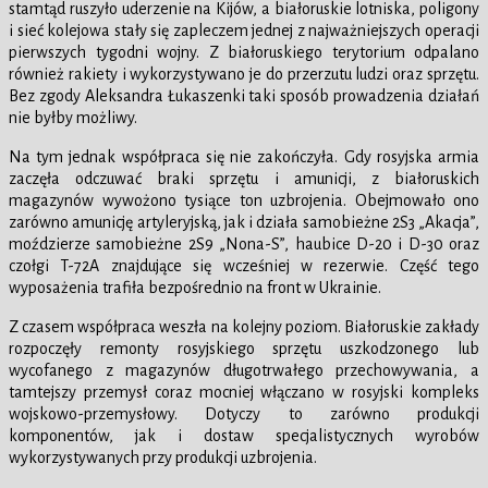
stamtąd ruszyło uderzenie na Kijów, a białoruskie lotniska, poligony
i sieć kolejowa stały się zapleczem jednej z najważniejszych operacji
pierwszych tygodni wojny. Z białoruskiego terytorium odpalano
również rakiety i wykorzystywano je do przerzutu ludzi oraz sprzętu.
Bez zgody Aleksandra Łukaszenki taki sposób prowadzenia działań
nie byłby możliwy.
Na tym jednak współpraca się nie zakończyła. Gdy rosyjska armia
zaczęła odczuwać braki sprzętu i amunicji, z białoruskich
magazynów wywożono tysiące ton uzbrojenia. Obejmowało ono
zarówno amunicję artyleryjską, jak i działa samobieżne 2S3 „Akacja”,
moździerze samobieżne 2S9 „Nona-S”, haubice D-20 i D-30 oraz
czołgi T-72A znajdujące się wcześniej w rezerwie. Część tego
wyposażenia trafiła bezpośrednio na front w Ukrainie.
Z czasem współpraca weszła na kolejny poziom. Białoruskie zakłady
rozpoczęły remonty rosyjskiego sprzętu uszkodzonego lub
wycofanego z magazynów długotrwałego przechowywania, a
tamtejszy przemysł coraz mocniej włączano w rosyjski kompleks
wojskowo-przemysłowy. Dotyczy to zarówno produkcji
komponentów, jak i dostaw specjalistycznych wyrobów
wykorzystywanych przy produkcji uzbrojenia.