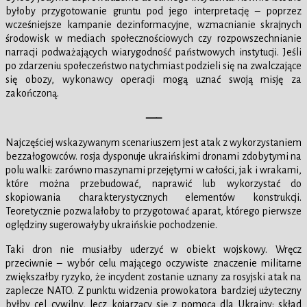
byłoby przygotowanie gruntu pod jego interpretację – poprzez
wcześniejsze kampanie dezinformacyjne, wzmacnianie skrajnych
środowisk w mediach społecznościowych czy rozpowszechnianie
narracji podważających wiarygodność państwowych instytucji. Jeśli
po zdarzeniu społeczeństwo natychmiast podzieli się na zwalczające
się obozy, wykonawcy operacji mogą uznać swoją misję za
zakończoną.
—–
Najczęściej wskazywanym scenariuszem jest atak z wykorzystaniem
bezzałogowców. rosja dysponuje ukraińskimi dronami zdobytymi na
polu walki: zarówno maszynami przejętymi w całości, jak i wrakami,
które można przebudować, naprawić lub wykorzystać do
skopiowania charakterystycznych elementów konstrukcji.
Teoretycznie pozwalałoby to przygotować aparat, którego pierwsze
oględziny sugerowałyby ukraińskie pochodzenie.
Taki dron nie musiałby uderzyć w obiekt wojskowy. Wręcz
przeciwnie – wybór celu mającego oczywiste znaczenie militarne
zwiększałby ryzyko, że incydent zostanie uznany za rosyjski atak na
zaplecze NATO. Z punktu widzenia prowokatora bardziej użyteczny
byłby cel cywilny, lecz kojarzący się z pomocą dla Ukrainy: skład