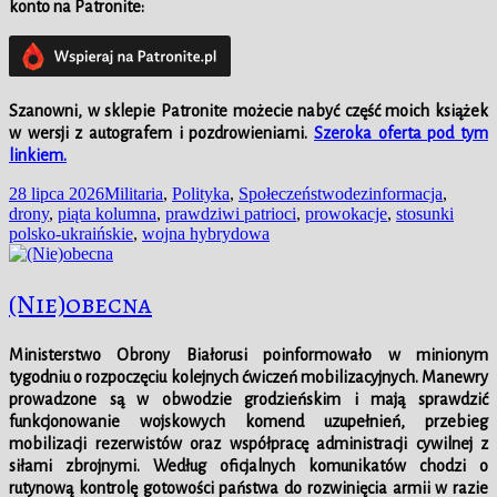
konto na Patronite:
Szanowni, w
sklepie
Patronite możecie nabyć część moich książek
w wersji z autografem i pozdrowieniami.
Szeroka oferta pod tym
linkiem.
Data
Kategorie
Tagi
28 lipca 2026
Militaria
,
Polityka
,
Społeczeństwo
dezinformacja
,
publikacji
drony
,
piąta kolumna
,
prawdziwi patrioci
,
prowokacje
,
stosunki
polsko-ukraińskie
,
wojna hybrydowa
(Nie)obecna
Ministerstwo Obrony Białorusi poinformowało w minionym
tygodniu o rozpoczęciu kolejnych ćwiczeń mobilizacyjnych. Manewry
prowadzone są w obwodzie grodzieńskim i mają sprawdzić
funkcjonowanie wojskowych komend uzupełnień, przebieg
mobilizacji rezerwistów oraz współpracę administracji cywilnej z
siłami zbrojnymi. Według oficjalnych komunikatów chodzi o
rutynową kontrolę gotowości państwa do rozwinięcia armii w razie