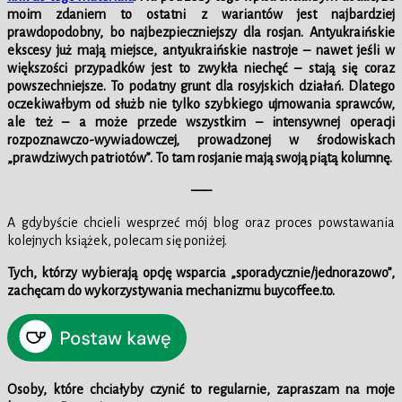
moim zdaniem to ostatni z wariantów jest najbardziej
prawdopodobny, bo najbezpieczniejszy dla rosjan. Antyukraińskie
ekscesy już mają miejsce, antyukraińskie nastroje – nawet jeśli w
większości przypadków jest to zwykła niechęć – stają się coraz
powszechniejsze. To podatny grunt dla rosyjskich działań. Dlatego
oczekiwałbym od służb nie tylko szybkiego ujmowania sprawców,
ale też – a może przede wszystkim – intensywnej operacji
rozpoznawczo-wywiadowczej, prowadzonej w środowiskach
„prawdziwych patriotów”. To tam rosjanie mają swoją piątą kolumnę.
—–
A gdybyście chcieli wesprzeć mój blog oraz proces powstawania
kolejnych książek, polecam się poniżej.
Tych, którzy wybierają opcję wsparcia „sporadycznie/jednorazowo”,
zachęcam do wykorzystywania mechanizmu buycoffee.to.
Osoby, które chciałyby czynić to regularnie, zapraszam na moje