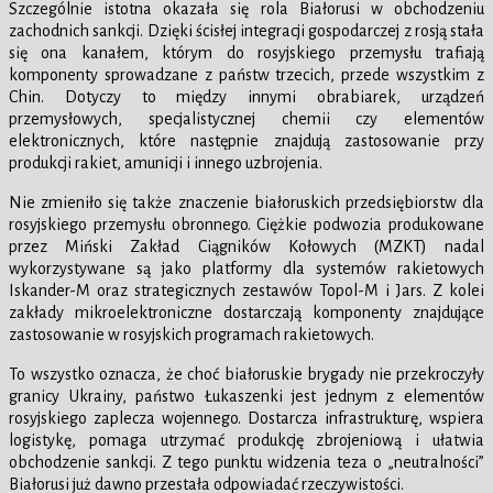
Szczególnie istotna okazała się rola Białorusi w obchodzeniu
zachodnich sankcji. Dzięki ścisłej integracji gospodarczej z rosją stała
się ona kanałem, którym do rosyjskiego przemysłu trafiają
komponenty sprowadzane z państw trzecich, przede wszystkim z
Chin. Dotyczy to między innymi obrabiarek, urządzeń
przemysłowych, specjalistycznej chemii czy elementów
elektronicznych, które następnie znajdują zastosowanie przy
produkcji rakiet, amunicji i innego uzbrojenia.
Nie zmieniło się także znaczenie białoruskich przedsiębiorstw dla
rosyjskiego przemysłu obronnego. Ciężkie podwozia produkowane
przez Miński Zakład Ciągników Kołowych (MZKT) nadal
wykorzystywane są jako platformy dla systemów rakietowych
Iskander-M oraz strategicznych zestawów Topol-M i Jars. Z kolei
zakłady mikroelektroniczne dostarczają komponenty znajdujące
zastosowanie w rosyjskich programach rakietowych.
To wszystko oznacza, że choć białoruskie brygady nie przekroczyły
granicy Ukrainy, państwo Łukaszenki jest jednym z elementów
rosyjskiego zaplecza wojennego. Dostarcza infrastrukturę, wspiera
logistykę, pomaga utrzymać produkcję zbrojeniową i ułatwia
obchodzenie sankcji. Z tego punktu widzenia teza o „neutralności”
Białorusi już dawno przestała odpowiadać rzeczywistości.