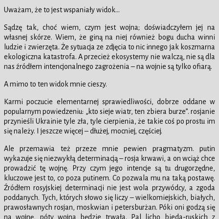
Uważam, że to jest wspaniały widok…
Sądzę tak, choć wiem, czym jest wojna; doświadczyłem jej na
własnej skórze. Wiem, że giną na niej również bogu ducha winni
ludzie i zwierzęta. Że sytuacja ze zdjęcia to nic innego jak koszmarna
ekologiczna katastrofa. A przecież ekosystemy nie walczą, nie są dla
nas źródłem intencjonalnego zagrożenia – na wojnie są tylko ofiarą.
A mimo to ten widok mnie cieszy.
Karmi poczucie elementarnej sprawiedliwości, dobrze oddane w
popularnym powiedzeniu: „kto sieje wiatr, ten zbiera burze”. rosjanie
przynieśli Ukrainie tyle zła, tyle cierpienia, że takie coś po prostu im
się należy. I jeszcze więcej – dłużej, mocniej, częściej.
Ale przemawia też przeze mnie pewien pragmatyzm. putin
wykazuje się niezwykłą determinacją – rosja krwawi, a on wciąż chce
prowadzić tę wojnę. Przy czym jego intencje są tu drugorzędne,
kluczowe jest to, co poza putinem. Co pozwala mu na taką postawę.
Źródłem rosyjskiej determinacji nie jest wola przywódcy, a zgoda
poddanych. Tych, których słowo się liczy – wielkomiejskich, białych,
prawosławnych rosjan, moskwian i petersburżan. Póki oni godzą się
na wojnę, póty wojna będzie trwała. Pal licho bieda-ruskich z