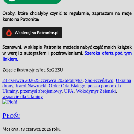
Osoby, które chciałyby czynić to regularnie, zapraszam na moje
konto na Patronite:
Szanowni, w
sklepie
Patronite możecie nabyć część moich książek
w wersji z autografem i pozdrowieniami.
Szeroka oferta pod tym
linkiem.
Zdjęcie ilustracyjne/fot. SzG ZSU
Data
Kategorie
T
23 czerwca 2026
25 czerwca 2026
Polityka
,
Społeczeństwo
,
Ukraina
publikacji
drony
,
Karol Nawrocki
,
Order Orła Białego
,
polska pomoc dla
Ukrainy
,
przemysł zbrojeniowy
,
UPA
,
Wołodymyr Zełenski
,
wsparcie dla Ukrainy
Płoń!
Moskwa, 18 czerwca 2026 roku.