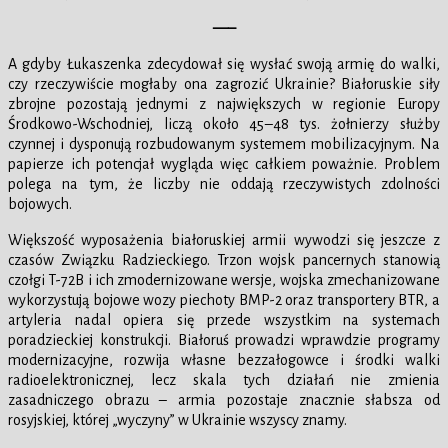
—–
A gdyby Łukaszenka zdecydował się wysłać swoją armię do walki,
czy rzeczywiście mogłaby ona zagrozić Ukrainie? Białoruskie siły
zbrojne pozostają jednymi z największych w regionie Europy
Środkowo-Wschodniej, liczą około 45–48 tys. żołnierzy służby
czynnej i dysponują rozbudowanym systemem mobilizacyjnym. Na
papierze ich potencjał wygląda więc całkiem poważnie. Problem
polega na tym, że liczby nie oddają rzeczywistych zdolności
bojowych.
Większość wyposażenia białoruskiej armii wywodzi się jeszcze z
czasów Związku Radzieckiego. Trzon wojsk pancernych stanowią
czołgi T-72B i ich zmodernizowane wersje, wojska zmechanizowane
wykorzystują bojowe wozy piechoty BMP-2 oraz transportery BTR, a
artyleria nadal opiera się przede wszystkim na systemach
poradzieckiej konstrukcji. Białoruś prowadzi wprawdzie programy
modernizacyjne, rozwija własne bezzałogowce i środki walki
radioelektronicznej, lecz skala tych działań nie zmienia
zasadniczego obrazu – armia pozostaje znacznie słabsza od
rosyjskiej, której „wyczyny” w Ukrainie wszyscy znamy.