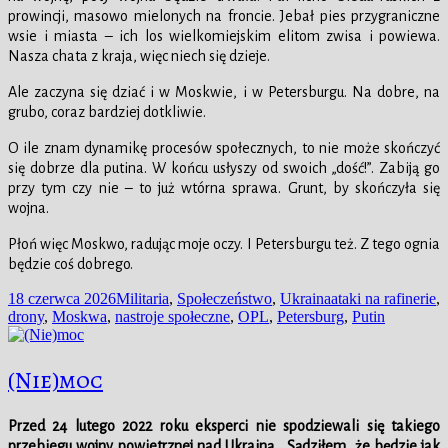
prowincji, masowo mielonych na froncie. Jebał pies przygraniczne
wsie i miasta – ich los wielkomiejskim elitom zwisa i powiewa.
Nasza chata z kraja, więc niech się dzieje.
Ale zaczyna się dziać i w Moskwie, i w Petersburgu. Na dobre, na
grubo, coraz bardziej dotkliwie.
O ile znam dynamikę procesów społecznych, to nie może skończyć
się dobrze dla putina. W końcu usłyszy od swoich „dość!”. Zabiją go
przy tym czy nie – to już wtórna sprawa. Grunt, by skończyła się
wojna.
Płoń więc Moskwo, radując moje oczy. I Petersburgu też. Z tego ognia
będzie coś dobrego.
Data
Kategorie
Tagi
18 czerwca 2026
Militaria
,
Społeczeństwo
,
Ukraina
ataki na rafinerie
,
publikacji
drony
,
Moskwa
,
nastroje społeczne
,
OPL
,
Petersburg
,
Putin
(Nie)moc
Przed 24 lutego 2022 roku eksperci nie spodziewali się takiego
przebiegu wojny powietrznej nad Ukrainą. „Sądziłem, że będzie jak