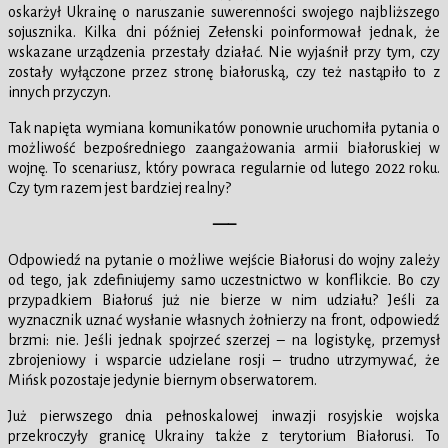
oskarżył Ukrainę o naruszanie suwerenności swojego najbliższego
sojusznika. Kilka dni później Zełenski poinformował jednak, że
wskazane urządzenia przestały działać. Nie wyjaśnił przy tym, czy
zostały wyłączone przez stronę białoruską, czy też nastąpiło to z
innych przyczyn.
Tak napięta wymiana komunikatów ponownie uruchomiła pytania o
możliwość bezpośredniego zaangażowania armii białoruskiej w
wojnę. To scenariusz, który powraca regularnie od lutego 2022 roku.
Czy tym razem jest bardziej realny?
—–
Odpowiedź na pytanie o możliwe wejście Białorusi do wojny zależy
od tego, jak zdefiniujemy samo uczestnictwo w konflikcie. Bo czy
przypadkiem Białoruś już nie bierze w nim udziału? Jeśli za
wyznacznik uznać wysłanie własnych żołnierzy na front, odpowiedź
brzmi: nie. Jeśli jednak spojrzeć szerzej – na logistykę, przemysł
zbrojeniowy i wsparcie udzielane rosji – trudno utrzymywać, że
Mińsk pozostaje jedynie biernym obserwatorem.
Już pierwszego dnia pełnoskalowej inwazji rosyjskie wojska
przekroczyły granicę Ukrainy także z terytorium Białorusi. To