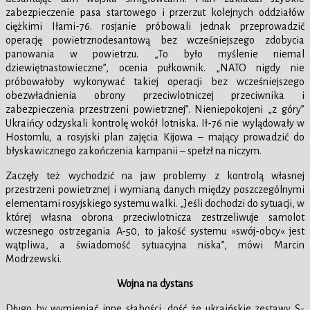
zabezpieczenie pasa startowego i przerzut kolejnych oddziałów
ciężkimi Iłami-76. rosjanie próbowali jednak przeprowadzić
operację powietrznodesantową bez wcześniejszego zdobycia
panowania w powietrzu. „To było myślenie niemal
dziewiętnastowieczne”, ocenia pułkownik. „NATO nigdy nie
próbowałoby wykonywać takiej operacji bez wcześniejszego
obezwładnienia obrony przeciwlotniczej przeciwnika i
zabezpieczenia przestrzeni powietrznej”. Nieniepokojeni „z góry”
Ukraińcy odzyskali kontrolę wokół lotniska. Ił-76 nie wylądowały w
Hostomlu, a rosyjski plan zajęcia Kijowa – mający prowadzić do
błyskawicznego zakończenia kampanii – spełzł na niczym.
Zaczęły też wychodzić na jaw problemy z kontrolą własnej
przestrzeni powietrznej i wymianą danych między poszczególnymi
elementami rosyjskiego systemu walki. „Jeśli dochodzi do sytuacji, w
której własna obrona przeciwlotnicza zestrzeliwuje samolot
wczesnego ostrzegania A-50, to jakość systemu »swój-obcy« jest
wątpliwa, a świadomość sytuacyjna niska”, mówi Marcin
Modrzewski.
Wojna na dystans
Długo by wymieniać inne słabości, dość że ukraińskie zestawy S-