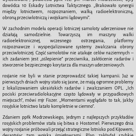
dowódca 10 Eskadry Lotnictwa Taktycznego. „Brakowało synergii
między lotnictwem, rozpoznaniem, walką radioelektroniczną,
obroną przeciwlotniczą i wojskami lądowymi”.
W zachodnim modelu operacji lotniczej samoloty uderzeniowe nie
działają samodzielnie. Towarzyszą im maszyny walki
radioelektronicznej, wczesnego ostrzegania, platformy
rozpoznawcze i wyspecjalizowane systemy zwalczania obrony
przeciwlotniczej. Część samolotów nie atakuje celów naziemnych –
ich zadaniem jest „oślepienie” przeciwnika, zakłócenie radarów i
stworzenie bezpiecznego korytarza dla maszyn uderzeniowych.
rosjanie nie byli w stanie przeprowadzić takiej kampanii. Już w
pierwszych dniach wojny stało się jasne, że mają ogromne problemy
z lokalizowaniem ukraińskich radarów i zwalczaniem OPL. „Ich
pociski przeciwradiolokacyjne często lądowały w przypadkowych
miejscach”, mówi mjr Fiszer. „Momentami wyglądało to tak, jakby
rosyjskie lotnictwo latało kompletnie w ciemno”.
Zdaniem ppłk Modrzewskiego, jednym z najlepszych przykładów
rosyjskich problemów stała się bitwa o Hostomel. Pierwszego dnia
wojny rosjanie próbowali przejąć strategiczne lotnisko pod Kijowem,
desantując tam wojska śmigłowcami. Plan zakładał szybkie