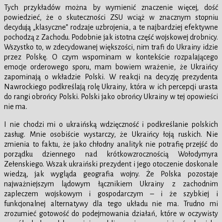
Tych przykładów można by wymienić znaczenie więcej, dość
powiedzieć, że o skuteczności ZSU wciąż w znacznym stopniu
decydują „klasyczne” rodzaje uzbrojenia, a te najbardziej efektywne
pochodzą z Zachodu. Podobnie jak istotna część wojskowej drobnicy.
Wszystko to, w zdecydowanej większości, nim trafi do Ukrainy idzie
przez Polskę. O czym wspominam w kontekście rozpalającego
emocje orderowego sporu, mam bowiem wrażenie, że Ukraińcy
zapominają o wkładzie Polski. W reakcji na decyzję prezydenta
Nawrockiego podkreślają rolę Ukrainy, która w ich percepcji urasta
do rangi obrońcy Polski. Polski jako obrońcy Ukrainy w tej opowieści
nie ma.
I nie chodzi mi o ukraińską wdzięczność i podkreślanie polskich
zasług. Mnie osobiście wystarczy, że Ukraińcy łoją ruskich. Nie
zmienia to faktu, że jako chłodny analityk nie potrafię przejść do
porządku dziennego nad krótkowzrocznością Wołodymyra
Zełenskiego. Wszak ukraiński prezydent i jego otoczenie doskonale
wiedzą, jak wygląda geografia wojny. Że Polska pozostaje
najważniejszym lądowym łącznikiem Ukrainy z zachodnim
zapleczem wojskowym i gospodarczym – i że szybkiej i
funkcjonalnej alternatywy dla tego układu nie ma. Trudno mi
zrozumieć gotowość do podejmowania działań, które w oczywisty