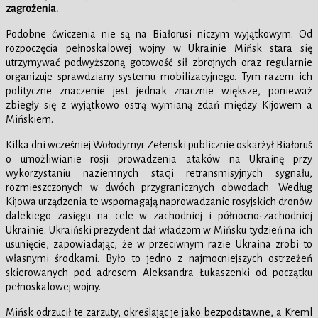
zagrożenia.
Podobne ćwiczenia nie są na Białorusi niczym wyjątkowym. Od
rozpoczęcia pełnoskalowej wojny w Ukrainie Mińsk stara się
utrzymywać podwyższoną gotowość sił zbrojnych oraz regularnie
organizuje sprawdziany systemu mobilizacyjnego. Tym razem ich
polityczne znaczenie jest jednak znacznie większe, ponieważ
zbiegły się z wyjątkowo ostrą wymianą zdań między Kijowem a
Mińskiem.
Kilka dni wcześniej Wołodymyr Zełenski publicznie oskarżył Białoruś
o umożliwianie rosji prowadzenia ataków na Ukrainę przy
wykorzystaniu naziemnych stacji retransmisyjnych sygnału,
rozmieszczonych w dwóch przygranicznych obwodach. Według
Kijowa urządzenia te wspomagają naprowadzanie rosyjskich dronów
dalekiego zasięgu na cele w zachodniej i północno-zachodniej
Ukrainie. Ukraiński prezydent dał władzom w Mińsku tydzień na ich
usunięcie, zapowiadając, że w przeciwnym razie Ukraina zrobi to
własnymi środkami. Było to jedno z najmocniejszych ostrzeżeń
skierowanych pod adresem Aleksandra Łukaszenki od początku
pełnoskalowej wojny.
Mińsk odrzucił te zarzuty, określając je jako bezpodstawne, a Kreml