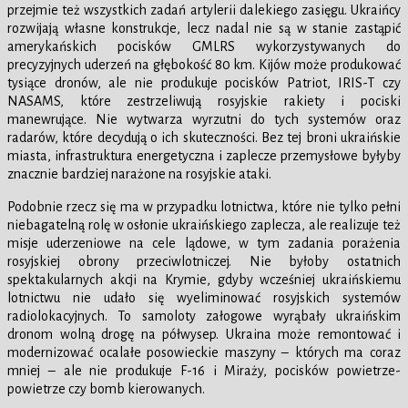
przejmie też wszystkich zadań artylerii dalekiego zasięgu. Ukraińcy
rozwijają własne konstrukcje, lecz nadal nie są w stanie zastąpić
amerykańskich pocisków GMLRS wykorzystywanych do
precyzyjnych uderzeń na głębokość 80 km. Kijów może produkować
tysiące dronów, ale nie produkuje pocisków Patriot, IRIS-T czy
NASAMS, które zestrzeliwują rosyjskie rakiety i pociski
manewrujące. Nie wytwarza wyrzutni do tych systemów oraz
radarów, które decydują o ich skuteczności. Bez tej broni ukraińskie
miasta, infrastruktura energetyczna i zaplecze przemysłowe byłyby
znacznie bardziej narażone na rosyjskie ataki.
Podobnie rzecz się ma w przypadku lotnictwa, które nie tylko pełni
niebagatelną rolę w osłonie ukraińskiego zaplecza, ale realizuje też
misje uderzeniowe na cele lądowe, w tym zadania porażenia
rosyjskiej obrony przeciwlotniczej. Nie byłoby ostatnich
spektakularnych akcji na Krymie, gdyby wcześniej ukraińskiemu
lotnictwu nie udało się wyeliminować rosyjskich systemów
radiolokacyjnych. To samoloty załogowe wyrąbały ukraińskim
dronom wolną drogę na półwysep. Ukraina może remontować i
modernizować ocalałe posowieckie maszyny – których ma coraz
mniej – ale nie produkuje F-16 i Miraży, pocisków powietrze-
powietrze czy bomb kierowanych.