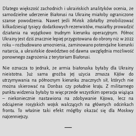
Dlatego większość zachodnich i ukraińskich analityków ocenia, że
samodzielne uderzenie Białorusi na Ukrainę miałoby ograniczone
szanse powodzenia. Nawet jeśli Mińsk zdołałby zmobilizować
kilkadziesiąt tysięcy dodatkowych rezerwistów, musiałby prowadzić
działania na wyjątkowo trudnym kierunku operacyjnym. Północ
Ukrainy jest dziś znacznie lepiej przygotowana do obrony niż w 2022
roku – rozbudowano umocnienia, zaminowano potencjalne kierunki
natarcia, a ukraińskie dowództwo od dawna uwzględnia możliwość
ponownego zagrożenia z terytorium Białorusi.
Nie oznacza to jednak, że armia białoruska byłaby dla Ukrainy
nieistotna. Już sama groźba jej użycia zmusza Kijów do
utrzymywania na północnym kierunku znacznych sił, których nie
można skierować na Donbas czy południe kraju. Z militarnego
punktu widzenia byłaby to więc przede wszystkim operacja wiążąca
– niekoniecznie nastawiona na zdobywanie Kijowa, lecz na
odciążenie rosyjskich wojsk walczących na głównych odcinkach
frontu. To właśnie taki efekt mógłby okazać się dla Moskwy
najcenniejszy.
—–