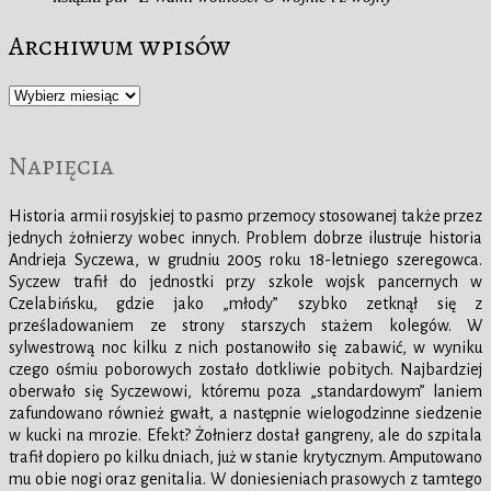
Archiwum wpisów
Archiwum
wpisów
Napięcia
Historia armii rosyjskiej to pasmo przemocy stosowanej także przez
jednych żołnierzy wobec innych. Problem dobrze ilustruje historia
Andrieja Syczewa, w grudniu 2005 roku 18-letniego szeregowca.
Syczew trafił do jednostki przy szkole wojsk pancernych w
Czelabińsku, gdzie jako „młody” szybko zetknął się z
prześladowaniem ze strony starszych stażem kolegów. W
sylwestrową noc kilku z nich postanowiło się zabawić, w wyniku
czego ośmiu poborowych zostało dotkliwie pobitych. Najbardziej
oberwało się Syczewowi, któremu poza „standardowym” laniem
zafundowano również gwałt, a następnie wielogodzinne siedzenie
w kucki na mrozie. Efekt? Żołnierz dostał gangreny, ale do szpitala
trafił dopiero po kilku dniach, już w stanie krytycznym. Amputowano
mu obie nogi oraz genitalia. W doniesieniach prasowych z tamtego