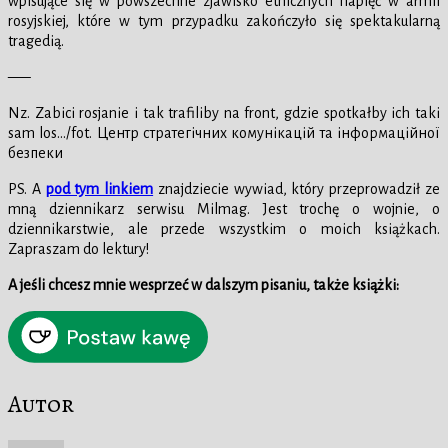
wpisujące się w powszechne zjawisko etnicznych napięć w armii
rosyjskiej, które w tym przypadku zakończyło się spektakularną
tragedią.
—–
Nz. Zabici rosjanie i tak trafiliby na front, gdzie spotkałby ich taki
sam los…/fot. Центр стратегічних комунікацій та інформаційної
безпеки
PS. A
pod tym linkiem
znajdziecie wywiad, który przeprowadził ze
mną dziennikarz serwisu Milmag. Jest trochę o wojnie, o
dziennikarstwie, ale przede wszystkim o moich książkach.
Zapraszam do lektury!
A jeśli chcesz mnie wesprzeć w dalszym pisaniu, także książki:
Autor