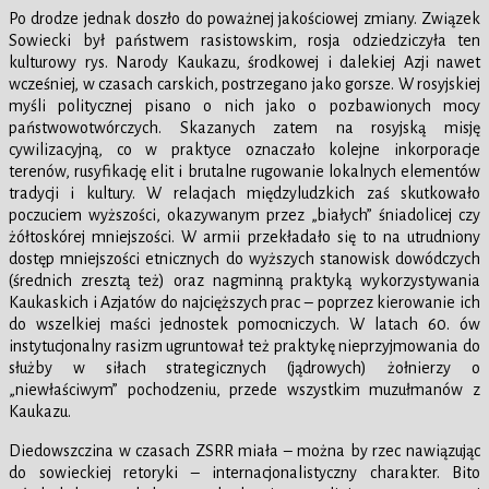
Po drodze jednak doszło do poważnej jakościowej zmiany. Związek
Sowiecki był państwem rasistowskim, rosja odziedziczyła ten
kulturowy rys. Narody Kaukazu, środkowej i dalekiej Azji nawet
wcześniej, w czasach carskich, postrzegano jako gorsze. W rosyjskiej
myśli politycznej pisano o nich jako o pozbawionych mocy
państwowotwórczych. Skazanych zatem na rosyjską misję
cywilizacyjną, co w praktyce oznaczało kolejne inkorporacje
terenów, rusyfikację elit i brutalne rugowanie lokalnych elementów
tradycji i kultury. W relacjach międzyludzkich zaś skutkowało
poczuciem wyższości, okazywanym przez „białych” śniadolicej czy
żółtoskórej mniejszości. W armii przekładało się to na utrudniony
dostęp mniejszości etnicznych do wyższych stanowisk dowódczych
(średnich zresztą też) oraz nagminną praktyką wykorzystywania
Kaukaskich i Azjatów do najcięższych prac – poprzez kierowanie ich
do wszelkiej maści jednostek pomocniczych. W latach 60. ów
instytucjonalny rasizm ugruntował też praktykę nieprzyjmowania do
służby w siłach strategicznych (jądrowych) żołnierzy o
„niewłaściwym” pochodzeniu, przede wszystkim muzułmanów z
Kaukazu.
Diedowszczina w czasach ZSRR miała – można by rzec nawiązując
do sowieckiej retoryki – internacjonalistyczny charakter. Bito