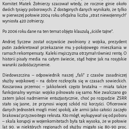
Komitet Matek Żołnierzy szacował wtedy, że rocznie ginie około
dwóch tysięcy poborowych. Z dostępnych danych wynikało, że tylko
w pierwszej połowie 2004 roku oficjalna liczba „strat niewojennych”
wyniosła 420 żołnierzy.
Po 2006 roku dane na ten temat objęto klauzulą „ściśle tajne”.
Andriej Syczew został oczywiście zwolniony z wojska, prezydent
putin zadekretował przekazanie mu 3-pokojowego mieszkania w
ramach rekompensaty. Kaleki mężczyzna otrzymał również rentę. O
historii pisały media na całym świecie, stąd hojne jak na rosyjskie
warunki zadośćuczynienie.
Diedowszczina – odpowiednik naszej „fali” z czasów zasadniczej
służby wojskowej – na dobre rozkręciła się w czasach sowieckich.
Koszarowa przemoc – jakkolwiek często brutalna – miała także
funkcjonalny wymiar: wojsko pilnowało się samo. Nie zwalczano go
zatem jakoś nadmiernie entuzjastycznie, choć po rozpadzie ZSRR
stało się jasne, że przynosi więcej szkód niż korzyści. Oficerowie
danych jednostek mogli mieć spokój, ale armii jako całości zaczęło
brakować przyzwoitego rekruta. Kto mógł, wykupywał się od poboru
– skala korupcji w wojenkomitetach była tak wysoka, że w połowie
lat 90. w niektórych regionach od służby migało się 80-90 proc.