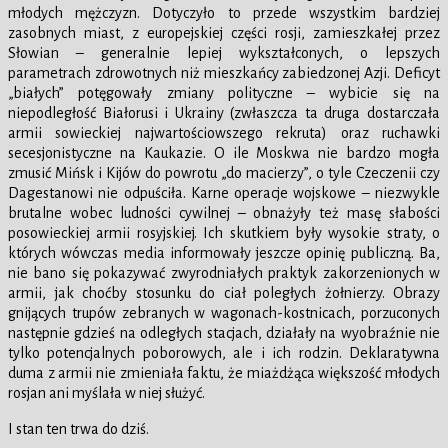
młodych mężczyzn. Dotyczyło to przede wszystkim bardziej
zasobnych miast, z europejskiej części rosji, zamieszkałej przez
Słowian – generalnie lepiej wykształconych, o lepszych
parametrach zdrowotnych niż mieszkańcy zabiedzonej Azji. Deficyt
„białych” potęgowały zmiany polityczne – wybicie się na
niepodległość Białorusi i Ukrainy (zwłaszcza ta druga dostarczała
armii sowieckiej najwartościowszego rekruta) oraz ruchawki
secesjonistyczne na Kaukazie. O ile Moskwa nie bardzo mogła
zmusić Mińsk i Kijów do powrotu „do macierzy”, o tyle Czeczenii czy
Dagestanowi nie odpuściła. Karne operacje wojskowe – niezwykle
brutalne wobec ludności cywilnej – obnażyły też masę słabości
posowieckiej armii rosyjskiej. Ich skutkiem były wysokie straty, o
których wówczas media informowały jeszcze opinię publiczną. Ba,
nie bano się pokazywać zwyrodniałych praktyk zakorzenionych w
armii, jak choćby stosunku do ciał poległych żołnierzy. Obrazy
gnijących trupów zebranych w wagonach-kostnicach, porzuconych
następnie gdzieś na odległych stacjach, działały na wyobraźnie nie
tylko potencjalnych poborowych, ale i ich rodzin. Deklaratywna
duma z armii nie zmieniała faktu, że miażdżąca większość młodych
rosjan ani myślała w niej służyć.
I stan ten trwa do dziś.