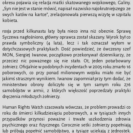
okresu pojawia się relacja matki skatowanego wojskowego, Galiny.
„Syn nie jest w stanie mówić, napisał nazwisko najokrutniejszego ze
swych katów na kartce”, zrelacjonowała pierwszą wizytę w szpitalu
kobieta.
rosja przed kilkunastu laty była nieco inna niż obecnie. Sprawę
Syczewa nagłośniono, główny oprawca został skazany. Wyrok był co
prawda symboliczny (4 lata), lecz i tak oznaczał wyłom w
dotychczasowych praktykach. Dość powiedzieć, że ówczesny szef
MON, Siergiej Iwanow, początkowo przekonywał dziennikarzy, że
przecież nic poważnego się nie stało. Ot, jeden poturbowany
żołnierz. Oficjalnie w podobnych incydentach w 2005 roku zmarło 16
poborowych, co przy ponad milionowym wojsku miało nie być
jakimś strasznym wynikiem. Iwanow zapomniał przy tym dodać, że
ministerstwo obrony doliczyło się w tym samym roku 276
samobójstw w armii, z których większość poprzedzały praktyki
dręczenia młodszych żołnierzy.
Human Rights Watch szacowała wówczas, że problem prowadzi co
roku do śmierci kilkudziesięciu poborowych, a w tysiącach innych
przypadków przynosi poważne i trwałe uszkodzenia zdrowia
psychicznego oraz fizycznego. Corocznie setki żołnierzy popełniają
lub próbują popełnić samobójstwo, a tysiące uciekają z jednostek.