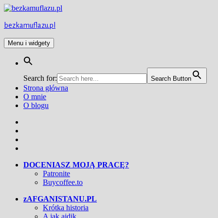
Przejdź
do
treści
bezkamuflazu.pl
Menu i widgety
Search for:
Search Button
Strona główna
O mnie
O blogu
Facebook
Twitter
Instagram
YouTube
DOCENIASZ MOJĄ PRACĘ?
Patronite
Buycoffee.to
zAFGANISTANU.PL
Krótka historia
A jak ajdik