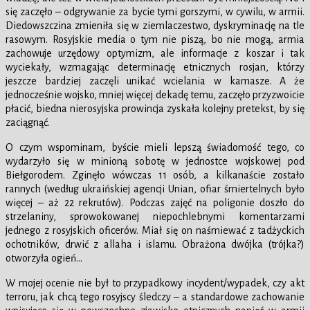
się zaczęło – odgrywanie za bycie tymi gorszymi, w cywilu, w armii.
Diedowszczina zmieniła się w ziemlaczestwo, dyskryminację na tle
rasowym. Rosyjskie media o tym nie piszą, bo nie mogą, armia
zachowuje urzędowy optymizm, ale informacje z koszar i tak
wyciekały, wzmagając determinację etnicznych rosjan, którzy
jeszcze bardziej zaczęli unikać wcielania w kamasze. A że
jednocześnie wojsko, mniej więcej dekadę temu, zaczęło przyzwoicie
płacić, biedna nierosyjska prowincja zyskała kolejny pretekst, by się
zaciągnąć.
O czym wspominam, byście mieli lepszą świadomość tego, co
wydarzyło się w minioną sobotę w jednostce wojskowej pod
Biełgorodem. Zginęło wówczas 11 osób, a kilkanaście zostało
rannych (według ukraińskiej agencji Unian, ofiar śmiertelnych było
więcej – aż 22 rekrutów). Podczas zajęć na poligonie doszło do
strzelaniny, sprowokowanej niepochlebnymi komentarzami
jednego z rosyjskich oficerów. Miał się on naśmiewać z tadżyckich
ochotników, drwić z allaha i islamu. Obrażona dwójka (trójka?)
otworzyła ogień…
W mojej ocenie nie był to przypadkowy incydent/wypadek, czy akt
terroru, jak chcą tego rosyjscy śledczy – a standardowe zachowanie