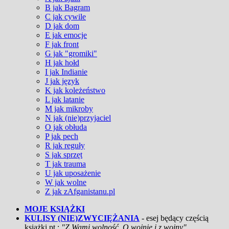
B jak Bagram
C jak cywile
D jak dom
E jak emocje
F jak front
G jak "gromiki"
H jak hołd
I jak Indianie
J jak język
K jak koleżeństwo
L jak latanie
M jak mikroby
N jak (nie)przyjaciel
O jak obłuda
P jak pech
R jak reguły
S jak sprzęt
T jak trauma
U jak uposażenie
W jak wolne
Z jak zAfganistanu.pl
MOJE KSIĄŻKI
KULISY (NIE)ZWYCIĘŻANIA
- esej będący częścią
książki pt.:
"Z Wami wolność. O wojnie i z wojny"