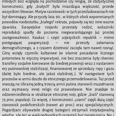
młodych bez względu na pochodzenie czy religię, ze statystycznej
konieczności, gdy „białych” była miażdżąca większość, przede
wszystkim Słowian. Motyw rasistowski w tych prześladowaniach nie
był dominujący. Ale przyszły lata 90., w których obok wspomnianych
powodów niedostatku „białego” rekruta, pojawiły się też inne ważne
zjawiska. Europejskie rosjanki przestały rodzić, wskaźniki
reprodukcji spadły do poziomu niegwarantującego już prostej
zastępowalności. Kaukaz i część azjatyckich republik – mimo
postępującej pauperyzacji – nie przeszły załamania
demograficznego, a z czasem dzietność zaczęła tam nawet rosnąć.
Górę wzięły czynniki kulturowe (w islamie posiadanie licznego
potomstwa to etyczny imperatyw), nie bez znaczenia były również
transfery socjalne kierowane do biednej prowincji wraz z nastaniem
ery putinowskiej stabilizacji, finansowanej ze sprzedaży ropy i gazu
(dalej było biednie, ale jakoś stabilniej…). W następstwie tych
procesów w armii doszło do etnicznego przemodelowania. Tuż przed
inwazją na Ukrainę jedną trzecią armii putina stanowili muzułmanie
oraz wyznawcy innej religii niż prawosławie. Nie znajduje to
odzwierciedlenia w strukturze etnicznej rosji, gdzie „biali” stanowią
75 proc. populacji. Co więcej, z konieczności „czarni” zajęli dużą część
stanowisk podoficerskich (nawet 40 proc.) oraz specjalistycznych.
Pogardzani obywatele drugiej kategorii otrzymali instytucjonalną
władzę, ale też w wielu jednostkach przestali być mniejszością. No i