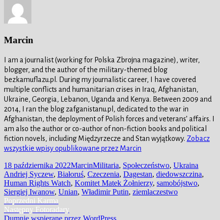
Marcin
I am a journalist (working for Polska Zbrojna magazine), writer,
blogger, and the author of the military-themed blog
bezkamuflazu.pl. During my journalistic career, I have covered
multiple conflicts and humanitarian crises in Iraq, Afghanistan,
Ukraine, Georgia, Lebanon, Uganda and Kenya. Between 2009 and
2014, I ran the blog zafganistanu.pl, dedicated to the war in
Afghanistan, the deployment of Polish forces and veterans’ affairs. I
am also the author or co-author of non-fiction books and political
fiction novels, including Międzyrzecze and Stan wyjątkowy.
Zobacz
wszystkie wpisy opublikowane przez Marcin
Data
Autor
Kategorie
Tagi
18 października 2022
Marcin
Militaria
,
Społeczeństwo
,
Ukraina
publikacji
Andriej Syczew
,
Białoruś
,
Czeczenia
,
Dagestan
,
diedowszczina
,
Human Rights Watch
,
Komitet Matek Żołnierzy
,
samobójstwo
,
Siergiej Iwanow
,
Unian
,
Władimir Putin
,
ziemlaczestwo
Nawigacja
Poprzedni
Poprzedni
Karma
Następny
wpis:
Następny
Fotoradary
wpisu
wpis:
Dumnie wspierane przez WordPress