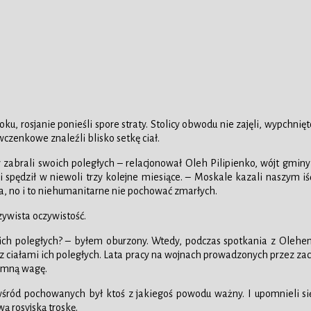
 rosjanie ponieśli spore straty. Stolicy obwodu nie zajęli, wypchnięt
czenkowe znaleźli blisko setkę ciał.
y zabrali swoich poległych – relacjonował Oleh Pilipienko, wójt gmi
 spędził w niewoli trzy kolejne miesiące. – Moskale kazali naszym iść
uła, no i to niehumanitarne nie pochować zmarłych.
zywista oczywistość.
 poległych? – byłem oburzony. Wtedy, podczas spotkania z Olehem, ja
ło z ciałami ich poległych. Lata pracy na wojnach prowadzonych przez za
romną wagę.
e wśród pochowanych był ktoś z jakiegoś powodu ważny. I upomnieli si
ą rosyjską troskę.