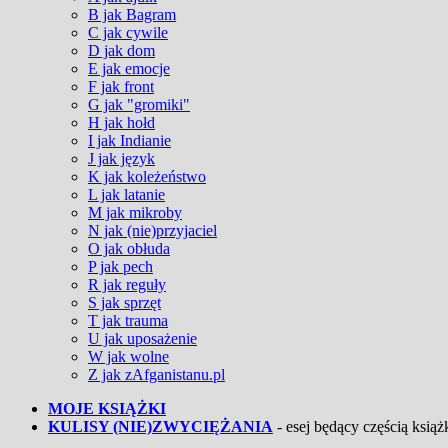
B jak Bagram
C jak cywile
D jak dom
E jak emocje
F jak front
G jak "gromiki"
H jak hołd
I jak Indianie
J jak język
K jak koleżeństwo
L jak latanie
M jak mikroby
N jak (nie)przyjaciel
O jak obłuda
P jak pech
R jak reguły
S jak sprzęt
T jak trauma
U jak uposażenie
W jak wolne
Z jak zAfganistanu.pl
MOJE KSIĄŻKI
KULISY (NIE)ZWYCIĘŻANIA
- esej będący częścią książk