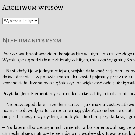
Archiwum wpisów
Archiwum
wpisów
Niehumanitaryzm
Podczas walk w obwodzie mikołajowskim w lutym i marcu zeszłego roku,
Wycofujące się oddziały nie zbierały zabitych, mieszkańcy gminy Szew
– Nasi złożyli je w jednym miejscu, wojsko dało znać rosjanom, żeb
doświadczenia – w połowie marca ub.r. został pojmany przez rosjan i
złożono ciała. Trzeba było się śpieszyć, bo większość zwłok już się ps
Przytaknąłem. Elementarny szacunek dla ciał zabitych to dla mnie oc
– Nieprawdopodobne – rzekłem zaraz. – Jak można zostawiać swoich
liczniejsze dowody na to, że rosjanie mają gdzieś, co się będzie dzia
nie jest filmowym wymysłem, a praktyką, do której przykłada się og
– No latem albo coś się u nich zmieniło, albo zorientowali się, ż
uśmiechnął się smutno. – Lepiej późno niż wcale – skwitował tę osobliw