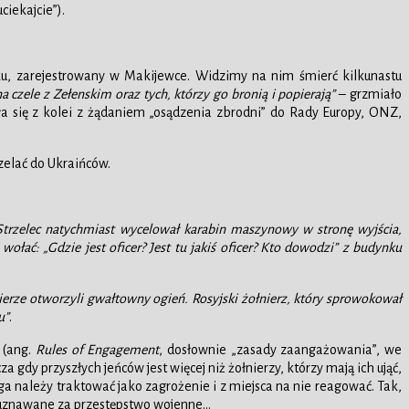
iekajcie”).
ku, zarejestrowany w Makijewce. Widzimy na nim śmierć kilkunastu
 czele z Zełenskim oraz tych, którzy go bronią i popierają”
– grzmiało
a się z kolei z żądaniem „osądzenia zbrodni” do Rady Europy, ONZ,
rzelać do Ukraińców.
trzelec natychmiast wycelował karabin maszynowy w stronę wyjścia,
łać: „Gdzie jest oficer? Jest tu jakiś oficer? Kto dowodzi” z budynku
łnierze otworzyli gwałtowny ogień. Rosyjski żołnierz, który sprowokował
u”
.
 (ang.
Rules of Engagement
, dosłownie „zasady zaangażowania”, we
gdy przyszłych jeńców jest więcej niż żołnierzy, którzy mają ich ująć,
a należy traktować jako zagrożenie i z miejsca na nie reagować. Tak,
t uznawane za przestępstwo wojenne…