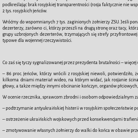
podkreślając brak rosyjskiej transparentności (rosja faktycznie nie 
2 tys. rosyjskich jeńców.
Wróćmy do wspomnianych 7 tys. zaginionych żołnierzy ZSU. Jeśli ponad 
dezerterzy, zarówno ci, którzy przeszli na drugą stronę oraz tacy, któ
grupy uzbrojonych dezerterów, trzymających się strefy przyfrontowej
typowe dla wojennej rzeczywistości.
Co zaś się tyczy sygnalizowanej przez prezydenta brutalności – więcej
– 86 proc. jeńców, którzy wrócili z rosyjskiej niewoli, potwierdzi
kilkoma dniami materiał wideo, na którym widać, jak rosjanie ścina
głowy, a także między innymi obcinanie kończyn, organów płciowych, no
W ocenie rzecznika, sprawcom zbrodni i osobom odpowiedzialnym za ic
– podtrzymanie antyukraińskiej histerii w rosyjskim społeczeństwie 
– ostrzeżenie ukraińskich wojskowych przed konsekwencjami trafienia d
– zmotywowanie własnych żołnierzy do walki do końca w obawie przed