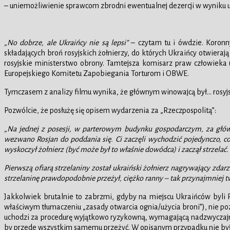
– uniemożliwienie sprawcom zbrodni ewentualnej dezercji w wyniku uj
„No dobrze, ale Ukraińcy nie są lepsi”
– czytam tu i ówdzie. Koronn
składających broń rosyjskich żołnierzy, do których Ukraińcy otwierają
rosyjskie ministerstwo obrony. Tamtejsza komisarz praw człowieka
Europejskiego Komitetu Zapobiegania Torturom i OBWE.
Tymczasem z analizy filmu wynika, że głównym winowajcą był… rosyjski 
Pozwólcie, że posłużę się opisem wydarzenia za „Rzeczpospolitą”:
„Na jednej z posesji, w parterowym budynku gospodarczym, za głów
wezwano Rosjan do poddania się. Ci zaczęli wychodzić pojedynczo, co 
wyskoczył żołnierz (być może był to właśnie dowódca) i zaczął strzelać.
Pierwszą ofiarą strzelaniny został ukraiński żołnierz nagrywający zdar
strzelaninę prawdopodobnie przeżył, ciężko ranny – tak przynajmniej tw
Jakkolwiek brutalnie to zabrzmi, gdyby na miejscu Ukraińców byli P
właściwym tłumaczeniu „zasady otwarcia ognia/użycia broni”), nie pozo
uchodzi za procedurę wyjątkowo ryzykowną, wymagającą nadzwyczajnej 
by przede wszystkim samemu przeżyć. W opisanym przypadku nie było