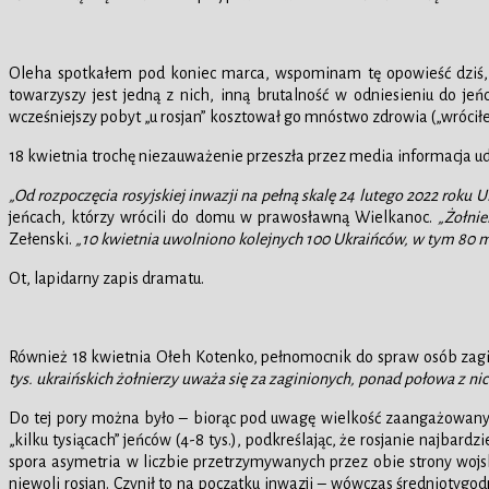
Oleha spotkałem pod koniec marca, wspominam tę opowieść dziś, bo
towarzyszy jest jedną z nich, inną brutalność w odniesieniu do j
wcześniejszy pobyt „u rosjan” kosztował go mnóstwo zdrowia („wróci
18 kwietnia trochę niezauważenie przeszła przez media informacja 
„Od rozpoczęcia rosyjskiej inwazji na pełną skalę 24 lutego 2022 roku 
jeńcach, którzy wrócili do domu w prawosławną Wielkanoc.
„Żołnie
Zełenski.
„10 kwietnia uwolniono kolejnych 100 Ukraińców, w tym 80 mę
Ot, lapidarny zapis dramatu.
Również 18 kwietnia Ołeh Kotenko, pełnomocnik do spraw osób zagini
tys. ukraińskich żołnierzy uważa się za zaginionych, ponad połowa z nich
Do tej pory można było – biorąc pod uwagę wielkość zaangażowanyc
„kilku tysiącach” jeńców (4-8 tys.), podkreślając, że rosjanie najbardz
spora asymetria w liczbie przetrzymywanych przez obie strony wojsk
niewoli rosjan. Czynił to na początku inwazji – wówczas średniotygo