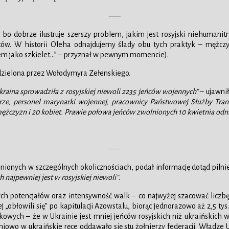
—–
 dobrze ilustruje szerszy problem, jakim jest rosyjski niehumanit
eńców. W historii Oleha odnajdujemy ślady obu tych praktyk – mężc
łem jako szkielet…” – przyznał w pewnym momencie).
udzielona przez Wołodymyra Zełenskiego.
Ukraina sprowadziła z rosyjskiej niewoli 2235 jeńców wojennych”
– ujawnił
rze, personel marynarki wojennej, pracownicy Państwowej Służby Trans
żczyzn i 20 kobiet. Prawie połowa jeńców zwolnionych 10 kwietnia odni
—–
onych w szczególnych okolicznościach, podał informację dotąd pilnie
 najpewniej jest w rosyjskiej niewoli”
.
h potencjałów oraz intensywność walk – co najwyżej szacować liczbę
iej „obłowili się” po kapitulacji Azowstalu, biorąc jednorazowo aż 2,5 ty
owych – że w Ukrainie jest mniej jeńców rosyjskich niż ukraińskich w
dniowo w ukraińskie ręce oddawało się stu żołnierzy federacji. Władze 