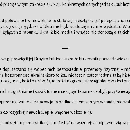
współpracuje w tym zakresie z ONZ), konkretnych danych jednak upubliczn
połowa jest w niewoli, to co stało się z resztą? Część poległa, a ich ci
rzy ukrywają się gdzieś w Ukrainie bądź udało się im z niej wydostać. W
 i żyjących z rabunku. Ukraińskie media i władze nie donoszą o takic
—–
 uwagi poświęcił jej Dmytro Łubinec, ukraiński rzecznik praw człowieka.
ło, że dopuszczano się wobec nich bezpośredniej przemocy fizycznej – 
ją bezbronnego ukraińskiego jeńca, nie jest niestety jedyną taką his
sa, uszu, kości palców. Są to treści nagrane i udostępnione w sieci pr
h nagłaśnianie (wszak to nie muszą być te same osoby), przyświecają 
poprzez ukazanie Ukraińców jako podludzi i tym samym wzbudzenie wobe
o rosyjskiej niewoli („lepiej więc nie walczcie…”);
 odwetem przeciwnika (co może być najważniejszą odpowiedzią na pytan