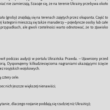
iać nie zamierzają. Szacuje się, że na terenie Ukrainy przebywa około
ała (groby) znajdują się na terenach zajętych przez okupanta. Część to
 tej kategorii mieszczą się także maruderzy – pojedyncze osoby lub całe
h przypadkach, ale gwoli rzetelności warto odnotować, że to zjawisko
mówił podczas audycji w portalu Ukraińska Prawda. – Ujawniony przed
torią. Dysponujemy kilkudziesięcioma nagraniami ukazującymi ścięcie
zez rosyjskich wojskowych.
cztery cele:
c nich jeszcze większej nienawiści;
ie, dlaczego rosjanie poddają się rzadziej niż Ukraińcy);