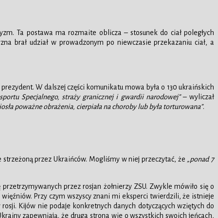
ryzm. Ta postawa ma rozmaite oblicza – stosunek do ciał poległych
zyzna brał udział w prowadzonym po niewczasie przekazaniu ciał, a
 prezydent. W dalszej części komunikatu mowa była o 130 ukraińskich
portu Specjalnego, straży granicznej i gwardii narodowej”
– wyliczał
osła poważne obrażenia, cierpiała na choroby lub była torturowana”
.
 strzeżoną przez Ukraińców. Mogliśmy w niej przeczytać, że
„ponad 7
 przetrzymywanych przez rosjan żołnierzy ZSU. Zwykle mówiło się o
s. więźniów. Przy czym wszyscy znani mi eksperci twierdzili, że istnieje
 rosji. Kijów nie podaje konkretnych danych dotyczących wziętych do
Ukrainy zapewniają, że druga strona wie o wszystkich swoich jeńcach,