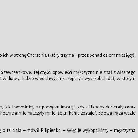
o ich w stronę Chersonia (który trzymali przez ponad osiem miesięcy).
ny Szewczenkowe. Tej części opowieści mężczyzna nie znał z własnego
 w diabły, ludzie więc chwycili za łopaty i wygrzebali dół, w którym
k i wcześniej, na początku inwazji, gdy z Ukrainy docierały coraz
chodnie armie nauczyły mnie, że „nikt nie zostaje”, że owa fraza wcale
ę o te ciała – mówił Pilipienko. – Więc je wykopaliśmy – mężczyzna