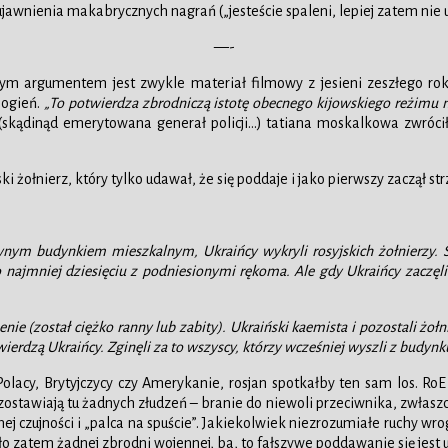
awnienia makabrycznych nagrań („jesteście spaleni, lepiej zatem nie uc
—-
ym argumentem jest zwykle materiał filmowy z jesieni zeszłego ro
 ogień.
„To potwierdza zbrodniczą istotę obecnego kijowskiego reżimu na
 (skądinąd emerytowana generał policji…) tatiana moskalkowa zwrócił
żołnierz, który tylko udawał, że się poddaje i jako pierwszy zaczął st
nym budynkiem mieszkalnym, Ukraińcy wykryli rosyjskich żołnierzy. S
najmniej dziesięciu z podniesionymi rękoma. Ale gdy Ukraińcy zaczęli wo
zenie (został ciężko ranny lub zabity). Ukraiński kaemista i pozostali żo
ierdzą Ukraińcy. Zginęli za to wszyscy, którzy wcześniej wyszli z budynk
olacy, Brytyjczycy czy Amerykanie, rosjan spotkałby ten sam los. RoE
stawiają tu żadnych złudzeń – branie do niewoli przeciwnika, zwłaszcza 
czujności i „palca na spuście”. Jakiekolwiek niezrozumiałe ruchy wrog
 zatem żadnej zbrodni wojennej, ba, to fałszywe poddawanie się jes