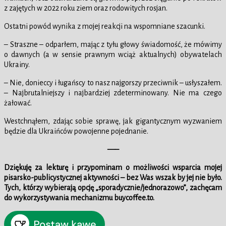
z zajętych w 2022 roku ziem oraz rodowitych rosjan.
Ostatni powód wynika z mojej reakcji na wspomniane szacunki.
– Straszne – odparłem, mając z tyłu głowy świadomość, że mówimy
o dawnych (a w sensie prawnym wciąż aktualnych) obywatelach
Ukrainy.
– Nie, donieccy i ługańscy to nasz najgorszy przeciwnik – usłyszałem.
– Najbrutalniejszy i najbardziej zdeterminowany. Nie ma czego
żałować.
Westchnąłem, zdając sobie sprawę, jak gigantycznym wyzwaniem
będzie dla Ukraińców powojenne pojednanie.
—–
Dziękuję za lekturę i przypominam o możliwości wsparcia mojej
pisarsko-publicystycznej aktywności – bez Was wszak by jej nie było.
Tych, którzy wybierają opcję „sporadycznie/jednorazowo”, zachęcam
do wykorzystywania mechanizmu buycoffee.to.