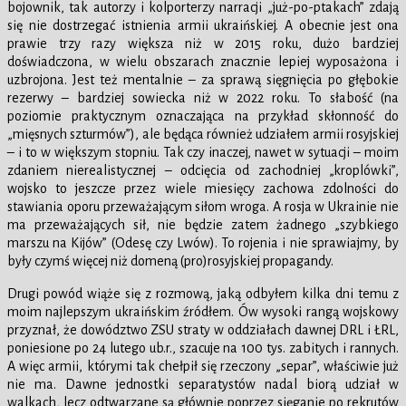
bojownik, tak autorzy i kolporterzy narracji „już-po-ptakach” zdają
się nie dostrzegać istnienia armii ukraińskiej. A obecnie jest ona
prawie trzy razy większa niż w 2015 roku, dużo bardziej
doświadczona, w wielu obszarach znacznie lepiej wyposażona i
uzbrojona. Jest też mentalnie – za sprawą sięgnięcia po głębokie
rezerwy – bardziej sowiecka niż w 2022 roku. To słabość (na
poziomie praktycznym oznaczająca na przykład skłonność do
„mięsnych szturmów”), ale będąca również udziałem armii rosyjskiej
– i to w większym stopniu. Tak czy inaczej, nawet w sytuacji – moim
zdaniem nierealistycznej – odcięcia od zachodniej „kroplówki”,
wojsko to jeszcze przez wiele miesięcy zachowa zdolności do
stawiania oporu przeważającym siłom wroga. A rosja w Ukrainie nie
ma przeważających sił, nie będzie zatem żadnego „szybkiego
marszu na Kijów” (Odesę czy Lwów). To rojenia i nie sprawiajmy, by
były czymś więcej niż domeną (pro)rosyjskiej propagandy.
Drugi powód wiąże się z rozmową, jaką odbyłem kilka dni temu z
moim najlepszym ukraińskim źródłem. Ów wysoki rangą wojskowy
przyznał, że dowództwo ZSU straty w oddziałach dawnej DRL i ŁRL,
poniesione po 24 lutego ub.r., szacuje na 100 tys. zabitych i rannych.
A więc armii, którymi tak chełpił się rzeczony „separ”, właściwie już
nie ma. Dawne jednostki separatystów nadal biorą udział w
walkach, lecz odtwarzane są głównie poprzez sięganie po rekrutów