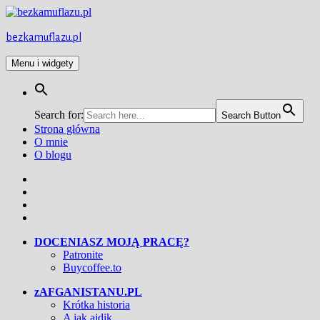
Przejdź
do
treści
bezkamuflazu.pl
Menu i widgety
Search for:
Search Button
Strona główna
O mnie
O blogu
Facebook
Twitter
Instagram
YouTube
DOCENIASZ MOJĄ PRACĘ?
Patronite
Buycoffee.to
zAFGANISTANU.PL
Krótka historia
A jak ajdik