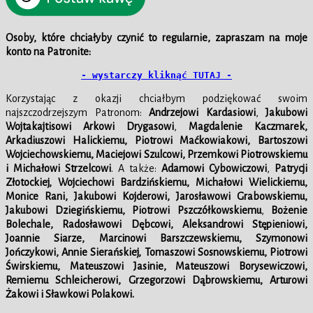
Osoby, które chciałyby czynić to regularnie, zapraszam na moje
konto na Patronite:
- wystarczy kliknąć TUTAJ -
Korzystając z okazji chciałbym podziękować swoim
najszczodrzejszym Patronom:
Andrzejowi Kardasiowi
,
Jakubowi
Wojtakajtisowi Arkowi Drygasowi
,
Magdalenie Kaczmarek,
Arkadiuszowi Halickiemu, Piotrowi Maćkowiakowi, Bartoszowi
Wojciechowskiemu, Maciejowi Szulcowi,
Przemkowi Piotrowskiemu
i
Michałowi Strzelcowi
. A także:
Adamowi Cybowiczowi
,
Patrycji
Złotockiej, Wojciechowi Bardzińskiemu, Michałowi Wielickiemu,
Monice Rani,
Jakubowi Kojderowi, Jarosławowi Grabowskiemu,
Jakubowi Dziegińskiemu, Piotrowi Pszczółkowskiemu
,
Bożenie
Bolechale,
Radosławowi Dębcowi, Aleksandrowi Stępieniowi,
Joannie Siarze,
Marcinowi Barszczewskiemu,
Szymonowi
Jończykowi, Annie Sierańskiej, Tomaszowi Sosnowskiemu, Piotrowi
Świrskiemu, Mateuszowi Jasinie,
Mateuszowi Borysewiczowi,
Remiemu Schleicherowi, Grzegorzowi Dąbrowskiemu, Arturowi
Żakowi i
Sławkowi Polakowi.