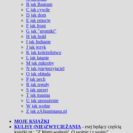
B jak Bagram
C jak cywile
D jak dom
E jak emocje
F jak front
G jak "gromiki"
H jak hołd
I jak Indianie
J jak język
K jak koleżeństwo
L jak latanie
M jak mikroby
N jak (nie)przyjaciel
O jak obłuda
P jak pech
R jak reguły
S jak sprzęt
T jak trauma
U jak uposażenie
W jak wolne
Z jak zAfganistanu.pl
MOJE KSIĄŻKI
KULISY (NIE)ZWYCIĘŻANIA
- esej będący częścią
książki pt.:
"Z Wami wolność. O wojnie i z wojny"