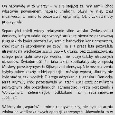
On naprawdę w to wierzył – w siłę stojącej za nim armii (choć
właściwie powinienem napisać „milicji”). Służył w niej, znał
możliwości, a mimo to pozostawał optymistą. Ot, przykład mocy
propagandy.
Separatyści mieli wtedy relatywnie silne wojsko. Zwłaszcza ci
donieccy, którym udało się stworzyć strukturę niemalże państwową
(Ługańsk do końca pozostał wyłącznie bandyckim konglomeratem,
choć również uzbrojonym po zęby). Ta siła przez lata pozwalała
utrzymać na wschodzie
status quo
– Ukraina, bez zaangażowania
całego potencjału swojego wojska, nie odzyskałaby utraconych
obwodów. Świadomość, że taka akcja spotkałaby się z ripostą
Moskwy, powstrzymywała Kijów przed ofensywą. Nie bez znaczenia
byłyby także koszty takiej operacji – mówiąc wprost, Ukrainy nie
było stać na taki wysiłek. Dlatego odzyskanie Ługańska i Doniecka
(oraz Krymu), choć pozostawało w latach 2014-2022 postulatem
politycznym obu prezydenckich administracji (Petra Poroszenki i
Wołodymyra Zełenskiego), odkładano na niezdefiniowane
„później”.
Wróćmy do „separów” – mimo relatywnej siły, nie była to armia
zdolna do wielkoskalowych operacji zaczepnych. Udowodniła to w