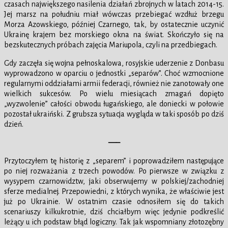
czasach największego nasilenia działań zbrojnych w latach 2014-15.
Jej marsz na południu miał wówczas przebiegać wzdłuż brzegu
Morza Azowskiego, później Czarnego, tak, by ostatecznie uczynić
Ukrainę krajem bez morskiego okna na świat. Skończyło się na
bezskutecznych próbach zajęcia Mariupola, czyli na przedbiegach.
Gdy zaczęła się wojna pełnoskalowa, rosyjskie uderzenie z Donbasu
wyprowadzono w oparciu o jednostki „separów”. Choć wzmocnione
regularnymi oddziałami armii federacji, również nie zanotowały one
wielkich sukcesów. Po wielu miesiącach zmagań dopięto
„wyzwolenie” całości obwodu ługańskiego, ale doniecki w połowie
pozostał ukraiński. Z grubsza sytuacja wygląda w taki sposób po dziś
dzień.
—–
Przytoczyłem tę historię z „separem” i poprowadziłem następujące
po niej rozważania z trzech powodów. Po pierwsze w związku z
wysypem czarnowidztw, jaki obserwujemy w polskiej/zachodniej
sferze medialnej. Przepowiedni, z których wynika, że właściwie jest
już po Ukrainie. W ostatnim czasie odnosiłem się do takich
scenariuszy kilkukrotnie, dziś chciałbym więc jedynie podkreślić
leżący u ich podstaw błąd logiczny. Tak jak wspomniany złotozębny