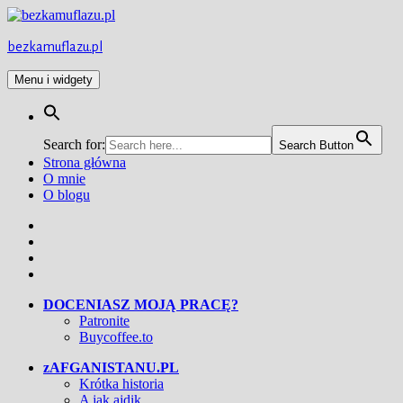
Przejdź
do
treści
bezkamuflazu.pl
Menu i widgety
Search for:
Search Button
Strona główna
O mnie
O blogu
Facebook
Twitter
Instagram
YouTube
DOCENIASZ MOJĄ PRACĘ?
Patronite
Buycoffee.to
zAFGANISTANU.PL
Krótka historia
A jak ajdik