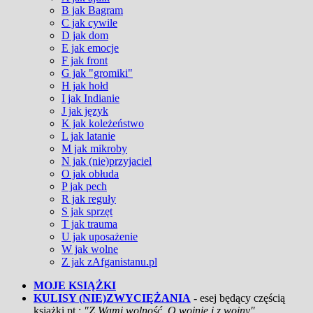
B jak Bagram
C jak cywile
D jak dom
E jak emocje
F jak front
G jak "gromiki"
H jak hołd
I jak Indianie
J jak język
K jak koleżeństwo
L jak latanie
M jak mikroby
N jak (nie)przyjaciel
O jak obłuda
P jak pech
R jak reguły
S jak sprzęt
T jak trauma
U jak uposażenie
W jak wolne
Z jak zAfganistanu.pl
MOJE KSIĄŻKI
KULISY (NIE)ZWYCIĘŻANIA
- esej będący częścią
książki pt.:
"Z Wami wolność. O wojnie i z wojny"