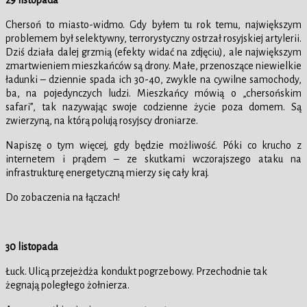
29 listopada
Chersoń to miasto-widmo. Gdy byłem tu rok temu, największym
problemem był selektywny, terrorystyczny ostrzał rosyjskiej artylerii.
Dziś działa dalej grzmią (efekty widać na zdjęciu), ale największym
zmartwieniem mieszkańców są drony. Małe, przenoszące niewielkie
ładunki – dziennie spada ich 30-40, zwykle na cywilne samochody,
ba, na pojedynczych ludzi. Mieszkańcy mówią o „chersońskim
safari”, tak nazywając swoje codzienne życie poza domem. Są
zwierzyną, na którą polują rosyjscy droniarze.
Napiszę o tym więcej, gdy będzie możliwość. Póki co krucho z
internetem i prądem – ze skutkami wczorajszego ataku na
infrastrukturę energetyczną mierzy się cały kraj.
Do zobaczenia na łączach!
30 listopada
Łuck. Ulicą przejeżdża kondukt pogrzebowy. Przechodnie tak
żegnają poległego żołnierza.