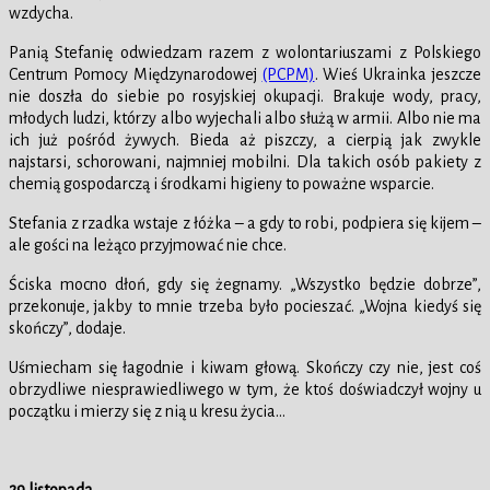
wzdycha.
Panią Stefanię odwiedzam razem z wolontariuszami z Polskiego
Centrum Pomocy Międzynarodowej
(PCPM)
. Wieś Ukrainka jeszcze
nie doszła do siebie po rosyjskiej okupacji. Brakuje wody, pracy,
młodych ludzi, którzy albo wyjechali albo służą w armii. Albo nie ma
ich już pośród żywych. Bieda aż piszczy, a cierpią jak zwykle
najstarsi, schorowani, najmniej mobilni. Dla takich osób pakiety z
chemią gospodarczą i środkami higieny to poważne wsparcie.
Stefania z rzadka wstaje z łóżka – a gdy to robi, podpiera się kijem –
ale gości na leżąco przyjmować nie chce.
Ściska mocno dłoń, gdy się żegnamy. „Wszystko będzie dobrze”,
przekonuje, jakby to mnie trzeba było pocieszać. „Wojna kiedyś się
skończy”, dodaje.
Uśmiecham się łagodnie i kiwam głową. Skończy czy nie, jest coś
obrzydliwe niesprawiedliwego w tym, że ktoś doświadczył wojny u
początku i mierzy się z nią u kresu życia…