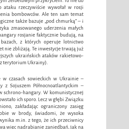
nym żelbetowym przykryciem. To nie do
o ataku rzeczywiście wywołał w rosji
czenia bombowców. Ale ten sam temat
tegiczne także bazuje „pod chmurką” – i
yzyka zmasowanego uderzenia małych
hangary rosjanie faktycznie budują, na
azach, z których operuje lotnictwo
 nie zbliżają. Te inwestycje trwają już
ejszych ukraińskich ataków rakietowo-
z terytorium Ukrainy).
 w czasach sowieckich w Ukrainie –
ny z Sojuszem Północnoatlantyckim –
 schrono-hangary. W komunistycznej
owstało ich sporo. Lecz w głębi Związku
niono, zakładając ograniczony zasięg
sobie w brody, świadomi, że wysoka
ynika m.in. z tego, że ich przeciwnicy
trwa więc nadrabianie zaniedbań, jak na