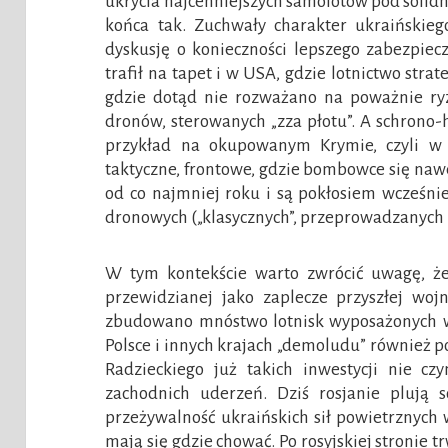
ukrycia najcenniejszych samolotów pod solid
końca tak. Zuchwały charakter ukraińskieg
dyskusję o konieczności lepszego zabezpie
trafił na tapet i w USA, gdzie lotnictwo stra
gdzie dotąd nie rozważano na poważnie r
dronów, sterowanych „zza płotu”. A schrono-
przykład na okupowanym Krymie, czyli w b
taktyczne, frontowe, gdzie bombowce się nawet
od co najmniej roku i są pokłosiem wcześni
dronowych („klasycznych”, przeprowadzanych 
W tym kontekście warto zwrócić uwagę, że
przewidzianej jako zaplecze przyszłej woj
zbudowano mnóstwo lotnisk wyposażonych w
Polsce i innych krajach „demoludu” również p
Radzieckiego już takich inwestycji nie czy
zachodnich uderzeń. Dziś rosjanie plują 
przeżywalność ukraińskich sił powietrznych w
mają się gdzie chować. Po rosyjskiej stronie 