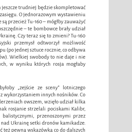
 jeszcze trudniej będzie skompletować
go zasięgu. O jednorazowym wystawieniu
e są przecież Tu-160 – mógłby zauważyć
o oszczędnie – te bombowce brały udział
rainę. Czy teraz się to zmieni? Tu-160
syjski przemysł odtworzył możliwość
pu (po jednej sztuce rocznie, co odbywa
ów). Wielkiej swobody to nie daje i nie
ych, w wyniku których rosja mogłaby
yłoby „zejście ze sceny” lotniczego
h z wykorzystaniem innych nośników. Co
uderzeniach owszem, wzięło udział kilka
k rosjanie strzelali pociskami Kalibr,
 balistycznymi, przenoszonymi przez
i nad Ukrainę setki dronów kamikadze.
ć też pewną wskazówką co do dalszych