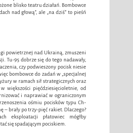
łożone blisko teatru działań. Bombowce
dach nad głową”, ale „na dziś” to pieśń
agi powietrznej nad Ukrainą, zmuszeni
sji. Tu-95 dobrze się do tego nadawały,
aczenia, czy podwieszony pocisk niesie
 więc bombowce do zadań w „specjalnej
yżury w ramach sił strategicznych oraz
w większości pięćdziesięcioletnie, od
nizować i naprawiać w ograniczonym
 przenoszenia ośmiu pocisków typu Ch-
 – brały po trzy-pięć rakiet. Dlaczego?
ch eksploatacji płatowiec mógłby
tać się spadającym pociskiem.