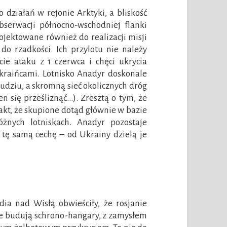
działań w rejonie Arktyki, a bliskość
serwacji północno-wschodniej flanki
ojektowane również do realizacji misji
do rzadkości. Ich przylotu nie należy
ie ataku z 1 czerwca i chęci ukrycia
raińcami. Lotnisko Anadyr doskonale
ludziu, a skromną sieć okolicznych dróg
n się prześliznąć…). Zresztą o tym, że
 fakt, że skupione dotąd głównie w bazie
różnych lotniskach. Anadyr pozostaje
 tę samą cechę – od Ukrainy dzielą je
dia nad Wisłą obwieściły, że rosjanie
 że budują schrono-hangary, z zamysłem