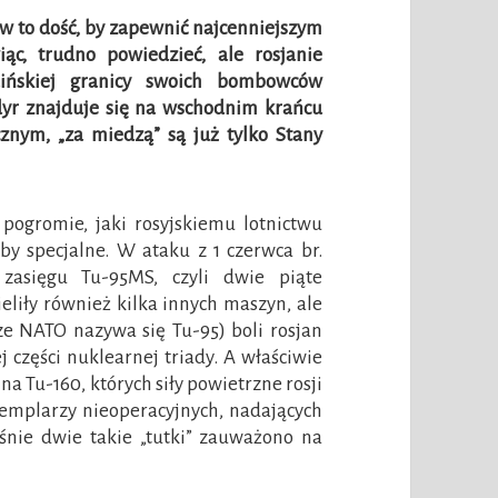
ów to dość, by zapewnić najcenniejszym
c, trudno powiedzieć, ale rosjanie
aińskiej granicy swoich bombowców
dyr znajduje się na wschodnim krańcu
nym, „za miedzą” są już tylko Stany
pogromie, jaki rosyjskiemu lotnictwu
by specjalne. W ataku z 1 czerwca br.
zasięgu Tu-95MS, czyli dwie piąte
liły również kilka innych maszyn, ale
ze NATO nazywa się Tu-95) boli rosjan
j części nuklearnej triady. A właściwie
 na Tu-160, których siły powietrzne rosji
zemplarzy nieoperacyjnych, nadających
łaśnie dwie takie „tutki” zauważono na