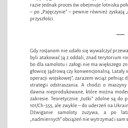
razie jednak proces ów obejmuje lotniska po
– po „Pajęczynie” – pewnie również zyskają „
przyszłości.
—–
Gdy rosjanom nie udało się wywalczyć przew
byli atakować ją z oddali, znad terytorium ro
bo dla samolotu i załogi nie ma większego zn
głowicę jądrową czy konwencjonalną. Latały
operacji wojskowej”, zarazem wciąż pełniąc d
strategii odstraszania. A chodzi o maszyny 
dawna nieprodukowane, które można moder
zakresie. Teoretycznie „tutki” zdolne są do
101/Ch-555, ale zwykle – do uderzeń na Ukrainę
Dźwiganie samoloty zużywa, a po lata
„nadmiernych” obciążeń nie wytrzymać i sam s