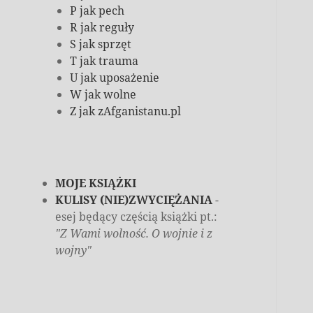
P jak pech
R jak reguły
S jak sprzęt
T jak trauma
U jak uposażenie
W jak wolne
Z jak zAfganistanu.pl
MOJE KSIĄŻKI
KULISY (NIE)ZWYCIĘŻANIA
-
esej będący częścią książki pt.:
"Z Wami wolność. O wojnie i z
wojny"