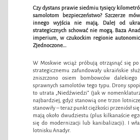
Czy dystans prawie siedmiu tysięcy kilometr
samolotom bezpieczeństwo? Szczerze mówią
innego wyjścia nie mają. Dalej od ukr
strategicznych schować nie mogą. Baza Ana
imperium, w czukockim regionie autonomicz
Zjednoczone…
W Moskwie wciąż próbują otrząsnąć się po 
strategicznemu zafundowały ukraińskie służ
zniszczono osiem bombowców dalekiego 
sprawnych samolotów tego typu. Drony spopie
to utrata „Niedźwiedzi” (jak w nomenklatur
najbardziej, gdyż stanowią one trzon lotnicze
stanowiły – teraz punkt ciężkości przeniósł się
mają około dwudziestu (plus kilkanaście eg
się do modernizacji lub kanibalizacji). I w
lotnisku Anadyr.