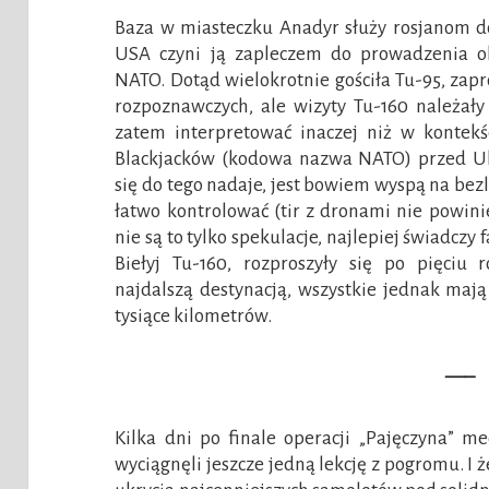
Baza w miasteczku Anadyr służy rosjanom do 
USA czyni ją zapleczem do prowadzenia ob
NATO. Dotąd wielokrotnie gościła Tu-95, zapr
rozpoznawczych, ale wizyty Tu-160 należały 
zatem interpretować inaczej niż w kontekśc
Blackjacków (kodowa nazwa NATO) przed Uk
się do tego nadaje, jest bowiem wyspą na bez
łatwo kontrolować (tir z dronami nie powinie
nie są to tylko spekulacje, najlepiej świadczy
Biełyj Tu-160, rozproszyły się po pięciu 
najdalszą destynacją, wszystkie jednak mają
tysiące kilometrów.
—–
Kilka dni po finale operacji „Pajęczyna” me
wyciągnęli jeszcze jedną lekcję z pogromu. I