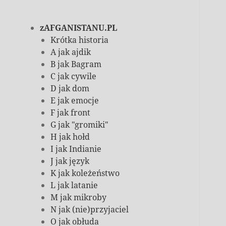
zAFGANISTANU.PL
Krótka historia
A jak ajdik
B jak Bagram
C jak cywile
D jak dom
E jak emocje
F jak front
G jak "gromiki"
H jak hołd
I jak Indianie
J jak język
K jak koleżeństwo
L jak latanie
M jak mikroby
N jak (nie)przyjaciel
O jak obłuda