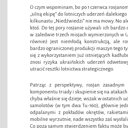
O czym wspominam, bo po 1 czerwca rosjanom
„silną ekipę” do lotniczych uderzeń dalekie
kilkunastu „Niedźwiedzi” nie ma mowy. No al
ktoś. Do tej pory rosjanie używali ich bardz
w zaledwie trzech misjach wymierzonych w Uk
również jest niemłodą konstrukcją, ale ro
bardzo ograniczonej produkcji maszyn tego ty
się z wykorzystaniem już istniejących kadłub
znosi ryzyka ukraińskich uderzeń odwetow
utracić resztki lotnictwa strategicznego.
Patrząc z perspektywy, rosjan zasadnym b
komponentu triady i skupienie się na atakac
chyba właśnie się dzieje, wszak w ostatnich 
samolotów (w tym dwa Tu-160), głównie jedna
odpalanymi z pokładów okrętów, rakietami
mobilne wyrzutnie, nade wszystko zaś wysłal
Co poza samym stwierdzeniem faktu może by