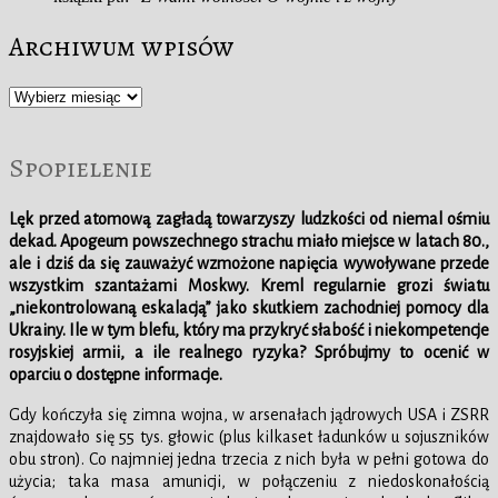
Archiwum wpisów
Archiwum
wpisów
Spopielenie
Lęk przed atomową zagładą towarzyszy ludzkości od niemal ośmiu
dekad. Apogeum powszechnego strachu miało miejsce w latach 80.,
ale i dziś da się zauważyć wzmożone napięcia wywoływane przede
wszystkim szantażami Moskwy. Kreml regularnie grozi światu
„niekontrolowaną eskalacją” jako skutkiem zachodniej pomocy dla
Ukrainy. Ile w tym blefu, który ma przykryć słabość i niekompetencje
rosyjskiej armii, a ile realnego ryzyka? Spróbujmy to ocenić w
oparciu o dostępne informacje.
Gdy kończyła się zimna wojna, w arsenałach jądrowych USA i ZSRR
znajdowało się 55 tys. głowic (plus kilkaset ładunków u sojuszników
obu stron). Co najmniej jedna trzecia z nich była w pełni gotowa do
użycia; taka masa amunicji, w połączeniu z niedoskonałością