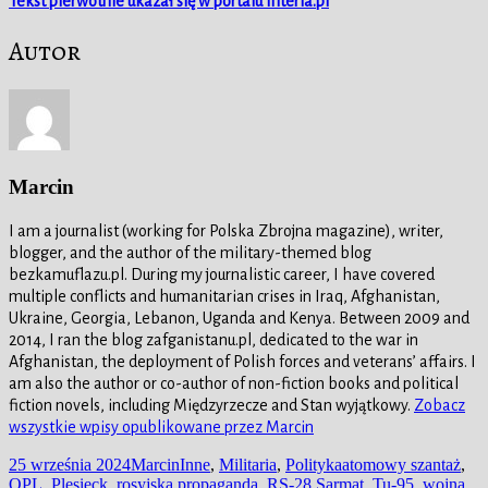
Tekst pierwotnie ukazał się w portalu Interia.pl
Autor
Marcin
I am a journalist (working for Polska Zbrojna magazine), writer,
blogger, and the author of the military-themed blog
bezkamuflazu.pl. During my journalistic career, I have covered
multiple conflicts and humanitarian crises in Iraq, Afghanistan,
Ukraine, Georgia, Lebanon, Uganda and Kenya. Between 2009 and
2014, I ran the blog zafganistanu.pl, dedicated to the war in
Afghanistan, the deployment of Polish forces and veterans’ affairs. I
am also the author or co-author of non-fiction books and political
fiction novels, including Międzyrzecze and Stan wyjątkowy.
Zobacz
wszystkie wpisy opublikowane przez Marcin
Data
Autor
Kategorie
Tagi
25 września 2024
Marcin
Inne
,
Militaria
,
Polityka
atomowy szantaż
,
publikacji
OPL
,
Plesieck
,
rosyjska propaganda
,
RS-28 Sarmat
,
Tu-95
,
wojna