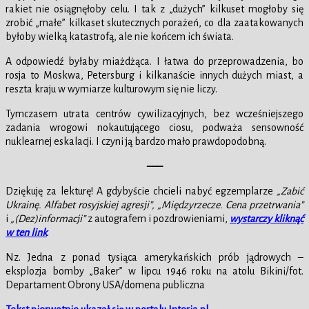
rakiet nie osiągnęłoby celu. I tak z „dużych” kilkuset mogłoby się
zrobić „małe” kilkaset skutecznych porażeń, co dla zaatakowanych
byłoby wielką katastrofą, ale nie końcem ich świata.
A odpowiedź byłaby miażdżąca. I łatwa do przeprowadzenia, bo
rosja to Moskwa, Petersburg i kilkanaście innych dużych miast, a
reszta kraju w wymiarze kulturowym się nie liczy.
Tymczasem utrata centrów cywilizacyjnych, bez wcześniejszego
zadania wrogowi nokautującego ciosu, podważa sensowność
nuklearnej eskalacji. I czyni ją bardzo mało prawdopodobną.
—–
Dziękuję za lekturę! A gdybyście chcieli nabyć egzemplarze
„Zabić
Ukrainę. Alfabet rosyjskiej agresji”,
„Międzyrzecze. Cena przetrwania”
i
„(Dez)informacji”
z autografem i pozdrowieniami,
wystarczy kliknąć
w ten link
.
Nz. Jedna z ponad tysiąca amerykańskich prób jądrowych –
eksplozja bomby „Baker” w lipcu 1946 roku na atolu Bikini/fot.
Departament Obrony USA/domena publiczna