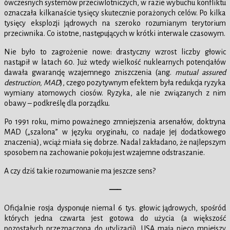
ówczesnych systemów przeciwlotniczych, w razie wybuchu konfliktu
oznaczała kilkanaście tysięcy skutecznie porażonych celów. Po kilka
tysięcy eksplozji jądrowych na szeroko rozumianym terytorium
przeciwnika. Co istotne, następujących w krótki interwale czasowym.
Nie było to zagrożenie nowe: drastyczny wzrost liczby głowic
nastąpił w latach 60. Już wtedy wielkość nuklearnych potencjałów
dawała gwarancję wzajemnego zniszczenia (ang.
mutual assured
destruction, MAD
), czego pozytywnym efektem była redukcja ryzyka
wymiany atomowych ciosów. Ryzyka, ale nie związanych z nim
obawy – podkreślę dla porządku.
Po 1991 roku, mimo poważnego zmniejszenia arsenałów, doktryna
MAD („szalona” w języku oryginału, co nadaje jej dodatkowego
znaczenia), wciąż miała się dobrze. Nadal zakładano, że najlepszym
sposobem na zachowanie pokoju jest wzajemne odstraszanie.
A czy dziś takie rozumowanie ma jeszcze sens?
—–
Oficjalnie rosja dysponuje niemal 6 tys. głowic jądrowych, spośród
których jedna czwarta jest gotowa do użycia (a większość
pozostałych przeznaczona do utylizacji). USA mają nieco mniejszy