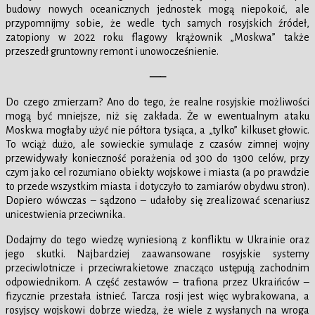
budowy nowych oceanicznych jednostek mogą niepokoić, ale
przypomnijmy sobie, że wedle tych samych rosyjskich źródeł,
zatopiony w 2022 roku flagowy krążownik „Moskwa” także
przeszedł gruntowny remont i unowocześnienie.
—–
Do czego zmierzam? Ano do tego, że realne rosyjskie możliwości
mogą być mniejsze, niż się zakłada. Że w ewentualnym ataku
Moskwa mogłaby użyć nie półtora tysiąca, a „tylko” kilkuset głowic.
To wciąż dużo, ale sowieckie symulacje z czasów zimnej wojny
przewidywały konieczność porażenia od 300 do 1300 celów, przy
czym jako cel rozumiano obiekty wojskowe i miasta (a po prawdzie
to przede wszystkim miasta i dotyczyło to zamiarów obydwu stron).
Dopiero wówczas – sądzono – udałoby się zrealizować scenariusz
unicestwienia przeciwnika.
Dodajmy do tego wiedzę wyniesioną z konfliktu w Ukrainie oraz
jego skutki. Najbardziej zaawansowane rosyjskie systemy
przeciwlotnicze i przeciwrakietowe znacząco ustępują zachodnim
odpowiednikom. A część zestawów – trafiona przez Ukraińców –
fizycznie przestała istnieć. Tarcza rosji jest więc wybrakowana, a
rosyjscy wojskowi dobrze wiedzą, że wiele z wysłanych na wroga