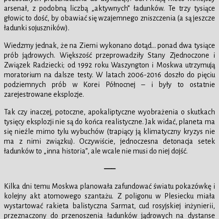
arsenał, z podobną liczbą „aktywnych” ładunków. Te trzy tysiące
głowic to dość, by obawiać się wzajemnego zniszczenia (a są jeszcze
ładunki sojuszników).
Wiedzmy jednak, że na Ziemi wykonano dotąd… ponad dwa tysiące
prób jądrowych. Większość przeprowadziły Stany Zjednoczone i
Związek Radziecki; od 1992 roku Waszyngton i Moskwa utrzymują
moratorium na dalsze testy. W latach 2006-2016 doszło do pięciu
podziemnych prób w Korei Północnej – i były to ostatnie
zarejestrowane eksplozje.
Tak czy inaczej, potoczne, apokaliptyczne wyobrażenia o skutkach
tysięcy eksplozji nie są do końca realistyczne. Jak widać, planeta ma
się nieźle mimo tylu wybuchów (trapiący ją klimatyczny kryzys nie
ma z nimi związku). Oczywiście, jednoczesna detonacja setek
ładunków to „inna historia”, ale wcale nie musi do niej dojść.
—–
Kilka dni temu Moskwa planowała zafundować światu pokazówkę i
kolejny akt atomowego szantażu. Z poligonu w Plesiecku miała
wystartować rakieta balistyczna Sarmat, cud rosyjskiej inżynierii,
przeznaczony do przenoszenia ładunków jądrowych na dystanse