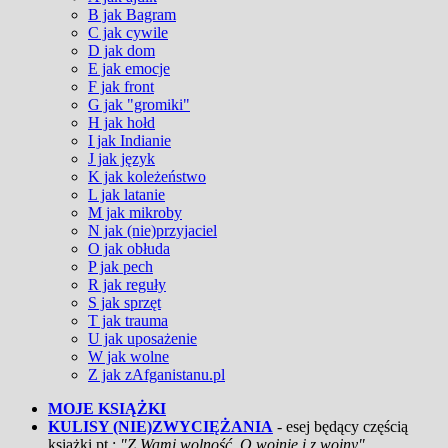
B jak Bagram
C jak cywile
D jak dom
E jak emocje
F jak front
G jak "gromiki"
H jak hołd
I jak Indianie
J jak język
K jak koleżeństwo
L jak latanie
M jak mikroby
N jak (nie)przyjaciel
O jak obłuda
P jak pech
R jak reguły
S jak sprzęt
T jak trauma
U jak uposażenie
W jak wolne
Z jak zAfganistanu.pl
MOJE KSIĄŻKI
KULISY (NIE)ZWYCIĘŻANIA
- esej będący częścią
książki pt.:
"Z Wami wolność. O wojnie i z wojny"