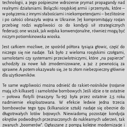
technologii, a jego pośpieszne wdrożenie prymat propagandy nad
realnymi działaniami. Bolączki rosyjskiej armii i przemysłu, które –
w połączeniu z innymi słabościami i niekompetencjami – bezlitośnie
i po całości obnażyła wojna w Ukrainie. Jej kompromitujący rosjan
przebieg rodzi wątpliwości co do kondycji sił strategicznych
federacji; one wszak, jak wojska konwencjonalne, również mogą być
niczym potiomkinowska wioska.
Jest całkiem możliwe, że spośród półtora tysiąca głowic, część do
niczego się nie nadaje. Tak było z wieloma rosyjskimi czołgami,
samolotami czy systemami przeciwlotniczymi, które „na papierze”
uchodziły za nowe lub zmodernizowane, a już z pewnością za
sprawne. A potem okazywało się, że to złom niebezpieczny głównie
dla użytkowników.
Te same wątpliwości można odnieść do rakiet-nośników (rosjanie
mają ich kilkaset) i samolotów bombowych. Jeśli idzie o te ostatnie
– połowa flotylli (maszyny Tu-95) była przez ostatnie 2,5 roku
nadmiernie eksploatowana. W efekcie ledwie jedna trzecia
bombowców tego typu (kilkanaście sztuk) nadaje się obecnie do
długotrwałych lotów bojowych. Niewiadomą pozostaje kondycja
okrętów podwodnych przeznaczonych do nuklearnych uderzeń, tak
zwanych „boomerów”. Ogłaszane z pompą kolejne modernizacje i