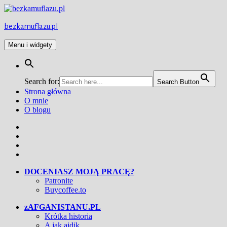
Przejdź
do
treści
bezkamuflazu.pl
Menu i widgety
Search for:
Search Button
Strona główna
O mnie
O blogu
Facebook
Twitter
Instagram
YouTube
DOCENIASZ MOJĄ PRACĘ?
Patronite
Buycoffee.to
zAFGANISTANU.PL
Krótka historia
A jak ajdik