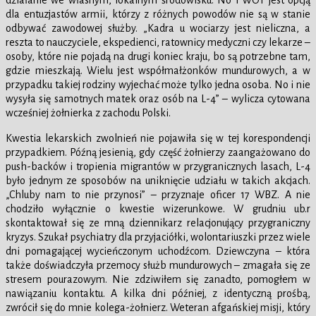
dla entuzjastów armii, którzy z różnych powodów nie są w stanie
odbywać zawodowej służby. „Kadra u wociarzy jest nieliczna, a
reszta to nauczyciele, ekspedienci, ratownicy medyczni czy lekarze –
osoby, które nie pojadą na drugi koniec kraju, bo są potrzebne tam,
gdzie mieszkają. Wielu jest współmałżonków mundurowych, a w
przypadku takiej rodziny wyjechać może tylko jedna osoba. No i nie
wysyła się samotnych matek oraz osób na L-4” – wylicza cytowana
wcześniej żołnierka z zachodu Polski.
Kwestia lekarskich zwolnień nie pojawiła się w tej korespondencji
przypadkiem. Późną jesienią, gdy część żołnierzy zaangażowano do
push-backów i tropienia migrantów w przygranicznych lasach, L-4
było jednym ze sposobów na uniknięcie udziału w takich akcjach.
„Chluby nam to nie przynosi” – przyznaje oficer 17 WBZ. A nie
chodziło wyłącznie o kwestie wizerunkowe. W grudniu ub.r
skontaktował się ze mną dziennikarz relacjonujący przygraniczny
kryzys. Szukał psychiatry dla przyjaciółki, wolontariuszki przez wiele
dni pomagającej wycieńczonym uchodźcom. Dziewczyna – która
także doświadczyła przemocy służb mundurowych – zmagała się ze
stresem pourazowym. Nie zdziwiłem się zanadto, pomogłem w
nawiązaniu kontaktu. A kilka dni później, z identyczną prośbą,
zwrócił się do mnie kolega-żołnierz. Weteran afgańskiej misji, który