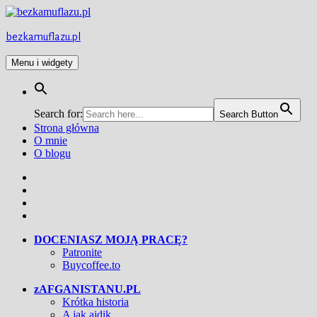
Przejdź
do
treści
bezkamuflazu.pl
Menu i widgety
Search for:
Search Button
Strona główna
O mnie
O blogu
Facebook
Twitter
Instagram
YouTube
DOCENIASZ MOJĄ PRACĘ?
Patronite
Buycoffee.to
zAFGANISTANU.PL
Krótka historia
A jak ajdik