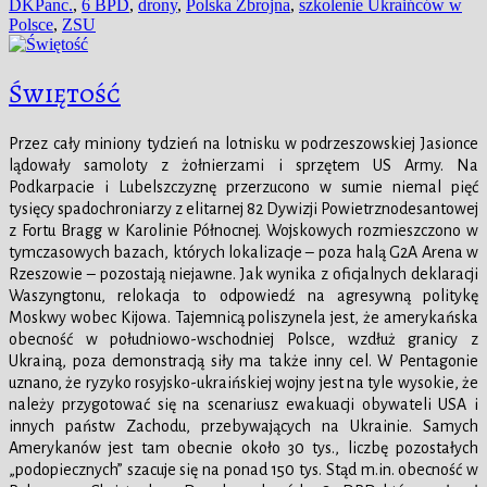
publikacji
DKPanc.
,
6 BPD
,
drony
,
Polska Zbrojna
,
szkolenie Ukraińców w
Polsce
,
ZSU
Świętość
Przez cały miniony tydzień na lotnisku w podrzeszowskiej Jasionce
lądowały samoloty z żołnierzami i sprzętem US Army. Na
Podkarpacie i Lubelszczyznę przerzucono w sumie niemal pięć
tysięcy spadochroniarzy z elitarnej 82 Dywizji Powietrznodesantowej
z Fortu Bragg w Karolinie Północnej. Wojskowych rozmieszczono w
tymczasowych bazach, których lokalizacje – poza halą G2A Arena w
Rzeszowie – pozostają niejawne. Jak wynika z oficjalnych deklaracji
Waszyngtonu, relokacja to odpowiedź na agresywną politykę
Moskwy wobec Kijowa. Tajemnicą poliszynela jest, że amerykańska
obecność w południowo-wschodniej Polsce, wzdłuż granicy z
Ukrainą, poza demonstracją siły ma także inny cel. W Pentagonie
uznano, że ryzyko rosyjsko-ukraińskiej wojny jest na tyle wysokie, że
należy przygotować się na scenariusz ewakuacji obywateli USA i
innych państw Zachodu, przebywających na Ukrainie. Samych
Amerykanów jest tam obecnie około 30 tys., liczbę pozostałych
„podopiecznych” szacuje się na ponad 150 tys. Stąd m.in. obecność w