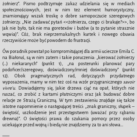
żołnierz”. Pismo podtrzymuje zakaz udzielania się w mediach
społecznościowych, jest w nim też element humorystyczny,
znamionujący wszak troskę o dobre samopoczucie szeregowych
żołnierzy. „Nie zadawać pytań <<żołnierzu, czego ci brakuje?>>, bo
jak nie było, tak nie ma goretexów i butów (a to pytanie strasznie
wqwia)”. Cóż, brak nieprzemakalnych kurtek i nowego obuwia
rzeczywiście może być powodem do frustracji.
Ów poradnik powstał po kompromitującej dla armii ucieczce Emila C.
na Białoruś, są w nim zatem i takie poruczenia: „kierować żołnierzy
(…) niekaranych” (punkt 1), „na posterunki planować pary
podoficer/szeregowy, doświadczony/mniej doświadczony” (punkt
12). Obok pragmatycznych rad, dotyczących przydatnego
wyposażenia, mamy w nim też coś na wzór przygranicznego
savoir
vivre’u.
Dowiadujemy się, jakie drzewa ciąć na opał, których nie
ruszać, co zrobić z kartami płatniczymi oraz jak budować dobre
relacje ze Strażą Graniczną. W tym zestawieniu znajduje się także
istotne napomnienie o następującej treści: „znak graniczny, słupek –
świętość, uszkodzenie jest przestępstwem (uważać przy rąbaniu
drewna)”. O świętości prawa do szukania pomocy przez osoby
uciekające przed wojną i biedą nie znajdziemy za to ani słowa…
—–