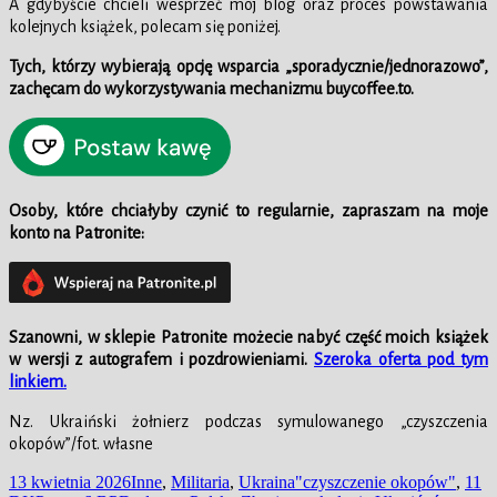
A gdybyście chcieli wesprzeć mój blog oraz proces powstawania
kolejnych książek, polecam się poniżej.
Tych, którzy wybierają opcję wsparcia „sporadycznie/jednorazowo”,
zachęcam do wykorzystywania mechanizmu buycoffee.to.
Osoby, które chciałyby czynić to regularnie, zapraszam na moje
konto na Patronite:
Szanowni, w
sklepie
Patronite możecie nabyć część moich książek
w wersji z autografem i pozdrowieniami.
Szeroka oferta pod tym
linkiem.
Nz. Ukraiński żołnierz podczas symulowanego „czyszczenia
okopów”/fot. własne
Data
Kategorie
Tagi
13 kwietnia 2026
Inne
,
Militaria
,
Ukraina
"czyszczenie okopów"
,
11