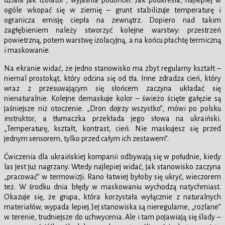
działa jak izolator”, wyjaśnia podoficer. Jak podkreśla, najlepiej w
ogóle wkopać się w ziemię – grunt stabilizuje temperaturę i
ogranicza emisję ciepła na zewnątrz. Dopiero nad takim
zagłębieniem należy stworzyć kolejne warstwy: przestrzeń
powietrzną, potem warstwę izolacyjną, a na końcu płachtę termiczną
i maskowanie.
Na ekranie widać, że jedno stanowisko ma zbyt regularny kształt –
niemal prostokąt, który odcina się od tła. Inne zdradza cień, który
wraz z przesuwającym się słońcem zaczyna układać się
nienaturalnie. Kolejne demaskuje kolor – świeżo ścięte gałęzie są
jaśniejsze niż otoczenie. „Dron dojrzy wszystko”, mówi po polsku
instruktor, a tłumaczka przekłada jego słowa na ukraiński.
„Temperaturę, kształt, kontrast, cień. Nie maskujesz się przed
jednym sensorem, tylko przed całym ich zestawem”.
Ćwiczenia dla ukraińskiej kompanii odbywają się w południe, kiedy
las jest już nagrzany. Wtedy najlepiej widać, jak stanowisko zaczyna
„pracować” w termowizji. Rano łatwiej byłoby się ukryć, wieczorem
też. W środku dnia błędy w maskowaniu wychodzą natychmiast.
Okazuje się, że grupa, która korzystała wyłącznie z naturalnych
materiałów, wypada lepiej. Jej stanowiska są nieregularne, „rozlane”
w terenie, trudniejsze do uchwycenia. Ale i tam pojawiają się ślady –