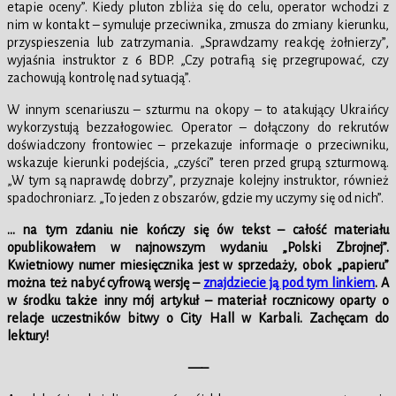
etapie oceny”. Kiedy pluton zbliża się do celu, operator wchodzi z
nim w kontakt – symuluje przeciwnika, zmusza do zmiany kierunku,
przyspieszenia lub zatrzymania. „Sprawdzamy reakcję żołnierzy”,
wyjaśnia instruktor z 6 BDP. „Czy potrafią się przegrupować, czy
zachowują kontrolę nad sytuacją”.
W innym scenariuszu – szturmu na okopy – to atakujący Ukraińcy
wykorzystują bezzałogowiec. Operator – dołączony do rekrutów
doświadczony frontowiec – przekazuje informacje o przeciwniku,
wskazuje kierunki podejścia, „czyści” teren przed grupą szturmową.
„W tym są naprawdę dobrzy”, przyznaje kolejny instruktor, również
spadochroniarz. „To jeden z obszarów, gdzie my uczymy się od nich”.
… na tym zdaniu nie kończy się ów tekst – całość materiału
opublikowałem w najnowszym wydaniu „Polski Zbrojnej”.
Kwietniowy numer miesięcznika jest w sprzedaży, obok „papieru”
można też nabyć cyfrową wersję –
znajdziecie ją pod tym linkiem
. A
w środku także inny mój artykuł – materiał rocznicowy oparty o
relacje uczestników bitwy o City Hall w Karbali. Zachęcam do
lektury!
—–