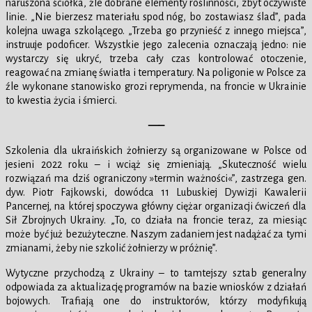
naruszona ściółka, źle dobrane elementy roślinności, zbyt oczywiste
linie. „Nie bierzesz materiału spod nóg, bo zostawiasz ślad”, pada
kolejna uwaga szkolącego. „Trzeba go przynieść z innego miejsca”,
instruuje podoficer. Wszystkie jego zalecenia oznaczają jedno: nie
wystarczy się ukryć, trzeba cały czas kontrolować otoczenie,
reagować na zmianę światła i temperatury. Na poligonie w Polsce za
źle wykonane stanowisko grozi reprymenda, na froncie w Ukrainie
to kwestia życia i śmierci.
—–
Szkolenia dla ukraińskich żołnierzy są organizowane w Polsce od
jesieni 2022 roku – i wciąż się zmieniają. „Skuteczność wielu
rozwiązań ma dziś ograniczony »termin ważności«”, zastrzega gen.
dyw. Piotr Fajkowski, dowódca 11 Lubuskiej Dywizji Kawalerii
Pancernej, na której spoczywa główny ciężar organizacji ćwiczeń dla
Sił Zbrojnych Ukrainy. „To, co działa na froncie teraz, za miesiąc
może być już bezużyteczne. Naszym zadaniem jest nadążać za tymi
zmianami, żeby nie szkolić żołnierzy w próżnię”.
Wytyczne przychodzą z Ukrainy – to tamtejszy sztab generalny
odpowiada za aktualizację programów na bazie wniosków z działań
bojowych. Trafiają one do instruktorów, którzy modyfikują