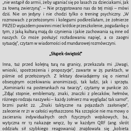
„nie wstąpił do armii, żeby uganiać się po lasach za dzieciakami, jak
za łowną zwierzyną”. – Nie przygotowano nas do tej misji – mówi
dziś. Nie on jedyny i nie chodzi tylko o trening psychiczny. „W
rozmowach z przełożonymi i kolegami podkreślałam, że żołnierze
PRZED wyjazdem powinni mieć krótkie przeszkolenie, pogadankę o
tym, z jaką kulturą mają do czynienia i jakie zachowania są inne od
naszych. Co może posłużyć rozładowaniu napięć, a co zaogni
sytuację”, czytam w wiadomości od mundurowej rozmówczyni.
„Słupek-świętość”
Inna, tuż przed kolejną turą na granicy, przekazała mi „Uwagi,
wnioski, spostrzeżenia i propozycje”, zawarte w 25 punktach, w
piśmie od przełożonych. Z lektury dowiadujemy się o niemal
obsesyjnym oczekiwaniu anonimizacji, tak ludzi, jak i sprzętu.
„Kominiarki na posterunkach na twarzy”, czytamy w punkcie 20.
„Zdjąć stopnie, emblematy, znaki, znaczki z plecaków, hełmów,
różnego rodzaju naszywki – każdy żołnierz ma wyglądać tak samo!”,
brzmi punkt 22. „Znaki taktyczne na pojazdach zasłonięte”,
zalecenie nr 21 w całości wytłuszczono. Na szczęście nie ma mowy o
zacieraniu indywidualnych cech fizycznych wojskowych, ba,
wytyczna nr 13 nakazuje wręcz, by w każdym QRF (ang. skrót
oddziału sił szybkiego reagowania) znajdowała się „kobieta