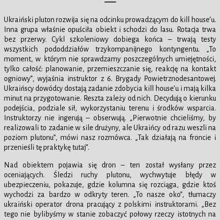
—–
Ukraiński pluton rozwija się na odcinku prowadzącym do kill house’u.
Inna grupa właśnie opuściła obiekt i schodzi do lasu. Rotacja trwa
bez przerwy. Cykl szkoleniowy dobiega końca – trwają testy
wszystkich pododdziałów trzykompanijnego kontyngentu. „To
moment, w którym nie sprawdzamy poszczególnych umiejętności,
tylko całość: planowanie, przemieszczanie się, reakcję na kontakt
ogniowy”, wyjaśnia instruktor z 6. Brygady Powietrznodesantowej.
Ukraińscy dowódcy dostają zadanie zdobycia kill house’u i mają kilka
minut na przygotowanie. Reszta zależy od nich. Decydują o kierunku
podejścia, podziale sił, wykorzystaniu terenu i środków wsparcia.
Instruktorzy nie ingerują – obserwują. „Pierwotnie chcieliśmy, by
realizowali to zadanie w sile drużyny, ale Ukraińcy od razu weszli na
poziom plutonu”, mówi nasz rozmówca. „Tak działają na froncie i
przenieśli tę praktykę tutaj”.
Nad obiektem pojawia się dron – ten został wysłany przez
oceniających. Śledzi ruchy plutonu, wychwytuje błędy w
ubezpieczeniu, pokazuje, gdzie kolumna się rozciąga, gdzie ktoś
wychodzi za bardzo w odkryty teren. „To nasze oko”, tłumaczy
ukraiński operator drona pracujący z polskimi instruktorami. „Bez
tego nie bylibyśmy w stanie zobaczyć połowy rzeczy istotnych na