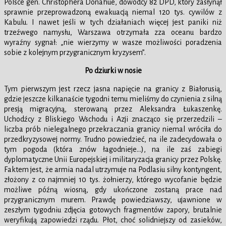
Polsce gen. Christophera Donahue, dowódcy 82 DPD, który zasłynął
sprawnie przeprowadzoną ewakuacją niemal 120 tys. cywilów z
Kabulu. I nawet jeśli w tych działaniach więcej jest paniki niż
trzeźwego namysłu, Warszawa otrzymała zza oceanu bardzo
wyraźny sygnał: „nie wierzymy w wasze możliwości poradzenia
sobie z kolejnym przygranicznym kryzysem”.
Po dziurki w nosie
Tym pierwszym jest rzecz jasna napięcie na granicy z Białorusią,
gdzie jeszcze kilkanaście tygodni temu mieliśmy do czynienia z silną
presją migracyjną, sterowaną przez Aleksandra Łukaszenkę.
Uchodźcy z Bliskiego Wschodu i Azji znacząco się przerzedzili –
liczba prób nielegalnego przekraczania granicy niemal wróciła do
przedkryzysowej normy. Trudno powiedzieć, na ile zadecydowała o
tym pogoda (która znów łagodnieje…), na ile zaś zabiegi
dyplomatyczne Unii Europejskiej i militaryzacja granicy przez Polskę.
Faktem jest, że armia nadal utrzymuje na Podlasiu silny kontyngent,
złożony z co najmniej 10 tys. żołnierzy, którego wycofanie będzie
możliwe późną wiosną, gdy ukończone zostaną prace nad
przygranicznym murem. Prawdę powiedziawszy, ujawnione w
zeszłym tygodniu zdjęcia gotowych fragmentów zapory, brutalnie
weryfikują zapowiedzi rządu. Płot, choć solidniejszy od zasieków,