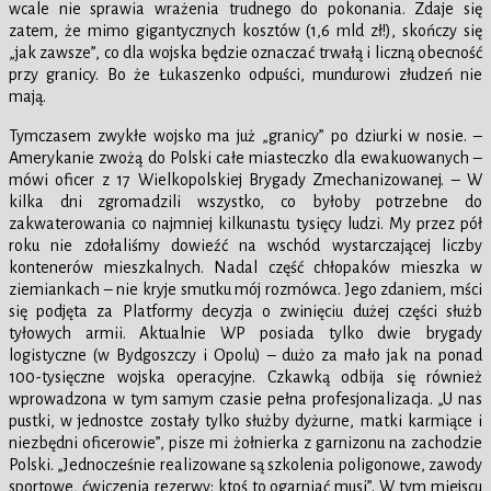
wcale nie sprawia wrażenia trudnego do pokonania. Zdaje się
zatem, że mimo gigantycznych kosztów (1,6 mld zł!), skończy się
„jak zawsze”, co dla wojska będzie oznaczać trwałą i liczną obecność
przy granicy. Bo że Łukaszenko odpuści, mundurowi złudzeń nie
mają.
Tymczasem zwykłe wojsko ma już „granicy” po dziurki w nosie. –
Amerykanie zwożą do Polski całe miasteczko dla ewakuowanych –
mówi oficer z 17 Wielkopolskiej Brygady Zmechanizowanej. – W
kilka dni zgromadzili wszystko, co byłoby potrzebne do
zakwaterowania co najmniej kilkunastu tysięcy ludzi. My przez pół
roku nie zdołaliśmy dowieźć na wschód wystarczającej liczby
kontenerów mieszkalnych. Nadal część chłopaków mieszka w
ziemiankach – nie kryje smutku mój rozmówca. Jego zdaniem, mści
się podjęta za Platformy decyzja o zwinięciu dużej części służb
tyłowych armii. Aktualnie WP posiada tylko dwie brygady
logistyczne (w Bydgoszczy i Opolu) – dużo za mało jak na ponad
100-tysięczne wojska operacyjne. Czkawką odbija się również
wprowadzona w tym samym czasie pełna profesjonalizacja. „U nas
pustki, w jednostce zostały tylko służby dyżurne, matki karmiące i
niezbędni oficerowie”, pisze mi żołnierka z garnizonu na zachodzie
Polski. „Jednocześnie realizowane są szkolenia poligonowe, zawody
sportowe, ćwiczenia rezerwy; ktoś to ogarniać musi”. W tym miejscu