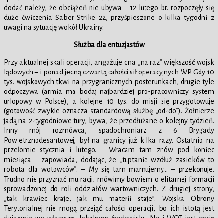
dodać należy, że obciążeń nie ubywa – 12 lutego br. rozpoczęły się
duże ćwiczenia Saber Strike 22, przyśpieszone o kilka tygodni z
uwagi na sytuację wokół Ukrainy.
Służba dla entuzjastów
Przy aktualnej skali operacji, angażuje ona „na raz” większość wojsk
lądowych – i ponad jedną czwartą całości sił operacyjnych WP. Gdy 10
tys. wojskowych tkwi na przygranicznych posterunkach, drugie tyle
odpoczywa (armia ma bodaj najbardziej pro-pracowniczy system
urlopowy w Polsce), a kolejne 10 tys. do misji się przygotowuje
(gotowość zwykle oznacza standardową służbę „od-do”). Żołnierze
jadą na 2-tygodniowe tury, bywa, że przedłużane o kolejny tydzień.
Inny mój rozmówca, spadochroniarz z 6 Brygady
Powietrznodesantowej, był na granicy już kilka razy. Ostatnio na
przełomie stycznia i lutego. – Wracam tam znów pod koniec
miesiąca – zapowiada, dodając, że „tuptanie wzdłuż zasieków to
robota dla wotowców”. – My się tam marnujemy… – przekonuje.
Trudno nie przyznać mu racji, mówimy bowiem o elitarnej formacji
sprowadzonej do roli oddziałów wartowniczych. Z drugiej strony,
„tak krawiec kraje, jak mu materii staje”. Wojska Obrony
Terytorialnej nie mogą przejąć całości operacji, bo ich istotą jest
działanie we własnym, lokalnym środowisku. No i WOT jest opcją