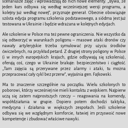
scenariusze zajęć i wprowadzają do nich nowe elementy. „Bywa, że
jeden kurs odbywa się według wcześniejszej wersji programu, a
kolejny już według nowej”, przyznaje generał. Obecnie obowiązuje
szósta edycja programu szkolenia podstawowego, a siódma jest już
testowana w Ukrainie i będzie wdrażana w kolejnych edycjach.
Ale szkolenie w Polsce ma też pewne ograniczenia. Nie wszystko da
się odtworzyć w warunkach poligonu – masowe ataki dronów czy
nawały artyleryjskie trzeba symulować przy użyciu środków
ćwiczebnych, na przykład petard. Z drugiej strony poligony w Polsce
(i w innych europejskich krajach, gdzie odbywają się szkolenia),
oferują coś, czego w Ukrainie brakuje: bezpieczeństwo i ciągłość.
„Tam zajęcia są przerywane przez alarmy i ataki, tu można
przepracować cały cykl bez przerw”, wyjaśnia gen. Fajkowski.
Ma to znaczenie szczególnie na początku. Wielu szkolonych to
poborowi, którzy wcześniej nie mieli kontaktu z wojskiem. Najpierw
uczą się zatem najprostszych rzeczy – reagowania na komendy,
współdziałania w grupie. Dopiero potem dochodzi taktyka,
medycyna i działania w większych zespołach. Jeśli szkolenie
odbywa się we względnym komforcie, łatwiej im przyswoić nowe
kompetencje i zbudować właściwe nawyki.