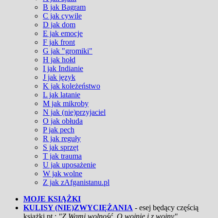
B jak Bagram
C jak cywile
D jak dom
E jak emocje
F jak front
G jak "gromiki"
H jak hołd
I jak Indianie
J jak język
K jak koleżeństwo
L jak latanie
M jak mikroby
N jak (nie)przyjaciel
O jak obłuda
P jak pech
R jak reguły
S jak sprzęt
T jak trauma
U jak uposażenie
W jak wolne
Z jak zAfganistanu.pl
MOJE KSIĄŻKI
KULISY (NIE)ZWYCIĘŻANIA
- esej będący częścią
książki pt.:
"Z Wami wolność. O wojnie i z wojny"