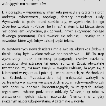
wtórujących mu harcowników.
Dla porządku – wspomniany internauta posłużył się cytatem z prof.
Andrzeja Zybertowicza, socjologa, doradcy prezydenta Dudy.
Wypowiedź ta padła przed sześciu laty, w wywiadzie, jakiego
Zybertowicz udzielił „Polsce The Times”. Znałem ją, już kiedyś się do
niej odnosiłem (krytycznie, jak do wielu innych aktywności mojego
dawnego promotora). Dziś również się odniosę – czyniąc to z
powodów, które wyjaśnię w dalszej części tekstu.
W zacytowanych słowach uderza mnie swoista ekstrakcja Żydów z
tkanki, jaką było wielonarodowe społeczeństwo II RP. To trop
wyznaczony przez niemiecką propagandę czasów nazizmu,
ułatwiający stygmatyzację tej grupy etnicznej. Żydzi, obywatele
Rzeczpospolitej, masowo służyli w Wojsku Polskim, bijącym się z
Niemcami w 1939 roku. I później – w obu armiach, na Wschodzie i
na Zachodzie. Przedstawiciele tej mniejszości walczyli w
partyzantce – właściwie we wszystkich jej odłamach – współtworzyli
ruch oporu w obozach koncentracyjnych, w miejscach izolacji
organizowali własne podziemne oddziały. Wiosną 1943 roku, w
warszawskim getcie, stanęli naprzeciw Niemcom w z góry
skazanym na porażkę powstaniu. A zatem nie walczyli?