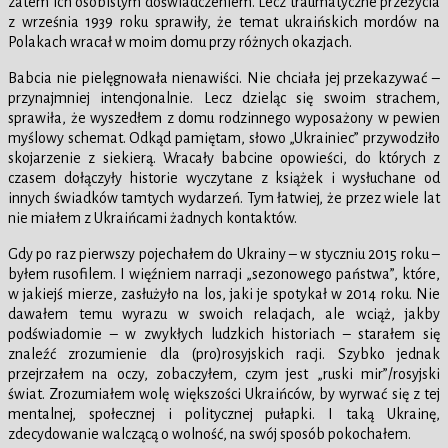
zatem ich osobistym doświadczeniem. Lecz traumatyczne przeżycia
z września 1939 roku sprawiły, że temat ukraińskich mordów na
Polakach wracał w moim domu przy różnych okazjach.
Babcia nie pielęgnowała nienawiści. Nie chciała jej przekazywać –
przynajmniej intencjonalnie. Lecz dzieląc się swoim strachem,
sprawiła, że wyszedłem z domu rodzinnego wyposażony w pewien
myślowy schemat. Odkąd pamiętam, słowo „Ukrainiec” przywodziło
skojarzenie z siekierą. Wracały babcine opowieści, do których z
czasem dołączyły historie wyczytane z książek i wysłuchane od
innych świadków tamtych wydarzeń. Tym łatwiej, że przez wiele lat
nie miałem z Ukraińcami żadnych kontaktów.
Gdy po raz pierwszy pojechałem do Ukrainy – w styczniu 2015 roku –
byłem rusofilem. I więźniem narracji „sezonowego państwa”, które,
w jakiejś mierze, zasłużyło na los, jaki je spotykał w 2014 roku. Nie
dawałem temu wyrazu w swoich relacjach, ale wciąż, jakby
podświadomie – w zwykłych ludzkich historiach – starałem się
znaleźć zrozumienie dla (pro)rosyjskich racji. Szybko jednak
przejrzałem na oczy, zobaczyłem, czym jest „ruski mir”/rosyjski
świat. Zrozumiałem wolę większości Ukraińców, by wyrwać się z tej
mentalnej, społecznej i politycznej pułapki. I taką Ukrainę,
zdecydowanie walczącą o wolność, na swój sposób pokochałem.