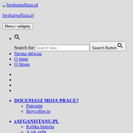
Przejdź
do
treści
bezkamuflazu.pl
Menu i widgety
Search for:
Search Button
Strona główna
O mnie
O blogu
Facebook
Twitter
Instagram
YouTube
DOCENIASZ MOJĄ PRACĘ?
Patronite
Buycoffee.to
zAFGANISTANU.PL
Krótka historia
A jak ajdik