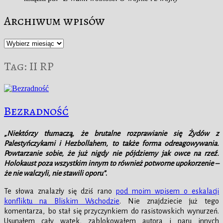
Archiwum wpisów
Archiwum
wpisów
Tag:
II RP
Bezradność
„Niektórzy tłumaczą, że brutalne rozprawianie się Żydów z
Palestyńczykami i Hezbollahem, to także forma odreagowywania.
Powtarzanie sobie, że już nigdy nie pójdziemy jak owce na rzeź.
Holokaust poza wszystkim innym to również potworne upokorzenie –
że nie walczyli, nie stawili oporu”
.
Te słowa znalazły się dziś rano
pod moim wpisem o eskalacji
konfliktu na Bliskim Wschodzie
. Nie znajdziecie już tego
komentarza, bo stał się przyczynkiem do rasistowskich wynurzeń.
Usunąłem cały wątek, zablokowałem autora i paru innych