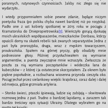
porannych, rutynowych czynnościach. Jakby nic złego się nie
wydarzyło…
I wtedy przypomniałem sobie pewne zdanie, będące niczym
poetycka fraza (po polsku chyba nawet bardziej niż po rosyjsku).
Padło one z ust kobiety spotkanej w 2015 roku w pociągu z
Kramatorska do Dniepropietrowska
[1]
. Wieńczyło gorącą dyskusję
moich ukraińskich współpasażerów, mieszkańców Donbasu, którzy
opuścili domy na skutek rebelii tak zwanych separatystów. Jedna z
pań była prorosyjska, druga, wraz z męskim towarzyszem,
proukraińska. Spałem na górnej pryczy, gdy obudziły mnie
podniesione głosy. Później przysłuchiwałem się wymianie
argumentów, a puenta zwyczajnie mnie wzruszyła. Zwłaszcza że
poszła za nią wymiana poczęstunków i wódeczka lana do
kubeczków – z której i ja ostatecznie skorzystałem. Za oknem było
piękne popołudnie, a rozbuchana wiosenna przyroda cieszyła oko.
Pociąg jechał przez sielankowy wiejski krajobraz, coraz dalej i dalej
od miejsca, gdzie grzmiała artyleria.
– Słonko świeci, ptaszki śpiewają, ludzie się zabijają – skwitowała
rozmowę jedna z pań. Trudno o bardziej lapidarny, a zarazem tak
bardzo treściwy opis sytuacji Ukrainy. Dlatego wybrałem go na
motto tej książki.