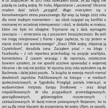
A co znajdziecie? W 2017 roku obiecałem sobie, że już nigdy nie
pojadę na żadną wojnę. Po Iraku, Afganistanie i „wczesnej” Ukrainie
miałem dość takich „przygód”, długo mierzyłem się z
konsekwencjami stresu pourazowego. Był więc 24 lutego 2022 roku
dla mnie trudnym momentem – tuż obok rozpętał się konflikt o
nieznanej mi wcześniej intensywności i skali, w dodatku w miejscu,
które nie było mi obojętne. Trzymanie się z dala wymagało
zawzięcia – i zmierzenia się z poczuciem bezużyteczności. Bo jeśli
nie mogę relacjonować z frontu i jego zaplecza, to czy jestem w
stanie zrobić coś wartościowego? „Znasz DNA wojny, objaśniaj ją
Czytelnikom”, doradziła żona. Zacząłem pisać – na blogu i
Facebooku – z roli reportera przechodząc na pozycje analityka,
komentatora. Z czasem wracając i do reportażu, ostatecznie
bowiem uznałem, że nie sposób uczciwie opowiadać o wojennej
Ukrainie i do niej nie jeździć. W styczniu 2023 roku wybrałem się do
Bachmutu i dalej jakoś poszło… Ta książka to esencja moich niemal
dwuletnich zapisków. Publikowanych na bieżąco – w mediach
społecznościowych, w Tygodniku Przegląd, portalu Interia.pl, w
wydawnictwie Instytutu Europy Środkowej – oraz dotąd
niepublikowanych. W obu przypadkach przeredagowanych,
uporządkowanych, gdzieniegdzie rozszerzonych i
zaktualizowanych. W dużej mierze poświęconych Rosjanom, bo to
oni są dla mnie kluczem do zrozumienia tej wojny. Ufam, że sposób,