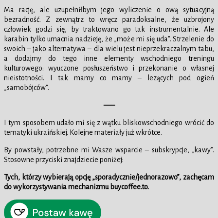
Ma rację, ale uzupełniłbym jego wyliczenie o ową sytuacyjną
bezradność. Z zewnątrz to wręcz paradoksalne, że uzbrojony
człowiek godzi się, by traktowano go tak instrumentalnie. Ale
karabin tylko umacnia nadzieję, że „może mi się uda”. Strzelenie do
swoich – jako alternatywa – dla wielu jest nieprzekraczalnym tabu,
a dodajmy do tego inne elementy wschodniego treningu
kulturowego: wyuczone posłuszeństwo i przekonanie o własnej
nieistotności. I tak mamy co mamy – lezących pod ogień
„samobójców”.
—–
I tym sposobem udało mi się z wątku bliskowschodniego wrócić do
tematyki ukraińskiej. Kolejne materiały już wkrótce.
By powstały, potrzebne mi Wasze wsparcie – subskrypcje, „kawy”.
Stosowne przyciski znajdziecie poniżej:
Tych, którzy wybierają opcję „sporadycznie/jednorazowo”, zachęcam
do wykorzystywania mechanizmu buycoffee.to.