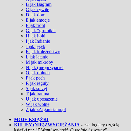
B jak Bagram
C jak cywile
D jak dom
E jak emocje
F jak front
G jak "gromiki"
H jak hołd
I jak Indianie
J jak język
K jak koleżeństwo
L jak latanie
M jak mikroby
N jak (nie)przyjaciel
O jak obłuda
P jak pech
R jak reguły
S jak sprzęt
T jak trauma
U jak uposażenie
W jak wolne
Z jak zAfganistanu.pl
MOJE KSIĄŻKI
KULISY (NIE)ZWYCIĘŻANIA
- esej będący częścią
książki pt.:
"Z Wami wolność. O wojnie i z wojny"