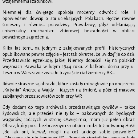
wzajemnemu szacunkowi.
Niemniej dla świętego spokoju możemy odwrócić role. I
opowiedzieć dowcip o stu uciekających Polakach. Będzie równie
śmieszny i równie… prawdziwy. Prawdziwy, gdyż odsłaniający
uniwersalny mechanizm zbiorowej bezradności w obliczu
poważnego zagrożenia.
Kilka lat temu na jednym z zalajkowanych profili historycznych
opublikowano pewne zdjęcie – jest tak okrutne, że „widzę” je do dziś.
Przedstawiało egzekucję, jakiej Niemcy dopuścili się na polskich
więźniach Pawiaka w lutym 1944 roku. Z balkonu domu przy ul.
Leszno w Warszawie zwisało trzynaście ciał żołnierzy AK…
Równie straszne są obrazki, które zostały mi w głowie po obejrzeniu
„Katynia” Andrzeja Wajdy – idących na śmierć, a później masowo
zabijanych przez sowietów żołnierzy WP.
Gdy dodam do tego archiwalia przedstawiające cywilów – także
żydowskich, ale przecież nie tylko – pakowanych do bydlęcych
wagonów, jadących w stronę Oświęcimia, mam już pełen obraz.
Obraz, który poza bezbrzeżnym smutkiem rodzi też potworną złość.
„Bo jak oni, kurwa!, mogli na coś takiego sobie pozwolić!?”.