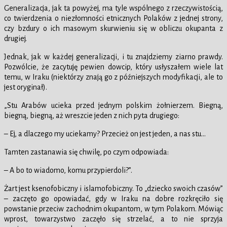
Generalizacja, jak ta powyżej, ma tyle wspólnego z rzeczywistością,
co twierdzenia o niezłomności etnicznych Polaków z jednej strony,
czy bzdury o ich masowym skurwieniu się w obliczu okupanta z
drugiej.
Jednak, jak w każdej generalizacji, i tu znajdziemy ziarno prawdy.
Pozwólcie, że zacytuję pewien dowcip, który usłyszałem wiele lat
temu, w Iraku (niektórzy znają go z późniejszych modyfikacji, ale to
jest oryginał).
„Stu Arabów ucieka przed jednym polskim żołnierzem. Biegną,
biegną, biegną, aż wreszcie jeden z nich pyta drugiego:
– Ej, a dlaczego my uciekamy? Przecież on jest jeden, a nas stu…
Tamten zastanawia się chwilę, po czym odpowiada:
– A bo to wiadomo, komu przypierdoli?”.
Żart jest ksenofobiczny i islamofobiczny. To „dziecko swoich czasów”
– zaczęto go opowiadać, gdy w Iraku na dobre rozkręciło się
powstanie przeciw zachodnim okupantom, w tym Polakom. Mówiąc
wprost, towarzystwo zaczęło się strzelać, a to nie sprzyja