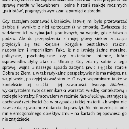
sprawę mordu w Jedwabnem i pełne histerii reakcje rodzimych
„patriotów”, pragnących wymazania pamięci o zbrodni.
Gdy zacząłem poznawać Ukraińców, łatwiej mi było przetwarzać
żałobę (i wynikłe z niej uprzedzenia) w empatię. Zwłaszcza że
widziałem ich w sytuacjach granicznych, na wojnie, gdzie łatwo o
podziw. Ale do przepędzenia z mojej głowy siekier znacząco
przyłożyli się też Rosjanie. Rosyjskie bestialstwo, rasizm,
nacjonalizm i imperializm. Fakt, iż nie istnieją żadne moralne,
polityczne, psychologiczne czy materialne intencje, które
usprawiedliwiałyby atak na Ukrainę. Gdy zdamy sobie z tego
sprawę, wojna u naszego sąsiada zaczyna jawić się jako starcie
Dobra ze Złem, a w tak radykalnej perspektywie nie ma miejsca na
wątpliwości, po czyjej stawać stronie. O czym wspominam także w
kontekście tej książki i jej zawartości. Tworząc
Alfabet…
,
wykorzystałem swój dziennikarski warsztat, wiedzę kontekstową i
rozległe kontakty. Pracowałem w reżimie
fact-checkingu
, starając się
dochować rzetelności (co w przypadku takiej materii jak wojna nie
zawsze daje gwarancje dotarcia do prawdy). Ale nie oczekujcie ode
mnie emocjonalnego obiektywizmu – na kartach tej opowieści go
nie znajdziecie.