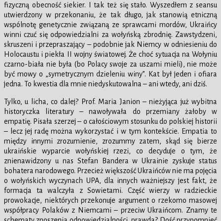
fizyczną obecność siekier. I tak też się stało. Wyszedłem z seansu
utwierdzony w przekonaniu, że tak długo, jak stanowią etniczną
wspólnotę genetycznie związaną ze sprawcami mordów, Ukraińcy
winni czuć się odpowiedzialni za wołyńską zbrodnię. Zawstydzeni,
skruszeni i przepraszający – podobnie jak Niemcy w odniesieniu do
Holocaustu i piekła II wojny światowej. Że choć sytuacja na Wołyniu
czarno-biała nie była (bo Polacy swoje za uszami mieli), nie może
być mowy o „symetrycznym dzieleniu winy”. Kat był jeden i ofiara
jedna. To kwestia dla mnie niedyskutowalna – ani wtedy, ani dziś.
Tylko, u licha, co dalej? Prof. Maria Janion – nieżyjąca już wybitna
historyczka literatury – nawoływała do przemiany żałoby w
empatię. Pisała szerzej – o całościowym stosunku do polskiej historii
– lecz jej radę można wykorzystać i w tym kontekście. Empatia to
między innymi zrozumienie, zrozummy zatem, skąd się bierze
ukraińskie wyparcie wołyńskiej rzezi, co decyduje o tym, że
znienawidzony u nas Stefan Bandera w Ukrainie zyskuje status
bohatera narodowego. Przecież większość Ukraińców nie ma pojęcia
o wołyńskich wyczynach UPA, dla innych ważniejszy jest fakt, że
formacja ta walczyła z Sowietami. Część wierzy w radzieckie
prowokacje, niektórych przekonuje argument o rzekomo masowej
współpracy Polaków z Niemcami – przeciw Ukraińcom. Znamy te
schematy znoszenia odpowiedzialności, prawda? Dość przypomnieć