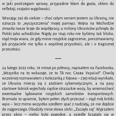
w jaki postrzegam sprawy, przypadnie Wam do gustu, skłoni do
refleksji, rozjaśni wątpliwości.
Wracając zaś do siekier – choć całym sercem jestem za Ukrainą, nie
oznacza to „wyczyszczenia” mojej pamięci. Wojna na Wschodzie
zmusiła nasze kraje do współpracy, a miliony Ukraińców pchnęła do
Polski jako uchodźców. Nigdy po 1945 roku nie byliśmy tak blisko,
stąd moja wiara, że gdy minie rosyjskie zagrożenie, porozmawiamy
jak przyjaciele nie tylko o wspólnej przyszłości, ale i o tragicznej
przeszłości.
—–
24 lutego 2022 roku, 19 minut po północy, napisałem na Facebooku:
„Wszystko na to wskazuje, że to TA noc. Слава Україні!”. Chwilę
wcześniej rozmawiałem z koleżanką z Kijowa – z jej relacji wynikało,
że Ukraina mierzy się z atakiem cybernetycznym, a na pasy
startowe lotnisk wyjechały ciężkie strażackie wozy, by uniemożliwić
ewentualne lądowanie rosyjskich samolotów transportowych.
Brzmiało to upiornie, byłem pełen złych przeczuć – stąd mój krótki
wpis – lecz mimo wszystko szedłem spać z nadzieją, że nie dojdzie
do najgorszego. Obudziły mnie słowa córki: „Zaczęło się”. Wyjrzałem
przez okno – niebo było pogodne, a osiedle krzątało się w