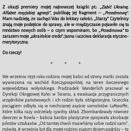
Z okazji premiery mojej najnowszej książki pt.:
„Zabić Ukrainę.
Alfabet rosyjskiej agresji”
, publikuję jej fragment –
„Przedmowę”
.
Mam nadzieję, że zachęci Was do lektury całości. „Starzy” Czytelnicy
znają moje podejście do sprawy, ale w międzyczasie pojawiło się tu
mnóstwo nowych osób – o czym wspominam, bo
„Przedmowa”
to
zarazem moje „ukraińskie credo”; jasna i uczciwa deklaracja etyczno-
merytoryczna.
Do rzeczy!
* * *
We wrześniu 1939 roku rodzina mojej babci od strony matki została
wywieziona na wschód Rzeczypospolitej, na teren ówczesnego
województwa wołyńskiego. Pradziadek Wunderlich pracował w
Dyrekcji Okręgowej Kolei w Toruniu, a ewakuacja przygranicznych
urzędników państwowych i ich rodzin była obligatoryjna. Ucieczka
pociągiem odbyła się w niechcianej asyście samolotów Luftwaffe,
które kilka razy ostrzelały cywilny skład. Zbombardowały również
dworzec w Kowlu – babcia bardzo plastycznie opisywała akrobacje
pilotów sztukasów. „Od tamtej chwili musieliśmy sobie radzić sami”,
mówiła. 8 września był dla mojej rodziny piątym dniem podróży – to