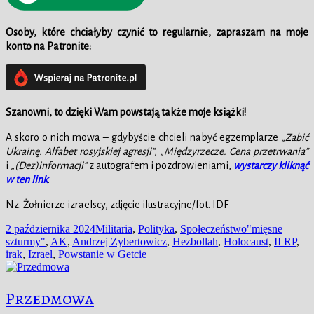
Osoby, które chciałyby czynić to regularnie, zapraszam na moje
konto na Patronite:
Szanowni, to dzięki Wam powstają także moje książki!
A skoro o nich mowa – gdybyście chcieli nabyć egzemplarze
„Zabić
Ukrainę. Alfabet rosyjskiej agresji”, „Międzyrzecze. Cena przetrwania”
i
„(Dez)informacji”
z autografem i pozdrowieniami,
wystarczy kliknąć
w ten link
.
Nz. Żołnierze izraelscy, zdjęcie ilustracyjne/fot. IDF
Data
Kategorie
Tagi
2 października 2024
Militaria
,
Polityka
,
Społeczeństwo
"mięsne
publikacji
szturmy"
,
AK
,
Andrzej Zybertowicz
,
Hezbollah
,
Holocaust
,
II RP
,
irak
,
Izrael
,
Powstanie w Getcie
Przedmowa