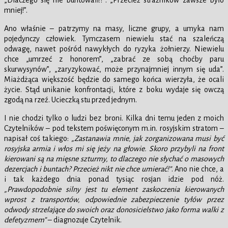
„Dlaczego się nie buntowali!?”. „Przecież strażników zawsze było
mniej!”.
Ano właśnie – patrzymy na masy, liczne grupy, a umyka nam
pojedynczy człowiek. Tymczasem niewielu stać na szaleńczą
odwagę, nawet pośród nawykłych do ryzyka żołnierzy. Niewielu
chce „umrzeć z honorem”, „zabrać ze sobą choćby paru
skurwysynów”, „zaryzykować, może przynajmniej innym się uda”.
Miażdżąca większość będzie do samego końca wierzyła, że ocali
życie. Stąd unikanie konfrontacji, które z boku wydaje się owczą
zgodą na rzeź. Ucieczką stu przed jednym.
I nie chodzi tylko o ludzi bez broni. Kilka dni temu jeden z moich
Czytelników – pod tekstem poświęconym m.in. rosyjskim stratom –
napisał coś takiego:
„Zastanawia mnie, jak zorganizowana musi być
rosyjska armia i włos mi się jeży na głowie. Skoro przybyli na front
kierowani są na mięsne szturmy, to dlaczego nie słychać o masowych
dezercjach i buntach? Przecież nikt nie chce umierać!”
. Ano nie chce, a
i tak każdego dnia ponad tysiąc rosjan idzie pod nóż.
„Prawdopodobnie silny jest tu element zaskoczenia kierowanych
wprost z transportów, odpowiednie zabezpieczenie tyłów przez
odwody strzelające do swoich oraz donosicielstwo jako forma walki z
defetyzmem”
– diagnozuje Czytelnik.