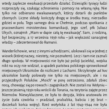
wtedy zaplecze ewakuacji przestało działać. Dziesiątki tysięcy ludzi
rozproszyły się, szukając schronienia i pomocy na własną rękę. Nie
tylko nie odbierano ewakuowanych, którzy dotarli do punktów
zbornych. Liczne składy kończyły drogę w środku trasy, nierzadko
gdzieś w polu. Tego samego dnia w Chełmie, podczas spotkania z
pracownikami ministerstwa komunikacji, jego szef, płk Juliusz
Ulrych, oznajmił: „Mam w dupie całą tę ewakuację”. Sam, z rodziną,
był bezpieczny, a 17 września 1939 roku – jak większość sanacyjnej
władzy – zdezerterował do Rumunii.
Wunderlichowie, wraz z innymi uchodźcami, ulokowali się w jednej z
wiosek (której nazwy, niestety, nie poznałem). Lecz i tam nie zaznali
długo spokoju. W miejscowości nie było już policji (uciekła), wojska
nikt na oczy nie widział, a upadek państwa polskiego sprowokował
miejscowych Ukraińców do rozliczeń z Lachami. Skrzyknięte
ad hoc
ukraińskie bandy polowały nie tylko na miejscowych, ale i na
przyjezdnych Polaków. „Moich” w porę ostrzeżono, zdołali zbiec
nocą, chowając się po rowach i zagajnikach. Nie zostali na Wołyniu –
jeszcze jesienią 1939 roku wrócili do Torunia, na terytoria zajęte przez
Niemców. Niewykluczone, że była to decyzja, która uratowała im
życie (cała czwórka – pradziad, prababka, babcia i jej brat –
doczekali końca wojny). Rzeź wołyńska z lat 1943-1944 nie była