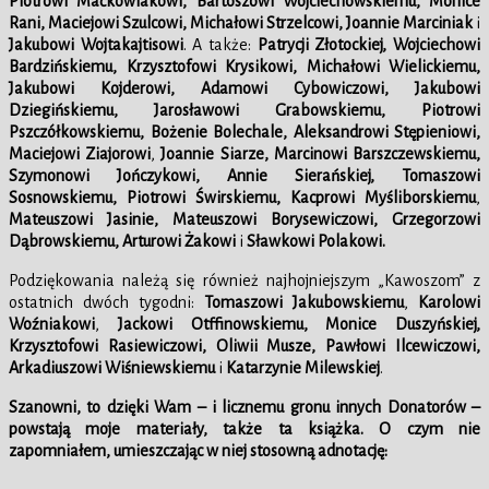
Piotrowi Maćkowiakowi, Bartoszowi Wojciechowskiemu, Monice
Rani, Maciejowi Szulcowi,
Michałowi Strzelcowi, Joannie Marciniak
i
Jakubowi Wojtakajtisowi
. A także:
Patrycji Złotockiej, Wojciechowi
Bardzińskiemu, Krzysztofowi Krysikowi,
Michałowi Wielickiemu,
Jakubowi Kojderowi, Adamowi Cybowiczowi, Jakubowi
Dziegińskiemu, Jarosławowi Grabowskiemu, Piotrowi
Pszczółkowskiemu, Bożenie Bolechale,
Aleksandrowi Stępieniowi,
Maciejowi Ziajorowi
,
Joannie Siarze,
Marcinowi Barszczewskiemu,
Szymonowi Jończykowi, Annie Sierańskiej, Tomaszowi
Sosnowskiemu, Piotrowi Świrskiemu, Kacprowi Myśliborskiemu
,
Mateuszowi Jasinie,
Mateuszowi Borysewiczowi,
Grzegorzowi
Dąbrowskiemu, Arturowi Żakowi
i
Sławkowi Polakowi
.
Podziękowania należą się również najhojniejszym „Kawoszom” z
ostatnich dwóch tygodni:
Tomaszowi Jakubowskiemu
,
Karolowi
Woźniakowi
,
Jackowi Otffinowskiemu, Monice Duszyńskiej,
Krzysztofowi Rasiewiczowi, Oliwii Musze, Pawłowi Ilcewiczowi,
Arkadiuszowi Wiśniewskiemu
i
Katarzynie Milewskiej
.
Szanowni, to dzięki Wam – i licznemu gronu innych Donatorów –
powstają moje materiały, także ta książka. O czym nie
zapomniałem, umieszczając w niej stosowną adnotację: