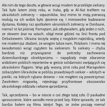
Ale nim do tego doszło, w głowie wciąż miałem te przeklęte siekiery.
Tak było latem 2005 roku, w Iraku, gdy w Al-Kut trafiłem na
ukraińskich żołnierzy – sojuszników, lecz mimo to moją pierwszą
reakcją na ich widok było zjeżenie się. I mimowolne budowanie
dystansu. Kolejny raz spotkałem ukraińskich żołnierzy w Donbasie,
niemal 10 lat później. Pamiętam, jak zdrętwiałem, gdy jeden z nich,
ze słowem
brat
na ustach, objął mnie gdzieś na linii frontu pod
Debalcewem. Ukraina toczyła wojnę z rosyjskim najeźdźcą, wtedy
nie miałem już złudzeń, że wrogim także nam, Polakom. I mimo tej
świadomości wciąż ciążyłem ku siekierom. To siekiery – chyba
bardziej niż przywiązanie do potrzeby zachowania
dziennikarskiego obiektywizmu – napędzały moje oburzenie
widokiem polskich reporterów w geście solidarności owijających się
ukraińskimi flagami. Więc gdy wiosną 2016 roku pod Mariupolem
zobaczyłem Ukraińców w pobliżu prawdziwych siekier – wbitych w
pieńki, na których rąbano drewno – nie mogłem się powstrzymać.
Zwolniłem migawkę, rejestrując przyfrontowe obozowisko
ukraińskiego oddziału i własne uprzedzenia.
Tak, uprzedzenia – bo w istocie o coś złego tutaj szło. O paskudne
uproszczenie, które uwiodło mnie przed laty. Które sprawiło, że tak
bardzo bałem się filmu
Wołyń
. Tego, że znów poczuję niemal