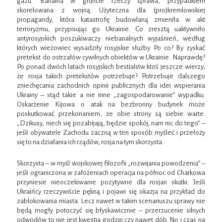
gazu. Banalna w gruncie rzeczy sprawa, przypadkiem
skorelowana z wojną. Użyteczna dla (pro)kremlowskiej
propagandy, która katastrofę budowlaną zmieniła w akt
terroryzmu, przypisując go Ukrainie. Co zresztą uaktywniło
antyrosyjskich poszukiwaczy niebanalnych wyjaśnień, według
których wieżowiec wysadziły rosyjskie służby. Po co? By zyskać
pretekst do ostrzałów cywilnych obiektów w Ukrainie. Naprawdę?
Po ponad dwóch latach rosyjskich bestialstw ktoś jeszcze wierzy,
że rosja takich pretekstów potrzebuje? Potrzebuje dalszego
zniechęcania zachodnich opinii publicznych dla idei wspierania
Ukrainy – stąd takie a nie inne „zagospodarowanie” wypadku.
Oskarżenie Kijowa o atak na bezbronny budynek może
poskutkować przekonaniem, że obie strony są siebie warte.
„Dzikusy, niech się pozabijają, będzie spokój, nam nic do tego” –
jeśli obywatele Zachodu zaczną w ten sposób myśleć i przełoży
się to na działania ich rządów, rosja na tym skorzysta.
Skorzysta – w myśl wojskowej filozofii „rozwijania powodzenia” –
jeśli ograniczona w założeniach operacja na północ od Charkowa
przyniesie nieoczekiwanie pozytywne dla rosjan skutki. Jeśli
Ukraińcy rzeczywiście pękną i pojawi się okazja na przykład do
zablokowania miasta. Lecz nawet w takim scenariuszu sprawy nie
będą mogły potoczyć się błyskawicznie – przerzucenie silnych
odwodów to nie jest kwestia godzin czy nawet dób. No i czas na