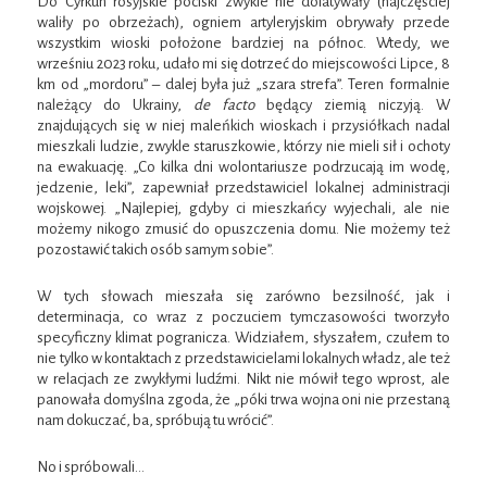
Do Cyrkun rosyjskie pociski zwykle nie dolatywały (najczęściej
waliły po obrzeżach), ogniem artyleryjskim obrywały przede
wszystkim wioski położone bardziej na północ. Wtedy, we
wrześniu 2023 roku, udało mi się dotrzeć do miejscowości Lipce, 8
km od „mordoru” – dalej była już „szara strefa”. Teren formalnie
należący do Ukrainy,
de facto
będący ziemią niczyją. W
znajdujących się w niej maleńkich wioskach i przysiółkach nadal
mieszkali ludzie, zwykle staruszkowie, którzy nie mieli sił i ochoty
na ewakuację. „Co kilka dni wolontariusze podrzucają im wodę,
jedzenie, leki”, zapewniał przedstawiciel lokalnej administracji
wojskowej. „Najlepiej, gdyby ci mieszkańcy wyjechali, ale nie
możemy nikogo zmusić do opuszczenia domu. Nie możemy też
pozostawić takich osób samym sobie”.
W tych słowach mieszała się zarówno bezsilność, jak i
determinacja, co wraz z poczuciem tymczasowości tworzyło
specyficzny klimat pogranicza. Widziałem, słyszałem, czułem to
nie tylko w kontaktach z przedstawicielami lokalnych władz, ale też
w relacjach ze zwykłymi ludźmi. Nikt nie mówił tego wprost, ale
panowała domyślna zgoda, że „póki trwa wojna oni nie przestaną
nam dokuczać, ba, spróbują tu wrócić”.
No i spróbowali…