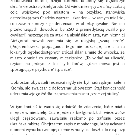
zbudowania buforu, dzięki któremu udałoby się ograniczyć
ukraińskie ostrzały Biełgorodu. Od wielu miesięcy Ukraińcy atakują
cele wojskowe pod miastem – na przykład stanowiska
ostrzeliwujących Charków wyrzutni Iskander – i w samym mieście,
co czasem kończy się uderzeniami w obiekty cywilne. Nie ma
przekonujących dowodów, by ZSU z premedytacją „waliło po
cywilach”, mszcząc się za ataki na ukraińskie miasta, tym niemniej
Biełgorod powoli zamienia się w rosyjską „szarą strefę”.
(Pro)kremlowska propaganda tego nie pokazuje, ale analiza
lokalnych ogólnodostępnych źródeł skłania mnie do wniosku, że
miasto opuścił co czwarty mieszkaniec. „To widać na ulicach”,
czytam na jednym z lokalnych forów, gdzie mowa jest o
„postępującej psychozie” i „panice”.
Dobrostan obywateli federacji nigdy nie był nadrzędnym celem
Kremla, ale zwalczanie defetyzmu już owszem. Stąd konieczność
uderzenia w jego źródła i zapewnienia miastu „szerszej otuliny”.
W tym kontekście warto się odnieść do zdarzenia, które miało
miejsce w niedzielę. Gdzie jeden z biełgorodzkich wieżowców
uległ częściowemu zawaleniu rzekomo po trafieniu przez
ukraińską rakietę. Obejrzałem zapis z monitoringu, który uchwycił
moment wybuchu i w mojej ocenie w budynku doszło do eksplozji