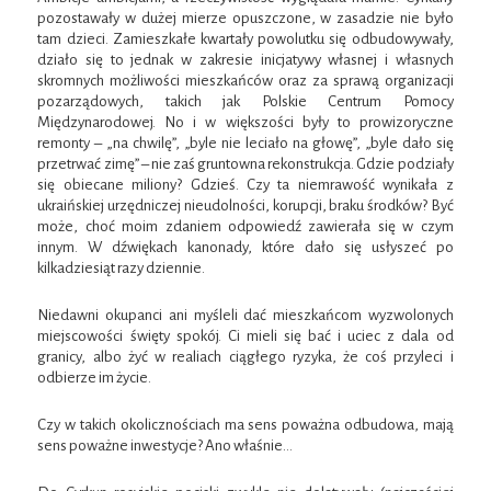
pozostawały w dużej mierze opuszczone, w zasadzie nie było
tam dzieci. Zamieszkałe kwartały powolutku się odbudowywały,
działo się to jednak w zakresie inicjatywy własnej i własnych
skromnych możliwości mieszkańców oraz za sprawą organizacji
pozarządowych, takich jak Polskie Centrum Pomocy
Międzynarodowej. No i w większości były to prowizoryczne
remonty – „na chwilę”, „byle nie leciało na głowę”, „byle dało się
przetrwać zimę” – nie zaś gruntowna rekonstrukcja. Gdzie podziały
się obiecane miliony? Gdzieś. Czy ta niemrawość wynikała z
ukraińskiej urzędniczej nieudolności, korupcji, braku środków? Być
może, choć moim zdaniem odpowiedź zawierała się w czym
innym. W dźwiękach kanonady, które dało się usłyszeć po
kilkadziesiąt razy dziennie.
Niedawni okupanci ani myśleli dać mieszkańcom wyzwolonych
miejscowości święty spokój. Ci mieli się bać i uciec z dala od
granicy, albo żyć w realiach ciągłego ryzyka, że coś przyleci i
odbierze im życie.
Czy w takich okolicznościach ma sens poważna odbudowa, mają
sens poważne inwestycje? Ano właśnie…