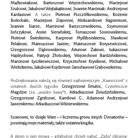
Maćkowiakowi, Bartoszowi Wojciechowskiemu,
Maciejowi
Szulcowi, Jakubowi Wojtakajtisowi,
Joannie Marciniak
i
Andrzejowi
Kardasiowi
. A także:
Piotrowi Pszczółkowskiemu, Bożenie
Bolechale, Maciejowi Ziajorowi, Aleksandrowi Stępieniowi,
Joannie Siarze, Marcinowi Barszczewskiemu, Szymonowi
Jończykowi, Annie Sierańskiej, Tomaszowi Sosnowskiemu,
Piotrowi Świrskiemu, Kacprowi Myśliborskiemu, Sławkowi
Polakowi, Mateuszowi Jasinie,
Mateuszowi Borysewiczowi,
Grzegorzowi Dąbrowskiemu, Arturowi Żakowi, Łukaszowi
Hajdrychowi, Patrycji Złotockiej, Wojciechowi Bardzińskiemu,
Marcinowi Łyszkiewiczowi, Krzysztofowi Krysikowi, Michałowi
Wielickiemu, Jakubowi Kojderowi
i
Jarosławowi Grabowskiemu
.
Podziękowania należą się również najhojniejszym „Kawoszom” z
ostatnich dwóch tygodni:
Grzegorzowi Smulce,
Czytelniczce
Magdzie
(za „wiadro kawy”!),
Arkadiuszowi Żmudzińskiemu,
Grzegorzowi Zgnilcowi, Kamilowi G., Adamowi Andrzejowi
Jaworskiemu
i
Arkadiuszowi Wiśniewskiemu
.
Szanowni, to dzięki Wam – i licznemu gronu innych Donatorów –
powstają moje materiały,
także ostatnia książka
.
A skoro o niej mowa – gdybyście chcieli nabyć
„Zabić Ukrainę.