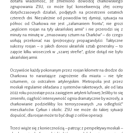
dotarła wiadomość, że zmieniono dowódcę charkowskiego
zgrupowania ZSU, co może być konsekwencją złej oceny
dotychczasowych działań, podjętych na przestrzeni ostatnich
czterech dni. Niezależnie od powodów tej dymisji, sytuacja na
północ od Charkowa nie jest „załamaniem frontu”, nie grozi
„wyjściem rosjan na tyły ukraińskiej armii” i nie przerodzi się z
minuty na minutę w „zmasowany szturm na Charków” – do czego
usiłują przekonać nas (pro)rosyjscy propagandyści. Taktyczne
sukcesy rosjan – o jakich donosi ukraiński sztab generalny – to
zajęcie kilku wioseczek w „szarej strefie”, gdzie dotąd nie było
ukraińskiej armii.
Oczywiście każdy pokonanym przez rosjan kilometr na drodze do
Charkowa to narastające zagrożenie dla miasta – nie tyle
szturmem, co ostrzałem artyleryjskim. Metropolia jest przez
moskali regularnie okładana z systemów rakietowych, ale od lata
2022 roku pozostaje poza zasięgiem artylerii lufowej. Jeśliby to się
zmieniło, ciągłość i intensywność ognia dramatycznie by wzrosły, a
charkowianie podzieliliby los terroryzowanych „na odległość”
mieszkańców Cyrkun i okolic. ZSU nie może do takiej sytuacji
dopuścić, dla rosjan może to być drugi z celów operacji.
Trzeci wiąże się z koniecznością – patrząc z perspektywy moskali –