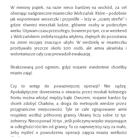
W miniony piątek, na razie nieco bardziej na wschód, za cel
obierając nadgraniczne miasteczko Wołczańsk. Które – podobnie
jak wspomniane wioseczki i przysiółki – leży w „szarej strefie” i
gdzie również mieszkali ludzie, głównie osoby w podeszłym
wieku. Używam czasu przeszłego, bowiem po tym, co w weekend
z Wołczańskiem zrobiła rosyjska artyleria, chętnych do pozostania
na ziemi niczyjej znacząco ubyło. W niedzielę w miasteczku
przebywało jeszcze około 500 osób, ale armia ukraińska i
wolontariusze cały czas prowadzili ewakuację.
Realizowaną pod ogniem, gdyż rosjanie ewidentnie chcieliby
miasto zająć.
Czy to wstęp do poważniejszej operacji? Nie sądzę.
Apokaliptyczne doniesienia o otwarciu przez moskali kolejnego
frontu można włożyć między bajki. Owszem, rosjanie bardzo by
chcieli zdobyć Charków, a droga do metropolii wiedzie przez
przygraniczne miejscowości. Tyle że całe zgrupowanie armii
rosyjskiej wzdłuż północnej granicy Ukrainy liczy sobie 53 tys.
żołnierzy. Nieco ponad 70 tys., jeśli policzymy wojsko stacjonujące
w odległości 100 km od granicy. To co najmniej trzy razy za mało,
żeby myśleć o powodzeniu operacji zajęcia miasta wielkości