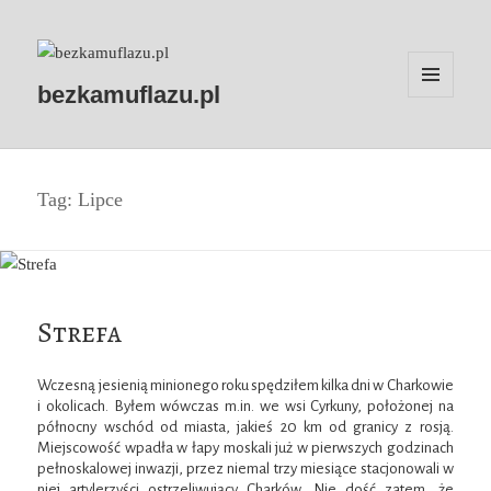
bezkamuflazu.pl
MENU
I
WIDGETY
Tag:
Lipce
Strefa
Wczesną jesienią minionego roku spędziłem kilka dni w Charkowie
i okolicach. Byłem wówczas m.in. we wsi Cyrkuny, położonej na
północny wschód od miasta, jakieś 20 km od granicy z rosją.
Miejscowość wpadła w łapy moskali już w pierwszych godzinach
pełnoskalowej inwazji, przez niemal trzy miesiące stacjonowali w
niej artylerzyści ostrzeliwujący Charków. Nie dość zatem, że