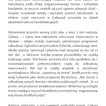
mieszkańcy padli ofiarą zorganizowanego terroru i żołdackiej
bandyterki, to jeszcze znaleźli się pod ogniem własnych dział –
rosjanie rozstawiali armaty i wyrzutnie pośród zabudowań, w
efekcie część zniszczeń w Cyrkunach powstała na skutek
ukraińskich uderzeń kontrbateryjnych.
Wyzwolenie przyszło wiosną 2022 roku, a wraz z nim nadzieja.
Cyrkuny – i cztery inne najbardziej zniszczone miejscowości w
Ukrainie – objęte zostały rządowym, pilotażowym programem
odbudowy. Ogłosił to sam prezydent Zełenski, odwiedzając wieś.
Wedle planów, samorząd Cyrkunów miał otrzymać na ten cel 27
mln dol., a skrócona ścieżka prawna pozwoliłaby na szybką
realizację zadań. Pod koniec września 2023 roku spotkałem się z
nowomianowanym pełnomocnikiem rządu ds. odbudowy
miejscowości. Nie był to zwykły urzędnik, a „dorobiony”
przedsiębiorca. Mocno „zajawiony na temat”, kreślił przede mną
wizję Cyrkunów jako strefy przyjaznej dla biznesu. „Nie chodzi o
odbudowę samych domów i obiektów publicznych”, mówił. „To za
proste i nie przyniesie dodatkowej wartości. Wokół wsi są rozległe
tereny nadające się pod działalność przemysłową, magazynową;
w tę stronę chciałbym pójść”.
Ambicje ambicjami, a rzeczywistość wyglądała marnie. Cyrkuny