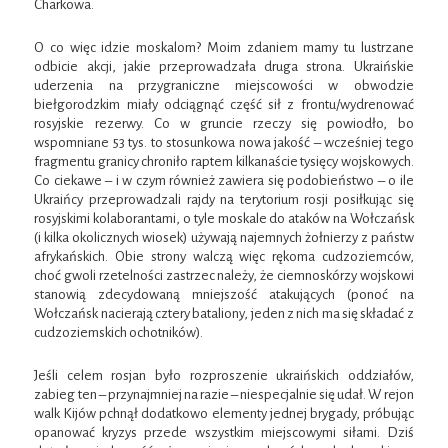
Charkowa.
O co więc idzie moskalom? Moim zdaniem mamy tu lustrzane
odbicie akcji, jakie przeprowadzała druga strona. Ukraińskie
uderzenia na przygraniczne miejscowości w obwodzie
biełgorodzkim miały odciągnąć część sił z frontu/wydrenować
rosyjskie rezerwy. Co w gruncie rzeczy się powiodło, bo
wspomniane 53 tys. to stosunkowa nowa jakość – wcześniej tego
fragmentu granicy chroniło raptem kilkanaście tysięcy wojskowych.
Co ciekawe – i w czym również zawiera się podobieństwo – o ile
Ukraińcy przeprowadzali rajdy na terytorium rosji posiłkując się
rosyjskimi kolaborantami, o tyle moskale do ataków na Wołczańsk
(i kilka okolicznych wiosek) używają najemnych żołnierzy z państw
afrykańskich. Obie strony walczą więc rękoma cudzoziemców,
choć gwoli rzetelności zastrzec należy, że ciemnoskórzy wojskowi
stanowią zdecydowaną mniejszość atakujących (ponoć na
Wołczańsk nacierają cztery bataliony, jeden z nich ma się składać z
cudzoziemskich ochotników).
Jeśli celem rosjan było rozproszenie ukraińskich oddziałów,
zabieg ten – przynajmniej na razie – niespecjalnie się udał. W rejon
walk Kijów pchnął dodatkowo elementy jednej brygady, próbując
opanować kryzys przede wszystkim miejscowymi siłami. Dziś