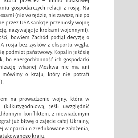
i, która przecież – mimo hałaśliwej
aniu gospodarczych relacji z rosją. Na
esami (nie wszędzie, nie zawsze, nie po
wane przez USA sankcje przeniosły wojnę
cję, nazywając je krokami wojennymi).
łości, bowiem Zachód podjął decyzję o
. A rosja bez zysków z eksportu węgla,
się podmiot państwowy. Kopalin jeść się
k, bo energochłonność ich gospodarki
anizację własnej Moskwa nie ma ani
 mówimy o kraju, który nie potrafi
).
iem na prowadzenie wojny, która w
(kilkutygodniową, jeśli uwzględnić
ałochłonnym konfliktem, z niewiadomym
rał już bitwę o zajęcie całej Ukrainy,
nej w oparciu o zredukowane założenia,
zaatakowanego kraju.