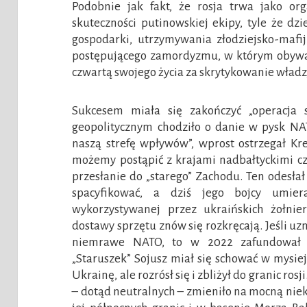
Podobnie jak fakt, że rosja trwa jako o
skuteczności putinowskiej ekipy, tyle że dz
gospodarki, utrzymywania złodziejsko-maf
postępującego zamordyzmu, w którym obywat
czwartą swojego życia za skrytykowanie władzy
Sukcesem miała się zakończyć „operacja 
geopolitycznym chodziło o danie w pysk NAT
naszą strefę wpływów”, wprost ostrzegał Kre
możemy postąpić z krajami nadbałtyckimi czy
przesłanie do „starego” Zachodu. Ten odesła
spacyfikować, a dziś jego bojcy umier
wykorzystywanej przez ukraińskich żołnier
dostawy sprzętu znów się rozkręcają. Jeśli uzn
niemrawe NATO, to w 2022 zafundował m
„Staruszek” Sojusz miał się schować w mysie
Ukrainę, ale rozrósł się i zbliżył do granic rosj
– dotąd neutralnych – zmieniło na mocną nieko