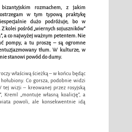
 bizantyjskim rozmachem, z jakim
 Dostrzegam w tym typową praktykę
iespecjalnie dużo podróżuje, bo w
 Z kolei pośród „wiernych sojuszników”
fa”, a co najwyżej ważnym petentem. Nie
yć pompy, a tu proszę – są ogromne
ozentuzjazmowany tłum. W kulturze, w
anie stanowi powód do dumy.
kroczy właściwą ścieżką – w końcu będąc
k hołubiony. Co gorsza, podobnie widzi
 tej wizji – kreowanej przez rosyjską
, Kreml „montuje własną koalicję”, a
ata powoli, ale konsekwentnie idą