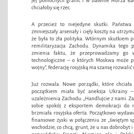
jej północnych granic i w basenie Morza Bał
chciałoby się rzec.
A przecież to niejedyne skutki. Państwa
zmniejszały arsenały i cięły koszty na utrzym
że była to zła polityka. Wtórnym skutkiem pu
remilitaryzacja Zachodu. Dynamika tego 
zmienia faktu, że przeprowadzamy go 
technologiczne – o których Moskwa może p
wojny”, federację rosyjską ma szansę rozwalić
Już rozwala. Nowe porządki, które chciała
początkiem miała być aneksja Ukrainy –
uzależnienia Zachodu. „Handlujcie z nami. Z
sobie spokój z eksportem demokracji do n
brzmiała rosyjska oferta. Początkowo wydawał
finansowe zyski w połączeniu ze „świętym s
wschodzie, co chcą, grunt, że u nas dobrobyt 