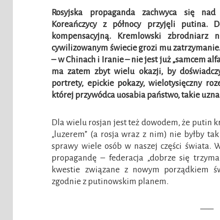
Rosyjska propaganda zachwyca się nad
Koreańczycy z północy przyjęli putina.
kompensacyjną. Kremlowski zbrodniarz n
cywilizowanym świecie grozi mu zatrzymanie.
– w Chinach i Iranie – nie jest już „samcem al
ma zatem zbyt wielu okazji, by doświadcz
portrety, epickie pokazy, wielotysięczny r
której przywódca uosabia państwo, takie uzn
Dla wielu rosjan jest też dowodem, że putin 
„luzerem” (a rosja wraz z nim) nie byłby ta
sprawy wiele osób w naszej części świata. W
propagandę – federacja „dobrze się trzyma”
kwestie związane z nowym porządkiem świ
zgodnie z putinowskim planem.
—–