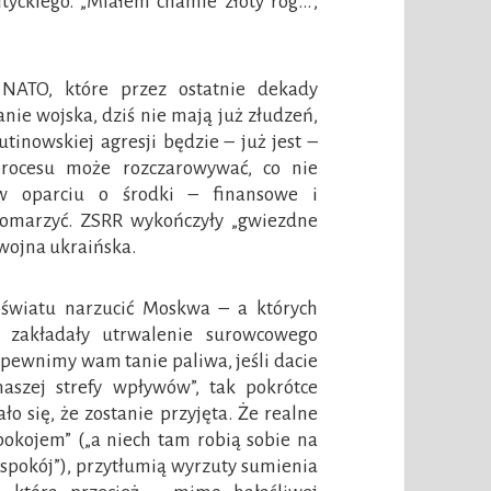
tyckiego. „Miałem chamie złoty róg…”,
 NATO, które przez ostatnie dekady
anie wojska, dziś nie mają już złudzeń,
tinowskiej agresji będzie – już jest –
procesu może rozczarowywać, co nie
w oparciu o środki – finansowe i
omarzyć. ZSRR wykończyły „gwiezdne
 wojna ukraińska.
 światu narzucić Moskwa – a których
 zakładały utrwalenie surowcowego
apewnimy wam tanie paliwa, jeśli dacie
aszej strefy wpływów”, tak pokrótce
o się, że zostanie przyjęta. Że realne
pokojem” („a niech tam robią sobie na
i spokój”), przytłumią wyrzuty sumienia