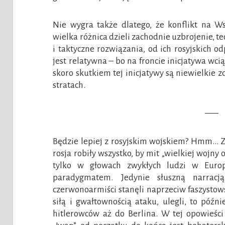
Nie wygra także dlatego, że konflikt na W
wielka różnica dzieli zachodnie uzbrojenie, t
i taktyczne rozwiązania, od ich rosyjskich o
jest relatywna – bo na froncie inicjatywa wci
skoro skutkiem tej inicjatywy są niewielkie 
stratach.
—–
Będzie lepiej z rosyjskim wojskiem? Hmm… Z
rosja robiły wszystko, by mit „wielkiej wojny
tylko w głowach zwykłych ludzi w Europ
paradygmatem. Jedynie słuszną narracją
czerwonoarmiści stanęli naprzeciw faszystows
siłą i gwałtownością ataku, ulegli, to póź
hitlerowców aż do Berlina. W tej opowieści