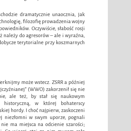
schodzie dramatycznie unaocznia, jak
echnologię, filozofię prowadzenia wojny
dpowiedników. Oczywiście, słabość rosji
ąż należy do agresorów – ale i wyraźna,
zdobycze terytorialne przy koszmarnych
erknijmy może wstecz. ZSRR a później
 ojczyźnianej” (WWO) zakorzenił się nie
ie, ale też, by stał się naukowym
 historyczną, w której bohaterscy
kiej hordy. I choć najpierw, zaskoczeni
niej niezłomni w swym uporze, pognali
 nie ma miejsca na odcienie szarości;