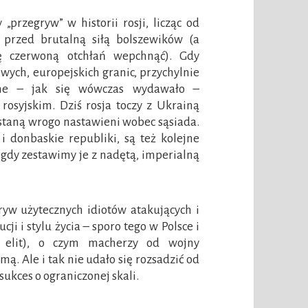
przegryw” w historii rosji, licząc od
przed brutalną siłą bolszewików (a
tę czerwoną otchłań wepchnąć). Gdy
wych, europejskich granic, przychylnie
zone – jak się wówczas wydawało –
osyjskim. Dziś rosja toczy z Ukrainą
staną wrogo nastawieni wobec sąsiada.
i donbaskie republiki, są też kolejne
, gdy zestawimy je z nadętą, imperialną
yw użytecznych idiotów atakujących i
i i stylu życia – sporo tego w Polsce i
i elit), o czym macherzy od wojny
. Ale i tak nie udało się rozsadzić od
sukces o ograniczonej skali.