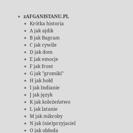
zAFGANISTANU.PL
Krótka historia
A jak ajdik
B jak Bagram
C jak cywile
D jak dom
E jak emocje
F jak front
G jak "gromiki"
H jak hołd
I jak Indianie
J jak język
K jak koleżeństwo
L jak latanie
M jak mikroby
N jak (nie)przyjaciel
O jak obłuda