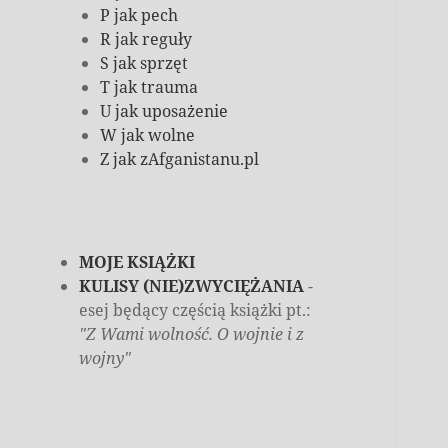
P jak pech
R jak reguły
S jak sprzęt
T jak trauma
U jak uposażenie
W jak wolne
Z jak zAfganistanu.pl
MOJE KSIĄŻKI
KULISY (NIE)ZWYCIĘŻANIA
-
esej będący częścią książki pt.:
"Z Wami wolność. O wojnie i z
wojny"