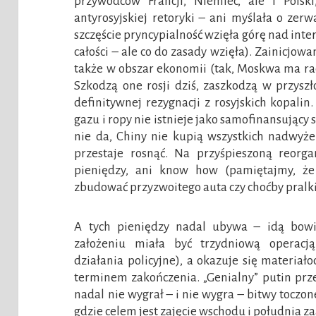
przywódców Francji, Niemiec, ale i Polsk
antyrosyjskiej retoryki – ani myślała o zerw
szczęście pryncypialność wzięła górę nad inter
całości – ale co do zasady wzięła). Zainicjo
także w obszar ekonomii (tak, Moskwa ma ra
Szkodzą one rosji dziś, zaszkodzą w przysz
definitywnej rezygnacji z rosyjskich kopalin
gazu i ropy nie istnieje jako samofinansujący 
nie da, Chiny nie kupią wszystkich nadwyże
przestaje rosnąć. Na przyśpieszoną reorg
pieniędzy, ani know how (pamiętajmy, że
zbudować przyzwoitego auta czy choćby pralki
A tych pieniędzy nadal ubywa – idą bow
założeniu miała być trzydniową operacją 
działania policyjne), a okazuje się materi
terminem zakończenia. „Genialny” putin przeg
nadal nie wygrał – i nie wygra – bitwy toczo
gdzie celem jest zajęcie wschodu i południa 