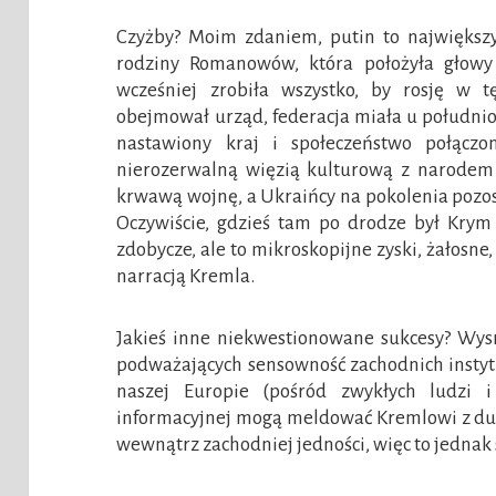
Czyżby? Moim zdaniem, putin to największy „
rodziny Romanowów, która położyła głowy 
wcześniej zrobiła wszystko, by rosję w 
obejmował urząd, federacja miała u południo
nastawiony kraj i społeczeństwo połąc
nierozerwalną więzią kulturową z narodem r
krwawą wojnę, a Ukraińcy na pokolenia pozo
Oczywiście, gdzieś tam po drodze był Krym 
zdobycze, ale to mikroskopijne zyski, żałosne
narracją Kremla.
Jakieś inne niekwestionowane sukcesy? Wysr
podważających sensowność zachodnich instytucj
naszej Europie (pośród zwykłych ludzi 
informacyjnej mogą meldować Kremlowi z dumą
wewnątrz zachodniej jedności, więc to jednak 