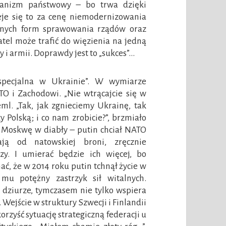
rganizm państwowy – bo trwa dzięki
ieje się to za cenę niemodernizowania
ijnych form sprawowania rządów oraz
el może trafić do więzienia na jedną
 i armii. Doprawdy jest to „sukces”…
specjalna w Ukrainie”. W wymiarze
O i Zachodowi. „Nie wtrącajcie się w
ml. „Tak, jak zgnieciemy Ukrainę, tak
 Polską; i co nam zrobicie?”, brzmiało
ł Moskwę w diabły – putin chciał NATO
ają od natowskiej broni, zręcznie
zy. I umierać będzie ich więcej, bo
ać, że w 2014 roku putin tchnął życie w
u potężny zastrzyk sił witalnych.
j dziurze, tymczasem nie tylko wspiera
i. Wejście w struktury Szwecji i Finlandii
rzyść sytuację strategiczną federacji u