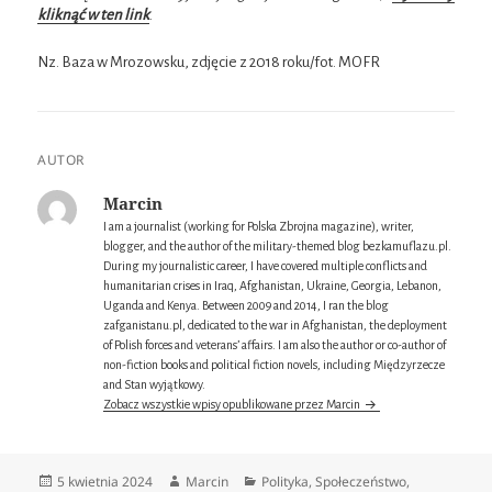
kliknąć w ten link
.
Nz. Baza w Mrozowsku, zdjęcie z 2018 roku/fot. MOFR
AUTOR
Marcin
I am a journalist (working for Polska Zbrojna magazine), writer,
blogger, and the author of the military-themed blog bezkamuflazu.pl.
During my journalistic career, I have covered multiple conflicts and
humanitarian crises in Iraq, Afghanistan, Ukraine, Georgia, Lebanon,
Uganda and Kenya. Between 2009 and 2014, I ran the blog
zafganistanu.pl, dedicated to the war in Afghanistan, the deployment
of Polish forces and veterans’ affairs. I am also the author or co-author of
non-fiction books and political fiction novels, including Międzyrzecze
and Stan wyjątkowy.
Zobacz wszystkie wpisy opublikowane przez Marcin
Data
Autor
Kategorie
5 kwietnia 2024
Marcin
Polityka
,
Społeczeństwo
,