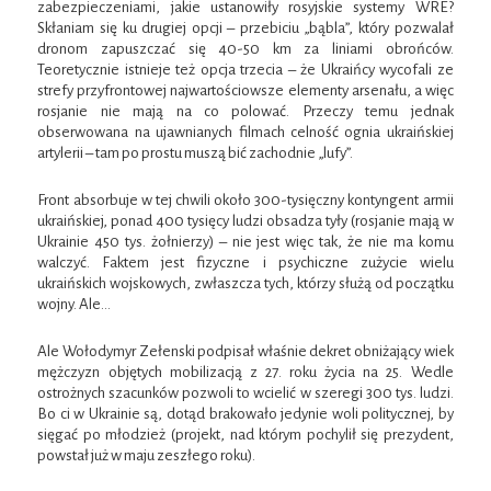
zabezpieczeniami, jakie ustanowiły rosyjskie systemy WRE?
Skłaniam się ku drugiej opcji – przebiciu „bąbla”, który pozwalał
dronom zapuszczać się 40-50 km za liniami obrońców.
Teoretycznie istnieje też opcja trzecia – że Ukraińcy wycofali ze
strefy przyfrontowej najwartościowsze elementy arsenału, a więc
rosjanie nie mają na co polować. Przeczy temu jednak
obserwowana na ujawnianych filmach celność ognia ukraińskiej
artylerii – tam po prostu muszą bić zachodnie „lufy”.
Front absorbuje w tej chwili około 300-tysięczny kontyngent armii
ukraińskiej, ponad 400 tysięcy ludzi obsadza tyły (rosjanie mają w
Ukrainie 450 tys. żołnierzy) – nie jest więc tak, że nie ma komu
walczyć. Faktem jest fizyczne i psychiczne zużycie wielu
ukraińskich wojskowych, zwłaszcza tych, którzy służą od początku
wojny. Ale…
Ale Wołodymyr Zełenski podpisał właśnie dekret obniżający wiek
mężczyzn objętych mobilizacją z 27. roku życia na 25. Wedle
ostrożnych szacunków pozwoli to wcielić w szeregi 300 tys. ludzi.
Bo ci w Ukrainie są, dotąd brakowało jedynie woli politycznej, by
sięgać po młodzież (projekt, nad którym pochylił się prezydent,
powstał już w maju zeszłego roku).