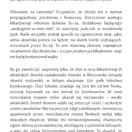
Polowanie na samoloty? Oczywiście, że chodzi też o wymiar
propagandowy, prestiżowy i finansowy. Zniszczenie wartego
kilkadziesiąt milionów dolarów Su-34, dodatkowo będącego
„anałogiem-w-miru-niet”, to siarczysty policzek w moskiewski
pysk. Nade wszystko jednak sposób na ograniczenie strat, jakie
armia ukraińska ponosi na lądzie, na skutek bomb szybujących,
zrzucanych przez Su-34. To one stanowią obecnie największe
zmartwienie dla Ukraińców – o czym pisałem już kilkukrotnie, więc
nie będę kontynuował wątku.
By go zwieńczyć, wspomnę tylko, że dziś w nocy kilkadziesiąt (!)
ukraińskich dronów zaatakowało lotnisko w Mrozowsku (rosyjski
obwód rostowski), w którym stacjonuje 559. pułk lotnictwa
bombowego. Choć lotnisko znajduje się 200 km od linii frontu,
wczoraj bazowało na nim niemal 30 bombowców. W swej
nonszalancji rosjanie znów okazali się niezawodni – wedle
ukraińskich źródeł dronom udało się zniszczyć sześć i uszkodzić
osiem samolotów. Nie ma jeszcze zdjęć satelitarnych, niemniej na
ujawnionych przez mieszkańców miasta filmikach widać kilka
okazałych eksplozji. Widać też nieskoordynowany, chaotyczny
ogień obrony przeciwlotniczej, strzelającej z systemów lufowych,
a więc do celów bezpośrednio nad lotniskiem. To dowód, że