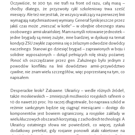
Oczywiście, te 300 tys. nie trafi na front od razu, całą masą –
choćby dlatego, że przyzwoity cykl szkoleniowy trwa sześć
miesięcy. Ale też nie jest tak, że wszyscy walczący na pierwszej linii
wymagają natychmiastowej wymiany. Generał Syrski jeszcze przez
jakiś czas może „mieszać w kotle” – w obrębie obecnego stanu
osobowego armii ukraińskiej. Mam na myśli rotowanie jednostek –
jedne brygady są mniej zużyte, inne bardziej, w dyskusji na temat
kondycji ZSU zwykle zapomina się o żelaznym odwodzie dowódcy
naczelnego. Stanowi go dziesięć brygad – zaprawionych w boju i
solidnie wyposażonych – dotąd pełniących rolę straży pożarnej.
Ponoć ich oszczędzanie przez gen. Załużnego było jednym z
powodów konfliktu na linii dowództwo armii-przywództwo
cywilne; nie znam wielu szczegółów, więc poprzestanę na tym, co
napisałem.
Desperackie kroki? Zabawne. Ukraińcy – wedle różnych źródeł,
także moskiewskich – zmniejszyli możliwości rosyjskich rafinerii o
10 do nawet 20 proc. I to raczej długotrwale, bo naprawa szkód w
reżimie sankcyjnym będzie się ciągnąć miesiącami – dostęp do
komponentów jest bowiem ograniczony, a rosyjskie zakłady w
wielu kluczowych obszarach korzystają z zachodnich technologii. A
Ukraińcy ostatniego słowa nie powiedzieli, co więcej, zyskali
dodatkowy pretekst, gdy rosjanie ponowili ataki rakietowe na