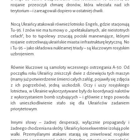
rosjanie przeoczyli chmarę dronów, która wleciała nad ich
terytorium – i zareagowali dopiero w ostatniej chwili.
Nocą Ukraińcy atakowali również lotnisko Engels, gdzie stacjonują
Tu-95. I znów nie ma tu mowy o „spektakularnych, ale nieistotnych
celach”, bo to tupolewy zrzucają pociski manewrujące, którymi
rosjanie ostrzeliwują ukraińskie miasta i infrastrukturę krytyczną. No
i Tu-95 – jako składowa nuklearnej triady – są kluczowym rosyjskim
uzbrojeniem.
Równie kluczowe są samoloty wczesnego ostrzegania A-50. Od
początku roku Ukraińcy zniszczyli dwie z dziewięciu tych maszyn
(mamy już potwierdzenie śmierci całych załóg, pojawiły się zdjęcia
z ich pogrzebów), jedną uszkodzili. Oczy i uszy rosyjskiego
lotnictwa, w Ukrainie wykorzystywane były do koordynacji nalotów
z wykorzystaniem bomb szybujących – i głównie z tego powodu
ich unieszkodliwienie stało się dla Ukraińców zadaniem
priorytetowym.
Innymi słowy – żadnej desperacji, wyłącznie propagandy i
żadnego chodzenia na skróty. Ukraińcy konsekwentnie izolują pole
walki. Przemyślanymi atakami starają się zniwelować rosyjskie