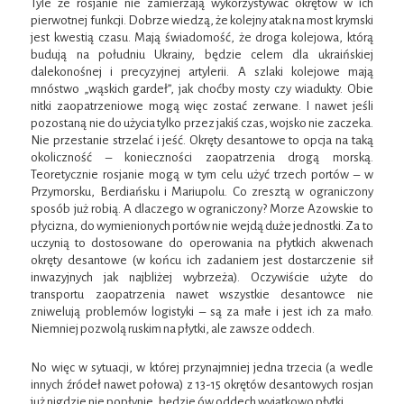
Tyle że rosjanie nie zamierzają wykorzystywać okrętów w ich
pierwotnej funkcji. Dobrze wiedzą, że kolejny atak na most krymski
jest kwestią czasu. Mają świadomość, że droga kolejowa, którą
budują na południu Ukrainy, będzie celem dla ukraińskiej
dalekonośnej i precyzyjnej artylerii. A szlaki kolejowe mają
mnóstwo „wąskich gardeł”, jak choćby mosty czy wiadukty. Obie
nitki zaopatrzeniowe mogą więc zostać zerwane. I nawet jeśli
pozostaną nie do użycia tylko przez jakiś czas, wojsko nie zaczeka.
Nie przestanie strzelać i jeść. Okręty desantowe to opcja na taką
okoliczność – konieczności zaopatrzenia drogą morską.
Teoretycznie rosjanie mogą w tym celu użyć trzech portów – w
Przymorsku, Berdiańsku i Mariupolu. Co zresztą w ograniczony
sposób już robią. A dlaczego w ograniczony? Morze Azowskie to
płycizna, do wymienionych portów nie wejdą duże jednostki. Za to
uczynią to dostosowane do operowania na płytkich akwenach
okręty desantowe (w końcu ich zadaniem jest dostarczenie sił
inwazyjnych jak najbliżej wybrzeża). Oczywiście użyte do
transportu zaopatrzenia nawet wszystkie desantowce nie
zniwelują problemów logistyki – są za małe i jest ich za mało.
Niemniej pozwolą ruskim na płytki, ale zawsze oddech.
No więc w sytuacji, w której przynajmniej jedna trzecia (a wedle
innych źródeł nawet połowa) z 13-15 okrętów desantowych rosjan
już nigdzie nie popłynie, będzie ów oddech wyjątkowo płytki.