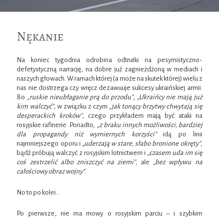
Nękanie
Na koniec tygodnia odrobina odtrutki na pesymistyczno-
defetystyczną narrację, na dobre już zagnieżdżoną w mediach i
naszych głowach. W ramach której (a może na skutek której) wielu z
nas nie dostrzega czy wręcz dezawuuje sukcesy ukraińskiej armii.
Bo
„ruskie nieubłaganie prą do przodu”
,
„Ukraińcy nie mają już
kim walczyć”
, w związku z czym
„jak tonący brzytwy chwytają się
desperackich kroków”
, czego przykładem mają być ataki na
rosyjskie rafinerie. Ponadto,
„z braku innych możliwości, bardziej
dla propagandy niż wymiernych korzyści”
idą po linii
najmniejszego oporu i
„uderzają w stare, słabo bronione okręty”
,
bądź próbują walczyć z rosyjskim lotnictwem i
„czasem uda im się
coś zestrzelić albo zniszczyć na ziemi”
, ale
„bez wpływu na
całościowy obraz wojny”
.
No to po kolei…
Po pierwsze, nie ma mowy o rosyjskim parciu – i szybkim