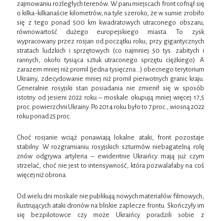
zajmowaniu rozległych terenów. W paru miejscach front cofnął się
o kilka-kilkanaście kilometrów, na tyle szeroko, że w sumie zrobiło
się z tego ponad 500 km kwadratowych utraconego obszaru;
równowartość dużego europejskiego miasta. To zysk
wypracowany przez rosjan od początku roku, przy gigantycznych
stratach ludzkich i sprzętowych (co najmniej 50 tys. zabitych i
rannych, około tysiąca sztuk utraconego sprzętu ciężkiego). A
zarazem mniej niż promil (jedna tysięczna…) obecnego terytorium
Ukrainy, zdecydowanie mniej niż promil pierwotnych granic kraju.
Generalnie rosyjski stan posiadania nie zmienił się w sposób
istotny od jesieni 2022 roku – moskale okupują mniej więcej 17,5
proc. powierzchni Ukrainy. Po 2014 roku było to 7 proc., wiosną 2022
roku ponad 25 proc.
Choć rosjanie wciąż ponawiają lokalne ataki, front pozostaje
stabilny. W rozgramianiu rosyjskich szturmów niebagatelną rolę
znów odgrywa artyleria – ewidentnie Ukraińcy mają już czym
strzelać, choć nie jest to intensywność, która pozwalałaby na coś
więcej niż obrona.
Od wielu dni moskale nie publikują nowych materiałów filmowych,
ilustrujących ataki dronów na bliskie zaplecze frontu. Skończyły im
się bezpilotowce czy może Ukraińcy poradzili sobie z