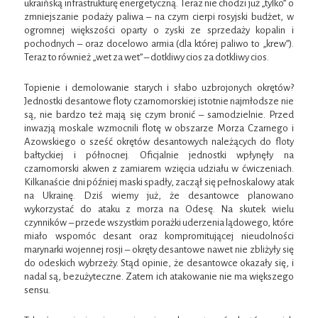
ukraińską infrastrukturę energetyczną. Teraz nie chodzi już „tylko” o
zmniejszanie podaży paliwa – na czym cierpi rosyjski budżet, w
ogromnej większości oparty o zyski ze sprzedaży kopalin i
pochodnych – oraz docelowo armia (dla której paliwo to „krew”).
Teraz to również „wet za wet” – dotkliwy cios za dotkliwy cios.
Topienie i demolowanie starych i słabo uzbrojonych okrętów?
Jednostki desantowe floty czarnomorskiej istotnie najmłodsze nie
są, nie bardzo też mają się czym bronić – samodzielnie. Przed
inwazją moskale wzmocnili flotę w obszarze Morza Czarnego i
Azowskiego o sześć okrętów desantowych należących do floty
bałtyckiej i północnej. Oficjalnie jednostki wpłynęły na
czarnomorski akwen z zamiarem wzięcia udziału w ćwiczeniach.
Kilkanaście dni później maski spadły, zaczął się pełnoskalowy atak
na Ukrainę. Dziś wiemy już, że desantowce planowano
wykorzystać do ataku z morza na Odesę. Na skutek wielu
czynników – przede wszystkim porażki uderzenia lądowego, które
miało wspomóc desant oraz kompromitującej nieudolności
marynarki wojennej rosji – okręty desantowe nawet nie zbliżyły się
do odeskich wybrzeży. Stąd opinie, że desantowce okazały się, i
nadal są, bezużyteczne. Zatem ich atakowanie nie ma większego
sensu.