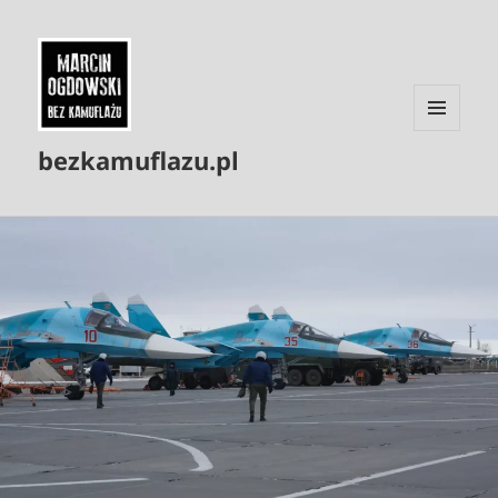
MENU
bezkamuflazu.pl
I
WIDGETY