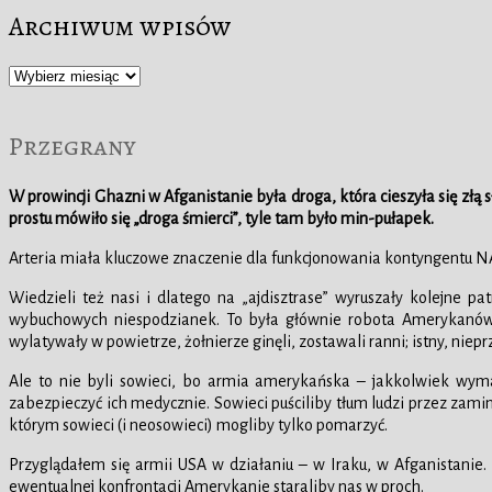
Archiwum wpisów
Archiwum
wpisów
Przegrany
W prowincji Ghazni w Afganistanie była droga, która cieszyła się złą
prostu mówiło się „droga śmierci”, tyle tam było min-pułapek.
Arteria miała kluczowe znaczenie dla funkcjonowania kontyngentu NA
Wiedzieli też nasi i dlatego na „ajdisztrase” wyruszały kolejne 
wybuchowych niespodzianek. To była głównie robota Amerykanów, 
wylatywały w powietrze, żołnierze ginęli, zostawali ranni; istny, nie
Ale to nie byli sowieci, bo armia amerykańska – jakkolwiek wy
zabezpieczyć ich medycznie. Sowieci puściliby tłum ludzi przez zamin
którym sowieci (i neosowieci) mogliby tylko pomarzyć.
Przyglądałem się armii USA w działaniu – w Iraku, w Afganistanie
ewentualnej konfrontacji Amerykanie staraliby nas w proch.