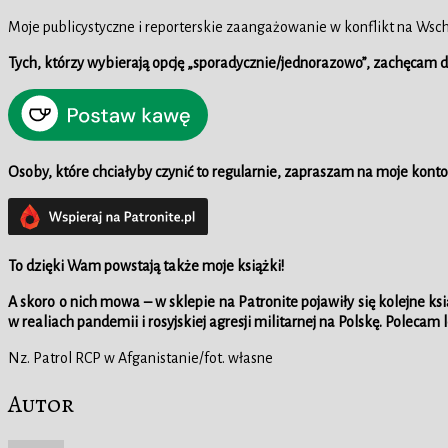
Moje publicystyczne i reporterskie zaangażowanie w konflikt na Wsc
Tych, którzy wybierają opcję „sporadycznie/jednorazowo”, zachęcam
Osoby, które chciałyby czynić to regularnie, zapraszam na moje konto
To dzięki Wam powstają także moje książki!
A skoro o nich mowa – w
sklepie na Patronite pojawiły się kolejne ks
w realiach pandemii i rosyjskiej agresji militarnej na Polskę. Polecam 
Nz. Patrol RCP w Afganistanie/fot. własne
Autor