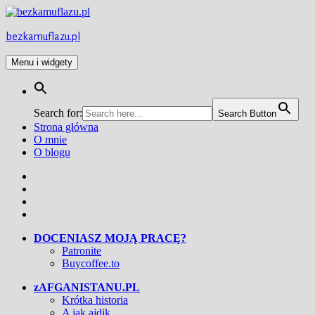
Przejdź
do
treści
bezkamuflazu.pl
Menu i widgety
Search for:
Search Button
Strona główna
O mnie
O blogu
Facebook
Twitter
Instagram
YouTube
DOCENIASZ MOJĄ PRACĘ?
Patronite
Buycoffee.to
zAFGANISTANU.PL
Krótka historia
A jak ajdik