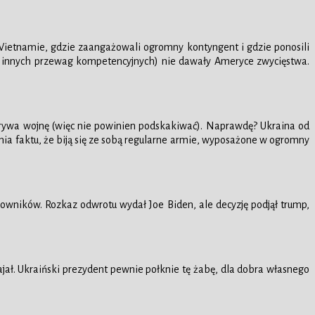
 Wietnamie, gdzie zaangażowali ogromny kontyngent i gdzie ponosili
wo innych przewag kompetencyjnych) nie dawały Ameryce zwycięstwa.
wa wojnę (więc nie powinien podskakiwać). Naprawdę? Ukraina od
enia faktu, że biją się ze sobą regularne armie, wyposażone w ogromny
ników. Rozkaz odwrotu wydał Joe Biden, ale decyzję podjął trump,
ał. Ukraiński prezydent pewnie połknie tę żabę, dla dobra własnego