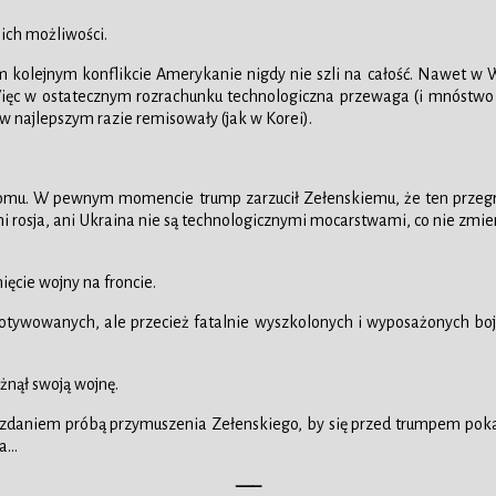
ich możliwości.
ym kolejnym konflikcie Amerykanie nigdy nie szli na całość. Nawet w
a. Więc w ostatecznym rozrachunku technologiczna przewaga (i mnóst
 w najlepszym razie remisowały (jak w Korei).
mu. W pewnym momencie trump zarzucił Zełenskiemu, że ten przegry
Ani rosja, ani Ukraina nie są technologicznymi mocarstwami, co nie zmi
ięcie wojny na froncie.
ywowanych, ale przecież fatalnie wyszkolonych i wyposażonych bojow
rżnął swoją wojnę.
zdaniem próbą przymuszenia Zełenskiego, by się przed trumpem pokaj
ka…
—–