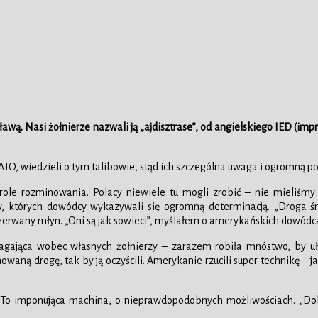
 sławą. Nasi żołnierze nazwali ją „ajdisztrase”, od angielskiego IED 
TO, wiedzieli o tym talibowie, stąd ich szczególna uwaga i ogromną 
patrole rozminowania. Polacy niewiele tu mogli zrobić – nie mieliś
których dowódcy wykazywali się ogromną determinacją. „Droga śmi
przerwany młyn. „Oni są jak sowieci”, myślałem o amerykańskich dowódca
magająca wobec własnych żołnierzy – zarazem robiła mnóstwo, by u
owaną drogę, tak by ją oczyścili. Amerykanie rzucili super technikę –
. To imponująca machina, o nieprawdopodobnych możliwościach. „Dob