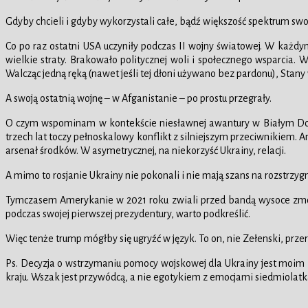
Gdyby chcieli i gdyby wykorzystali całe, bądź większość spektrum swo
Co po raz ostatni USA uczyniły podczas II wojny światowej. W każd
wielkie straty. Brakowało politycznej woli i społecznego wsparci
Walcząc jedną ręką (nawet jeśli tej dłoni używano bez pardonu), Stany
A swoją ostatnią wojnę – w Afganistanie – po prostu przegrały.
O czym wspominam w kontekście niesławnej awantury w Białym Do
trzech lat toczy pełnoskalowy konflikt z silniejszym przeciwnikiem. 
arsenał środków. W asymetrycznej, na niekorzyść Ukrainy, relacji.
A mimo to rosjanie Ukrainy nie pokonali i nie mają szans na rozstrzygn
Tymczasem Amerykanie w 2021 roku zwiali przed bandą wysoce zmot
podczas swojej pierwszej prezydentury, warto podkreślić.
Więc tenże trump mógłby się ugryźć w język. To on, nie Zełenski, prze
Ps. Decyzja o wstrzymaniu pomocy wojskowej dla Ukrainy jest moim 
kraju. Wszak jest przywódcą, a nie egotykiem z emocjami siedmiolat