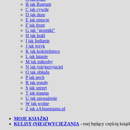
B jak Bagram
C jak cywile
D jak dom
E jak emocje
F jak front
G jak "gromiki"
H jak hołd
I jak Indianie
J jak język
K jak koleżeństwo
L jak latanie
M jak mikroby
N jak (nie)przyjaciel
O jak obłuda
P jak pech
R jak reguły
S jak sprzęt
T jak trauma
U jak uposażenie
W jak wolne
Z jak zAfganistanu.pl
MOJE KSIĄŻKI
KULISY (NIE)ZWYCIĘŻANIA
- esej będący częścią książk