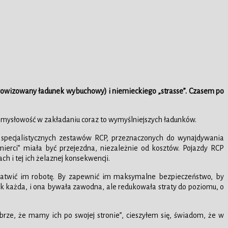
(improwizowany ładunek wybuchowy) i niemieckiego „strasse”. Czasem po
pomysłowość w zakładaniu coraz to wymyślniejszych ładunków.
my specjalistycznych zestawów RCP, przeznaczonych do wynajdywania
erci” miała być przejezdna, niezależnie od kosztów. Pojazdy RCP
ch i tej ich żelaznej konsekwencji.
łatwić im robotę. By zapewnić im maksymalne bezpieczeństwo, by
 jak każda, i ona bywała zawodna, ale redukowała straty do poziomu, o
rze, że mamy ich po swojej stronie”, cieszyłem się, świadom, że w