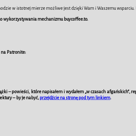
hodzie w istotnej mierze możliwe jest dzięki Wam i Waszemu wsparciu.
 do wykorzystywania mechanizmu buycoffee.to.
 na Patronite:
iążki – powieści, które napisałem i wydałem „w czasach afgańskich”, repo
lektury – by je nabyć,
przejdźcie na stronę pod tym linkiem
.