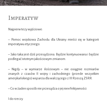
Imperatyw
Najpierw tezy wyjściowe:
– Pomoc wojskowa Zachodu dla Ukrainy mieści się w kategorii
imperatywu etycznego.
– Jako taka jest dziś przesądzona. Będzie kontynuowana i będzie
podlegać istotnym jakościowym zmianom.
– Nigdy – w wymiarze ilościowym – nie osiągnie rozmiarów
znanych z czasów II wojny i zachodniego (przede wszystkim
amerykańskiego) wsparcia dla walczącego z III Rzeszą ZSRR.
– Co w żaden sposób nie przesądza o jej nieefektywności.
I do rzeczy.