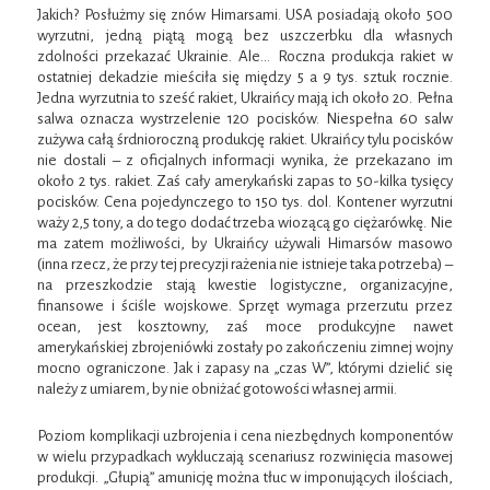
Jakich? Posłużmy się znów Himarsami. USA posiadają około 500
wyrzutni, jedną piątą mogą bez uszczerbku dla własnych
zdolności przekazać Ukrainie. Ale… Roczna produkcja rakiet w
ostatniej dekadzie mieściła się między 5 a 9 tys. sztuk rocznie.
Jedna wyrzutnia to sześć rakiet, Ukraińcy mają ich około 20. Pełna
salwa oznacza wystrzelenie 120 pocisków. Niespełna 60 salw
zużywa całą śrdnioroczną produkcję rakiet. Ukraińcy tylu pocisków
nie dostali – z oficjalnych informacji wynika, że przekazano im
około 2 tys. rakiet. Zaś cały amerykański zapas to 50-kilka tysięcy
pocisków. Cena pojedynczego to 150 tys. dol. Kontener wyrzutni
waży 2,5 tony, a do tego dodać trzeba wiozącą go ciężarówkę. Nie
ma zatem możliwości, by Ukraińcy używali Himarsów masowo
(inna rzecz, że przy tej precyzji rażenia nie istnieje taka potrzeba) –
na przeszkodzie stają kwestie logistyczne, organizacyjne,
finansowe i ściśle wojskowe. Sprzęt wymaga przerzutu przez
ocean, jest kosztowny, zaś moce produkcyjne nawet
amerykańskiej zbrojeniówki zostały po zakończeniu zimnej wojny
mocno ograniczone. Jak i zapasy na „czas W”, którymi dzielić się
należy z umiarem, by nie obniżać gotowości własnej armii.
Poziom komplikacji uzbrojenia i cena niezbędnych komponentów
w wielu przypadkach wykluczają scenariusz rozwinięcia masowej
produkcji. „Głupią” amunicję można tłuc w imponujących ilościach,