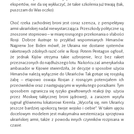
ekspertów, nie da się wykluczyć, że takie szkolenia już trwają (tak,
puszczam do Was oczko).
Choć rzeka zachodniej broni jest coraz szersza, z perspektywy
armii ukraińskiej nadal niewystarczająca. Przeszkody polityczne są
znoszone stopniowo – w miarę rosnącego przekonania o słabości
Rosji. Dobrze ilustruje to przykład wspomnianych Himarsów.
Najpierw Joe Biden mówił, że Ukraina nie dostanie systemów
rakietowych zdolnych razić cele w Rosji. Potem Pentagon ogłosił,
że jednak Kijów otrzyma takie uzbrojenie, lecz bez rakiet
przeznaczonych do najdłuższego lotu. Na końcu zaś amerykańska
ambasador w Kijowie stwierdziła, że decyzje o sposobie użycia
Himarsów należą wyłącznie do Ukraińców. Tak gotuje się rosyjską
żabę – etapowo oswaja Rosjan z rosnącym potencjałem ich
przeciwników oraz z następującymi w wyniku tego porażkami. Tym
sposobem ogranicza się ryzyko gwałtownych reakcji (np. użycia
przez Moskwę taktycznej broni jądrowej), a zarazem wysyła
sygnał głównemu lokatorowi Kremla: „Wycofaj się, nim Ukraińcy
jeszcze bardziej upokorzą twoje wojsko i ciebie”. W takim ujęciu
docelowym modelem jest maksymalna westernizacja sprzętowa
ukraińskiej armii, także z powodu innych czynników rozpisana w
czasie.