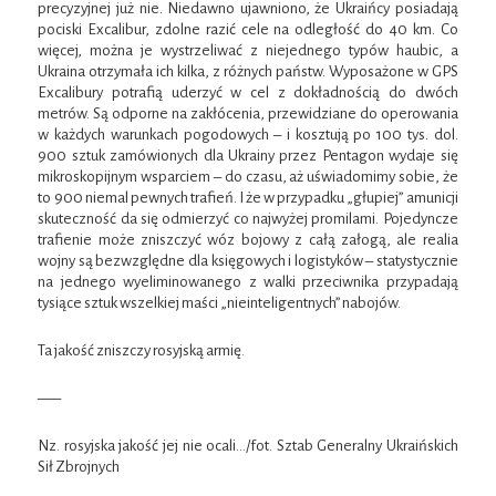
precyzyjnej już nie. Niedawno ujawniono, że Ukraińcy posiadają
pociski Excalibur, zdolne razić cele na odległość do 40 km. Co
więcej, można je wystrzeliwać z niejednego typów haubic, a
Ukraina otrzymała ich kilka, z różnych państw. Wyposażone w GPS
Excalibury potrafią uderzyć w cel z dokładnością do dwóch
metrów. Są odporne na zakłócenia, przewidziane do operowania
w każdych warunkach pogodowych – i kosztują po 100 tys. dol.
900 sztuk zamówionych dla Ukrainy przez Pentagon wydaje się
mikroskopijnym wsparciem – do czasu, aż uświadomimy sobie, że
to 900 niemal pewnych trafień. I że w przypadku „głupiej” amunicji
skuteczność da się odmierzyć co najwyżej promilami. Pojedyncze
trafienie może zniszczyć wóz bojowy z całą załogą, ale realia
wojny są bezwzględne dla księgowych i logistyków – statystycznie
na jednego wyeliminowanego z walki przeciwnika przypadają
tysiące sztuk wszelkiej maści „nieinteligentnych” nabojów.
Ta jakość zniszczy rosyjską armię.
—–
Nz. rosyjska jakość jej nie ocali…/fot. Sztab Generalny Ukraińskich
Sił Zbrojnych