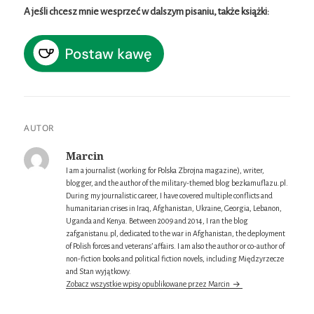
A jeśli chcesz mnie wesprzeć w dalszym pisaniu, także książki:
AUTOR
Marcin
I am a journalist (working for Polska Zbrojna magazine), writer,
blogger, and the author of the military-themed blog bezkamuflazu.pl.
During my journalistic career, I have covered multiple conflicts and
humanitarian crises in Iraq, Afghanistan, Ukraine, Georgia, Lebanon,
Uganda and Kenya. Between 2009 and 2014, I ran the blog
zafganistanu.pl, dedicated to the war in Afghanistan, the deployment
of Polish forces and veterans’ affairs. I am also the author or co-author of
non-fiction books and political fiction novels, including Międzyrzecze
and Stan wyjątkowy.
Zobacz wszystkie wpisy opublikowane przez Marcin