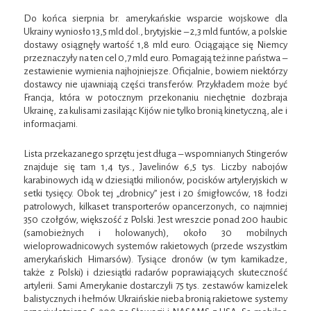
Do końca sierpnia br. amerykańskie wsparcie wojskowe dla
Ukrainy wyniosło 13,5 mld dol., brytyjskie – 2,3 mld funtów, a polskie
dostawy osiągnęły wartość 1,8 mld euro. Ociągające się Niemcy
przeznaczyły na ten cel 0,7 mld euro. Pomagają też inne państwa –
zestawienie wymienia najhojniejsze. Oficjalnie, bowiem niektórzy
dostawcy nie ujawniają części transferów. Przykładem może być
Francja, która w potocznym przekonaniu niechętnie dozbraja
Ukrainę, za kulisami zasilając Kijów nie tylko bronią kinetyczną, ale i
informacjami.
Lista przekazanego sprzętu jest długa – wspomnianych Stingerów
znajduje się tam 1,4 tys., Javelinów 6,5 tys. Liczby nabojów
karabinowych idą w dziesiątki milionów, pocisków artyleryjskich w
setki tysięcy. Obok tej „drobnicy” jest i 20 śmigłowców, 18 łodzi
patrolowych, kilkaset transporterów opancerzonych, co najmniej
350 czołgów, większość z Polski. Jest wreszcie ponad 200 haubic
(samobieżnych i holowanych), około 30 mobilnych
wieloprowadnicowych systemów rakietowych (przede wszystkim
amerykańskich Himarsów). Tysiące dronów (w tym kamikadze,
także z Polski) i dziesiątki radarów poprawiających skuteczność
artylerii. Sami Amerykanie dostarczyli 75 tys. zestawów kamizelek
balistycznych i hełmów. Ukraińskie nieba bronią rakietowe systemy