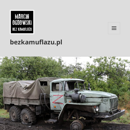
MENU
bezkamuflazu.pl
I
WIDGETY