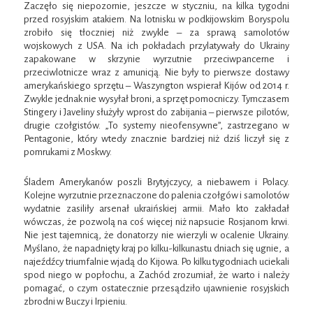
Zaczęło się niepozornie, jeszcze w styczniu, na kilka tygodni
przed rosyjskim atakiem. Na lotnisku w podkijowskim Boryspolu
zrobiło się tłoczniej niż zwykle – za sprawą samolotów
wojskowych z USA. Na ich pokładach przylatywały do Ukrainy
zapakowane w skrzynie wyrzutnie przeciwpancerne i
przeciwlotnicze wraz z amunicją. Nie były to pierwsze dostawy
amerykańskiego sprzętu – Waszyngton wspierał Kijów od 2014 r.
Zwykle jednak nie wysyłał broni, a sprzęt pomocniczy. Tymczasem
Stingery i Javeliny służyły wprost do zabijania – pierwsze pilotów,
drugie czołgistów. „To systemy nieofensywne”, zastrzegano w
Pentagonie, który wtedy znacznie bardziej niż dziś liczył się z
pomrukami z Moskwy.
Śladem Amerykanów poszli Brytyjczycy, a niebawem i Polacy.
Kolejne wyrzutnie przeznaczone do palenia czołgów i samolotów
wydatnie zasiliły arsenał ukraińskiej armii. Mało kto zakładał
wówczas, że pozwolą na coś więcej niż napsucie Rosjanom krwi.
Nie jest tajemnicą, że donatorzy nie wierzyli w ocalenie Ukrainy.
Myślano, że napadnięty kraj po kilku-kilkunastu dniach się ugnie, a
najeźdźcy triumfalnie wjadą do Kijowa. Po kilku tygodniach uciekali
spod niego w popłochu, a Zachód zrozumiał, że warto i należy
pomagać, o czym ostatecznie przesądziło ujawnienie rosyjskich
zbrodni w Buczy i Irpieniu.