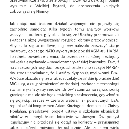
przeciwlotnicze S-300 ze Słowacji i NASAMS z USA. Są mobilne
wyrzutnie z Wielkiej Brytanii, do dostarczenia kolejnych
zobowiązali się Niemcy.
Jak dotąd nad teatrem działań wojennych nie pojawiły się
zachodnie samoloty. Kilka tygodni temu analitycy wojskowi
wstrzymali oddech, gdy okazało się, że Ukraińcy przeprowadzili
skuteczną akcję „wygaszania” rosyjskiej obrony przeciwlotniczej.
Aby stało się to możliwe, najpierw należało zniszczyć stacje
radarowe, do czego NATO wykorzystuje pociski AGM-88 HARM.
To rakieta powietrze-ziemia, do przenoszenia której niezbędny
był – jak się wydawało – samolot amerykańskiej konstrukcji. Fakt, iż
na zniszczonych rosyjskich pozycjach znaleziono szczątki HARM-
ów zrodził spekulacje, że Ukraińcy dysponują myśliwcami F-16.
Wkrótce okazało się, że z rakiet strzelały ukraińskie (poradzieckie)
MiG-i-29, a za „pożenieniem” wschodniej i zachodniej technologii
stali amerykańscy inżynierowie. „Efów” zatem za naszą wschodnią
granicą nie ma, ale nie będzie wielkiego zaskoczenia, gdy w końcu
się pojawią. Jeszcze w czerwcu weterani sił powietrznych USA,
republikański kongresmen Adam Kinzinger i demokratka Chrissy
Houlahan, przedstawili projekt ustawy o szkoleniu ukraińskich
pilotów w amerykańskim lotnictwie wojskowym. Ów pomysł
legislacyjny nie przełożył się dotąd na konkrety – przynajmniej
takie, o których mówiono by publicznie. Ale, zdaniem wielu